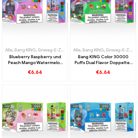
Alle
,
Bang KING
,
Einweg-E-Zigaretten Litauen
Alle
,
Bang KING
,
Einweg-E-Zigarette
,
Einweg-E-Zigaretten Litauen
Blueberry Raspberry und
Bang KING Color 30000
Peach Mango Watermelon
Puffs Dual Flavor Doppelter
Bang KING Farbe 30000
Genuss mit Strawberry Kiwi
€
6.64
€
6.64
Puffs EINWEG E-
und Sour Apple Raspberry
ZIGARETTEN Dual Flavor
Einweggerät Die perfekte
Kombination