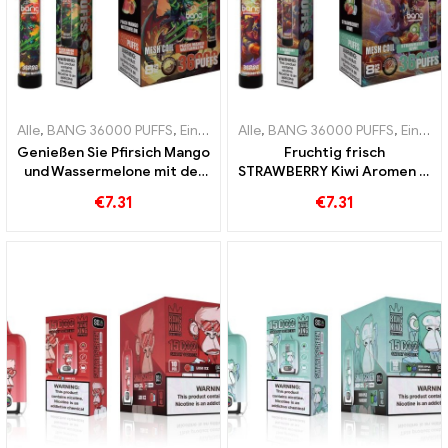
Alle
,
BANG 36000 PUFFS
,
Einweg E-Zigaretten
Alle
,
BANG 36000 PUFFS
,
Einweg-E-Zigarette
,
Einweg E-Zigaretten
Genießen Sie Pfirsich Mango
Fruchtig frisch
und Wassermelone mit der
STRAWBERRY Kiwi Aromen in
Bang 36000 Puffs Einweg-
jedem Zug der BANG 36000
€
7.31
€
7.31
E-Zigarette und Mesh Coil
Puffs Einweg-E-Zigarette
für langanhaltenden Genuss