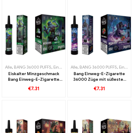
Alle
,
BANG 36000 PUFFS
,
Einweg E-Zigaretten
Alle
,
BANG 36000 PUFFS
,
Einweg-E-Zigarette
,
Einweg E-Zigaretten
Eiskalter Minzgeschmack
Bang Einweg-E-Zigarette
Bang Einweg-E-Zigarette
36000 Züge mit süßesten
mit 36000 Puffs und Mesh
Mixed Fruits für ein
€
7.31
€
7.31
Coil für ultimativen
ultimatives Dampferlebnis
Frischekick
dank Mesh Coil