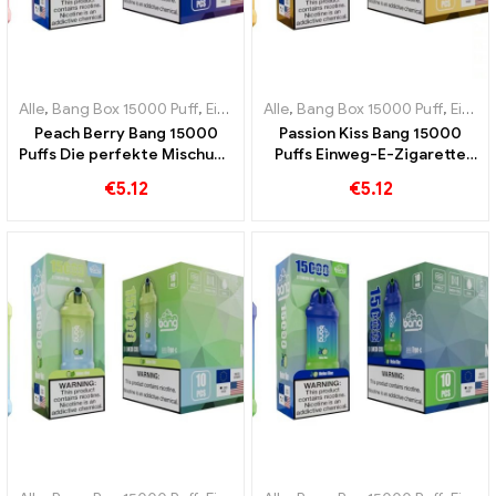
Alle
,
Bang Box 15000 Puff
,
Einweg-E-Zigaretten Schweden
Alle
,
Bang Box 15000 Puff
,
Einweg-
,
Einweg-E-Zigaretten Schweden
Peach Berry Bang 15000
Passion Kiss Bang 15000
Puffs Die perfekte Mischung
Puffs Einweg-E-Zigarette
aus Pfirsichen und Beeren
Ein wahrer Genuss für
€
5.12
€
5.12
fruchtige und süße
Fruchtliebhaber