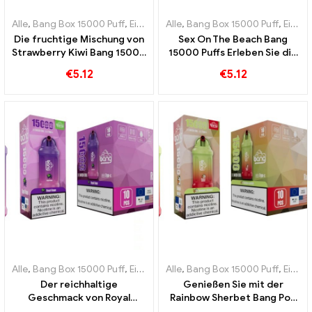
Alle
,
Bang Box 15000 Puff
,
Einweg-E-Zigaretten Schweden
Alle
,
Bang Box 15000 Puff
,
Einweg-
,
Einweg-E-Zigaretten Schweden
Die fruchtige Mischung von
Sex On The Beach Bang
Strawberry Kiwi Bang 15000
15000 Puffs Erleben Sie die
Puffs fängt den Geschmack
perfekte Kombination
€
5.12
€
5.12
des Sommers ein
exotischer Früchte
Alle
,
Bang Box 15000 Puff
,
Einweg-E-Zigaretten Schweden
Alle
,
Bang Box 15000 Puff
,
Einweg-
,
Einweg-E-Zigaretten Schweden
Der reichhaltige
Genießen Sie mit der
Geschmack von Royal
Rainbow Sherbet Bang Pod
Grape Bang 15000 Puffs ist
15000 Hauche gefüllt mit