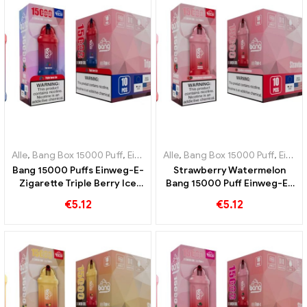
Alle
,
Bang Box 15000 Puff
,
Einweg-E-Zigaretten Schweden
Alle
,
Bang Box 15000 Puff
,
Einweg-
,
Einweg-E-Zigaretten Schweden
Bang 15000 Puffs Einweg-E-
Strawberry Watermelon
Zigarette Triple Berry Ice
Bang 15000 Puff Einweg-E-
Berry verbindet sich mit
Zigarette Eine erfrischende
€
5.12
€
5.12
einem kühlenden
Kombination aus Erdbeere
Geschmack
und saftiger Wassermelone