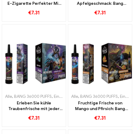
E-Zigarette Perfekter Mix
Apfelgeschmack: Bang
aus Blueberry und
36000 Puffs Einweg-E-
€
7.31
€
7.31
Raspberry mit Mesh Coil für
Zigarette mit Double Apples
fruchtige 36000 Züge
für maximalen Genuss
Alle
,
BANG 36000 PUFFS
,
Einweg-E-Zigaretten Litauen
Alle
,
BANG 36000 PUFFS
,
Einweg-E-Z
,
Einweg E-Zigaretten
Erleben Sie kühle
Fruchtige Frische von
Traubenfrische mit jeder
Mango und Pfirsich: Bang
Zug Bang 36000 Puffs
Einweg-E-Zigarette mit
€
7.31
€
7.31
Einweg-E-Zigarette mit
36000 Zügen für ein
Mesh Coil für ein intensives
tropisches Dampferlebnis
Grape-Ice-Erlebnis