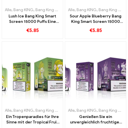
Alle
,
Bang KING
,
Bang King Smart Screen 15000 Puff
Alle
,
Bang KING
,
Bang King Smart Screen 15000 Puff
,
Einweg-E-Zig
Lush Ice Bang King Smart
Sour Apple Blueberry Bang
Screen 15000 Puffs Eine
King Smart Screen 15000
perfekt ausgewogene
Puff Ein unvergleichliches
€
5.85
€
5.85
Mischung aus Wassermelone
Dampferlebnis voller
und Minze
frischer Aromen
Alle
,
Bang KING
,
Bang King Smart Screen 15000 Puff
Alle
,
Bang KING
,
Bang King Smart Screen 15000 Puff
,
Einweg-E-Ziga
Ein Tropenparadies für Ihre
Genießen Sie ein
Sinne mit der Tropical Fruit
unvergleichlich fruchtiges
Bang King Smart Screen
Raucherlebnis mit Grape