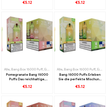
€
5.12
€
5.12
eine wahre Hommage an die
einer Vielzahl fruchtiger
königliche Frucht
Aromen
Alle
,
Bang Box 15000 Puff
,
Einweg-E-Zigaretten Schweden
Alle
,
Bang Box 15000 Puff
,
Einweg-
,
Einweg-E-Zigaretten Schweden
Pomegranate Bang 15000
Bang 15000 Puffs Erleben
Puffs Das reichhaltige,
Sie die perfekte Mischung
fruchtige Aroma von
aus frischer Ananas und
€
5.12
€
5.12
Granatapfel zum Genießen
cremiger Kokosnuss
für Dampfer