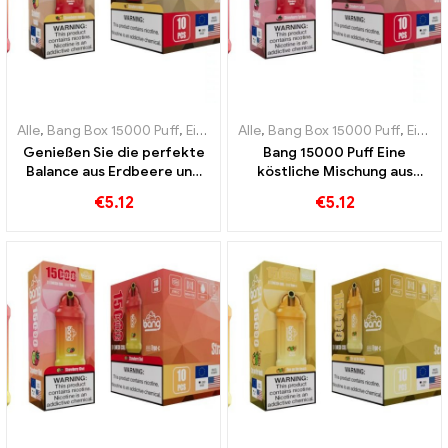
Alle
,
Bang Box 15000 Puff
,
Einweg-E-Zigaretten Schweden
Alle
,
Bang Box 15000 Puff
,
Einweg-
,
Einweg-E-Zigaretten Schweden
Genießen Sie die perfekte
Bang 15000 Puff Eine
Balance aus Erdbeere und
köstliche Mischung aus
Mango in der Bang 15000
reifen Erdbeeren und
€
5.12
€
5.12
Puff Einweg-E-Zigarette
saftiger Litschi