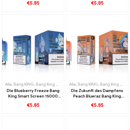
€
5.85
€
5.85
15000 Puff
Jelly Bang King Smart
Screen 15000 Puff
Alle
,
Bang KING
,
Bang King Smart Screen 15000 Puff
Alle
,
Bang KING
,
Bang King Smart Screen 15000 Puff
,
Einweg-E-Ziga
Die Blueberry Freeze Bang
Die Zukunft des Dampfens
King Smart Screen 15000
Peach Blueraz Bang King
Puff bietet eine köstliche
Smart Screen 15000 Puff
€
5.85
€
5.85