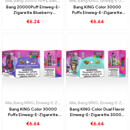
Alle
,
Bang 20000 Puffs
,
Bang KING
Alle
,
Einweg E-Zigaretten
,
Bang KING
,
Einweg-E-Zigaretten Litauen
,
Einweg-E-
Bang 20000Puff Einweg-E-
Bang KING Color 30000
Zigarette Blueberry
Puffs Einweg-E-Zigarette
Watermelon Geschmack
Hochwertiger Genuss mit
€
6.24
€
6.64
und Dual Mesh
den Geschmacksrichtungen
Blueberry Ice und Black
Dragon Ice
Alle
,
Bang KING
,
Einweg-E-Zigaretten Litauen
Alle
,
Bang KING
,
Einweg-E-Zigarette
,
Einweg-E-Zigaretten Litauen
Bang KING Color 30000
Bang KING Color Dual Flavor
Puffs Einweg-E-Zigarette
Einweg-E-Zigarette 30000
Der perfekte Mix aus süßem
Züge voller Geschmack mit
€
6.64
€
6.64
Strawberry Watermelon und
Strawberry Watermelon und