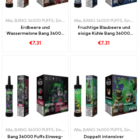
Alle
,
BANG 36000 PUFFS
,
Einweg E-Zigaretten
Alle
,
BANG 36000 PUFFS
,
Einweg-E-Zigarette
,
Einweg E-Zigaretten
Erdbeere und
Fruchtige Blaubeere und
Wassermelone Bang 36000
eisige Kühle Bang 36000
Puffs Einweg-E-Zigarette
Puffs Einweg-E-Zigarette
€
7.31
€
7.31
mit Mesh Coil für intensiven
für ein einzigartiges
Genuss
Erlebnis
Alle
,
BANG 36000 PUFFS
,
Einweg E-Zigaretten
Alle
,
BANG 36000 PUFFS
,
Einweg-E-Zigarette
,
Einweg E-Zigaretten
Bang 36000 Puffs Einweg-
Doppelt intensiver