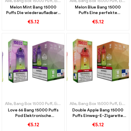
Alle
,
Bang Box 15000 Puff
,
Einweg-E-Zigaretten Schweden
Alle
,
Bang Box 15000 Puff
,
Einweg-
,
Einweg-E-Zigaretten Schweden
Melon Mint Bang 15000
Melon Blue Bang 15000
Puffs Die wiederaufladbare
Puffs Eine perfekte
Einweg-E-Zigarette
Mischung aus Melone und
€
5.12
€
5.12
kombiniert die Süße der
Blaubeere
Melone mit der Frische der
Minze
Alle
,
Bang Box 15000 Puff
,
Einweg-E-Zigaretten Schweden
Alle
,
Bang Box 15000 Puff
,
Einweg-
,
Einweg-E-Zigaretten Schweden
Love 66 Bang 15000 Puffs
Double Apple Bang 15000
Pod Elektronische
Puffs Einweg-E-Zigarette
Einwegzigarette Die
um die Süße von Äpfeln zu
€
5.12
€
5.12
perfekte Kombination aus
erleben