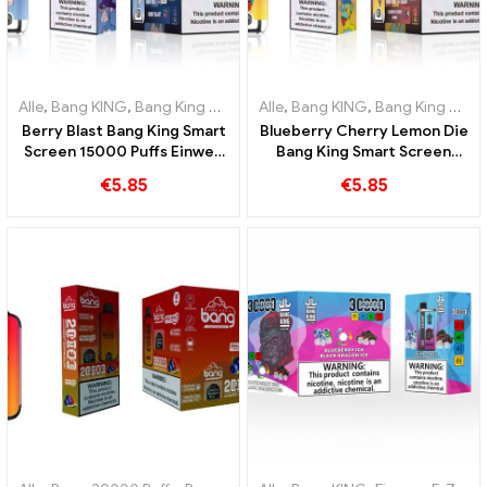
Alle
,
Bang KING
,
Bang King Smart Screen 15000 Puff
Alle
,
Bang KING
,
Bang King Smart Screen 15000 Puff
,
Einweg-E-Ziga
Berry Blast Bang King Smart
Blueberry Cherry Lemon Die
Screen 15000 Puffs Einweg
Bang King Smart Screen
E-Zigarette der neuen
15000 Puffs Ein Überblick
€
5.85
€
5.85
Generation
über ein innovatives Einweg
E-Zigaretten