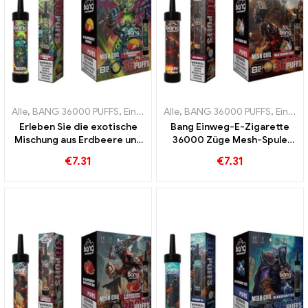
Alle
,
BANG 36000 PUFFS
,
Einweg E-Zigaretten
Alle
,
BANG 36000 PUFFS
,
Einweg-E-Zigarette
,
Einweg E-Zigaretten
Erleben Sie die exotische
Bang Einweg-E-Zigarette
Mischung aus Erdbeere und
36000 Züge Mesh-Spule
Mango Bang 36000 Puffs
sorgt für ein erfrischendes
€
7.31
€
7.31
Einweg-E-Zigarette mit
Wassermelonen Erlebnis
Mesh Coil für intensiven
Fruchtgenuss