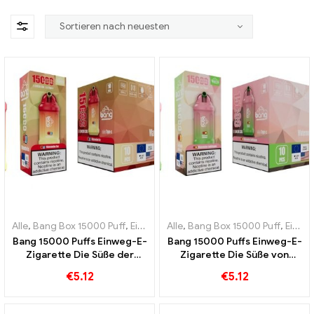
Alle
,
Bang Box 15000 Puff
,
Einweg-E-Zigaretten Schweden
Alle
,
Bang Box 15000 Puff
,
Einweg-
,
Einweg-E-Zigaretten Schweden
Bang 15000 Puffs Einweg-E-
Bang 15000 Puffs Einweg-E-
Zigarette Die Süße der
Zigarette Die Süße von
Wassermelone vermischt
Wassermelone und
€
5.12
€
5.12
sich mit dem erfrischenden
Kaugummi ist ein Fest für
Geschmack
die Sinne