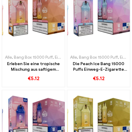
Alle
,
Bang Box 15000 Puff
,
Einweg-E-Zigaretten Schweden
Alle
,
Bang Box 15000 Puff
,
Einweg-
,
Einweg-E-Zigaretten Schweden
Erleben Sie eine tropische
Die Peach Ice Bang 15000
Mischung aus saftigem
Puffs Einweg-E-Zigarette
Pfirsich und süßer Mango
kombiniert die Süße von
€
5.12
€
5.12
mit der Einweg-E-Zigarette
Pfirsich mit der
Bang 15000 Puffs
erfrischenden Kühle