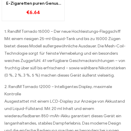
E-Zigaretten puren Genuss
Blueberry Ice trifft auf
€
6.64
Strawberry Banana im Bang
KING Color
1. RandM Tornado 15000 – Der neue Hochleistungs-Flaggschiff
Mit einem riesigen 25-ml-Eliquid-Tank und bis zu 15000 Zügen
bietet dieses Modell außergewöhnliche Ausdauer. Die Mesh-Coil-
Technologie sorgt für feinste Vernebelung und ein besonders
weiches Zuggefühl. 41 verfügbare Geschmacksrichtungen – von
fruchtig über süß bis erfrischend – sowie wählbare Nikotinstärken
(0 %, 2 %, 3 %, 5 %) machen dieses Gerät äußerst vielseitig.
2. RandM Tornado 12000 – Intelligentes Display, maximale
Kontrolle
Ausgestattet mit einem LCD-Display zur Anzeige von Akkustand
und Liquid-Füllstand. Mit 20 ml Inhalt und einem
wiederaufladbaren 850-mAh-Akku garantiert dieses Gerät ein
langanhaltendes, stabiles Dampferlebnis. Das moderne Design
und die einfache Bedienung machen es besonders bei jungen