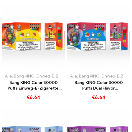
erfrischendem Grape Ice
Kiwi Passion Fruit Guava
Alle
,
Bang KING
,
Einweg-E-Zigaretten Litauen
Alle
,
Bang KING
,
Einweg-E-Zigarette
,
Einweg-E-Zigaretten Litauen
Bang KING Color 30000
Bang KING Color 30000
Puffs Einweg-E-Zigarette.
Puffs Dual Flavor
Die perfekte Kombination
Einweggerät Die perfekte
€
6.64
€
6.64
aus kühlem
Kombination aus Blueberry
Wassermeloneneis und
Raspberry und Peach Mango
tropischer Erdbeer-Mango
Watermelon