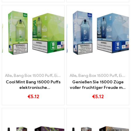
frischen Aromen
Alle
,
Bang Box 15000 Puff
,
Einweg-E-Zigaretten Schweden
Alle
,
Bang Box 15000 Puff
,
Einweg-
,
Einweg-E-Zigaretten Schweden
Cool Mint Bang 15000 Puffs
Genießen Sie 15000 Züge
elektronische
voller fruchtiger Freude mit
Einwegzigarette Ein
dem Blue Razz Ice Bang Pod
€
5.12
€
5.12
erfrischendes
perfekt für Dampfer die
Geschmackserlebnis
kühle Aromen lieben