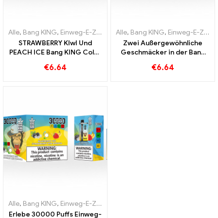
Alle
,
Bang KING
,
Einweg-E-Zigaretten Litauen
Alle
,
Bang KING
,
Einweg-E-Zigarette
,
Einweg-E-Zigaretten Litauen
STRAWBERRY KIwI Und
Zwei Außergewöhnliche
PEACH ICE Bang KING Color
Geschmäcker in der Bang
30000 Puffs Einweg-E-
KING Color 30000 Puffs E-
€
6.64
€
6.64
Zigarette – Dual Flavor für
Zigarette Blueberry
ein einzigartiges
Raspberry Mixed und
Dampferlebnis
Mouldy Fruit
Alle
,
Bang KING
,
Einweg-E-Zigaretten Litauen
,
Einweg-E-Zigarette
Erlebe 30000 Puffs Einweg-