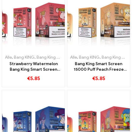
Alle
,
Bang KING
,
Bang King Smart Screen 15000 Puff
Alle
,
Bang KING
,
Bang King Smart Screen 15000 Puff
,
Einweg-E-Ziga
Strawberry Watermelon
Bang King Smart Screen
Bang King Smart Screen
15000 Puff Peach Freeze
15000 Puff Genießen Sie
Einweg E-Zigaretten
€
5.85
€
5.85
den entspannenden Genuss
von Früchten