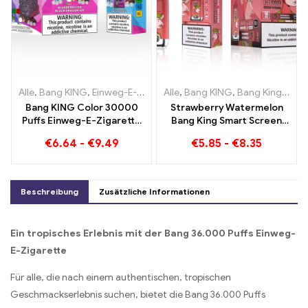
Alle
,
Bang KING
,
Einweg-E-Zigaretten Litauen
Alle
,
Bang KING
,
Einweg-E-Zigaret
,
Bang King Smart Screen 15000 Puff
Bang KING Color 30000
Strawberry Watermelon
Puffs Einweg-E-Zigarette
Bang King Smart Screen
Hochwertiger Genuss mit
15000 Puff Genießen Sie
€
6.64
-
€
9.49
€
5.85
-
€
8.35
den
den entspannenden
Geschmacksrichtungen
Genuss von Früchten
Blueberry Ice und Black
Dragon Ice
Beschreibung
Zusätzliche Informationen
Ein tropisches Erlebnis mit der Bang 36.000 Puffs Einweg-
E-Zigarette
Für alle, die nach einem authentischen, tropischen
Geschmackserlebnis suchen, bietet die Bang 36.000 Puffs