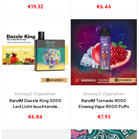
Auswechselbare Airflow
€
19.32
€
6.46
Kapazität Einweg Vape
Einweg E-Zigaretten
Einweg E-Zigaretten
RandM Dazzle King 3000
RandM Tornado 8000
Led Licht leuchtende
Einweg Vape 8000 Puffs
Einweg Vape 3000 Puffs
€
6.84
€
7.93