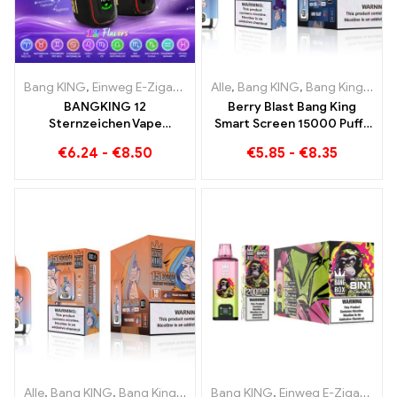
Bang KING
,
Einweg E-Zigaretten
,
Alle
Einweg-E-Zigaretten Belgien
,
Bang KING
,
Bang King Smart Screen 15000 Puff
,
E
BANGKING 12
Berry Blast Bang King
Sternzeichen Vape
Smart Screen 15000 Puffs
Großhandel | 50.000 Puffs
Einweg E-Zigarette der
€
6.24
-
€
8.50
€
5.85
-
€
8.35
neuen Generation
Alle
,
Bang KING
,
Bang King Smart Screen 15000 Puff
Bang KING
,
Einweg E-Zigaretten
,
Einweg-E-Zi