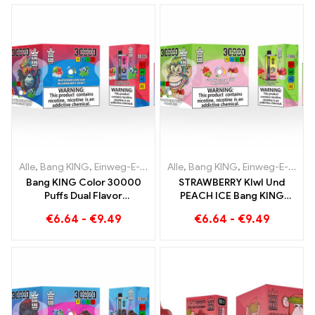
Color
Alle
,
Bang KING
,
Einweg-E-Zigaretten Litauen
Alle
,
Bang KING
,
Einweg-E-Zigaret
,
Einweg-E-Zigaretten Litauen
Bang KING Color 30000
STRAWBERRY KIwI Und
Puffs Dual Flavor
PEACH ICE Bang KING
Einweggerät Die perfekte
Color 30000 Puffs
€
6.64
-
€
9.49
€
6.64
-
€
9.49
Kombination aus Blueberry
Einweg-E-Zigarette – Dual
Raspberry und Peach
Flavor für ein
Mango Watermelon
einzigartiges
Dampferlebnis