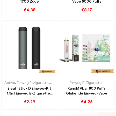
1700 Züge
Vape 5000 Puffs
€
4.38
€
8.17
Active
,
Einweg E-zigarette mit Nikotin
,
Einweg E-Zigaretten
Einweg E-Zigaretten
Eleaf iStick D Einweg-Kit
RandM Vbar 800 Puffs
1.5ml Einweg E-Zigaretten
Glühende Einweg-Vape
Großhandel丨Custom
€
2.29
€
4.26