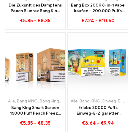
Die Zukunft des Dampfens
Bang Box 200K 8-in-1 Vape
Peach Blueraz Bang King
kaufen – 200.000 Puffs
Smart Screen 15000 Puff
und 10 Flavors
€
5.85
-
€
8.35
€
7.24
-
€
10.50
Alle
,
Bang KING
,
Bang King Smart Screen 15000 Puff
Alle
,
Bang KING
,
Einweg-E-Zigaretten Litauen
,
Einweg-E-Zi
Bang King Smart Screen
Erlebe 30000 Puffs
15000 Puff Peach Freeze
Einweg-E-Zigaretten
Einweg E-Zigaretten
puren Genuss Blueberry
€
5.85
-
€
8.35
€
6.64
-
€
9.94
Ice trifft auf Strawberry
Banana im Bang KING