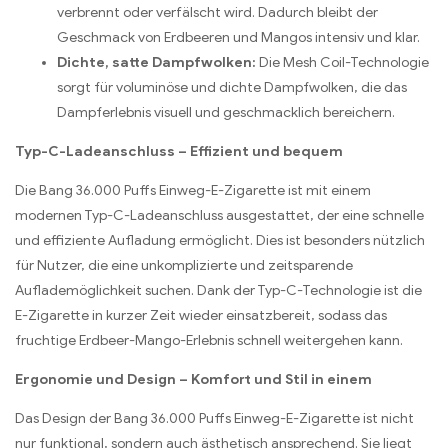
verbrennt oder verfälscht wird. Dadurch bleibt der
Geschmack von Erdbeeren und Mangos intensiv und klar.
Dichte, satte Dampfwolken:
Die Mesh Coil-Technologie
sorgt für voluminöse und dichte Dampfwolken, die das
Dampferlebnis visuell und geschmacklich bereichern.
Typ-C-Ladeanschluss – Effizient und bequem
Die Bang 36.000 Puffs Einweg-E-Zigarette ist mit einem
modernen Typ-C-Ladeanschluss ausgestattet, der eine schnelle
und effiziente Aufladung ermöglicht. Dies ist besonders nützlich
für Nutzer, die eine unkomplizierte und zeitsparende
Auflademöglichkeit suchen. Dank der Typ-C-Technologie ist die
E-Zigarette in kurzer Zeit wieder einsatzbereit, sodass das
fruchtige Erdbeer-Mango-Erlebnis schnell weitergehen kann.
Ergonomie und Design – Komfort und Stil in einem
Das Design der Bang 36.000 Puffs Einweg-E-Zigarette ist nicht
nur funktional, sondern auch ästhetisch ansprechend. Sie liegt