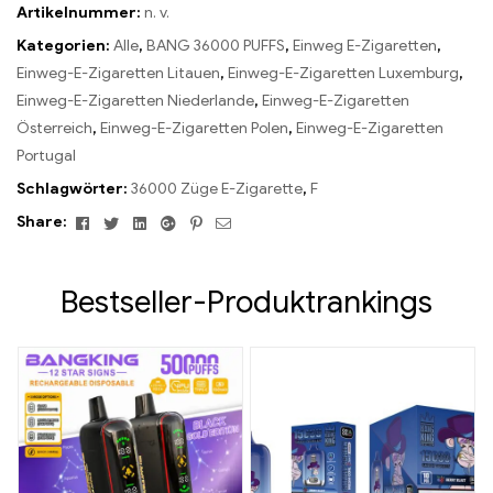
Artikelnummer:
n. v.
Kategorien:
Alle
,
BANG 36000 PUFFS
,
Einweg E-Zigaretten
,
Einweg-E-Zigaretten Litauen
,
Einweg-E-Zigaretten Luxemburg
,
Einweg-E-Zigaretten Niederlande
,
Einweg-E-Zigaretten
Österreich
,
Einweg-E-Zigaretten Polen
,
Einweg-E-Zigaretten
Portugal
Schlagwörter:
36000 Züge E-Zigarette
,
F
Facebook
Twitter
Linkedin
Google+
Pinterest
Email
Share:
Bestseller-Produktrankings