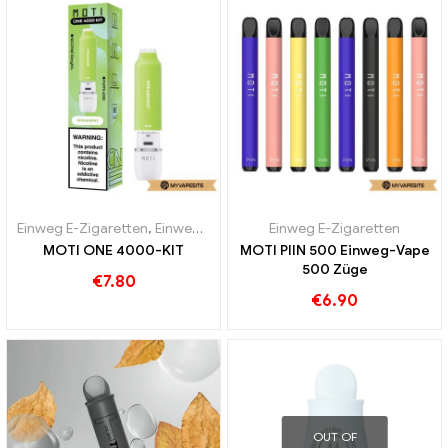
Einweg E-Zigaretten
,
Einweg-E-Zigaretten Österreich
Einweg E-Zigaretten
,
Einweg-E-Zi
MOTI ONE 4000-KIT
MOTI PIIN 500 Einweg-Vape
500 Züge
€
7.80
€
6.90
OUT OF