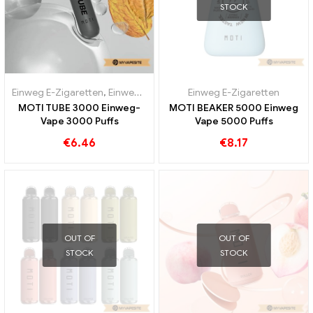
STOCK
Einweg E-Zigaretten
,
Einweg-E-Zigaretten Österreich
Einweg E-Zigaretten
,
Einweg-E-Zi
MOTI TUBE 3000 Einweg-
MOTI BEAKER 5000 Einweg
Vape 3000 Puffs
Vape 5000 Puffs
€
6.46
€
8.17
OUT OF
OUT OF
STOCK
STOCK