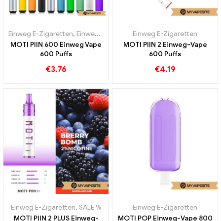
Einweg E-Zigaretten
,
Einweg-E-Zigaretten Schweden
Einweg E-Zigaretten
,
Einweg-E-Zi
MOTI PIIN 600 Einweg Vape
MOTI PIIN 2 Einweg-Vape
600 Puffs
600 Puffs
€
3.76
€
4.19
Einweg E-Zigaretten
,
SALE %
Einweg E-Zigaretten
MOTI PIIN 2 PLUS Einweg-
MOTI POP Einweg-Vape 800