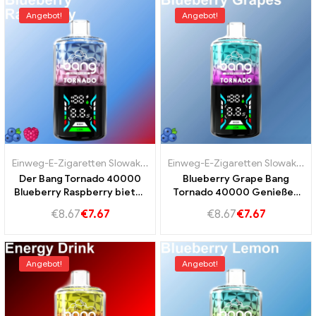
Angebot!
Angebot!
Einweg-E-Zigaretten Slowakei
,
Einweg-E-Zigaretten Slowenien
,
Einweg-E-Zigaretten Slowakei
Ein
,
E
Der Bang Tornado 40000
Blueberry Grape Bang
Blueberry Raspberry bietet
Tornado 40000 Genießen
40K Vape
Sie den wunderbaren
€
8.67
€
7.67
€
8.67
€
7.67
Geschmack von Blaubeeren
und Trauben
Angebot!
Angebot!