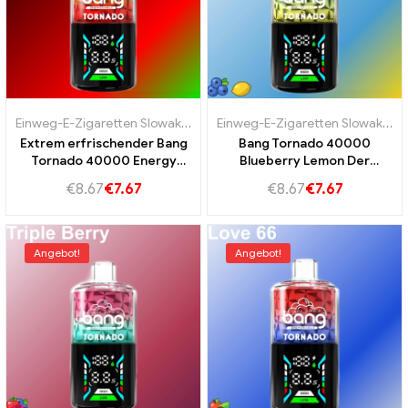
Einweg-E-Zigaretten Slowakei
,
Einweg-E-Zigaretten Slowenien
,
Einweg-E-Zigaretten Slowakei
Ein
,
E
Extrem erfrischender Bang
Bang Tornado 40000
Tornado 40000 Energy
Blueberry Lemon Der
Drink Energetischer
Geschmack von Blaubeere
€
8.67
€
7.67
€
8.67
€
7.67
Geschmack
und Zitrone
Angebot!
Angebot!