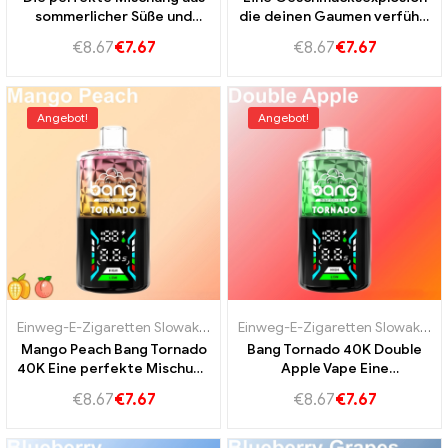
sommerlicher Süße und
die deinen Gaumen verführt
Kühle Bang Tornado 40K
Bang Tornado 40K
€
8.67
€
7.67
€
8.67
€
7.67
Strawberry-Wassermelone
Strawberry Kiwi
Angebot!
Angebot!
Einweg-E-Zigaretten Slowakei
,
Einweg-E-Zigaretten Slowenien
,
Einweg-E-Zigaretten Slowakei
Ein
,
E
Mango Peach Bang Tornado
Bang Tornado 40K Double
40K Eine perfekte Mischung
Apple Vape Eine
aus süßer Mango und
Geschmacksexplosion für
€
8.67
€
7.67
€
8.67
€
7.67
saftigem Pfirsich
echte Vaping-Fans