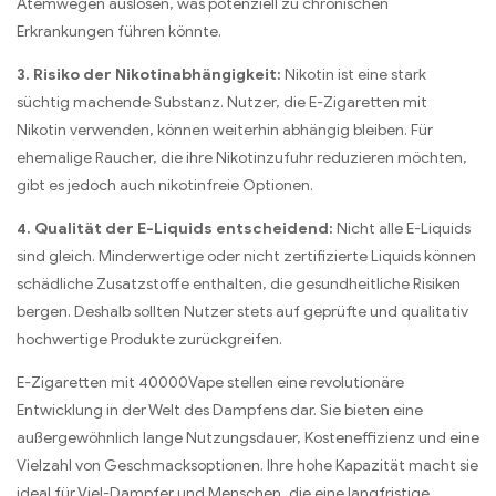
Atemwegen auslösen, was potenziell zu chronischen
Erkrankungen führen könnte.
3. Risiko der Nikotinabhängigkeit:
Nikotin ist eine stark
süchtig machende Substanz. Nutzer, die E-Zigaretten mit
Nikotin verwenden, können weiterhin abhängig bleiben. Für
ehemalige Raucher, die ihre Nikotinzufuhr reduzieren möchten,
gibt es jedoch auch nikotinfreie Optionen.
4. Qualität der E-Liquids entscheidend:
Nicht alle E-Liquids
sind gleich. Minderwertige oder nicht zertifizierte Liquids können
schädliche Zusatzstoffe enthalten, die gesundheitliche Risiken
bergen. Deshalb sollten Nutzer stets auf geprüfte und qualitativ
hochwertige Produkte zurückgreifen.
E-Zigaretten mit 40000Vape stellen eine revolutionäre
Entwicklung in der Welt des Dampfens dar. Sie bieten eine
außergewöhnlich lange Nutzungsdauer, Kosteneffizienz und eine
Vielzahl von Geschmacksoptionen. Ihre hohe Kapazität macht sie
ideal für Viel-Dampfer und Menschen, die eine langfristige