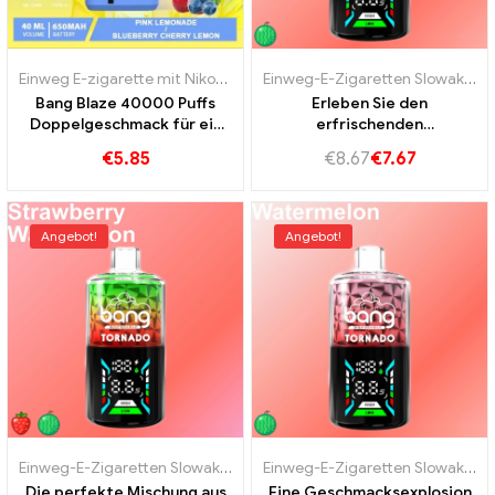
Einweg E-zigarette mit Nikotin
,
Einweg-E-Zigaretten Luxemburg
Einweg-E-Zigaretten Slowakei
,
,
E
E
Bang Blaze 40000 Puffs
Erleben Sie den
Doppelgeschmack für ein
erfrischenden
außergewöhnlich
Wassermelonengeschmack
€
5.85
€
8.67
€
7.67
des Sommers Bang Tornado
40K Vape
Angebot!
Angebot!
Einweg-E-Zigaretten Slowakei
,
Einweg-E-Zigaretten Slowenien
,
Einweg-E-Zigaretten Slowakei
Ein
,
E
Die perfekte Mischung aus
Eine Geschmacksexplosion