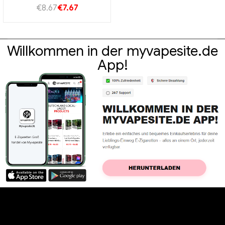
ultimative Dampferlebnis
€
8.67
€
7.67
Willkommen in der myvapesite.de
App!