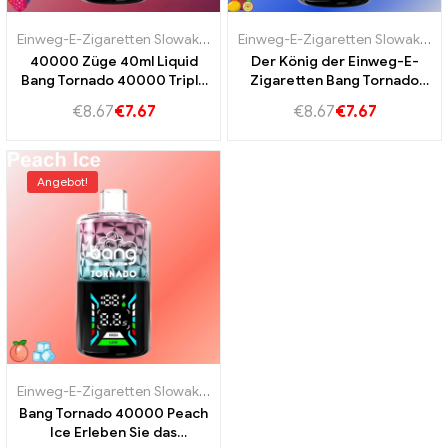
Einweg-E-Zigaretten Slowakei
,
Einweg-E-Zigaretten Slowenien
,
Einweg-E-Zigaretten Slowakei
Ein
,
E
40000 Züge 40ml Liquid
Der König der Einweg-E-
Bang Tornado 40000 Triple
Zigaretten Bang Tornado
Berry für intensiven Beeren
40000 Love 66
€
8.67
€
7.67
€
8.67
€
7.67
Genuss
Angebot!
Einweg-E-Zigaretten Slowakei
,
Einweg-E-Zigaretten Slowenien
,
Ein
Bang Tornado 40000 Peach
Ice Erleben Sie das