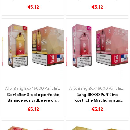
Berry verbindet sich mit
Zigarette Eine erfrischende
€
5.12
€
5.12
einem kühlenden
Kombination aus Erdbeere
Geschmack
und saftiger Wassermelone
Alle
,
Bang Box 15000 Puff
,
Einweg-E-Zigaretten Schweden
Alle
,
Bang Box 15000 Puff
,
Einweg-
,
Einweg-E-Zigaretten Schweden
Genießen Sie die perfekte
Bang 15000 Puff Eine
Balance aus Erdbeere und
köstliche Mischung aus
Mango in der Bang 15000
reifen Erdbeeren und
€
5.12
€
5.12
Puff Einweg-E-Zigarette
saftiger Litschi