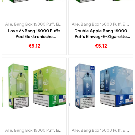
Alle
,
Bang Box 15000 Puff
,
Einweg-E-Zigaretten Schweden
Alle
,
Bang Box 15000 Puff
,
Einweg-
,
Einweg-E-Zigaretten Schweden
Love 66 Bang 15000 Puffs
Double Apple Bang 15000
Pod Elektronische
Puffs Einweg-E-Zigarette
Einwegzigarette Die
um die Süße von Äpfeln zu
€
5.12
€
5.12
perfekte Kombination aus
erleben
frischen Aromen
Alle
,
Bang Box 15000 Puff
,
Einweg-E-Zigaretten Schweden
Alle
,
Bang Box 15000 Puff
,
Einweg-
,
Einweg-E-Zigaretten Schweden