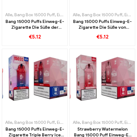
Alle
,
Bang Box 15000 Puff
,
Einweg-E-Zigaretten Schweden
Alle
,
Bang Box 15000 Puff
,
Einweg-
,
Einweg-E-Zigaretten Schweden
Bang 15000 Puffs Einweg-E-
Bang 15000 Puffs Einweg-E-
Zigarette Die Süße der
Zigarette Die Süße von
Wassermelone vermischt
Wassermelone und
€
5.12
€
5.12
sich mit dem erfrischenden
Kaugummi ist ein Fest für
Geschmack
die Sinne
Alle
,
Bang Box 15000 Puff
,
Einweg-E-Zigaretten Schweden
Alle
,
Bang Box 15000 Puff
,
Einweg-
,
Einweg-E-Zigaretten Schweden
Bang 15000 Puffs Einweg-E-
Strawberry Watermelon
Zigarette Triple Berry Ice
Bang 15000 Puff Einweg-E-