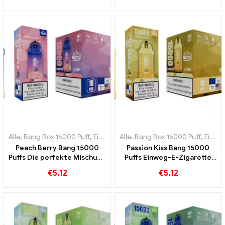
Bang 15000 Puffs
erfrischenden Kühle
Alle
,
Bang Box 15000 Puff
,
Einweg-E-Zigaretten Schweden
Alle
,
Bang Box 15000 Puff
,
Einweg-
,
Einweg-E-Zigaretten Schweden
Peach Berry Bang 15000
Passion Kiss Bang 15000
Puffs Die perfekte Mischung
Puffs Einweg-E-Zigarette
aus Pfirsichen und Beeren
Ein wahrer Genuss für
€
5.12
€
5.12
fruchtige und süße
Fruchtliebhaber