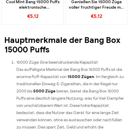
Cool Mint Bang 15000 Puffs
Genießen Sie 15000 Züge
elektronische
voller fruchtiger Freude mit
Einwegzigarette Ein
dem Blue Razz Ice Bang Pod
€
5.12
€
5.12
erfrischendes
perfekt für Dampfer die
Geschmackserlebnis
kühle Aromen lieben
Hauptmerkmale der Bang Box
15000 Puffs
15000 Züge: Eine beeindruckende Kapazität
Das auffälligste Merkmal der Bang Box 15000 Puffs ist die
enorme Puff-Kapazität von
15000 Zügen
. Im Vergleich zu
traditionellen Einweg-E-Zigaretten, die in der Regel nur
2000 bis
5000 Züge
bieten, bietet die Bang Box 15000
Puffs eine deutlich längere Nutzung, was für Viel-Dampfer
von unschätzbarem Wert ist. Diese hohe Kapazität
bedeutet, dass die Nutzer das Gerät für eine lange Zeit
verwenden können, ohne es austauschen oder nachfüllen
zu müssen. Dies spart Zeit, Geld und erhöht die