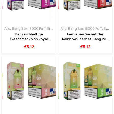
Alle
,
Bang Box 15000 Puff
,
Einweg-E-Zigaretten Schweden
Alle
,
Bang Box 15000 Puff
,
Einweg-
,
Einweg-E-Zigaretten Schweden
Der reichhaltige
Genießen Sie mit der
Geschmack von Royal
Rainbow Sherbet Bang Pod
Grape Bang 15000 Puffs ist
15000 Hauche gefüllt mit
€
5.12
€
5.12
eine wahre Hommage an die
einer Vielzahl fruchtiger
königliche Frucht
Aromen