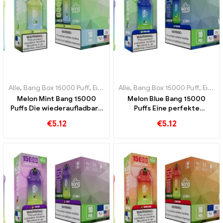
Alle
,
Bang Box 15000 Puff
,
Einweg-E-Zigaretten Schweden
Alle
,
Bang Box 15000 Puff
,
Einweg-
,
Einweg-E-Zigaretten Schweden
Melon Mint Bang 15000
Melon Blue Bang 15000
Puffs Die wiederaufladbare
Puffs Eine perfekte
Einweg-E-Zigarette
Mischung aus Melone und
€
5.12
€
5.12
kombiniert die Süße der
Blaubeere
Melone mit der Frische der
Minze