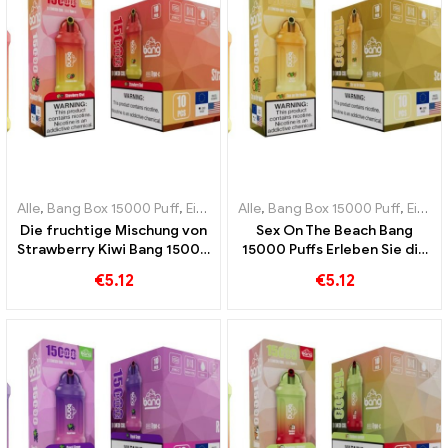
Alle
,
Bang Box 15000 Puff
,
Einweg-E-Zigaretten Schweden
Alle
,
Bang Box 15000 Puff
,
Einweg-
,
Einweg-E-Zigaretten Schweden
Die fruchtige Mischung von
Sex On The Beach Bang
Strawberry Kiwi Bang 15000
15000 Puffs Erleben Sie die
Puffs fängt den Geschmack
perfekte Kombination
€
5.12
€
5.12
des Sommers ein
exotischer Früchte