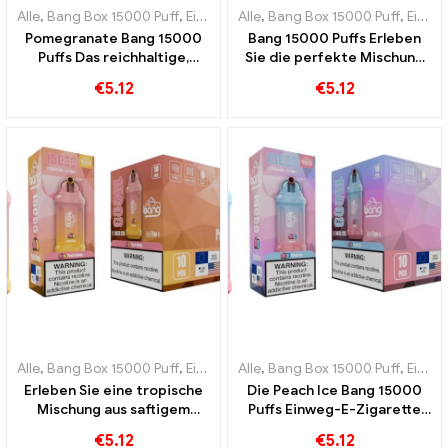
Alle
,
Bang Box 15000 Puff
,
Einweg-E-Zigaretten Schweden
Alle
,
Bang Box 15000 Puff
,
Einweg-
,
Einweg-E-Zigaretten Schweden
Pomegranate Bang 15000
Bang 15000 Puffs Erleben
Puffs Das reichhaltige,
Sie die perfekte Mischung
fruchtige Aroma von
aus frischer Ananas und
€
5.12
€
5.12
Granatapfel zum Genießen
cremiger Kokosnuss
für Dampfer
Alle
,
Bang Box 15000 Puff
,
Einweg-E-Zigaretten Schweden
Alle
,
Bang Box 15000 Puff
,
Einweg-
,
Einweg-E-Zigaretten Schweden
Erleben Sie eine tropische
Die Peach Ice Bang 15000
Mischung aus saftigem
Puffs Einweg-E-Zigarette
Pfirsich und süßer Mango
kombiniert die Süße von
€
5.12
€
5.12
mit der Einweg-E-Zigarette
Pfirsich mit der