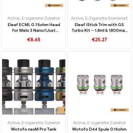
Active
,
E-zigarette Zubehör
Active
,
E-Zigarette Starterset
Eleaf ECML 0.75ohm Head
Eleaf iStick Trim with GS
for Melo 3 Nano/iJust
Turbo Kit – 1.8ml & 1800mah
S/Lemo 3/iJust 2/iJust 2
E-Zigaretten Großhandel丨
€
8.65
€
25.27
mini/Melo 3/Melo 2/Melo
Custom
(5pcs/pack) E-Zigaretten
Großhandel丨Custom
Active
,
E-zigarette Zubehör
Active
,
E-zigarette Zubehör
Wotofo nexM Pro Tank
Wotofo D44 Spule 0.15ohm