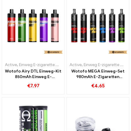
Active
,
Einweg E-zigarette mit Nikotin
Active
,
Einweg E-Zigaretten
,
Einweg E-zigarette mit Nikotin
Wotofo Airy DTL Einweg-Kit
Wotofo MEGA Einweg-Set
850mAh Einweg E-
980mAh E-Zigaretten
Zigaretten Großhandel丨
Großhandel丨Custom
€
7.97
€
4.65
Custom