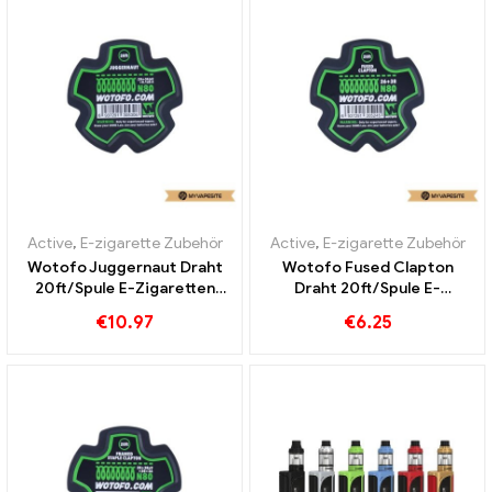
Active
,
E-zigarette Zubehör
Active
,
E-zigarette Zubehör
Wotofo Juggernaut Draht
Wotofo Fused Clapton
20ft/Spule E-Zigaretten
Draht 20ft/Spule E-
Großhandel丨Custom
Zigaretten Großhandel丨
€
10.97
€
6.25
Custom