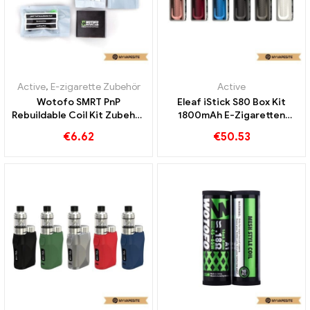
Active
,
E-zigarette Zubehör
Active
Wotofo SMRT PnP
Eleaf iStick S80 Box Kit
Rebuildable Coil Kit Zubehör
1800mAh E-Zigaretten
Kit E-Zigaretten
Großhandel丨Custom
€
6.62
€
50.53
Großhandel丨Custom