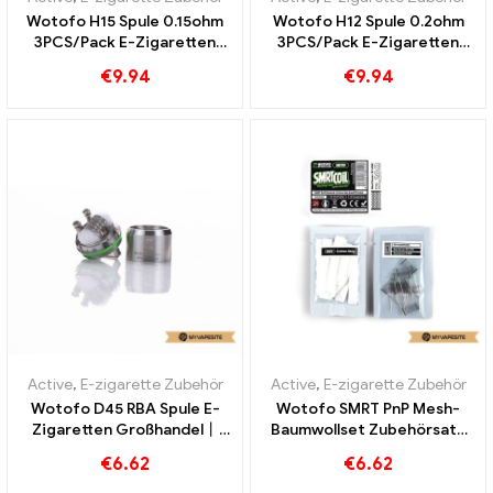
Wotofo H15 Spule 0.15ohm
Wotofo H12 Spule 0.2ohm
3PCS/Pack E-Zigaretten
3PCS/Pack E-Zigaretten
Großhandel丨Custom
Großhandel丨Custom
€
9.94
€
9.94
Active
,
E-zigarette Zubehör
Active
,
E-zigarette Zubehör
Wotofo D45 RBA Spule E-
Wotofo SMRT PnP Mesh-
Zigaretten Großhandel丨
Baumwollset Zubehörsatz
Custom
E-Zigaretten Großhandel丨
€
6.62
€
6.62
Custom