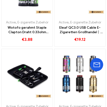
Active
,
E-zigarette Zubehör
Active
,
E-zigarette Zubehör
Wotofo gerahmt Staple
Eleaf QC3.0 USB Cable E-
Clapton Draht 0.33ohm
Zigaretten Großhandel丨
10pcs/Packung E-
Custom
€
3.88
€
19.12
Zigaretten Großhandel丨
Custom
Active
,
E-zigarette Zubehör
Active
,
E-zigarette Zubehör