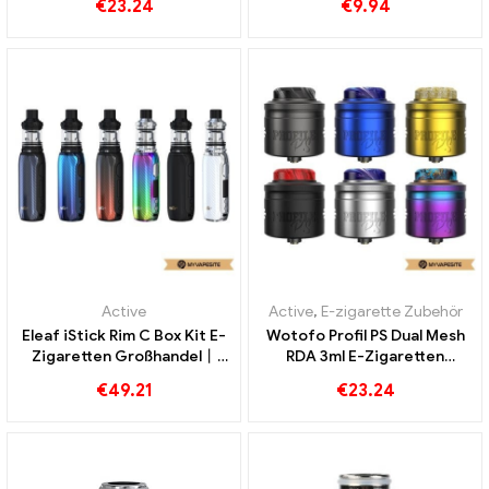
€
23.24
€
9.94
Active
Active
,
E-zigarette Zubehör
Eleaf iStick Rim C Box Kit E-
Wotofo Profil PS Dual Mesh
Zigaretten Großhandel丨
RDA 3ml E-Zigaretten
Custom
Großhandel丨Custom
€
49.21
€
23.24