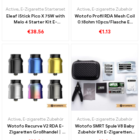
Active
,
E-Zigarette Starterset
Active
,
E-zigarette Zubehör
Eleaf iStick Pico X 75W with
Wotofo Profil RDA Mesh Coil
Melo 4 Starter Kit E-
0.18ohm 10pcs/Flasche E-
Zigaretten Großhandel丨
Zigaretten Großhandel丨
€
38.56
€
1.13
Custom
Custom
Active
,
E-zigarette Zubehör
Active
,
E-zigarette Zubehör
Wotofo Recurve V2 RDA E-
Wotofo SMRT Spule V8 Baby
Zigaretten Großhandel丨
Zubehör Kit E-Zigaretten
Custom
Großhandel丨Custom