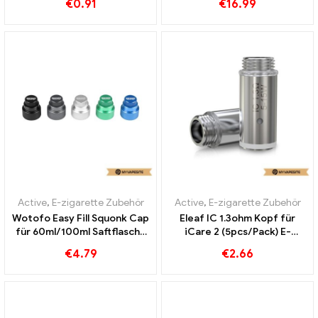
€
0.91
€
16.99
Custom
Active
,
E-zigarette Zubehör
Active
,
E-zigarette Zubehör
Wotofo Easy Fill Squonk Cap
Eleaf IC 1.3ohm Kopf für
für 60ml/100ml Saftflasche
iCare 2 (5pcs/Pack) E-
E-Zigaretten Großhandel丨
Zigaretten Großhandel丨
€
4.79
€
2.66
Custom
Custom