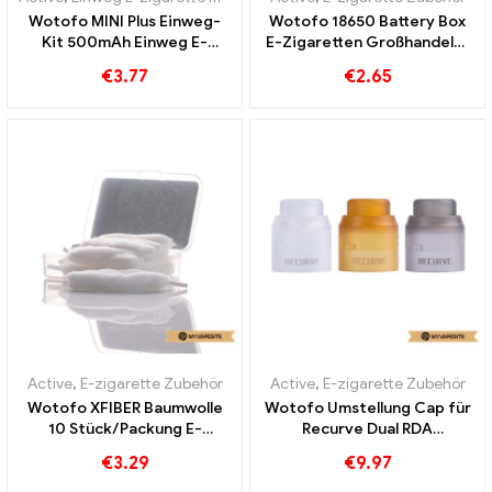
Wotofo MINI Plus Einweg-
Wotofo 18650 Battery Box
Kit 500mAh Einweg E-
E-Zigaretten Großhandel丨
Zigaretten Großhandel丨
Custom
€
3.77
€
2.65
Custom
Active
,
E-zigarette Zubehör
Active
,
E-zigarette Zubehör
Wotofo XFIBER Baumwolle
Wotofo Umstellung Cap für
10 Stück/Packung E-
Recurve Dual RDA
Zigaretten Großhandel丨
1PCS/Pack E-Zigaretten
€
3.29
€
9.97
Custom
Großhandel丨Custom