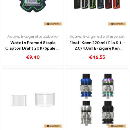
Active
,
E-zigarette Zubehör
Active
,
E-Zigarette Starterset
Wotofo Framed Staple
Eleaf iKonn 220 mit Ello Kit –
Clapton Draht 20ft/Spule E-
2.0/4.0ml E-Zigaretten
Zigaretten Großhandel丨
Großhandel丨Custom
€
9.40
€
46.55
Custom