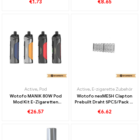
€
1.73
€
8.65
Großhandel丨Custom
Active
,
Pod
Active
,
E-zigarette Zubehör
Wotofo MANIK 80W Pod
Wotofo nexMESH Clapton
Mod Kit E-Zigaretten
Prebuilt Draht 5PCS/Pack E-
Großhandel丨Custom
Zigaretten Großhandel丨
€
26.57
€
6.62
Custom