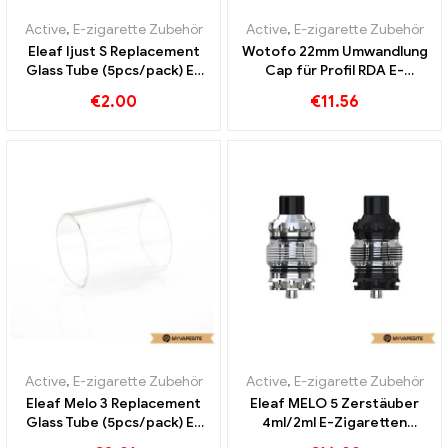
Active
,
E-zigarette Zubehör
Active
,
E-zigarette Zubehör
Eleaf Ijust S Replacement
Wotofo 22mm Umwandlung
Glass Tube (5pcs/pack) E-
Cap für Profil RDA E-
Zigaretten Großhandel丨
Zigaretten Großhandel丨
€
2.00
€
11.56
Custom
Custom
Active
,
E-zigarette Zubehör
Active
,
E-zigarette Zubehör
Eleaf Melo 3 Replacement
Eleaf MELO 5 Zerstäuber
Glass Tube (5pcs/pack) E-
4ml/2ml E-Zigaretten
Zigaretten Großhandel丨
Großhandel丨Custom