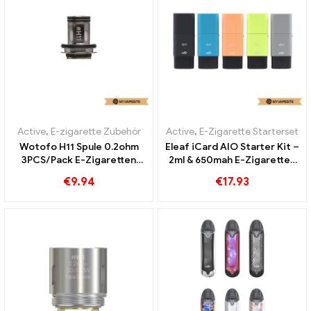
Active
,
E-zigarette Zubehör
Active
,
E-Zigarette Starterset
Wotofo H11 Spule 0.2ohm
Eleaf iCard AIO Starter Kit –
3PCS/Pack E-Zigaretten
2ml & 650mah E-Zigaretten
Großhandel丨Custom
Großhandel丨Custom
€
9.94
€
17.93