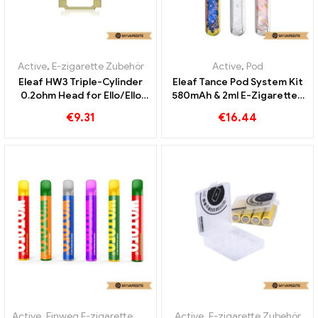
Active
,
E-zigarette Zubehör
Active
,
Pod
Eleaf HW3 Triple-Cylinder
Eleaf Tance Pod System Kit
0.2ohm Head for Ello/Ello
580mAh & 2ml E-Zigaretten
Mini/Mini XL Atomizer
Großhandel丨Custom
€
9.31
€
16.44
(5pcs/pack) E-Zigaretten
Großhandel丨Custom
Active
,
Einweg E-zigarette mit Nikotin
Active
,
Einweg E-Zigaretten
,
E-zigarette Zubehör