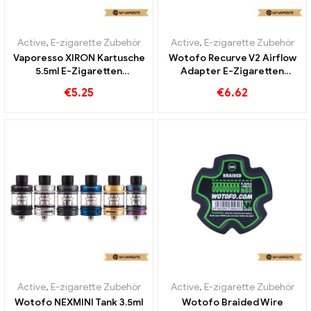
Active
,
E-zigarette Zubehör
Active
,
E-zigarette Zubehör
Vaporesso XIRON Kartusche
Wotofo Recurve V2 Airflow
5.5ml E-Zigaretten
Adapter E-Zigaretten
Großhandel Custom
Großhandel丨Custom
€
5.25
€
6.62
Active
,
E-zigarette Zubehör
Active
,
E-zigarette Zubehör
Wotofo NEXMINI Tank 3.5ml
Wotofo Braided Wire