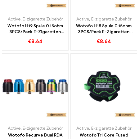
Active
,
E-zigarette Zubehör
Active
,
E-zigarette Zubehör
Wotofo H19 Spule 0.15ohm
Wotofo H18 Spule 0.15ohm
3PCS/Pack E-Zigaretten
3PCS/Pack E-Zigaretten
Großhandel丨Custom
Großhandel丨Custom
€
8.64
€
8.64
Active
,
E-zigarette Zubehör
Active
,
E-zigarette Zubehör
Wotofo Recurve Dual RDA
Wotofo Tri Core Fused