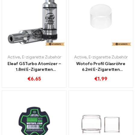
Active
,
E-zigarette Zubehör
Active
,
E-zigarette Zubehör
Eleaf GSTurbo Atomizer –
Wotofo Profil Glasröhre
1.8ml E-Zigaretten
6.2ml E-Zigaretten
Großhandel丨Custom
Großhandel丨Custom
€
6.65
€
1.99