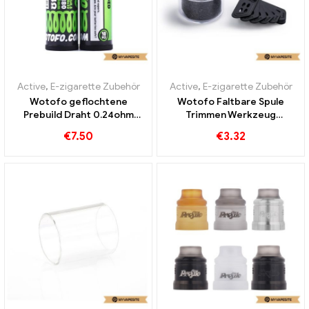
Active
,
E-zigarette Zubehör
Active
,
E-zigarette Zubehör
Wotofo geflochtene
Wotofo Faltbare Spule
Prebuild Draht 0.24ohm
Trimmen Werkzeug
10pcs/Packung E-
1PCS/Pack E-Zigaretten
€
7.50
€
3.32
Zigaretten Großhandel丨
Großhandel丨Custom
Custom