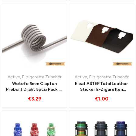
Active
,
E-zigarette Zubehör
Active
,
E-zigarette Zubehör
Wotofo 5mm Clapton
Eleaf ASTER Total Leather
Prebuilt Draht 5pcs/Pack E-
Sticker E-Zigaretten
Zigaretten Großhandel丨
Großhandel丨Custom
€
3.29
€
1.00
Custom