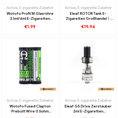
Active
,
E-zigarette Zubehör
Active
,
E-zigarette Zubehör
Wotofo Profil M Glasröhre
Eleaf ROTOR Tank E-
3.1ml/4ml E-Zigaretten
Zigaretten Großhandel丨
Großhandel丨Custom
Custom
€
1.99
€
19.94
Active
,
E-zigarette Zubehör
Active
,
E-zigarette Zubehör
Wotofo Fused Clapton
Eleaf GS Drive Zerstäuber
Prebuilt Wire 0.5ohm
2ml E-Zigaretten
10pcs/pack E-Zigaretten
Großhandel丨Custom