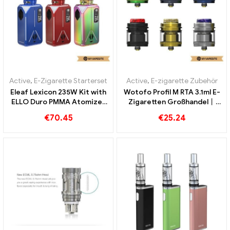
Active
,
E-Zigarette Starterset
Active
,
E-zigarette Zubehör
Eleaf Lexicon 235W Kit with
Wotofo Profil M RTA 3.1ml E-
ELLO Duro PMMA Atomizer
Zigaretten Großhandel丨
E-Zigaretten Großhandel丨
Custom
€
70.45
€
25.24
Custom