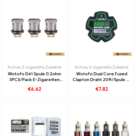
Active
,
E-zigarette Zubehör
Active
,
E-zigarette Zubehör
Wotofo D41 Spule 0.2ohm
Wotofo Dual Core Fused
3PCS/Pack E-Zigaretten
Clapton Draht 20ft/Spule E-
Großhandel丨Custom
Zigaretten Großhandel丨
€
6.62
€
7.82
Custom