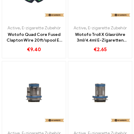
Active
,
E-zigarette Zubehör
Active
,
E-zigarette Zubehör
Wotofo Quad Core Fused
Wotofo Troll X Glasröhre
Clapton Wire 20ft/spool E-
3ml/4.4ml E-Zigaretten
Zigaretten Großhandel丨
Großhandel丨Custom
€
9.40
€
2.65
Custom
Active
,
E-zigarette Zubehör
Active
,
E-zigarette Zubehör