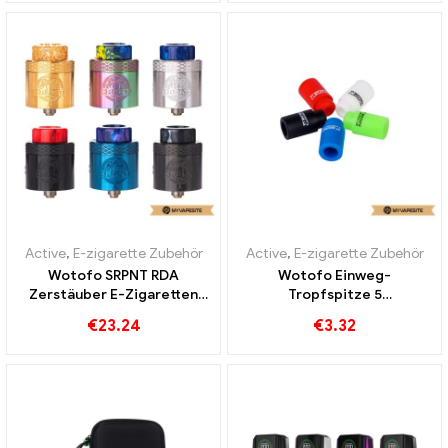
Active
,
E-zigarette Zubehör
Active
,
E-zigarette Zubehör
Wotofo SRPNT RDA
Wotofo Einweg-
Zerstäuber E-Zigaretten
Tropfspitze 5
Großhandel丨Custom
Stück/Packung E-
€
23.24
€
3.32
Zigaretten Großhandel丨
Custom