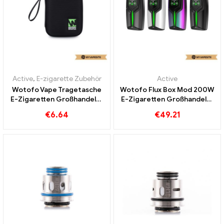
Active
,
E-zigarette Zubehör
Active
Wotofo Vape Tragetasche
Wotofo Flux Box Mod 200W
E-Zigaretten Großhandel丨
E-Zigaretten Großhandel丨
Custom
Custom
€
6.64
€
49.21