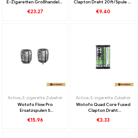
E-Zigaretten Großhandel丨
Clapton Draht 20ft/Spule E-
Custom
Zigaretten Großhandel丨
€
23.27
€
9.40
Custom
Active
,
E-zigarette Zubehör
Active
,
E-zigarette Zubehör
Wotofo Flow Pro
Wotofo Quad Core Fused
Ersatzspulen 5
Clapton Draht
Stück/Packung E-
10pcs/Packung E-
€
15.96
€
3.33
Zigaretten Großhandel丨
Zigaretten Großhandel丨
Custom
Custom