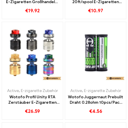
E-Zigaretten Großhandel丨
20ft/spool E-Zigaretten
Custom
Großhandel丨Custom
€
19.92
€
10.97
Active
,
E-zigarette Zubehör
Active
,
E-zigarette Zubehör
Wotofo Profil Unity RTA
Wotofo Juggernaut Prebuilt
Zerstäuber E-Zigaretten
Draht 0.28ohm 10pcs/Pack
Großhandel丨Custom
E-Zigaretten Großhandel丨
€
26.59
€
4.56
Custom