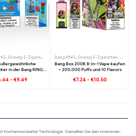
en Österreich
Zigaretten Luxemburg
ING
g-E-Zigaretten Luxemburg
,
Einweg-E-Zigaretten Litauen
,
Einweg-E-Zigaretten Polen
,
Einweg-E-Zigaretten Niederlande
,
Einweg-E-Zigaretten Niederlande
Bang KING
,
Einweg-E-Zigaretten Luxemburg
,
Einweg E-Zigaretten
,
Einweg-E-Zigaretten Portug
,
Einweg-E-Z
,
,
Einweg-
Einweg-
,
E
Außergewöhnliche
Bang Box 200K 8-in-1 Vape kaufen
er in der Bang KING
– 200.000 Puffs und 10 Flavors
00 Puffs E-Zigarette
6.64
-
€
9.49
€
7.24
-
€
10.50
 Raspberry Mixed und
Mouldy Fruit
it hochentwickelter Technologie. Genießen Sie den intensiven,