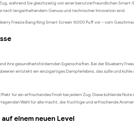
g, während Sie gleichzeitig von einer benutzerfreundlichen Smart-Sc
che nach langanhaltendem Genuss und technischer Innovation sind.
Blueberry Freeze Bang King Smart Screen 15000 Puff vor – vom Geschmac
asse
nd ihre gesundheitsfördernden Eigenschaften. Bei der Blueberry Free
beeren entsteht ein einzigartiges Dampferlebnis, das süße und kühle 
fekt für ein erfrischendes Finish bei jedem Zug. Diese kühlende Note
ragenden Wahl für alle macht, die fruchtige und erfrischende Aromen 
 auf einem neuen Level