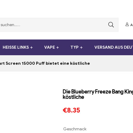
A
HEISSE LINKS
VAPE
TYP
VERSAND AUS DE
rt Screen 15000 Puff bietet eine köstliche
Die Blueberry Freeze Bang Kin
köstliche
€
8.35
Geschmack