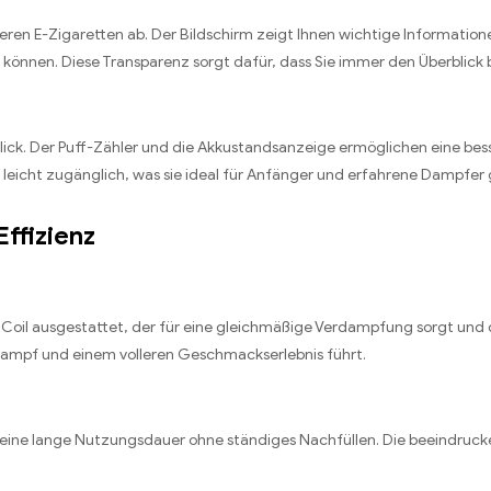
ren E-Zigaretten ab. Der Bildschirm zeigt Ihnen wichtige Informatio
n können. Diese Transparenz sorgt dafür, dass Sie immer den Überblic
ck. Der Puff-Zähler und die Akkustandsanzeige ermöglichen eine besser
d leicht zugänglich, was sie ideal für Anfänger und erfahrene Dampfe
Effizienz
h Coil ausgestattet, der für eine gleichmäßige Verdampfung sorgt und
Dampf und einem volleren Geschmackserlebnis führt.
ze eine lange Nutzungsdauer ohne ständiges Nachfüllen. Die beeindruc