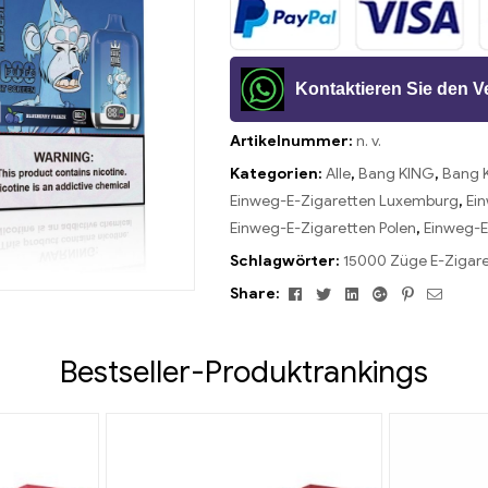
Kontaktieren Sie den 
Artikelnummer:
n. v.
Kategorien:
Alle
,
Bang KING
,
Bang K
Einweg-E-Zigaretten Luxemburg
,
Ei
Einweg-E-Zigaretten Polen
,
Einweg-E
Schlagwörter:
15000 Züge E-Zigar
Facebook
Twitter
Linkedin
Google+
Pinterest
Email
Share:
Bestseller-Produktrankings