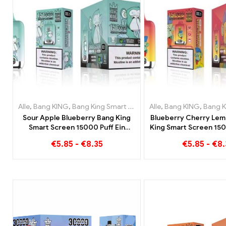
Alle
,
Bang KING
,
Bang King Smart Screen 15000 Puff
Alle
,
Bang KING
,
Einweg-E-Z
,
Bang King Sma
Sour Apple Blueberry Bang King
Blueberry Cherry Lem
Smart Screen 15000 Puff Ein
King Smart Screen 150
unvergleichliches Dampferlebnis
Überblick über ein i
€
5.85
-
€
8.35
€
5.85
-
€
8.
voller frischer Aromen
Einweg E-Zigar