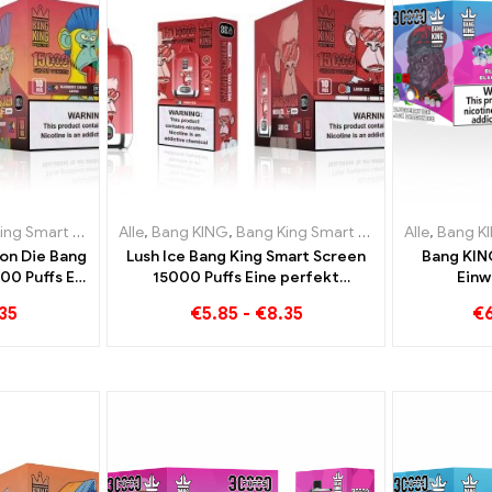
igaretten Litauen
rt Screen 15000 Puff
Alle
,
Einweg-E-Zigaretten Luxemburg
,
Bang KING
,
Einweg-E-Zigaretten Litauen
,
Bang King Smart Screen 15000 Puff
,
Einweg-E-Zigare
Alle
,
Einweg-E-
,
Bang K
on Die Bang
Lush Ice Bang King Smart Screen
Bang KIN
00 Puffs Ein
15000 Puffs Eine perfekt
Einw
nnovatives
ausgewogene Mischung aus
Hochwert
35
€
5.85
-
€
8.35
€
etten
Wassermelone und Minze
Geschmacks
Ice un