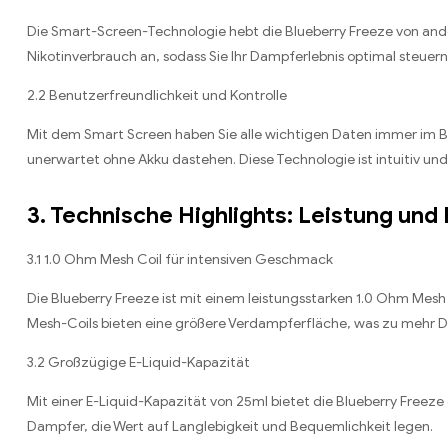
Die Smart-Screen-Technologie hebt die Blueberry Freeze von ande
Nikotinverbrauch an, sodass Sie Ihr Dampferlebnis optimal steuer
2.2 Benutzerfreundlichkeit und Kontrolle
Mit dem Smart Screen haben Sie alle wichtigen Daten immer im Bli
unerwartet ohne Akku dastehen. Diese Technologie ist intuitiv un
3. Technische Highlights: Leistung und 
3.1 1.0 Ohm Mesh Coil für intensiven Geschmack
Die Blueberry Freeze ist mit einem leistungsstarken 1.0 Ohm Mes
Mesh-Coils bieten eine größere Verdampferfläche, was zu mehr 
3.2 Großzügige E-Liquid-Kapazität
Mit einer E-Liquid-Kapazität von 25ml bietet die Blueberry Free
Dampfer, die Wert auf Langlebigkeit und Bequemlichkeit legen.