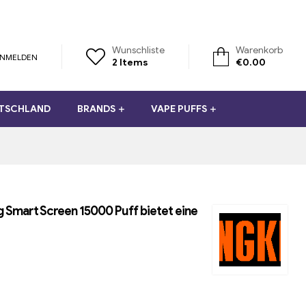
Wunschliste
Warenkorb
NMELDEN
2
Items
€
0.00
UTSCHLAND
BRANDS
VAPE PUFFS
g Smart Screen 15000 Puff bietet eine