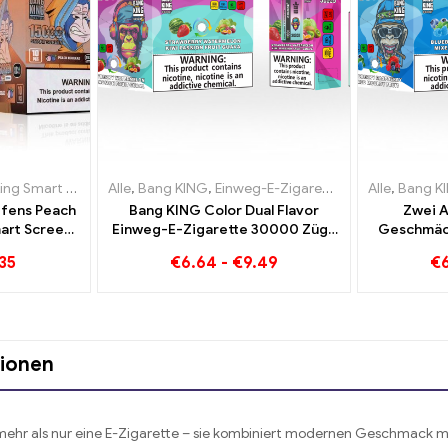
tten Luxemburg
rt Screen 15000 Puff
,
Einweg-E-Zigaretten Niederlande
Alle
,
Bang KING
,
Einweg-E-Zigaretten Litauen
,
Einweg-E-Zigaretten Litauen
,
Einweg-E-Zigarett
Alle
,
Einweg-E-
,
Bang K
,
Einwe
pfens Peach
Bang KING Color Dual Flavor
Zwei 
art Screen
Einweg-E-Zigarette 30000 Züge
Geschmäck
f
voller Geschmack mit Strawberry
Color 300
35
€
6.64
-
€
9.49
€
Watermelon und Kiwi Passion
Blueberry
Fruit Guava
tionen
 mehr als nur eine E-Zigarette – sie kombiniert modernen Geschmack m