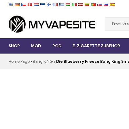
Myvapesite.de
SHOP
MOD
POD
E-ZIGARETTE ZUBEHÖR
E-
Zigaretten
Home Page
Bang KING
Die Blueberry Freeze Bang King Sma
günstig
online
auf
MYVAPESITE.DE
bestellen