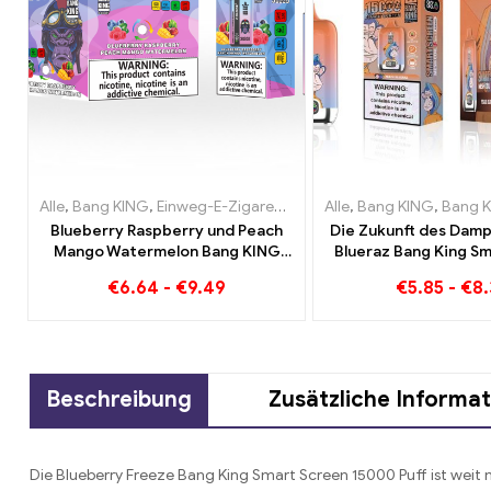
Alle
,
Bang KING
,
Einweg-E-Zigaretten Litauen
Alle
,
Bang KING
,
Einweg-E-Zigare
,
Bang King Sma
Blueberry Raspberry und Peach
Die Zukunft des Dam
Mango Watermelon Bang KING
Blueraz Bang King Sm
Farbe 30000 Puffs EINWEG E-
15000 Puf
€
6.64
-
€
9.49
€
5.85
-
€
8.
ZIGARETTEN Dual Flavor
Einweggerät Die perfekte
Kombination
Beschreibung
Zusätzliche Informa
Die Blueberry Freeze Bang King Smart Screen 15000 Puff ist weit