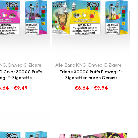
tten Niederlande
Zigaretten Luxemburg
ING
,
Einweg-E-Zigaretten Schweden
,
Einweg-E-Zigaretten Litauen
,
Einweg-E-Zigaretten Österreich
,
Einweg-E-Zigaretten Niederlande
Alle
,
,
Bang KING
,
Einweg-E-Zigaretten Slowakei
Einweg-E-Zigaretten Luxemburg
,
Einweg-E-Zigaretten Litauen
,
Einweg-E-Zigarett
,
Einweg-E-Z
,
Einwe
,
E
G Color 30000 Puffs
Erlebe 30000 Puffs Einweg-E-
eg-E-Zigarette
Zigaretten puren Genuss
iger Genuss mit den
Blueberry Ice trifft auf
6.64
-
€
9.49
€
6.64
-
€
9.94
richtungen Blueberry
Strawberry Banana im Bang KING
d Black Dragon Ice
Color