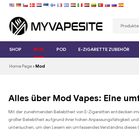
Myvapesite.de
SHOP
MOD
POD
E-ZIGARETTE ZUBEHÖR
E-
Zigaretten
Home Page
Mod
günstig
online
auf
MYVAPESITE.DE
bestellen
Alles über Mod Vapes: Eine um
Mit der zunehmenden Beliebtheit von E-Zigaretten entdecken imme
großer Beliebtheit aufgrund ihrer hohen Anpassungsfähigkeit und 
untersuchen, um den Lesern ein umfassendes Verständnis dieses Ge