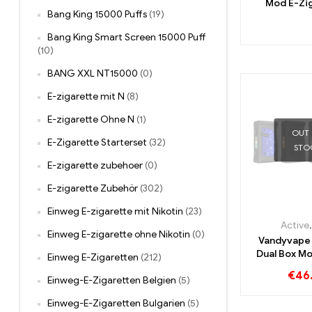
Mod E-Zi
Bang King 15000 Puffs
(19)
Großhande
Bang King Smart Screen 15000 Puff
(10)
BANG XXL NT15000
(0)
E-zigarette mit N
(8)
E-zigarette Ohne N
(1)
OUT
E-Zigarette Starterset
(32)
STO
E-zigarette zubehoer
(0)
E-zigarette Zubehör
(302)
Einweg E-zigarette mit Nikotin
(23)
Active
Einweg E-zigarette ohne Nikotin
(0)
Vandyvape
Dual Box M
Einweg E-Zigaretten
(212)
Zigaretten 
€
46
Cus
Einweg-E-Zigaretten Belgien
(5)
Einweg-E-Zigaretten Bulgarien
(5)