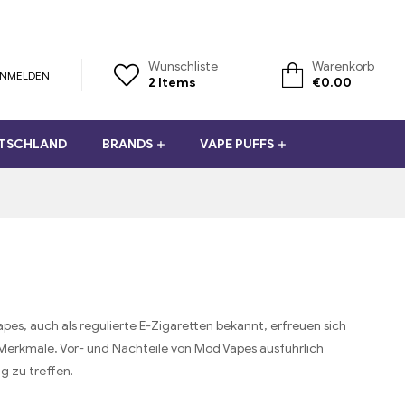
Wunschliste
Warenkorb
NMELDEN
2
Items
€
0.00
UTSCHLAND
BRANDS
VAPE PUFFS
s, auch als regulierte E-Zigaretten bekannt, erfreuen sich
 Merkmale, Vor- und Nachteile von Mod Vapes ausführlich
g zu treffen.