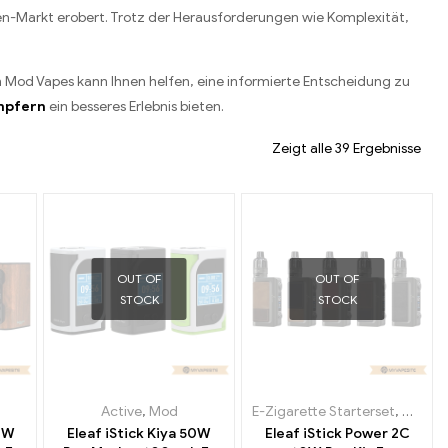
n-Markt erobert. Trotz der Herausforderungen wie Komplexität,
n Mod Vapes kann Ihnen helfen, eine informierte Entscheidung zu
pfern
ein besseres Erlebnis bieten.
Zeigt alle 39 Ergebnisse
OUT OF
OUT OF
STOCK
STOCK
Active
,
Mod
E-Zigarette Starterset
,
Mod
00W
Eleaf iStick Kiya 50W
Eleaf iStick Power 2C