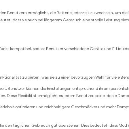
en Benutzern ermöglicht, die Batterie jederzeit zu wechseln, um die 
deutet, dass sie auch bei längerem Gebrauch eine stabile Leistung bie
Tanks kompatibel, sodass Benutzer verschiedene Geräte und E-Liquids
nktionalität zu bieten, was sie zu einer bevorzugten Wahl für viele Ben
igkeit. Benutzer können die Einstellungen entsprechend ihrem persönl
 Diese Flexibilität ermöglicht es jedem Benutzer, seine ideale Dam
lebnis optimieren und reichhaltigere Geschmäcker und mehr Dampf erze
die den täglichen Gebrauch gut überstehen. Dies bedeutet, dass Mod Va