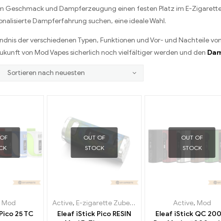
tem Geschmack und Dampferzeugung einen festen Platz im E-Zigarette
sonalisierte Dampferfahrung suchen, eine ideale Wahl.
ändnis der verschiedenen Typen, Funktionen und Vor- und Nachteile vo
Zukunft von Mod Vapes sicherlich noch vielfältiger werden und den
Dam
 OF
OUT OF
OUT OF
CK
STOCK
STOCK
,
Mod
Active
,
E-zigarette Zubehör
,
Mod
Active
,
Mod
 Pico 25 TC
Eleaf iStick Pico RESIN
Eleaf iStick QC 2