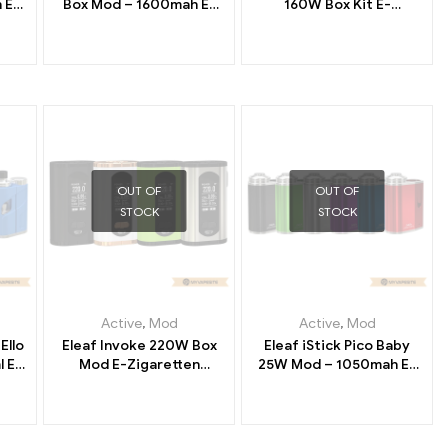
 E-
Box Mod – 1600mah E-
160W Box Kit E-
del丨
Zigaretten Großhandel丨
Zigaretten Großhandel丨
Custom
Custom
OUT OF
OUT OF
STOCK
STOCK
Active
,
Mod
Active
,
Mod
Ello
Eleaf Invoke 220W Box
Eleaf iStick Pico Baby
l E-
Mod E-Zigaretten
25W Mod – 1050mah E-
del丨
Großhandel丨Custom
Zigaretten Großhandel丨
Custom