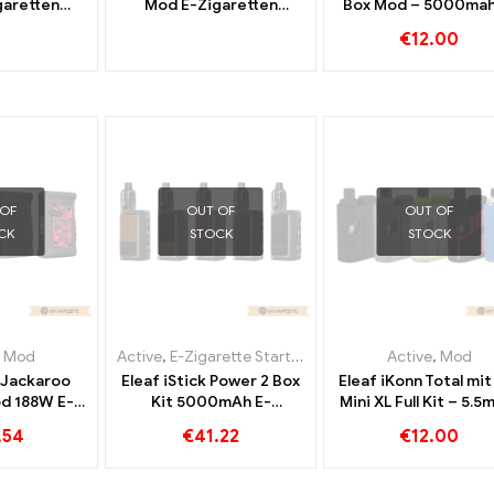
garetten
Mod E-Zigaretten
Box Mod – 5000mah
l丨Custom
Großhandel丨Custom
Zigaretten Großhan
€
12.00
Custom
 OF
OUT OF
OUT OF
CK
STOCK
STOCK
,
Mod
Active
,
E-Zigarette Starterset
,
Mod
Active
,
Mod
 Jackaroo
Eleaf iStick Power 2 Box
Eleaf iKonn Total mit 
od 188W E-
Kit 5000mAh E-
Mini XL Full Kit – 5.5m
Großhandel丨
Zigaretten Großhandel丨
Zigaretten Großhan
.54
€
41.22
€
12.00
tom
Custom
Custom