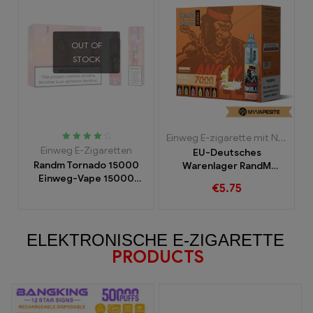
OUT OF
STOCK
Einweg E-zigarette mit Nikotin
,
E
Bewertet
Einweg E-Zigaretten
EU-Deutsches
mit
4.15
Randm Tornado 15000
Warenlager RandM
von 5
Einweg-Vape 15000
Tornado 7000 Einweg
€
5.75
Puffs
Vape 7000 Puffs
ELEKTRONISCHE E-ZIGARETTE
PRODUCTS