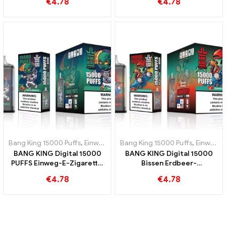
€
4.78
€
4.78
Zigarette
Watermelon
Bang King 15000 Puffs
,
Einweg-E-Zigaretten Schweden
Bang King 15000 Puffs
,
Einweg-E-Z
,
Einweg-E-Zigaretten Schweden
BANG KING Digital 15000
BANG KING Digital 15000
PUFFS Einweg-E-Zigarette,
Bissen Erdbeer-
genießen Sie 15000 Züge
Wassermelone 15000 Züge
€
4.78
€
4.78
Triple Berry Ice
für erfrischenden
Geschmack Einweg-E-
Zigarette