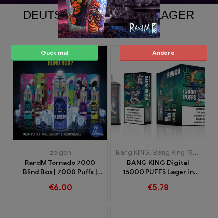
DEUTSCHLAND LOCAL-LAGER
PRODUCTS
Guck mal
Andere
zeigen
Bang KING
,
Bang King 15000 Puffs
RandM Tornado 7000
BANG KING Digital
Blind Box | 7000 Puffs |
15000 PUFFS Lager in
EU Schneller Versand
Bremen 15000 Züge
€
6.00
€
5.78
grenzenloser Genuss