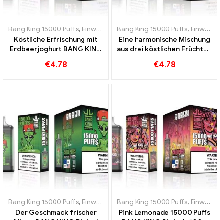
Bang King 15000 Puffs
,
Einweg-E-Zigaretten Schweden
Bang King 15000 Puffs
,
Einweg-E-Z
,
Einweg-E-Zigaretten Schweden
Köstliche Erfrischung mit
Eine harmonische Mischung
Erdbeerjoghurt BANG KING
aus drei köstlichen Früchten
Digital 15000 PUFFS
für ein intensives Erlebnis
€
4.78
€
4.78
BANG KING Digital 15000
PUFFS
Bang King 15000 Puffs
,
Einweg-E-Zigaretten Schweden
Bang King 15000 Puffs
,
Einweg-E-Z
,
Einweg-E-Zigaretten Schweden
Der Geschmack frischer
Pink Lemonade 15000 Puffs