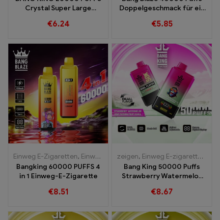
Crystal Super Large
Doppelgeschmack für ein
Capacity und Triple Mesh
außergewöhnlich
€
6.24
€
5.85
Coil
Einweg E-Zigaretten
,
Einweg-E-Zigaretten Polen
zeigen
,
Einweg E-zigarette mit Nikotin
,
Einweg-E-Zigare
Bangking 60000 PUFFS 4
Bang King 50000 Puffs
in 1 Einweg-E-Zigarette
Strawberry Watermelon
und Kiwi Passion Fruit
€
8.51
€
8.67
Guava Aromen