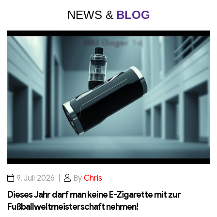
NEWS &
BLOG
9. Juli 2026
By
Chris
Dieses Jahr darf man keine E-Zigarette mit zur
W
Fußballweltmeisterschaft nehmen!
Z