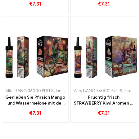
€
7.31
€
7.31
Coil für ultimativen
ultimatives Dampferlebnis
Frischekick
dank Mesh Coil
Alle
,
BANG 36000 PUFFS
,
Einweg E-Zigaretten
Alle
,
BANG 36000 PUFFS
,
Einweg-E-Zigarette
,
Einweg E-Zigaretten
Genießen Sie Pfirsich Mango
Fruchtig frisch
und Wassermelone mit der
STRAWBERRY Kiwi Aromen in
Bang 36000 Puffs Einweg-
jedem Zug der BANG 36000
€
7.31
€
7.31
E-Zigarette und Mesh Coil
Puffs Einweg-E-Zigarette
für langanhaltenden Genuss