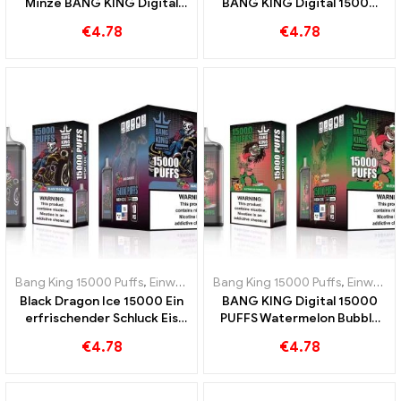
Minze BANG KING Digital
BANG KING Digital 15000
15000 PUFFS Cool Mint
PUFFS Erfrischendes
€
4.78
€
4.78
15000 Puffs
Erlebnis
Bang King 15000 Puffs
,
Einweg-E-Zigaretten Schweden
Bang King 15000 Puffs
,
Einweg-E-Z
,
Einweg-E-Zigaretten Schweden
Black Dragon Ice 15000 Ein
BANG KING Digital 15000
erfrischender Schluck Eis
PUFFS Watermelon Bubble
und Frische BANG KING
Gum 15000 Puffs werden
€
4.78
€
4.78
Digital 15000 PUFFS
Ihren Gaumen verzaubern