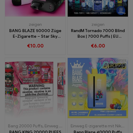
zeigen
zeigen
BANG BLAZE 50000 Züge
RandM Tornado 7000 Blind
E-Zigarette – Star Sky
Box | 7000 Puffs | EU
Edition | Jetzt Kaufen
Schneller Versand
€
10.00
€
6.00
Bang 20000 Puffs
,
Einweg E-Zigaretten
,
Einweg-E-Zigaretten Bel
Einweg E-zigarette mit Nikotin
,
E
BANG KING 20000 PUFFS
Bang Blaze 40000 Puffs