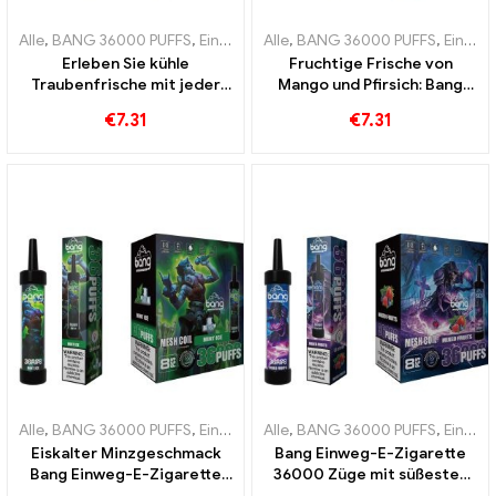
Alle
,
BANG 36000 PUFFS
,
Einweg-E-Zigaretten Litauen
Alle
,
BANG 36000 PUFFS
,
Einweg-E-Z
,
Einweg E-Zigaretten
Erleben Sie kühle
Fruchtige Frische von
Traubenfrische mit jeder
Mango und Pfirsich: Bang
Zug Bang 36000 Puffs
Einweg-E-Zigarette mit
€
7.31
€
7.31
Einweg-E-Zigarette mit
36000 Zügen für ein
Mesh Coil für ein intensives
tropisches Dampferlebnis
Grape-Ice-Erlebnis
Alle
,
BANG 36000 PUFFS
,
Einweg E-Zigaretten
Alle
,
BANG 36000 PUFFS
,
Einweg-E-Zigarette
,
Einweg E-Zigaretten
Eiskalter Minzgeschmack
Bang Einweg-E-Zigarette
Bang Einweg-E-Zigarette
36000 Züge mit süßesten
mit 36000 Puffs und Mesh
Mixed Fruits für ein