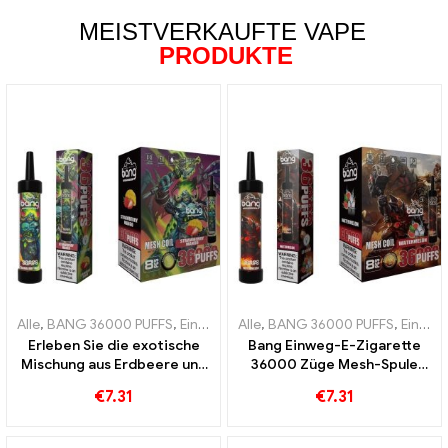
MEISTVERKAUFTE VAPE
PRODUKTE
Alle
,
BANG 36000 PUFFS
,
Einweg E-Zigaretten
Alle
,
BANG 36000 PUFFS
,
Einweg-E-Zigarette
,
Einweg E-Zigaretten
Erleben Sie die exotische
Bang Einweg-E-Zigarette
Mischung aus Erdbeere und
36000 Züge Mesh-Spule
Mango Bang 36000 Puffs
sorgt für ein erfrischendes
€
7.31
€
7.31
Einweg-E-Zigarette mit
Wassermelonen Erlebnis
Mesh Coil für intensiven
Fruchtgenuss