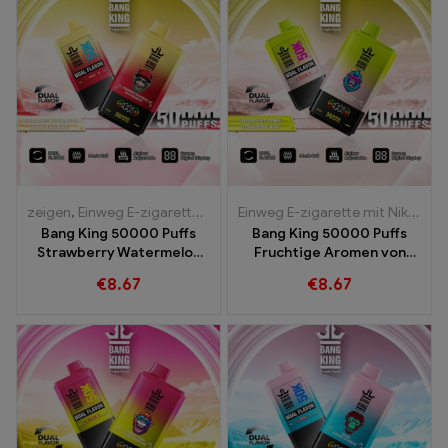
zeigen
,
Einweg E-zigarette mit Nikotin
,
Einweg E-Zigaretten
Einweg E-zigarette mit Nikotin
,
Einw
,
E
Bang King 50000 Puffs
Bang King 50000 Puffs
Strawberry Watermelon
Fruchtige Aromen von
und Black Dragon Ice
Strawberry Mango
€
8.67
€
8.67
Aromen
Strawberry Kiwi für ein
intensives Dampferlebnis