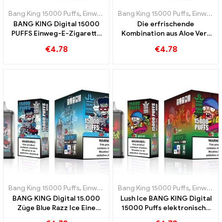
Bang King 15000 Puffs
,
Einweg-E-Zigaretten Schweden
Bang King 15000 Puffs
,
Einweg-E-Z
,
Einweg-E-Zigaretten Schweden
BANG KING Digital 15000
Die erfrischende
PUFFS Einweg-E-Zigarette
Kombination aus Aloe Vera
Eine köstliche Mischung aus
und Traube BANG KING
€
4.78
€
4.78
roten und grünen Äpfeln
Digital 15000 PUFFS
Einweg-E-Zigarette
Bang King 15000 Puffs
,
Einweg-E-Zigaretten Schweden
Bang King 15000 Puffs
,
Einweg-E-Z
,
Einweg-E-Zigaretten Schweden
BANG KING Digital 15.000
Lush Ice BANG KING Digital
Züge Blue Razz Ice Eine
15000 Puffs elektronische
innovative Einweg-E-
Einwegzigarette 15000 Puff