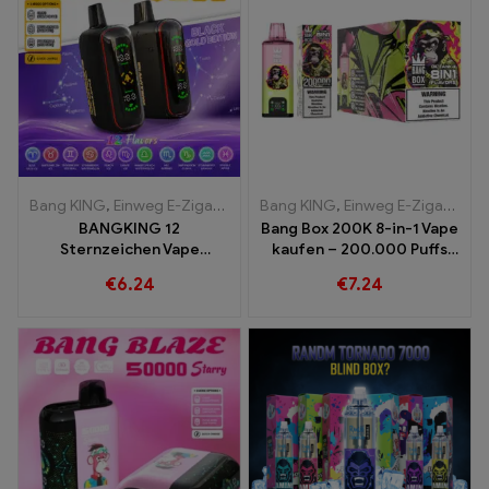
Bang KING
,
Einweg E-Zigaretten
,
Bang KING
Einweg-E-Zigaretten Belgien
,
Einweg E-Zigaretten
,
E
BANGKING 12
Bang Box 200K 8-in-1 Vape
Sternzeichen Vape
kaufen – 200.000 Puffs
Großhandel | 50.000 Puffs
und 10 Flavors
€
6.24
€
7.24