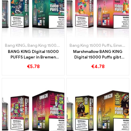
Bang KING
,
Bang King 15000 Puffs
,
Bang King 15000 Puffs
Einweg E-zigarette mit Nikotin
,
Einweg-E-Zigaretten Schweden
,
BANG KING Digital 15000
Marshmallow BANG KING
PUFFS Lager in Bremen
Digital 15000 Puffs gibt
15000 Züge grenzenloser
Ihnen 15000 Bissen süße
€
5.78
€
4.78
Genuss
Marshmallows