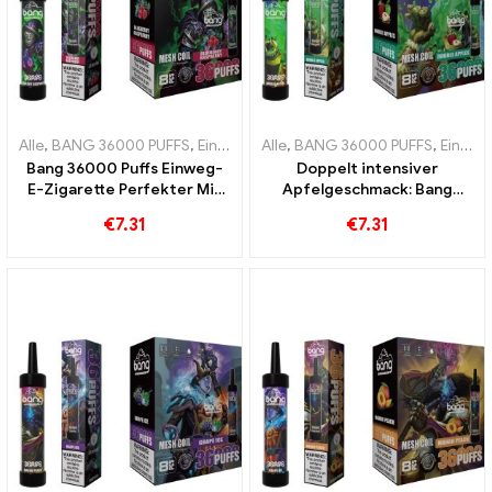
Alle
,
BANG 36000 PUFFS
,
Einweg E-Zigaretten
Alle
,
BANG 36000 PUFFS
,
Einweg-E-Zigarette
,
Einweg E-Zigaretten
Bang 36000 Puffs Einweg-
Doppelt intensiver
E-Zigarette Perfekter Mix
Apfelgeschmack: Bang
aus Blueberry und
36000 Puffs Einweg-E-
€
7.31
€
7.31
Raspberry mit Mesh Coil für
Zigarette mit Double Apples
fruchtige 36000 Züge
für maximalen Genuss