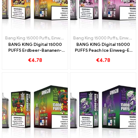
Bang King 15000 Puffs
,
Einweg-E-Zigaretten Schweden
Bang King 15000 Puffs
,
Einweg-E-Z
,
Einweg-E-Zigaretten Schweden
BANG KING Digital 15000
BANG KING Digital 15000
PUFFS Erdbeer-Bananen-
PUFFS Peach Ice Einweg-E-
Süße und tropischer
Zigarette
€
4.78
€
4.78
Geschmack