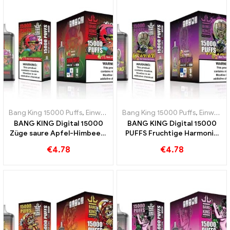
Bang King 15000 Puffs
,
Einweg-E-Zigaretten Schweden
Bang King 15000 Puffs
,
Einweg-E-Z
,
Einweg-E-Zigaretten Schweden
BANG KING Digital 15000
BANG KING Digital 15000
Züge saure Apfel-Himbeer-
PUFFS Fruchtige Harmonie
Einweg-E-Zigarette 15000
aus Kiwi Passionsfrucht und
€
4.78
€
4.78
Züge
Guave