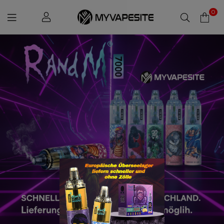
0
Myvapesite.de