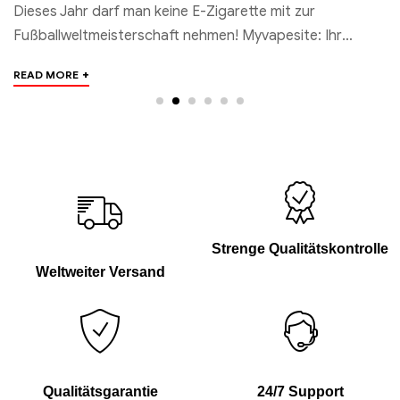
Dieses Jahr darf man keine E-Zigarette mit zur
M
Fußballweltmeisterschaft nehmen! Myvapesite: Ihr
se
bester E-Zigaretten-Shop Der Nahe Osten steht seit
da
+
READ MORE
R
kurzem im…
Strenge Qualitätskontrolle
Weltweiter Versand
Qualitätsgarantie
24/7 Support