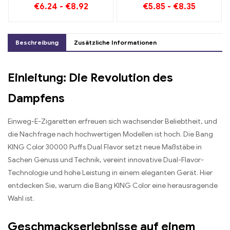
€
6.24
-
€
8.92
€
5.85
-
€
8.35
und Dual Mesh
Mischung aus
Wassermelone und Minze
Beschreibung
Zusätzliche Informationen
Einleitung: Die Revolution des
Dampfens
Einweg-E-Zigaretten erfreuen sich wachsender Beliebtheit, und
die Nachfrage nach hochwertigen Modellen ist hoch. Die Bang
KING Color 30000 Puffs Dual Flavor setzt neue Maßstäbe in
Sachen Genuss und Technik, vereint innovative Dual-Flavor-
Technologie und hohe Leistung in einem eleganten Gerät. Hier
entdecken Sie, warum die Bang KING Color eine herausragende
Wahl ist.
Geschmackserlebnisse auf einem