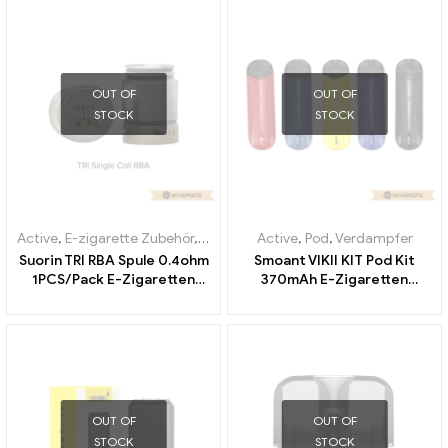
OUT OF
OUT OF
STOCK
STOCK
Active
,
E-zigarette Zubehör
,
Verdampfer
Active
,
Pod
,
Verdampfer
Suorin TRI RBA Spule 0.4ohm
Smoant VIKII KIT Pod Kit
1PCS/Pack E-Zigaretten
370mAh E-Zigaretten
Großhandel丨Custom
Großhandel丨Custom
OUT OF
OUT OF
STOCK
STOCK