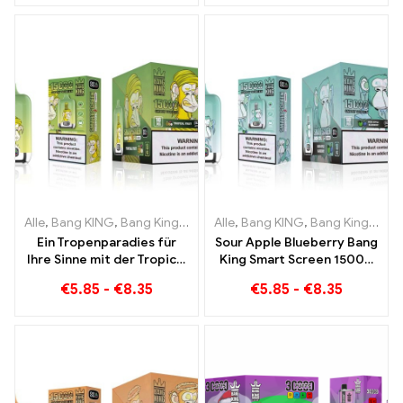
Raspberry Mixed und
Mouldy Fruit
Alle
,
Bang KING
,
Bang King Smart Screen 15000 Puff
Alle
,
Bang KING
,
Bang King Smart Screen 15000 Puff
,
Einweg-E-Zi
Ein Tropenparadies für
Sour Apple Blueberry Bang
Ihre Sinne mit der Tropical
King Smart Screen 15000
Fruit Bang King Smart
Puff Ein unvergleichliches
€
5.85
-
€
8.35
€
5.85
-
€
8.35
Screen 15000 Puff
Dampferlebnis voller
frischer Aromen