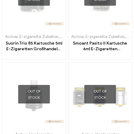
Active
,
E-zigarette Zubehör
,
Verdampfer
Active
,
E-zigarette Zubehör
,
Ver
Suorin Trio 85 Kartusche 5ml
Smoant Pasito II Kartusche
E-Zigaretten Großhandel丨
6ml E-Zigaretten
Custom
Großhandel丨Custom
OUT OF
OUT OF
STOCK
STOCK