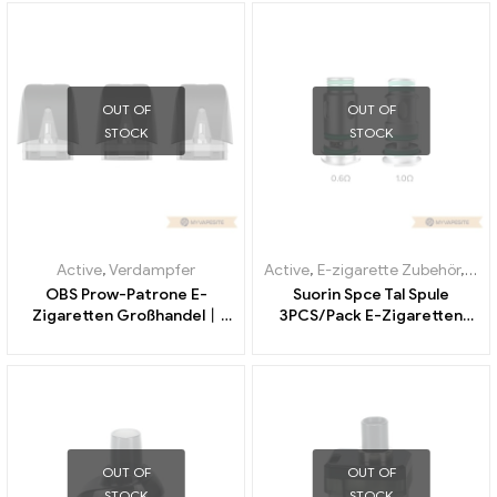
OUT OF
OUT OF
STOCK
STOCK
Active
,
Verdampfer
Active
,
E-zigarette Zubehör
,
Ver
OBS Prow-Patrone E-
Suorin Spce Tal Spule
Zigaretten Großhandel丨
3PCS/Pack E-Zigaretten
Custom
Großhandel丨Custom
OUT OF
OUT OF
STOCK
STOCK