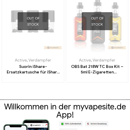
OUT OF
OUT OF
STOCK
STOCK
Active
,
Verdampfer
Active
,
Verdampfer
Suorin iShare-
OBS Bat 218W TC Box Kit –
Ersatzkartusche für iShare
5ml E-Zigaretten
E-Zigaretten Großhandel丨
Großhandel丨Custom
Custom
Willkommen in der myvapesite.de
App!