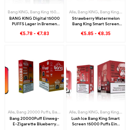
Bang KING
,
Bang King 15000 Puffs
Alle
,
Einweg E-zigarette mit Nikoti
,
Bang KING
,
Bang King Smart Screen 15000 Puff
BANG KING Digital 15000
Strawberry Watermelon
PUFFS Lager in Bremen
Bang King Smart Screen
15000 Züge grenzenloser
15000 Puff Genießen Sie
€
5.78
-
€
7.83
€
5.85
-
€
8.35
Genuss
den entspannenden
Genuss von Früchten
Alle
,
Bang 20000 Puffs
,
Bang KING
Alle
,
Einweg E-Zigaretten
,
Bang KING
,
Bang King Smart Screen 15000 Puff
,
Einweg-
Bang 20000Puff Einweg-
Lush Ice Bang King Smart
E-Zigarette Blueberry
Screen 15000 Puffs Eine
Watermelon Geschmack
perfekt ausgewogene