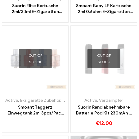
Suorin Elite Kartusche
Smoant Baby LF Kartusche
2ml/3.1ml E-Zigaretten
2ml 0.6ohm E-Zigaretten
Großhandel丨Custom
Großhandel丨Custom
OUT OF
OUT OF
STOCK
STOCK
Active
,
E-zigarette Zubehör
,
Verdampfer
Active
,
Verdampfer
Smoant Taggerz
Suorin Rand abnehmbare
Einwegtank 2ml 3pcs/Pack
Batterie Pod Kit 230mAh &
E-Zigaretten Großhandel丨
1.5ml E-Zigaretten
€
12.00
Custom
Großhandel丨Custom