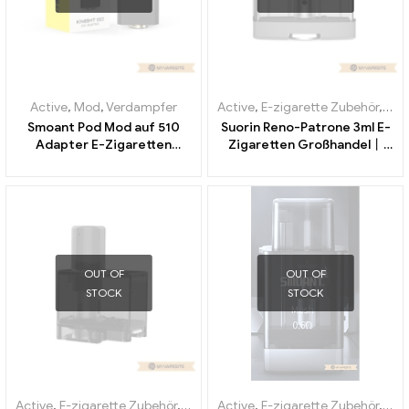
Active
,
Mod
,
Verdampfer
Active
,
E-zigarette Zubehör
,
Ver
Smoant Pod Mod auf 510
Suorin Reno-Patrone 3ml E-
Adapter E-Zigaretten
Zigaretten Großhandel丨
Großhandel丨Custom
Custom
OUT OF
OUT OF
STOCK
STOCK
Active
,
E-zigarette Zubehör
,
Verdampfer
Active
,
E-zigarette Zubehör
,
Ver