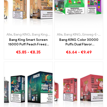
Alle
,
Bang KING
,
Bang King Smart Screen 15000 Puff
Alle
,
Bang KING
,
Einweg-E-Zigaretten Litauen
,
Einweg-E-Zi
Bang King Smart Screen
Bang KING Color 30000
15000 Puff Peach Freeze
Puffs Dual Flavor
Einweg E-Zigaretten
Doppelter Genuss mit
€
5.85
-
€
8.35
€
6.64
-
€
9.49
Strawberry Kiwi und Sour
Apple Raspberry