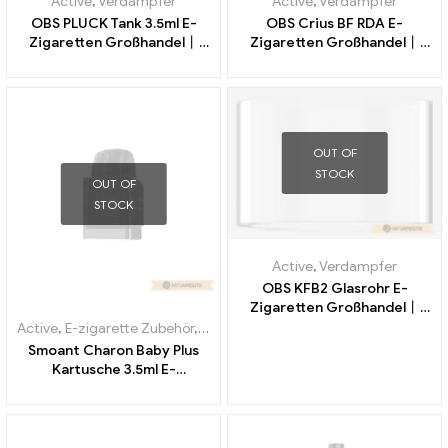
Active
,
Verdampfer
Active
,
Verdampfer
OBS PLUCK Tank 3.5ml E-
OBS Crius BF RDA E-
Zigaretten Großhandel丨
Zigaretten Großhandel丨
Custom
Custom
OUT OF
STOCK
OUT OF
STOCK
Active
,
Verdampfer
OBS KFB2 Glasrohr E-
Zigaretten Großhandel丨
Custom
Active
,
E-zigarette Zubehör
,
Verdampfer
Smoant Charon Baby Plus
Kartusche 3.5ml E-
Zigaretten Großhandel丨
Custom