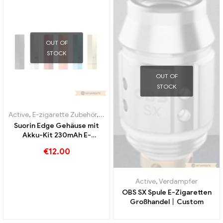
OUT OF
STOCK
OUT OF
STOCK
Active
,
E-zigarette Zubehör
,
Verdampfer
Suorin Edge Gehäuse mit
Akku-Kit 230mAh E-
Zigaretten Großhandel丨
€
12.00
Custom
Active
,
Verdampfer
OBS SX Spule E-Zigaretten
Großhandel丨Custom