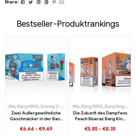
Facebook
Twitter
Linkedin
Google+
Pinterest
Email
Share:
Bestseller-Produktrankings
Alle
,
Bang KING
,
Einweg-E-Zigaretten Litauen
Alle
,
Bang KING
,
Einweg-E-Zigaret
,
Bang King Smart Screen 15000 Puff
Zwei Außergewöhnliche
Die Zukunft des Dampfens
Geschmäcker in der Bang
Peach Blueraz Bang King
KING Color 30000 Puffs E-
Smart Screen 15000 Puff
€
6.64
-
€
9.49
€
5.85
-
€
8.35
Zigarette Blueberry