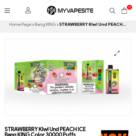
0
Myvapesite.de
Home Page
Bang KING
STRAWBERRY KIwI Und PEACH ICE Bang KING Color 30000 Puffs Einweg-E-Zigarette – Dual Flavor für ein einzigartiges Dampferlebnis
STRAWBERRY KIwI Und PEACH ICE
Bang KING Color 30000 Puffs