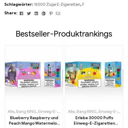
Schlagwörter:
15000 Züge E-Zigaretten
,
F
Facebook
Twitter
Linkedin
Google+
Pinterest
Email
Share:
Bestseller-Produktrankings
Alle
,
Bang KING
,
Einweg-E-Zigaretten Litauen
Alle
,
Bang KING
,
Einweg-E-Zigaret
,
Einweg-E-Zigaretten Litauen
Blueberry Raspberry und
Erlebe 30000 Puffs
Peach Mango Watermelon
Einweg-E-Zigaretten