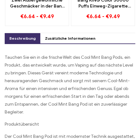
Zwei Außergewöhnliche
Bang KING Color 30000
Geschmäcker in der Bang
Puffs Einweg-Zigarette
KING Color 30000 Puffs E-
mit zwei
€
6.64
-
€
9.49
€
6.64
-
€
9.49
Zigarette Blueberry
Geschmacksrichtungen
Raspberry Mixed und
Red Bull Energy
Mouldy Fruit
Watermelon Bubble Gum
Sweet
Beschreibung
Zusätzliche Informationen
Tauchen Sie ein in die frische Welt des Cool Mint Bang Pods, ein
Produkt, das entwickelt wurde, um Vaping auf das nächste Level
zu bringen. Dieses Gerät vereint moderne Technologie und
herausragenden Geschmack und sorgt mit seinem Cool-Mint-
Aroma für einen intensiven und erfrischenden Genuss. Egal ob
morgens für einen erfrischenden Start in den Tag oder abends
zum Entspannen, der Cool Mint Bang Pod ist ein zuverlässiger
Begleiter.
Produktübersicht
Der Cool Mint Bang Pod ist mit modernster Technik ausgestattet,