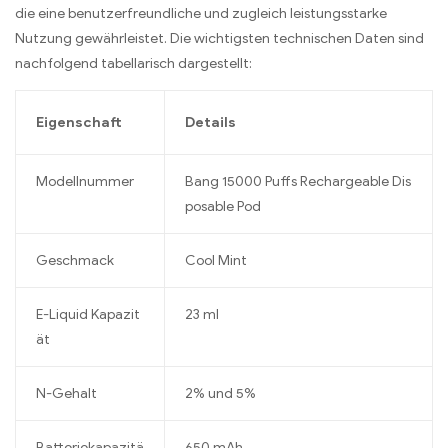
die eine benutzerfreundliche und zugleich leistungsstarke
Nutzung gewährleistet. Die wichtigsten technischen Daten sind
nachfolgend tabellarisch dargestellt:
Eigenschaft
Details
Modellnummer
Bang 15000 Puffs Rechargeable Dis
posable Pod
Geschmack
Cool Mint
E-Liquid Kapazit
23 ml
ät
N-Gehalt
2% und 5%
Batteriekapazitä
650 mAh