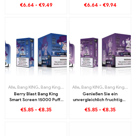
Bang KING Farbe 30000
puren Genuss Blueberry
€
6.64
-
€
9.49
€
6.64
-
€
9.94
Puffs EINWEG E-
Ice trifft auf Strawberry
ZIGARETTEN Dual Flavor
Banana im Bang KING
Einweggerät Die perfekte
Color
Kombination
Alle
,
Bang KING
,
Bang King Smart Screen 15000 Puff
Alle
,
Bang KING
,
Bang King Smart Screen 15000 Puff
,
Einweg-E-Zi
Berry Blast Bang King
Genießen Sie ein
Smart Screen 15000 Puffs
unvergleichlich fruchtiges
Einweg E-Zigarette der
Raucherlebnis mit Grape
€
5.85
-
€
8.35
€
5.85
-
€
8.35
neuen Generation
Jelly Bang King Smart
Screen 15000 Puff