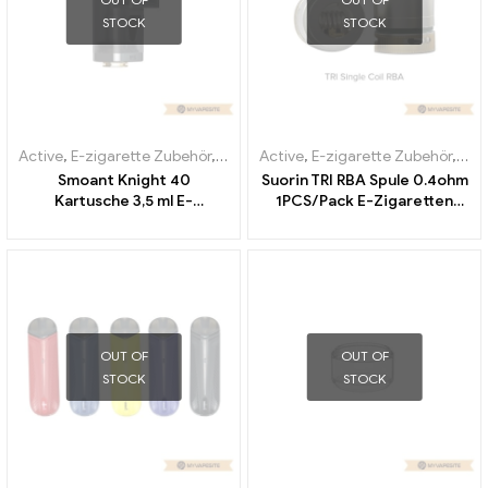
STOCK
STOCK
Active
,
E-zigarette Zubehör
,
Verdampfer
Active
,
E-zigarette Zubehör
,
Ver
Smoant Knight 40
Suorin TRI RBA Spule 0.4ohm
Kartusche 3,5 ml E-
1PCS/Pack E-Zigaretten
Zigaretten Großhandel丨
Großhandel丨Custom
Custom
OUT OF
OUT OF
STOCK
STOCK