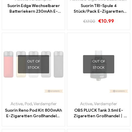
Suorin Edge Wechselbarer
Suorin TRI-Spule 4
Batteriekern 230mAh E-
Stück/Pack E-Zigaretten
Zigaretten Großhandel丨
Großhandel丨Custom
€
10.99
€
17.00
Custom
OUT OF
OUT OF
STOCK
STOCK
Active
,
Pod
,
Verdampfer
Active
,
Verdampfer
Suorin Reno Pod Kit 800mAh
OBS PLUCK Tank 3.5ml E-
E-Zigaretten Großhandel丨
Zigaretten Großhandel丨
Custom
Custom