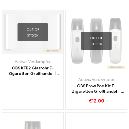
OUT OF
STOCK
OUT OF
STOCK
Active
,
Verdampfer
OBS KFB2 Glasrohr E-
Zigaretten Großhandel丨
Custom
Active
,
Verdampfer
OBS Prow Pod Kit E-
Zigaretten Großhandel丨
Custom
€
12.00