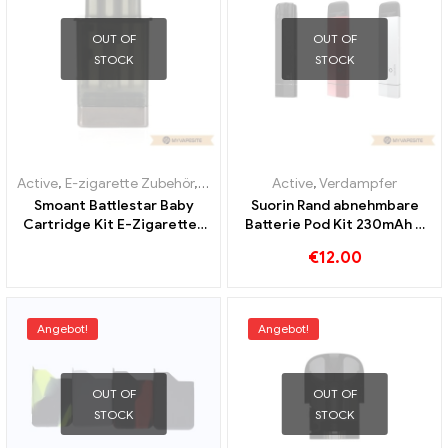
OUT OF
OUT OF
STOCK
STOCK
Active
,
E-zigarette Zubehör
,
Verdampfer
Active
,
Verdampfer
Smoant Battlestar Baby
Suorin Rand abnehmbare
Cartridge Kit E-Zigaretten
Batterie Pod Kit 230mAh &
Großhandel丨Custom
1.5ml E-Zigaretten
€
12.00
Großhandel丨Custom
Angebot!
Angebot!
OUT OF
OUT OF
STOCK
STOCK