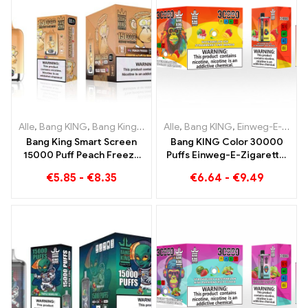
Alle
,
Bang KING
,
Bang King Smart Screen 15000 Puff
Alle
,
Bang KING
,
Einweg-E-Zigaretten Litauen
,
Einweg-E-Zi
Bang King Smart Screen
Bang KING Color 30000
15000 Puff Peach Freeze
Puffs Einweg-E-Zigarette.
Einweg E-Zigaretten
Die perfekte Kombination
€
5.85
-
€
8.35
€
6.64
-
€
9.49
aus kühlem
Wassermeloneneis und
tropischer Erdbeer-
Mango