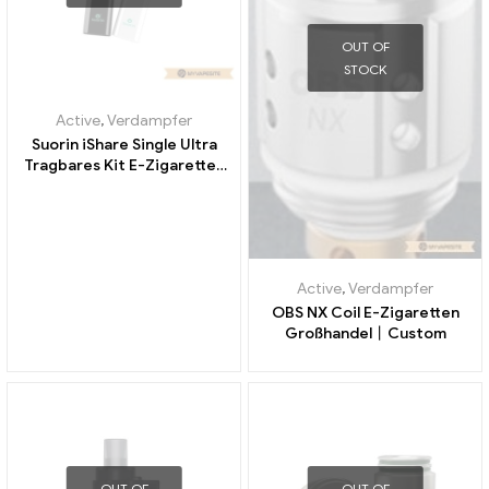
OUT OF
STOCK
Active
,
Verdampfer
Suorin iShare Single Ultra
Tragbares Kit E-Zigaretten
Großhandel丨Custom
Active
,
Verdampfer
OBS NX Coil E-Zigaretten
Großhandel丨Custom
OUT OF
OUT OF