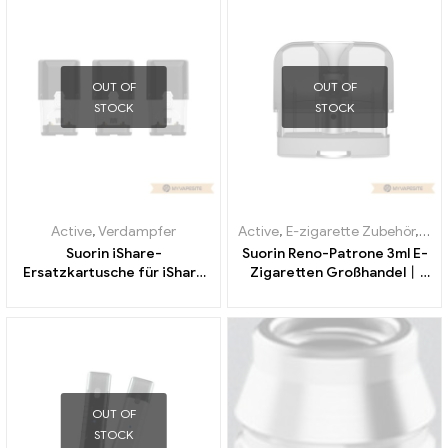
OUT OF
OUT OF
STOCK
STOCK
Active
,
Verdampfer
Active
,
E-zigarette Zubehör
,
Ver
Suorin iShare-
Suorin Reno-Patrone 3ml E-
Ersatzkartusche für iShare
Zigaretten Großhandel丨
E-Zigaretten Großhandel丨
Custom
Custom
OUT OF
STOCK