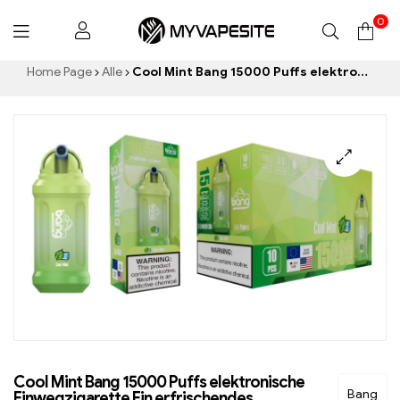
0
Myvapesite.de
Home Page
Alle
Cool Mint Bang 15000 Puffs elektronische Einwegzigarette Ein erfrischendes Geschmackserlebnis
Cool Mint Bang 15000 Puffs elektronische
Bang
Einwegzigarette Ein erfrischendes