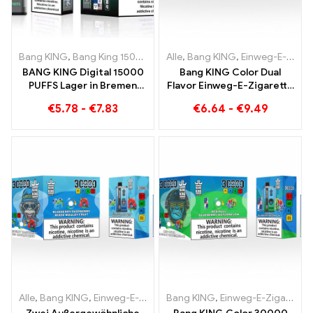
Bang KING
,
Bang King 15000 Puffs
Alle
,
Einweg E-zigarette mit Nikoti
,
Bang KING
,
Einweg-E-Zigaretten Litauen
BANG KING Digital 15000
Bang KING Color Dual
PUFFS Lager in Bremen
Flavor Einweg-E-Zigarette
15000 Züge grenzenloser
30000 Züge voller
€
5.78
-
€
7.83
€
6.64
-
€
9.49
Genuss
Geschmack mit
Strawberry Watermelon
und Kiwi Passion Fruit
Guava
Alle
,
Bang KING
,
Einweg-E-Zigaretten Litauen
Bang KING
,
Einweg-E-Zigaretten Litauen
,
Einweg-E-Zigaret