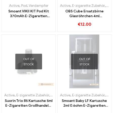
Active
,
Pod
,
Verdampfer
Active
,
E-zigarette Zubehör
,
Ver
Smoant VIKII KIT Pod Kit
OBS Cube Ersatzbirne
370mAh E-Zigaretten
Glasröhrchen 4ml
Großhandel丨Custom
10Stk./Pack E-Zigaretten
€
12.00
Großhandel丨Custom
OUT OF
OUT OF
STOCK
STOCK
Active
,
E-zigarette Zubehör
,
Verdampfer
Active
,
E-zigarette Zubehör
,
Ver
Suorin Trio 85 Kartusche 5ml
Smoant Baby LF Kartusche
E-Zigaretten Großhandel丨
2ml 0.6ohm E-Zigaretten
Custom
Großhandel丨Custom