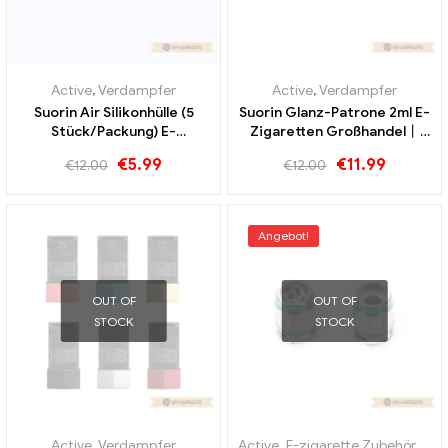
Active
,
Verdampfer
Active
,
Verdampfer
Suorin Air Silikonhülle (5
Suorin Glanz-Patrone 2ml E-
Stück/Packung) E-
Zigaretten Großhandel丨
Zigaretten Großhandel丨
Custom
€
5.99
€
11.99
€
12.00
€
12.00
Custom
Angebot!
OUT OF
OUT OF
STOCK
STOCK
Active
,
Verdampfer
Active
,
E-zigarette Zubehör
,
Ver