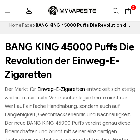
0
Myvapesite.de
Home Page
BANG KING 45000 Puffs Die Revolution der Einweg-E-Zigaretten
BANG KING 45000 Puffs Die
Revolution der Einweg-E-
Zigaretten
Der Markt für
Einweg-E-Zigaretten
entwickelt sich stetig
weiter. Immer mehr Verbraucher legen heute nicht nur
Wert auf einfache Handhabung, sondern auch auf
Langlebigkeit, Geschmackserlebnis und Nachhaltigkeit.
Der neue BANG KING 45000 Puffs vereint genau diese
Eigenschaften und bringt mit seiner einzigartigen
Technologie und hohen Zugkapazität frischen Wind in