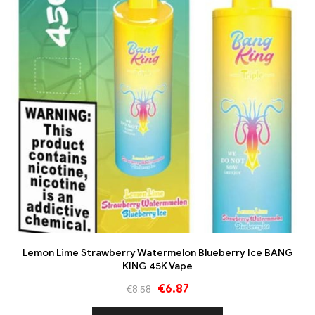
Lemon Lime Strawberry Watermelon Blueberry Ice BANG
KING 45K Vape
€
6.87
€
8.58