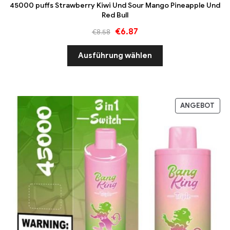
45000 puffs Strawberry Kiwi Und Sour Mango Pineapple Und
Red Bull
€
6.87
€
8.58
Ausführung wählen
ANGEBOT