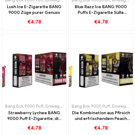
Bang Box 9000 Puff
,
Einweg-E-Zigaretten Schweden
Bang Box 9000 Puff
,
Einweg-E-Zig
,
Einweg-E-Zigaretten Schweden
Lush Ice E-Zigarette BANG
Blue Razz Ice BANG 9000
9000 Züge purer Genuss
Puffs E-Zigarette Süße
Blaubeeren und
€
4.78
€
4.78
erfrischende Kühle
Bang Box 9000 Puff
,
Einweg-E-Zigaretten Schweden
Bang Box 9000 Puff
,
Einweg-E-Zig
,
Einweg-E-Zigaretten Schweden
Strawberry Lychee BANG
Die Kombination aus Pfirsich
9000 Puff E-Zigarette, die
und erfrischendem Peach
perfekte Kombination aus
Ice BANG 9000 Puffs
€
4.78
€
4.78
tropischer Frische von
Einweg E-Zigaretten