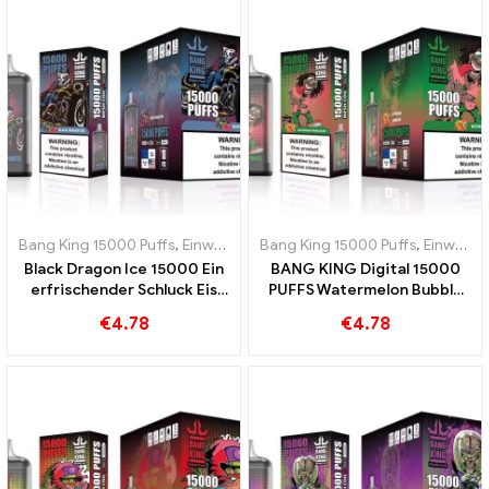
Bang King 15000 Puffs
,
Einweg-E-Zigaretten Schweden
Bang King 15000 Puffs
,
Einweg-E-Z
,
Einweg-E-Zigaretten Schweden
Black Dragon Ice 15000 Ein
BANG KING Digital 15000
erfrischender Schluck Eis
PUFFS Watermelon Bubble
und Frische BANG KING
Gum 15000 Puffs werden
€
4.78
€
4.78
Digital 15000 PUFFS
Ihren Gaumen verzaubern