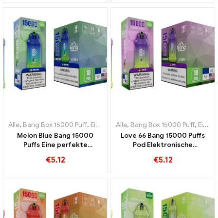
Fruchtliebhaber
Melone mit der Frische der
Minze
Alle
,
Bang Box 15000 Puff
,
Einweg-E-Zigaretten Schweden
Alle
,
Bang Box 15000 Puff
,
Einweg-
,
Einweg-E-Zigaretten Schweden
Melon Blue Bang 15000
Love 66 Bang 15000 Puffs
Puffs Eine perfekte
Pod Elektronische
Mischung aus Melone und
Einwegzigarette Die
€
5.12
€
5.12
Blaubeere
perfekte Kombination aus
frischen Aromen