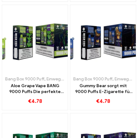
Erdbeere und Litschi
Bang Box 9000 Puff
,
Einweg-E-Zigaretten Schweden
Bang Box 9000 Puff
,
Einweg-E-Zig
,
Einweg-E-Zigaretten Schweden
Aloe Grape Vape BANG
Gummy Bear sorgt mit
9000 Puffs Die perfekte
9000 Puffs E-Zigarette für
Kombination aus Aloe Vera
ein süßes verspieltes Vape
€
4.78
€
4.78
und Trauben
Erlebnis voller fruchtiger
Gummibärchen Aromen die
Sie lieben werden