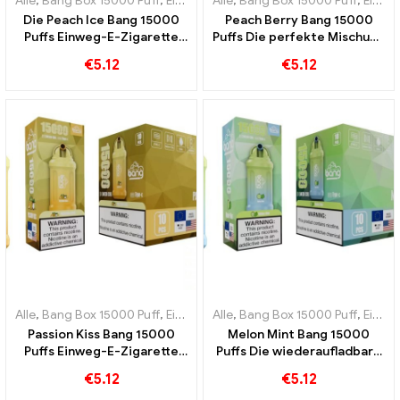
Alle
,
Bang Box 15000 Puff
,
Einweg-E-Zigaretten Schweden
Alle
,
Bang Box 15000 Puff
,
Einweg-
,
Einweg-E-Zigaretten Schweden
Die Peach Ice Bang 15000
Peach Berry Bang 15000
Puffs Einweg-E-Zigarette
Puffs Die perfekte Mischung
kombiniert die Süße von
aus Pfirsichen und Beeren
€
5.12
€
5.12
Pfirsich mit der
erfrischenden Kühle
Alle
,
Bang Box 15000 Puff
,
Einweg-E-Zigaretten Schweden
Alle
,
Bang Box 15000 Puff
,
Einweg-
,
Einweg-E-Zigaretten Schweden
Passion Kiss Bang 15000
Melon Mint Bang 15000
Puffs Einweg-E-Zigarette
Puffs Die wiederaufladbare
Ein wahrer Genuss für
Einweg-E-Zigarette
€
5.12
€
5.12
fruchtige und süße
kombiniert die Süße der