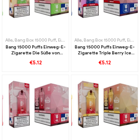
Alle
,
Bang Box 15000 Puff
,
Einweg-E-Zigaretten Schweden
Alle
,
Bang Box 15000 Puff
,
Einweg-
,
Einweg-E-Zigaretten Schweden
Bang 15000 Puffs Einweg-E-
Bang 15000 Puffs Einweg-E-
Zigarette Die Süße von
Zigarette Triple Berry Ice
Wassermelone und
Berry verbindet sich mit
€
5.12
€
5.12
Kaugummi ist ein Fest für
einem kühlenden
die Sinne
Geschmack