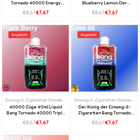
Tornado 40000 Energy
Blueberry Lemon Der
Drink Energetischer
Geschmack von Blaubeere
€
8.67
€
7.67
€
8.67
€
7.67
Geschmack
und Zitrone
Angebot!
Angebot!
Einweg-E-Zigaretten Slowakei
,
Einweg-E-Zigaretten Slowenien
,
Einweg-E-Zigaretten Slowakei
Ein
,
E
40000 Züge 40ml Liquid
Der König der Einweg-E-
Bang Tornado 40000 Triple
Zigaretten Bang Tornado
Berry für intensiven Beeren
40000 Love 66
€
8.67
€
7.67
€
8.67
€
7.67
Genuss