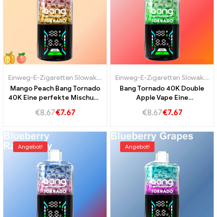
Einweg-E-Zigaretten Slowakei
,
Einweg-E-Zigaretten Slowenien
,
Einweg-E-Zigaretten Slowakei
Ein
,
E
Mango Peach Bang Tornado
Bang Tornado 40K Double
40K Eine perfekte Mischung
Apple Vape Eine
aus süßer Mango und
Geschmacksexplosion für
€
8.67
€
7.67
€
8.67
€
7.67
saftigem Pfirsich
echte Vaping-Fans
Angebot!
Angebot!