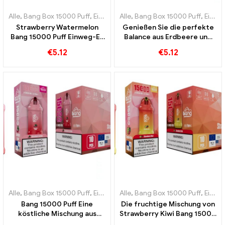
Alle
,
Bang Box 15000 Puff
,
Einweg-E-Zigaretten Schweden
Alle
,
Bang Box 15000 Puff
,
Einweg-
,
Einweg-E-Zigaretten Schweden
Strawberry Watermelon
Genießen Sie die perfekte
Bang 15000 Puff Einweg-E-
Balance aus Erdbeere und
Zigarette Eine erfrischende
Mango in der Bang 15000
€
5.12
€
5.12
Kombination aus Erdbeere
Puff Einweg-E-Zigarette
und saftiger Wassermelone
Alle
,
Bang Box 15000 Puff
,
Einweg-E-Zigaretten Schweden
Alle
,
Bang Box 15000 Puff
,
Einweg-
,
Einweg-E-Zigaretten Schweden
Bang 15000 Puff Eine
Die fruchtige Mischung von
köstliche Mischung aus
Strawberry Kiwi Bang 15000
reifen Erdbeeren und
Puffs fängt den Geschmack