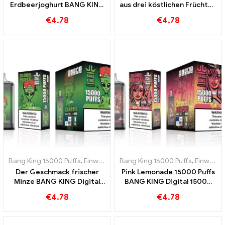
Erdbeerjoghurt BANG KING
aus drei köstlichen Früchten
Digital 15000 PUFFS
für ein intensives Erlebnis
€
4.78
€
4.78
BANG KING Digital 15000
PUFFS
Bang King 15000 Puffs
,
Einweg-E-Zigaretten Schweden
Bang King 15000 Puffs
,
Einweg-E-Z
,
Einweg-E-Zigaretten Schweden
Der Geschmack frischer
Pink Lemonade 15000 Puffs
Minze BANG KING Digital
BANG KING Digital 15000
15000 PUFFS Cool Mint
PUFFS Erfrischendes
€
4.78
€
4.78
15000 Puffs
Erlebnis