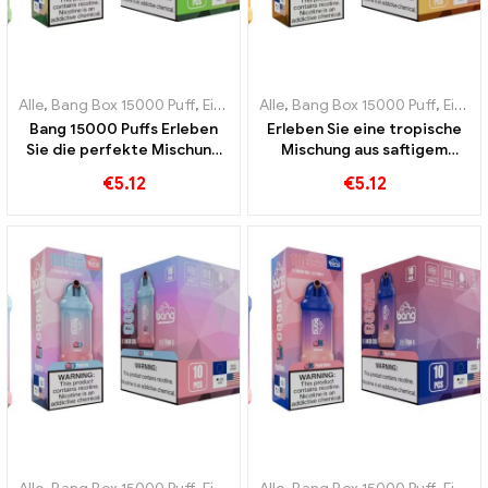
Alle
,
Bang Box 15000 Puff
,
Einweg-E-Zigaretten Schweden
Alle
,
Bang Box 15000 Puff
,
Einweg-
,
Einweg-E-Zigaretten Schweden
Bang 15000 Puffs Erleben
Erleben Sie eine tropische
Sie die perfekte Mischung
Mischung aus saftigem
aus frischer Ananas und
Pfirsich und süßer Mango
€
5.12
€
5.12
cremiger Kokosnuss
mit der Einweg-E-Zigarette
Bang 15000 Puffs