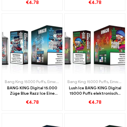
€
4.78
€
4.78
roten und grünen Äpfeln
Digital 15000 PUFFS
Einweg-E-Zigarette
Bang King 15000 Puffs
,
Einweg-E-Zigaretten Schweden
Bang King 15000 Puffs
,
Einweg-E-Z
,
Einweg-E-Zigaretten Schweden
BANG KING Digital 15.000
Lush Ice BANG KING Digital
Züge Blue Razz Ice Eine
15000 Puffs elektronische
innovative Einweg-E-
Einwegzigarette 15000 Puff
€
4.78
€
4.78
Zigarette
Watermelon