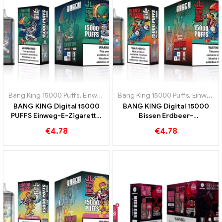
Bang King 15000 Puffs
,
Einweg-E-Zigaretten Schweden
Bang King 15000 Puffs
,
Einweg-E-Z
,
Einweg-E-Zigaretten Schweden
BANG KING Digital 15000
BANG KING Digital 15000
PUFFS Einweg-E-Zigarette,
Bissen Erdbeer-
genießen Sie 15000 Züge
Wassermelone 15000 Züge
€
4.78
€
4.78
Triple Berry Ice
für erfrischenden
Geschmack Einweg-E-
Zigarette