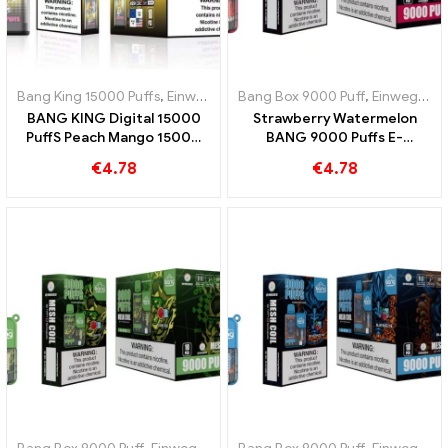
Bang King 15000 Puffs
,
Einweg-E-Zigaretten Schweden
Bang Box 9000 Puff
,
,
Einweg-E-Zigaretten Schweden
Einweg-E-Z
BANG KING Digital 15000
Strawberry Watermelon
PuffS Peach Mango 15000
BANG 9000 Puffs E-
Puff Einweg-E-Zigaretten
Zigarette Ein fruchtiger
€
4.78
€
4.78
für tropischen Spaß
Genuss