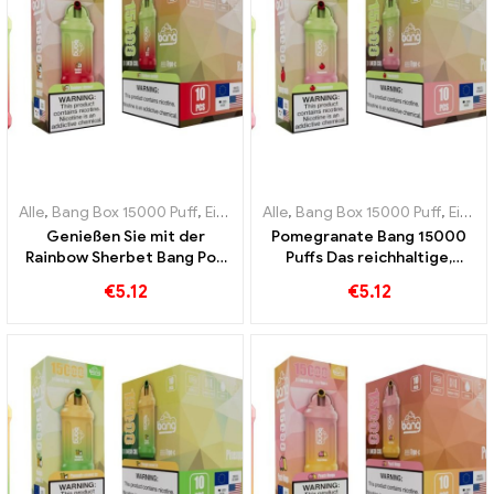
Alle
,
Bang Box 15000 Puff
,
Einweg-E-Zigaretten Schweden
Alle
,
Bang Box 15000 Puff
,
Einweg-
,
Einweg-E-Zigaretten Schweden
Genießen Sie mit der
Pomegranate Bang 15000
Rainbow Sherbet Bang Pod
Puffs Das reichhaltige,
15000 Hauche gefüllt mit
fruchtige Aroma von
€
5.12
€
5.12
einer Vielzahl fruchtiger
Granatapfel zum Genießen
Aromen
für Dampfer