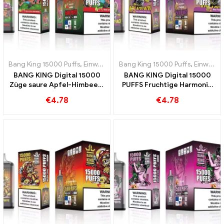
Bang King 15000 Puffs
,
Einweg-E-Zigaretten Schweden
Bang King 15000 Puffs
,
Einweg-E-Z
,
Einweg-E-Zigaretten Schweden
BANG KING Digital 15000
BANG KING Digital 15000
Züge saure Apfel-Himbeer-
PUFFS Fruchtige Harmonie
Einweg-E-Zigarette 15000
aus Kiwi Passionsfrucht und
€
4.78
€
4.78
Züge
Guave