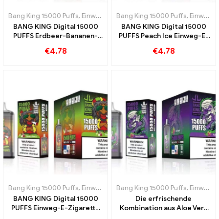
Bang King 15000 Puffs
,
Einweg-E-Zigaretten Schweden
Bang King 15000 Puffs
,
Einweg-E-Z
,
Einweg-E-Zigaretten Schweden
BANG KING Digital 15000
BANG KING Digital 15000
PUFFS Erdbeer-Bananen-
PUFFS Peach Ice Einweg-E-
Süße und tropischer
Zigarette
€
4.78
€
4.78
Geschmack
Bang King 15000 Puffs
,
Einweg-E-Zigaretten Schweden
Bang King 15000 Puffs
,
Einweg-E-Z
,
Einweg-E-Zigaretten Schweden
BANG KING Digital 15000
Die erfrischende
PUFFS Einweg-E-Zigarette
Kombination aus Aloe Vera
Eine köstliche Mischung aus
und Traube BANG KING