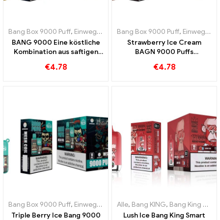
Bang Box 9000 Puff
,
Einweg-E-Zigaretten Schweden
Bang Box 9000 Puff
,
Einweg-E-Zig
,
Einweg-E-Zigaretten Schweden
BANG 9000 Eine köstliche
Strawberry Ice Cream
Kombination aus saftigen
BAGN 9000 Puffs
Pfirsichen und exotischer
kombiniert den fruchtigen
€
4.78
€
4.78
Mango Pfirsich-Mango
Geschmack von Erdbeere
mit Eiscreme
Bang Box 9000 Puff
,
Einweg-E-Zigaretten Schweden
Alle
,
Bang KING
,
Bang King Smart Screen 15000 Puff
,
Einweg-E-Zig
Triple Berry Ice Bang 9000
Lush Ice Bang King Smart