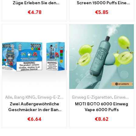
Züge Erleben Sie den
Screen 15000 Puffs Eine
erfrischenden Geschmack
perfekt ausgewogene
€
4.78
€
5.85
von drei Früchten
Mischung aus Wassermelone
und Minze
Alle
,
Bang KING
,
Einweg-E-Zigaretten Litauen
Einweg E-Zigaretten
,
Einweg-E-Zigarette
,
Einweg-E-Zigaretten Portugal
Zwei Außergewöhnliche
MOTI BOTO 6000 Einweg
Geschmäcker in der Bang
Vape 6000 Puffs
KING Color 30000 Puffs E-
€
6.64
€
8.62
Zigarette Blueberry
Raspberry Mixed und
Mouldy Fruit