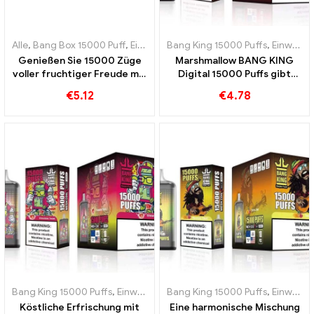
Alle
,
Bang Box 15000 Puff
,
Einweg-E-Zigaretten Schweden
Bang King 15000 Puffs
,
Einweg-E-Zigaretten Schweden
,
Einweg-
Genießen Sie 15000 Züge
Marshmallow BANG KING
voller fruchtiger Freude mit
Digital 15000 Puffs gibt
dem Blue Razz Ice Bang Pod
Ihnen 15000 Bissen süße
€
5.12
€
4.78
perfekt für Dampfer die
Marshmallows
kühle Aromen lieben
Bang King 15000 Puffs
,
Einweg-E-Zigaretten Schweden
Bang King 15000 Puffs
,
Einweg-E-Z
,
Einweg-E-Zigaretten Schweden
Köstliche Erfrischung mit
Eine harmonische Mischung