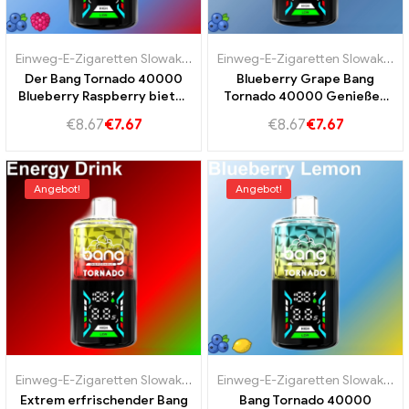
Einweg-E-Zigaretten Slowakei
,
Einweg-E-Zigaretten Slowenien
,
Einweg-E-Zigaretten Slowakei
Ein
,
E
Der Bang Tornado 40000
Blueberry Grape Bang
Blueberry Raspberry bietet
Tornado 40000 Genießen
40K Vape
Sie den wunderbaren
€
8.67
€
7.67
€
8.67
€
7.67
Geschmack von Blaubeeren
und Trauben
Angebot!
Angebot!
Einweg-E-Zigaretten Slowakei
,
Einweg-E-Zigaretten Slowenien
,
Einweg-E-Zigaretten Slowakei
Ein
,
E
Extrem erfrischender Bang
Bang Tornado 40000