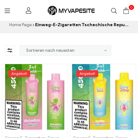
0
Myvapesite.de
Home Page
Einweg-E-Zigaretten Tschechische Republik
Angebot!
Angebot!