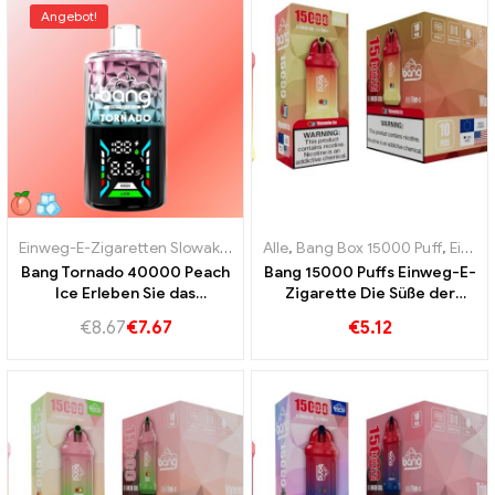
Angebot!
Einweg-E-Zigaretten Slowakei
,
Einweg-E-Zigaretten Slowenien
Alle
,
Bang Box 15000 Puff
,
Einweg-E-Zigaretten Schweden
,
Ein
Bang Tornado 40000 Peach
Bang 15000 Puffs Einweg-E-
Ice Erleben Sie das
Zigarette Die Süße der
ultimative Dampferlebnis
Wassermelone vermischt
€
8.67
€
7.67
€
5.12
sich mit dem erfrischenden
Geschmack