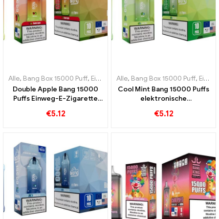
Alle
,
Bang Box 15000 Puff
,
Einweg-E-Zigaretten Schweden
Alle
,
Bang Box 15000 Puff
,
Einweg-
,
Einweg-E-Zigaretten Schweden
Double Apple Bang 15000
Cool Mint Bang 15000 Puffs
Puffs Einweg-E-Zigarette
elektronische
um die Süße von Äpfeln zu
Einwegzigarette Ein
€
5.12
€
5.12
erleben
erfrischendes
Geschmackserlebnis