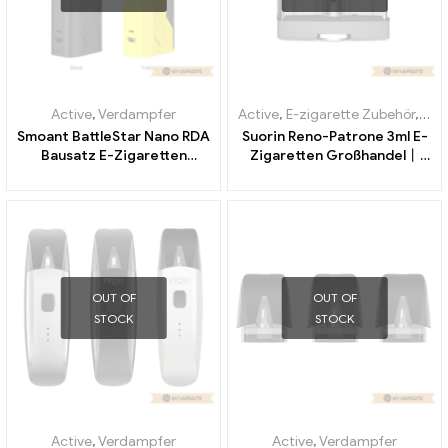
Active
,
Verdampfer
Active
,
E-zigarette Zubehör
,
Ver
Smoant BattleStar Nano RDA
Suorin Reno-Patrone 3ml E-
Bausatz E-Zigaretten
Zigaretten Großhandel丨
Großhandel丨Custom
Custom
OUT OF
OUT OF
STOCK
STOCK
Active
,
Verdampfer
Active
,
Verdampfer