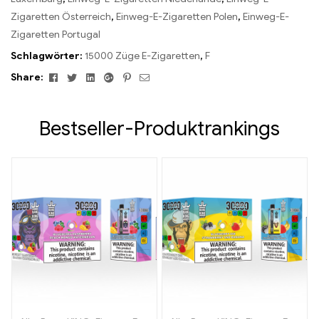
Zigaretten Österreich
,
Einweg-E-Zigaretten Polen
,
Einweg-E-
Zigaretten Portugal
Schlagwörter:
15000 Züge E-Zigaretten
,
F
Facebook
Twitter
Linkedin
Google+
Pinterest
Email
Share:
Bestseller-Produktrankings