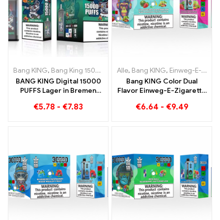
Bang KING
,
Bang King 15000 Puffs
Alle
,
Einweg E-zigarette mit Nikoti
,
Bang KING
,
Einweg-E-Zigaretten Litauen
BANG KING Digital 15000
Bang KING Color Dual
PUFFS Lager in Bremen
Flavor Einweg-E-Zigarette
15000 Züge grenzenloser
30000 Züge voller
€
5.78
-
€
7.83
€
6.64
-
€
9.49
Genuss
Geschmack mit
Strawberry Watermelon
und Kiwi Passion Fruit
Guava