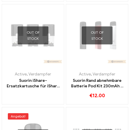
OUT OF
OUT OF
STOCK
STOCK
Active
,
Verdampfer
Active
,
Verdampfer
Suorin iShare-
Suorin Rand abnehmbare
Ersatzkartusche für iShare
Batterie Pod Kit 230mAh &
E-Zigaretten Großhandel丨
1.5ml E-Zigaretten
€
12.00
Custom
Großhandel丨Custom
Angebot!