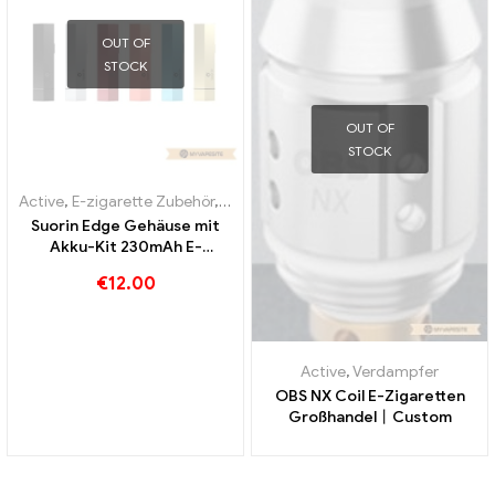
OUT OF
STOCK
OUT OF
STOCK
Active
,
E-zigarette Zubehör
,
Verdampfer
Suorin Edge Gehäuse mit
Akku-Kit 230mAh E-
Zigaretten Großhandel丨
€
12.00
Custom
Active
,
Verdampfer
OBS NX Coil E-Zigaretten
Großhandel丨Custom