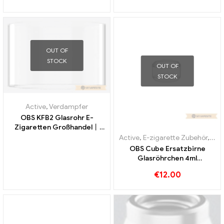
Großhandel丨Custom
Custom
OUT OF
STOCK
OUT OF
STOCK
Active
,
Verdampfer
OBS KFB2 Glasrohr E-
Zigaretten Großhandel丨
Custom
Active
,
E-zigarette Zubehör
,
Ver
OBS Cube Ersatzbirne
Glasröhrchen 4ml
10Stk./Pack E-Zigaretten
€
12.00
Großhandel丨Custom