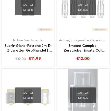
OUT OF
OUT OF
STOCK
STOCK
Active
,
Verdampfer
Active
,
E-zigarette Zubehör
,
Ver
Suorin Glanz-Patrone 2ml E-
Smoant Campbel
Zigaretten Großhandel丨
Zerstäuber Ersatz Coil
Custom
0.2ohm 5pcs/Pack E-
€
11.99
€
12.00
€
12.00
Zigaretten Großhandel丨
Custom
OUT OF
OUT OF
STOCK
STOCK