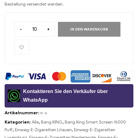
Bestellung versendet werden.
-
+
IN DEN WARENKORB
Kontaktieren Sie den Verkäufer über
WhatsApp
Artikelnummer:
n. v.
Kategorien:
Alle
,
Bang KING
,
Bang King Smart Screen 15000
Puff
,
Einweg-E-Zigaretten Litauen
,
Einweg-E-Zigaretten
Luxemburg
,
Einweg-E-Zigaretten Niederlande
,
Einweg-E-