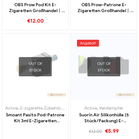
OBS Prow Pod Kit E-
OBS Prow-Patrone E-
Zigaretten Großhandel丨
Zigaretten Großhandel丨
Custom
Custom
€
12.00
Angebot!
OUT OF
OUT OF
STOCK
STOCK
Active
,
E-zigarette Zubehör
,
Verdampfer
Active
,
Verdampfer
Smoant Pasito Pod-Patrone
Suorin Air Silikonhülle (5
Kit 3ml E-Zigaretten
Stück/Packung) E-
Großhandel丨Custom
Zigaretten Großhandel丨
€
5.99
€
12.00
Custom