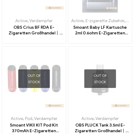
Active
,
Verdampfer
Active
,
E-zigarette Zubehör
,
Ver
OBS Crius BF RDA E-
Smoant Baby LF Kartusche
Zigaretten Großhandel丨
2ml 0.6ohm E-Zigaretten
Custom
Großhandel丨Custom
OUT OF
OUT OF
STOCK
STOCK
Active
,
Pod
,
Verdampfer
Active
,
Verdampfer
Smoant VIKII KIT Pod Kit
OBS PLUCK Tank 3.5ml E-
370mAh E-Zigaretten
Zigaretten Großhandel丨