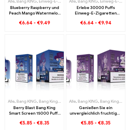
Alle
,
Bang KING
,
Einweg-E-Zigaretten Litauen
Alle
,
Bang KING
,
Einweg-E-Zigaret
,
Einweg-E-Zigaretten Litauen
Blueberry Raspberry und
Erlebe 30000 Puffs
Peach Mango Watermelon
Einweg-E-Zigaretten
Bang KING Farbe 30000
puren Genuss Blueberry
€
6.64
-
€
9.49
€
6.64
-
€
9.94
Puffs EINWEG E-
Ice trifft auf Strawberry
ZIGARETTEN Dual Flavor
Banana im Bang KING
Einweggerät Die perfekte
Color
Kombination
Alle
,
Bang KING
,
Bang King Smart Screen 15000 Puff
Alle
,
Bang KING
,
Bang King Smart Screen 15000 Puff
,
Einweg-E-Zi
Berry Blast Bang King
Genießen Sie ein
Smart Screen 15000 Puffs
unvergleichlich fruchtiges
Einweg E-Zigarette der
Raucherlebnis mit Grape
€
5.85
-
€
8.35
€
5.85
-
€
8.35
neuen Generation
Jelly Bang King Smart
Screen 15000 Puff