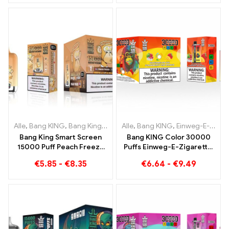
Alle
,
Bang KING
,
Bang King Smart Screen 15000 Puff
Alle
,
Bang KING
,
Einweg-E-Zigaretten Litauen
,
Einweg-E-Zi
Bang King Smart Screen
Bang KING Color 30000
15000 Puff Peach Freeze
Puffs Einweg-E-Zigarette.
Einweg E-Zigaretten
Die perfekte Kombination
€
5.85
-
€
8.35
€
6.64
-
€
9.49
aus kühlem
Wassermeloneneis und
tropischer Erdbeer-
Mango