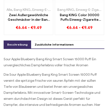
Alle
,
Bang KING
,
Einweg-E-Zigaretten Litauen
Bang KING
,
Einweg-E-Zigaretten Litauen
,
Einweg-E-Zigaret
Zwei Außergewöhnliche
Bang KING Color 30000
Geschmäcker in der Bang
Puffs Einweg-Zigarette
KING Color 30000 Puffs E-
mit zwei
€
6.64
-
€
9.49
€
6.64
-
€
9.49
Zigarette Blueberry
Geschmacksrichtungen
Raspberry Mixed und
Red Bull Energy
Mouldy Fruit
Watermelon Bubble Gum
Sweet
Beschreibung
Zusätzliche Informationen
Sour Apple Blueberry Bang King Smart Screen 15000 Puff Ein
unvergleichliches Dampferlebnis voller frischer Aromen
Die Sour Apple Blueberry Bang King Smart Screen 15000 Puff
vereint die spritzige Frische von sauren Äpfeln mit der süßen
Tiefe von Blaubeeren und bietet Ihnen ein unvergessliches
Dampferlebnis. Mit innovativer Smart-Screen-Technologie und
einem durchdachten Design ist dieses Gerät perfekt für
Dampfer, die intensive und befriedigende Aromen suchen. Hier