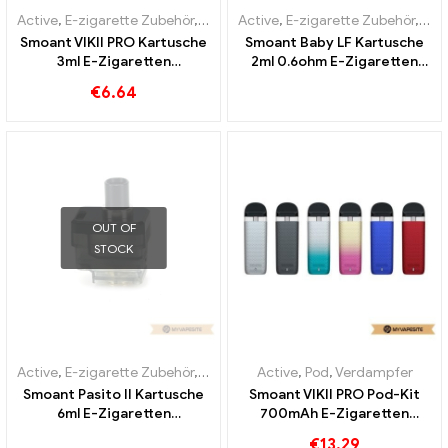
Active
,
E-zigarette Zubehör
,
Verdampfer
Active
,
E-zigarette Zubehör
,
Ver
Smoant VIKII PRO Kartusche
Smoant Baby LF Kartusche
3ml E-Zigaretten
2ml 0.6ohm E-Zigaretten
Großhandel丨Custom
Großhandel丨Custom
€
6.64
OUT OF
STOCK
Active
,
E-zigarette Zubehör
,
Verdampfer
Active
,
Pod
,
Verdampfer
Smoant Pasito II Kartusche
Smoant VIKII PRO Pod-Kit
6ml E-Zigaretten
700mAh E-Zigaretten
Großhandel丨Custom
Großhandel丨Custom
€
13.29