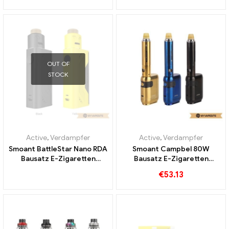
Custom
OUT OF
STOCK
Active
,
Verdampfer
Active
,
Verdampfer
Smoant BattleStar Nano RDA
Smoant Campbel 80W
Bausatz E-Zigaretten
Bausatz E-Zigaretten
Großhandel丨Custom
Großhandel丨Custom
€
53.13