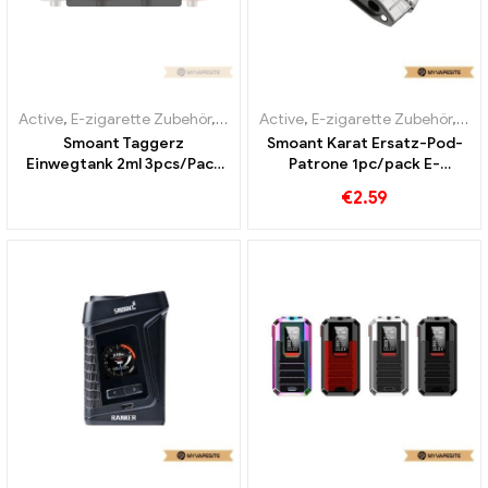
Active
,
E-zigarette Zubehör
,
Verdampfer
Active
,
E-zigarette Zubehör
,
Ver
Smoant Taggerz
Smoant Karat Ersatz-Pod-
Einwegtank 2ml 3pcs/Pack
Patrone 1pc/pack E-
E-Zigaretten Großhandel丨
Zigaretten Großhandel丨
€
2.59
Custom
Custom