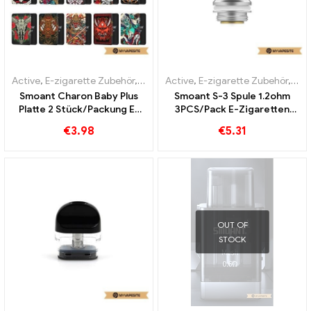
Active
,
E-zigarette Zubehör
,
Verdampfer
Active
,
E-zigarette Zubehör
,
Ver
Smoant Charon Baby Plus
Smoant S-3 Spule 1.2ohm
Platte 2 Stück/Packung E-
3PCS/Pack E-Zigaretten
Zigaretten Großhandel丨
Großhandel丨Custom
€
3.98
€
5.31
Custom
OUT OF
STOCK