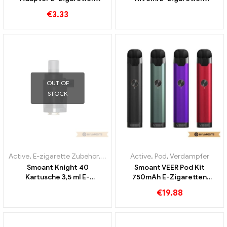
Großhandel丨Custom
Großhandel丨Custom
€
3.33
OUT OF
STOCK
Active
,
E-zigarette Zubehör
,
Verdampfer
Active
,
Pod
,
Verdampfer
Smoant Knight 40
Smoant VEER Pod Kit
Kartusche 3,5 ml E-
750mAh E-Zigaretten
Zigaretten Großhandel丨
Großhandel丨Custom
€
19.88
Custom