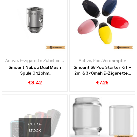
Active
,
E-zigarette Zubehör
,
Verdampfer
Active
,
Pod
,
Verdampfer
Smoant Naboo Dual Mesh
Smoant S8 Pod Starter Kit –
Spule 0.12ohm
2ml & 370mah E-Zigaretten
3pcs/Packung E-Zigaretten
Großhandel丨Custom
€
8.42
€
7.25
Großhandel丨Custom
OUT OF
STOCK