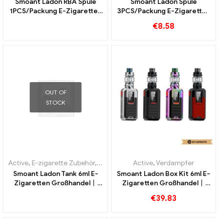
Smoant Ladon RBA Spule
Smoant Ladon Spule
1PCS/Packung E-Zigaretten
3PCS/Packung E-Zigaretten
Großhandel丨Custom
Großhandel丨Custom
€
8.58
OUT OF
STOCK
Active
,
E-zigarette Zubehör
,
Verdampfer
Active
,
Verdampfer
Smoant Ladon Tank 6ml E-
Smoant Ladon Box Kit 6ml E-
Zigaretten Großhandel丨
Zigaretten Großhandel丨
Custom
Custom
€
39.83