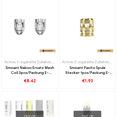
Active
,
E-zigarette Zubehör
,
Verdampfer
Active
,
E-zigarette Zubehör
,
Ver
Smoant Naboo Ersatz Mesh
Smoant Pasito Spule
Coil 3pcs/Packung E-
Stecker 1pcs/Packung E-
Zigaretten Großhandel丨
Zigaretten Großhandel丨
€
8.42
€
1.93
Custom
Custom
OUT OF
OUT OF