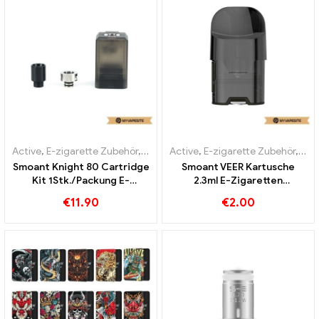
Active
,
E-zigarette Zubehör
,
Verdampfer
Active
,
E-zigarette Zubehör
,
Ver
Smoant Knight 80 Cartridge
Smoant VEER Kartusche
Kit 1Stk./Packung E-
2.3ml E-Zigaretten
Zigaretten Großhandel丨
Großhandel丨Custom
€
11.90
€
2.00
Custom