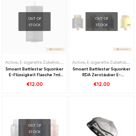
OUT OF
OUT OF
STOCK
STOCK
Active
,
E-zigarette Zubehör
,
Verdampfer
Active
,
E-zigarette Zubehör
,
Ver
Smoant Battlestar Squonker
Smoant Battlestar Squonker
E-Flüssigkeit Flasche 7ml
RDA Zerstäuber E-
1pc/pack E-Zigaretten
Zigaretten Großhandel丨
€
12.00
€
12.00
Großhandel丨Custom
Custom
OUT OF
STOCK