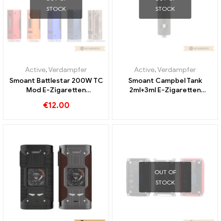
STOCK
STOCK
Active
,
Verdampfer
Active
,
Verdampfer
Smoant Battlestar 200W TC
Smoant Campbel Tank
Mod E-Zigaretten
2ml+3ml E-Zigaretten
Großhandel丨Custom
Großhandel丨Custom
€
12.00
OUT OF
STOCK