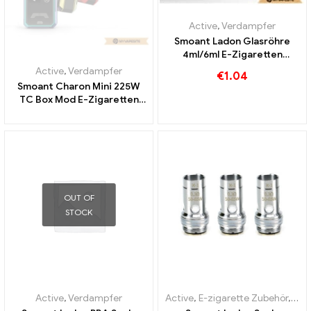
Active
,
Verdampfer
Smoant Ladon Glasröhre
4ml/6ml E-Zigaretten
Großhandel丨Custom
Active
,
Verdampfer
€
1.04
Smoant Charon Mini 225W
TC Box Mod E-Zigaretten
Großhandel丨Custom
OUT OF
STOCK
Active
,
Verdampfer
Active
,
E-zigarette Zubehör
,
Ver