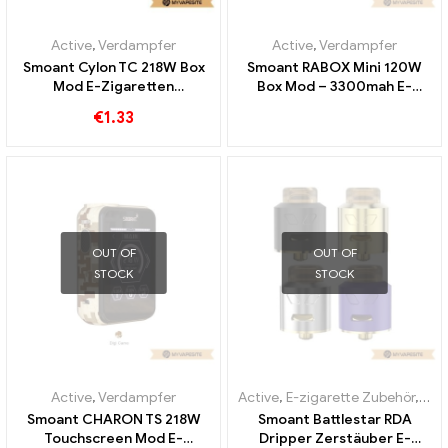
Active
,
Verdampfer
Active
,
Verdampfer
Smoant Cylon TC 218W Box
Smoant RABOX Mini 120W
Mod E-Zigaretten
Box Mod – 3300mah E-
Großhandel丨Custom
Zigaretten Großhandel丨
€
1.33
Custom
OUT OF
OUT OF
STOCK
STOCK
Active
,
Verdampfer
Active
,
E-zigarette Zubehör
,
Ver
Smoant CHARON TS 218W
Smoant Battlestar RDA
Touchscreen Mod E-
Dripper Zerstäuber E-