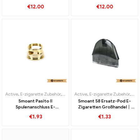
Zigaretten Großhandel丨
Zigaretten Großhandel丨
€
12.00
€
12.00
Custom
Custom
Active
,
E-zigarette Zubehör
,
Verdampfer
Active
,
E-zigarette Zubehör
,
Ver
Smoant Pasito II
Smoant S8 Ersatz-Pod E-
Spulenanschluss E-
Zigaretten Großhandel丨
Zigaretten Großhandel丨
Custom
€
1.93
€
1.33
Custom