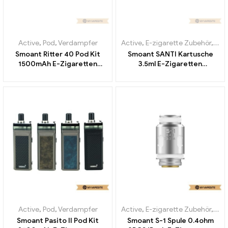
Active
,
Pod
,
Verdampfer
Active
,
E-zigarette Zubehör
,
Ver
Smoant Ritter 40 Pod Kit
Smoant SANTI Kartusche
1500mAh E-Zigaretten
3.5ml E-Zigaretten
Großhandel丨Custom
Großhandel丨Custom
Active
,
Pod
,
Verdampfer
Active
,
E-zigarette Zubehör
,
Ver
Smoant Pasito II Pod Kit
Smoant S-1 Spule 0.4ohm