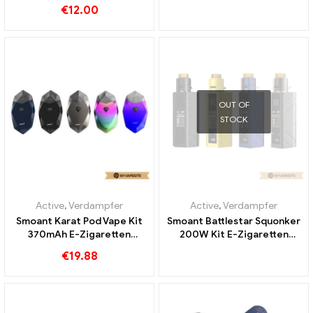
Disposable Tank E-
Großhandel丨Custom
€
12.00
Zigaretten Großhandel丨
Custom
OUT OF
STOCK
Active
,
Verdampfer
Active
,
Verdampfer
Smoant Karat Pod Vape Kit
Smoant Battlestar Squonker
370mAh E-Zigaretten
200W Kit E-Zigaretten
Großhandel丨Custom
Großhandel丨Custom
€
19.88