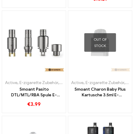
OUT OF
STOCK
Active
,
E-zigarette Zubehör
,
Verdampfer
Active
,
E-zigarette Zubehör
,
Ver
Smoant Pasito
Smoant Charon Baby Plus
DTL/MTL/RBA Spule E-
Kartusche 3.5ml E-
Zigaretten Großhandel丨
Zigaretten Großhandel丨
€
3.99
Custom
Custom