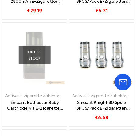
2500mAh E-Zigaretten
3PCS/Pack E-Zigaretten
Großhandel丨Custom
Großhandel丨Custom
€
29.19
€
5.31
OUT OF
STOCK
Active
,
E-zigarette Zubehör
,
Verdampfer
Active
,
E-zigarette Zubehör
,
Ver
Smoant Battlestar Baby
Smoant Knight 80 Spule
Cartridge Kit E-Zigaretten
3PCS/Pack E-Zigaretten
Großhandel丨Custom
Großhandel丨Custom
€
6.58