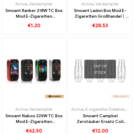
Active
,
Verdampfer
Active
,
Verdampfer
Smoant Ranker 218W TC Box
Smoant Ladon Box Mod E-
Mod E-Zigaretten
Zigaretten Großhandel丨
Großhandel丨Custom
Custom
€
1.20
€
28.53
OUT OF
STOCK
Active
,
Verdampfer
Active
,
E-zigarette Zubehör
,
Ver
Smoant Naboo 225W TC Box
Smoant Campbel
Mod E-Zigaretten
Zerstäuber Ersatz Coil
Großhandel丨Custom
0.2ohm 5pcs/Pack E-
€
62.50
€
12.00
Zigaretten Großhandel丨