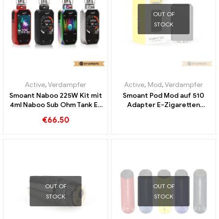
OUT OF
STOCK
Active
,
Verdampfer
Active
,
Mod
,
Verdampfer
Smoant Naboo 225W Kit mit
Smoant Pod Mod auf 510
4ml Naboo Sub Ohm Tank E-
Adapter E-Zigaretten
Zigaretten Großhandel丨
Großhandel丨Custom
€
66.50
Custom
OUT OF
OUT OF
STOCK
STOCK