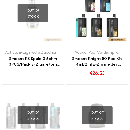
OUT OF
STOCK
Active
,
E-zigarette Zubehör
,
Verdampfer
Active
,
Pod
,
Verdampfer
Smoant K3 Spule 0.6ohm
Smoant Knight 80 Pod Kit
3PCS/Pack E-Zigaretten
4ml/2ml E-Zigaretten
Großhandel丨Custom
Großhandel丨Custom
€
26.53
OUT OF
OUT OF
STOCK
STOCK