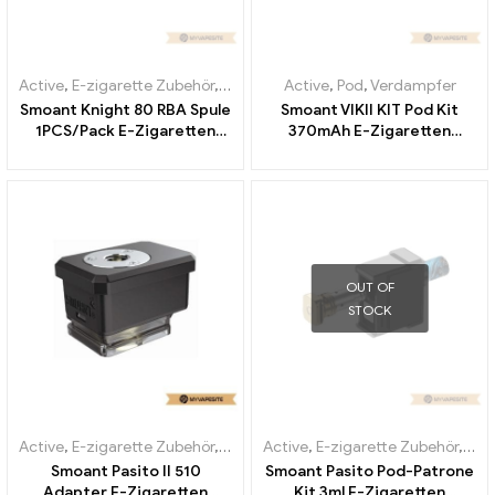
Active
,
E-zigarette Zubehör
,
Verdampfer
Active
,
Pod
,
Verdampfer
Smoant Knight 80 RBA Spule
Smoant VIKII KIT Pod Kit
1PCS/Pack E-Zigaretten
370mAh E-Zigaretten
Großhandel丨Custom
Großhandel丨Custom
OUT OF
STOCK
Active
,
E-zigarette Zubehör
,
Verdampfer
Active
,
E-zigarette Zubehör
,
Ver
Smoant Pasito II 510
Smoant Pasito Pod-Patrone
Adapter E-Zigaretten
Kit 3ml E-Zigaretten