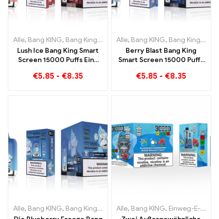
Alle
,
Bang KING
,
Bang King Smart Screen 15000 Puff
Alle
,
Bang KING
,
Bang King Smart Screen 15000 Puff
,
Einweg-E-Z
Lush Ice Bang King Smart
Berry Blast Bang King
Screen 15000 Puffs Eine
Smart Screen 15000 Puffs
perfekt ausgewogene
Einweg E-Zigarette der
€
5.85
-
€
8.35
€
5.85
-
€
8.35
Mischung aus
neuen Generation
Wassermelone und Minze
Alle
,
Bang KING
,
Bang King Smart Screen 15000 Puff
Alle
,
Bang KING
,
Einweg-E-Zigaretten Litauen
,
Einweg-E-Zi