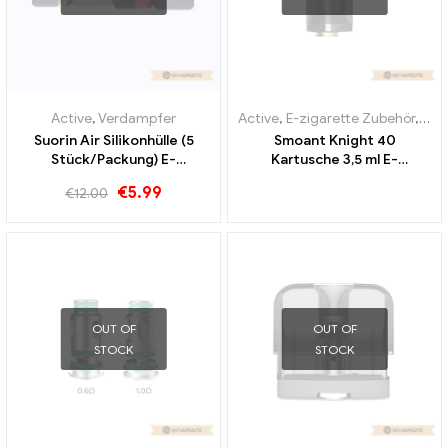
Active
,
Verdampfer
Active
,
E-zigarette Zubehör
,
Ver
Suorin Air Silikonhülle (5
Smoant Knight 40
Stück/Packung) E-
Kartusche 3,5 ml E-
Zigaretten Großhandel丨
Zigaretten Großhandel丨
€
5.99
€
12.00
Custom
Custom
OUT OF
OUT OF
STOCK
STOCK