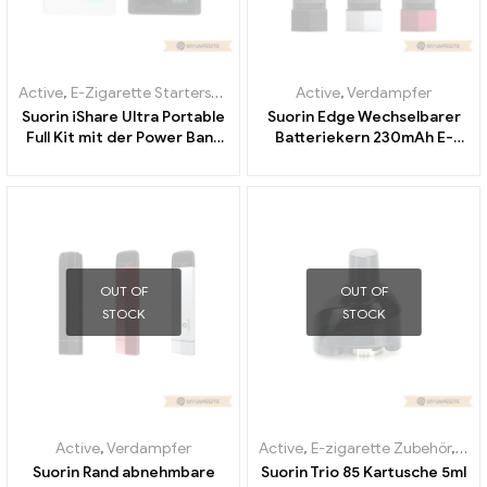
Active
,
E-Zigarette Starterset
,
Verdampfer
Active
,
Verdampfer
Suorin iShare Ultra Portable
Suorin Edge Wechselbarer
Full Kit mit der Power Bank
Batteriekern 230mAh E-
E-Zigaretten Großhandel丨
Zigaretten Großhandel丨
Custom
Custom
OUT OF
OUT OF
STOCK
STOCK
Active
,
Verdampfer
Active
,
E-zigarette Zubehör
,
Ver
Suorin Rand abnehmbare
Suorin Trio 85 Kartusche 5ml