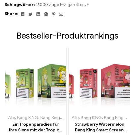
Schlagwörter:
15000 Züge E-Zigaretten
,
F
Facebook
Twitter
Linkedin
Google+
Pinterest
Email
Share:
Bestseller-Produktrankings
Alle
,
Bang KING
,
Bang King Smart Screen 15000 Puff
Alle
,
Bang KING
,
Bang King Smart Screen 15000 Puff
,
Einweg-E-Zi
Ein Tropenparadies für
Strawberry Watermelon
Ihre Sinne mit der Tropical
Bang King Smart Screen