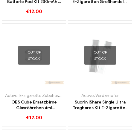
Batterie Pod Kit 230mAh &
E-Zigaretten Großhandel丨
1.5ml E-Zigaretten
Custom
€
12.00
Großhandel丨Custom
OUT OF
OUT OF
STOCK
STOCK
Active
,
E-zigarette Zubehör
,
Verdampfer
Active
,
Verdampfer
OBS Cube Ersatzbirne
Suorin iShare Single Ultra
Glasröhrchen 4ml
Tragbares Kit E-Zigaretten
10Stk./Pack E-Zigaretten
Großhandel丨Custom
€
12.00
Großhandel丨Custom