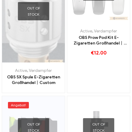
OUT OF
STOCK
Active
,
Verdampfer
OBS Prow Pod Kit E-
Zigaretten Großhandel丨
Custom
€
12.00
Active
,
Verdampfer
OBS SX Spule E-Zigaretten
Großhandel丨Custom
Angebot!
OUT OF
OUT OF
STOCK
STOCK