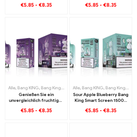
Fruit Bang King Smart
15000 Puff Genießen Sie
€
5.85
-
€
8.35
€
5.85
-
€
8.35
Screen 15000 Puff
den entspannenden
Genuss von Früchten
Alle
,
Bang KING
,
Bang King Smart Screen 15000 Puff
Alle
,
Bang KING
,
Bang King Smart Screen 15000 Puff
,
Einweg-E-Zi
Genießen Sie ein
Sour Apple Blueberry Bang
unvergleichlich fruchtiges
King Smart Screen 15000
Raucherlebnis mit Grape
Puff Ein unvergleichliches
€
5.85
-
€
8.35
€
5.85
-
€
8.35
Jelly Bang King Smart
Dampferlebnis voller
Screen 15000 Puff
frischer Aromen