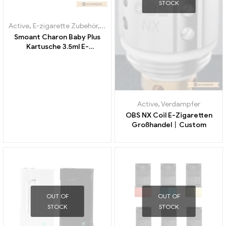
STOCK
Active
,
E-zigarette Zubehör
,
Verdampfer
Smoant Charon Baby Plus
Kartusche 3.5ml E-
Zigaretten Großhandel丨
Custom
Active
,
Verdampfer
OBS NX Coil E-Zigaretten
Großhandel丨Custom
OUT OF
OUT OF
STOCK
STOCK