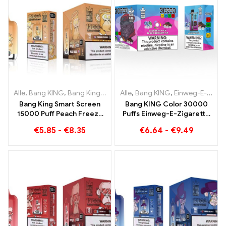
Alle
,
Bang KING
,
Bang King Smart Screen 15000 Puff
Alle
,
Bang KING
,
Einweg-E-Zigaretten Litauen
,
Einweg-E-Zi
Bang King Smart Screen
Bang KING Color 30000
15000 Puff Peach Freeze
Puffs Einweg-E-Zigarette
Einweg E-Zigaretten
Hochwertiger Genuss mit
€
5.85
-
€
8.35
€
6.64
-
€
9.49
den
Geschmacksrichtungen
Blueberry Ice und Black
Dragon Ice