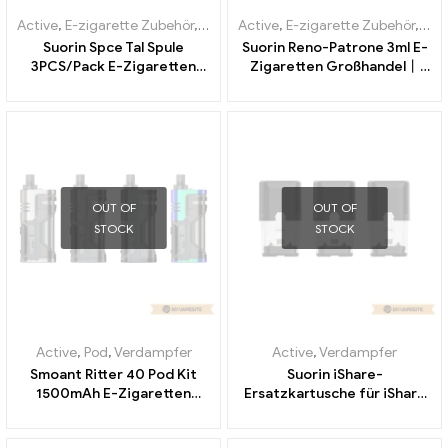
Active
,
E-zigarette Zubehör
,
Verdampfer
Active
,
E-zigarette Zubehör
,
Ver
Suorin Spce Tal Spule
Suorin Reno-Patrone 3ml E-
3PCS/Pack E-Zigaretten
Zigaretten Großhandel丨
Großhandel丨Custom
Custom
OUT OF
OUT OF
STOCK
STOCK
Active
,
Pod
,
Verdampfer
Active
,
Verdampfer
Smoant Ritter 40 Pod Kit
Suorin iShare-
1500mAh E-Zigaretten
Ersatzkartusche für iShare
Großhandel丨Custom
E-Zigaretten Großhandel丨
Custom