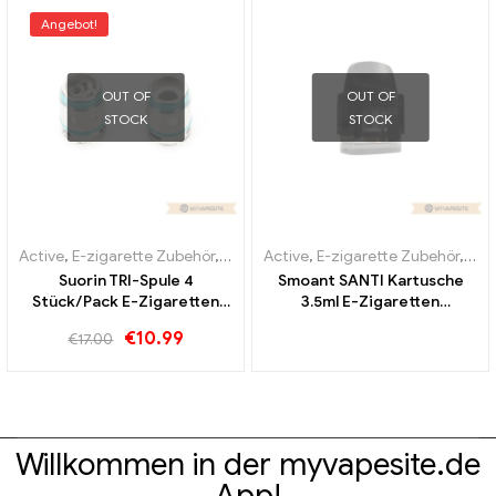
Angebot!
OUT OF
OUT OF
STOCK
STOCK
Active
,
E-zigarette Zubehör
,
Verdampfer
Active
,
E-zigarette Zubehör
,
Ver
Suorin TRI-Spule 4
Smoant SANTI Kartusche
Stück/Pack E-Zigaretten
3.5ml E-Zigaretten
Großhandel丨Custom
Großhandel丨Custom
€
10.99
€
17.00
Willkommen in der myvapesite.de
App!