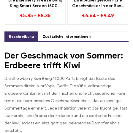
Die Blueberry Freeze Bang
Zwei Außergewöhnliche
King Smart Screen 15000
Geschmäcker in der Bang
Puff bietet eine köstliche
KING Color 30000 Puffs E-
€
5.85
-
€
8.35
€
6.64
-
€
9.49
Zigarette Blueberry
Raspberry Mixed und
Mouldy Fruit
Beschreibung
Zusätzliche Informationen
Der Geschmack von Sommer:
Erdbeere trifft Kiwi
Die Strawberry Kiwi Bang 15000 Puffs bringt das Beste des
Sommers direkt in Ihr Vape-Gerät. Die süße, vollmundige
Erdbeere kombiniert mit der frischen und leicht säuerlichen Kiwi
bietet ein harmonisches Geschmackserlebnis, das an sonnige
Sommertage erinnert. Jede Inhalation vereint das fruchtige, fast
zuckerähnliche Aroma der Erdbeere und die exotische Frische
der Kiwi, sodass ein einzigartiges, belebendes Dampferlebnis
entsteht.