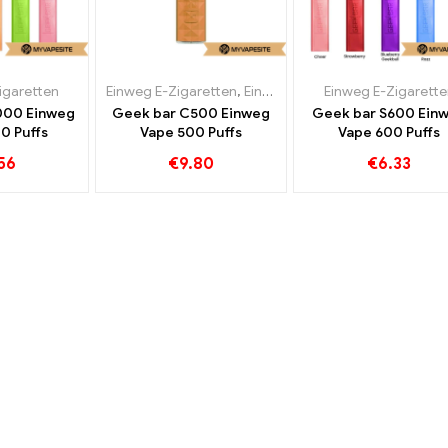
igaretten
Einweg E-Zigaretten
,
Einweg-E-Zigaretten Litauen
Einweg E-Zigarette
,
E
000 Einweg
Geek bar C500 Einweg
Geek bar S600 Ein
0 Puffs
Vape 500 Puffs
Vape 600 Puffs
56
€
9.80
€
6.33