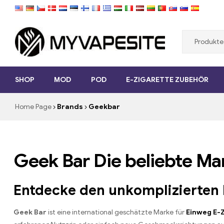
Myvapesite.de
SHOP
MOD
POD
E-ZIGARETTE ZUBEHÖR
E-
Zigaretten
Home Page
Brands
Geekbar
günstig
online
auf
MYVAPESITE.DE
bestellen
Geek Bar Die beliebte Ma
Entdecke den unkomplizierten
Geek Bar
ist eine international geschätzte Marke für
Einweg E-