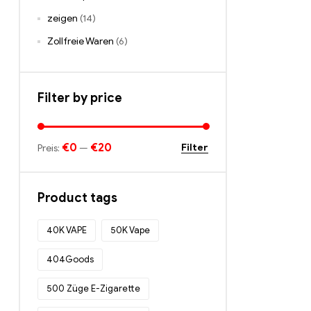
zeigen
(14)
Zollfreie Waren
(6)
Filter by price
€0
€20
Filter
Preis:
—
Product tags
40K VAPE
50K Vape
404Goods
500 Züge E-Zigarette