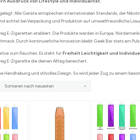
ern Ausdruck von Lifestyle und Individualität.
gelegt: Alle Geräte entsprechen internationalen Standards, der Nikotin
 und achtet bei Verpackung und Produktion auf umweltfreundliche Lös
weg E-Zigaretten etabliert. Die Produkte werden in Europa, Nordameri
hmack. Durch kontinuierliche Innovation bleibt Geek Bar stets am Pul
ative zum Rauchen: Es steht für
Freiheit Leichtigkeit und individu
 E-Zigarette die deinen Alltag bereichert.
he Handhabung und stilvolles Design. So wird jeder Zug zu einem beso