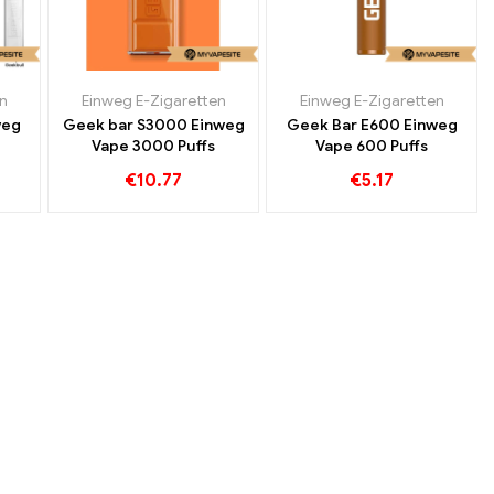
n
inweg-E-Zigaretten Luxemburg
Einweg E-Zigaretten
,
Einweg-E-Zigaretten Österreich
Einweg E-Zigaretten
weg
Geek bar S3000 Einweg
Geek Bar E600 Einweg
Vape 3000 Puffs
Vape 600 Puffs
€
10.77
€
5.17