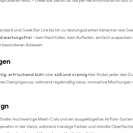
obieren willst – Geek Bar bietet dir die perfekte Kombination aus Stil
andard und Geek Bar Lite bis hin zu leistungsstarken Varianten wie G
nd wartungsfrei
– kein Nachfüllen, kein Aufladen, einfach auspacken
ei besonderen Anlässen.
gen
tig
,
erfrischend kühl
oder
süß und cremig
Hier findet jeder den Du
nsiven Dampfgenuss, während regelmäßig neue, innovative Mischungen 
ign
Stelle: Hochwertige Mesh-Coils und ein ausgeklügeltes Airflow-Syste
enehm in der Hand, während trendige Farben und stilvolle Oberfläc