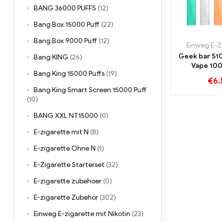
BANG 36000 PUFFS
(12)
Bang Box 15000 Puff
(22)
Bang Box 9000 Puff
(12)
Einweg E-Z
Geek bar S1
Bang KING
(26)
Vape 100
Bang King 15000 Puffs
(19)
€
6.
Bang King Smart Screen 15000 Puff
(10)
BANG XXL NT15000
(0)
E-zigarette mit N
(8)
E-zigarette Ohne N
(1)
E-Zigarette Starterset
(32)
E-zigarette zubehoer
(0)
E-zigarette Zubehör
(302)
Einweg E-zigarette mit Nikotin
(23)