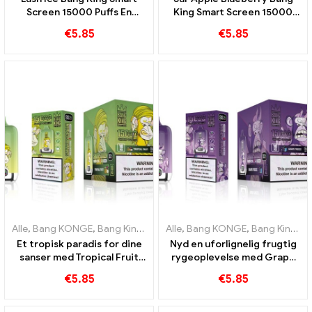
Screen 15000 Puffs En
King Smart Screen 15000
perfekt afbalanceret
Puff En uforlignelig vaping-
€
5.85
€
5.85
blanding af vandmelon og
oplevelse fuld af friske
mynte
smage
Alle
,
Bang KONGE
,
Bang King Smart skærm 15000 Puff
Alle
,
Bang KONGE
,
Bang King Smart skærm 15000 Puff
,
Engangs e-c
Et tropisk paradis for dine
Nyd en uforlignelig frugtig
sanser med Tropical Fruit
rygeoplevelse med Grape
Bang King Smart Screen
Jelly Bang King Smart
€
5.85
€
5.85
15000 Puff
Screen 15000 Puff