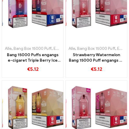
Alle
,
Bang Box 15000 Puff
,
Engangs e-cigaretter Sverige
Alle
,
Bang Box 15000 Puff
,
Engangs e-
,
Engangs e-cigaretter Sverige
Bang 15000 Puffs engangs
Strawberry Watermelon
e-cigaret Triple Berry Ice
Bang 15000 Puff engangs e-
Berry kombinerer med en
cigaret En forfriskende
€
5.12
€
5.12
kølende smag
kombination af jordbær og
saftig vandmelon