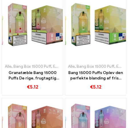
Alle
,
Bang Box 15000 Puff
,
Engangs e-cigaretter Sverige
Alle
,
Bang Box 15000 Puff
,
Engangs e-
,
Engangs e-cigaretter Sverige
Granatæble Bang 15000
Bang 15000 Puffs Oplev den
Puffs De rige, frugtagtig
perfekte blanding af frisk
duft af granatæble, som
ananas og cremet kokosnød
€
5.12
€
5.12
vapers kan nyde