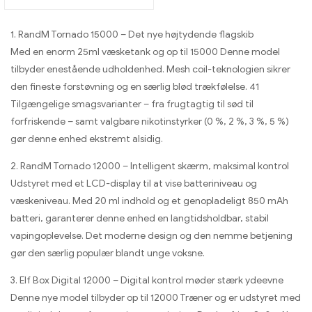
the Bang KING Color
1. RandM Tornado 15000 – Det nye højtydende flagskib
Med en enorm 25ml væsketank og op til 15000 Denne model
tilbyder enestående udholdenhed. Mesh coil-teknologien sikrer
den fineste forstøvning og en særlig blød trækfølelse. 41
Tilgængelige smagsvarianter – fra frugtagtig til sød til
forfriskende – samt valgbare nikotinstyrker (0 %, 2 %, 3 %, 5 %)
gør denne enhed ekstremt alsidig.
2. RandM Tornado 12000 – Intelligent skærm, maksimal kontrol
Udstyret med et LCD-display til at vise batteriniveau og
væskeniveau. Med 20 ml indhold og et genopladeligt 850 mAh
batteri, garanterer denne enhed en langtidsholdbar, stabil
vapingoplevelse. Det moderne design og den nemme betjening
gør den særlig populær blandt unge voksne.
3. Elf Box Digital 12000 – Digital kontrol møder stærk ydeevne
Denne nye model tilbyder op til 12000 Træner og er udstyret med