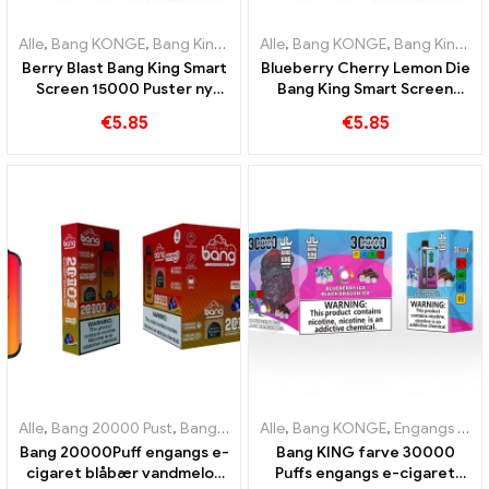
Alle
,
Bang KONGE
,
Bang King Smart skærm 15000 Puff
Alle
,
Bang KONGE
,
Bang King Smart skærm 15000 Puff
,
Engangs e-c
Berry Blast Bang King Smart
Blueberry Cherry Lemon Die
Screen 15000 Puster ny
Bang King Smart Screen
generation af engangs e-
15000 Puffs En oversigt
€
5.85
€
5.85
cigaret
over en innovativ e-cigaret
til engangsbrug
Alle
,
Bang 20000 Pust
,
Bang KONGE
Alle
,
Engangs e-cigaretter
,
Bang KONGE
,
Engangs e-cigaretter Litauen
,
Engangs
Bang 20000Puff engangs e-
Bang KING farve 30000
cigaret blåbær vandmelon
Puffs engangs e-cigaret