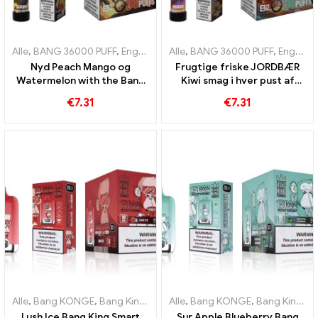
Alle
,
BANG 36000 PUFF
,
Engangs e-cigaretter
Alle
,
BANG 36000 PUFF
,
Engangs e-cigarette
,
Engangs e-cigaretter
Nyd Peach Mango og
Frugtige friske JORDBÆR
Watermelon with the Bang
Kiwi smag i hver pust af
36000 Puffs engangs e-
BANG 36000 Puffs engangs
€
7.31
€
7.31
cigaret og mesh spole
e-cigaret for langvarig
nydelse
Alle
,
Bang KONGE
,
Bang King Smart skærm 15000 Puff
Alle
,
Bang KONGE
,
Bang King Smart skærm 15000 Puff
,
Engangs e-c
Lush Ice Bang King Smart
Sur Apple Blueberry Bang