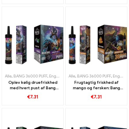
Tog
maksimal nydelse
Alle
,
BANG 36000 PUFF
,
Engangs e-cigaretter Litauen
Alle
,
BANG 36000 PUFF
,
Engangs e-c
,
Engangs e-cigaretter
Oplev kølig druefriskhed
Frugtagtig friskhed af
med hvert pust af Bang
mango og fersken: Bang
36000 Puffs e-cigaret til
engangs e-cigaret med
€
7.31
€
7.31
engangsbrug med mesh-
36000 træner til en tropisk
spole for en intens drueis-
vapingoplevelse
oplevelse