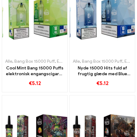
Alle
,
Bang Box 15000 Puff
,
Engangs e-cigaretter Sverige
Alle
,
Bang Box 15000 Puff
,
Engangs e-
,
Engangs e-cigaretter Sverige
Cool Mint Bang 15000 Puffs
Nyde 15000 Hits fuld af
elektronisk engangscigaret
frugtig glæde med Blue
En forfriskende
Razz Ice Bang Pod perfekt
€
5.12
€
5.12
smagsoplevelse
til vapers, der elsker cool
smag