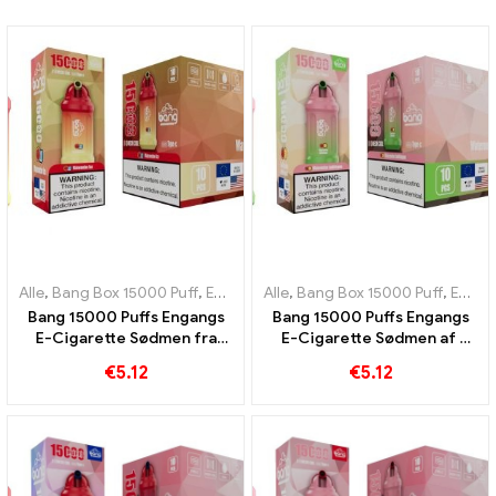
Alle
,
Bang Box 15000 Puff
,
Engangs e-cigaretter Sverige
Alle
,
Bang Box 15000 Puff
,
Engangs e-
,
Engangs e-cigaretter Sverige
Bang 15000 Puffs Engangs
Bang 15000 Puffs Engangs
E-Cigarette Sødmen fra
E-Cigarette Sødmen af ​​
vandmelon blander sig med
vandmelon og tyggegummi
€
5.12
€
5.12
den forfriskende smag
er en fest for sanserne