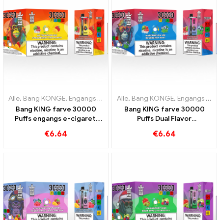
Alle
,
Bang KONGE
,
Engangs e-cigaretter Litauen
Alle
,
Bang KONGE
,
Engangs e-cigar
,
Engangs e-cigaretter Litauen
Bang KING farve 30000
Bang KING farve 30000
Puffs engangs e-cigaret.
Puffs Dual Flavor
Den perfekte kombination
engangsenhed Den
€
6.64
€
6.64
af kølig vandmelon-is og
perfekte kombination af
tropisk jordbærmango
blåbær hindbær og fersken
Mango vandmelon