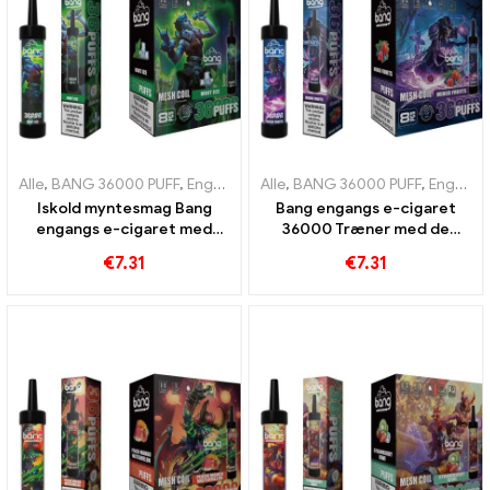
Alle
,
BANG 36000 PUFF
,
Engangs e-cigaretter
Alle
,
BANG 36000 PUFF
,
Engangs e-cigarette
,
Engangs e-cigaretter
Iskold myntesmag Bang
Bang engangs e-cigaret
engangs e-cigaret med
36000 Træner med de
36000 Puffs og mesh-coil
sødeste blandede frugter
€
7.31
€
7.31
for det ultimative kick af
for en ultimativ vaping-
friskhed
oplevelse takket være
mesh-spolen