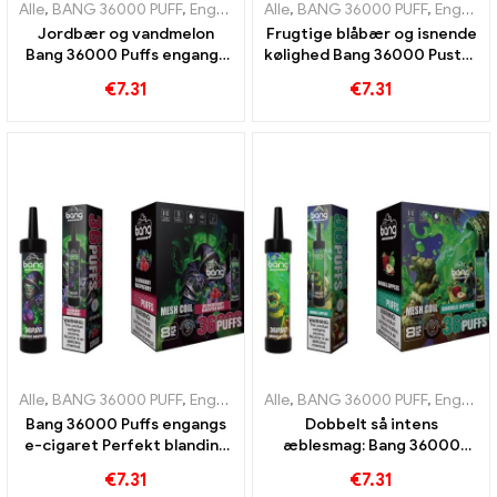
Alle
,
BANG 36000 PUFF
,
Engangs e-cigaretter
Alle
,
BANG 36000 PUFF
,
Engangs e-cigarette
,
Engangs e-cigaretter
Jordbær og vandmelon
Frugtige blåbær og isnende
Bang 36000 Puffs engangs
kølighed Bang 36000 Puster
e-cigaret med mesh spole
engangs e-cigaret for en
€
7.31
€
7.31
for intens nydelse
unik oplevelse
Alle
,
BANG 36000 PUFF
,
Engangs e-cigaretter
Alle
,
BANG 36000 PUFF
,
Engangs e-cigarette
,
Engangs e-cigaretter
Bang 36000 Puffs engangs
Dobbelt så intens
e-cigaret Perfekt blanding
æblesmag: Bang 36000
af blåbær og hindbær med
Puffs engangs e-cigaret
€
7.31
€
7.31
mesh coil for frugtig 36000
med Double Apples for