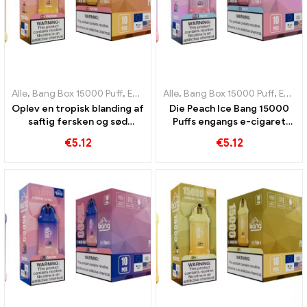
Alle
,
Bang Box 15000 Puff
,
Engangs e-cigaretter Sverige
Alle
,
Bang Box 15000 Puff
,
Engangs e-
,
Engangs e-cigaretter Sverige
Oplev en tropisk blanding af
Die Peach Ice Bang 15000
saftig fersken og sød
Puffs engangs e-cigaret
mango med Bang engangs
kombinerer sødmen fra
€
5.12
€
5.12
e-cigaret 15000 Pust
fersken med den
forfriskende kølighed