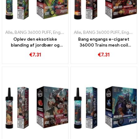
Alle
,
BANG 36000 PUFF
,
Engangs e-cigaretter
Alle
,
BANG 36000 PUFF
,
Engangs e-cigarette
,
Engangs e-cigaretter
Oplev den eksotiske
Bang engangs e-cigaret
blanding af jordbær og
36000 Trains mesh coil
mango bang 36000 Puffs
giver en forfriskende
€
7.31
€
7.31
engangs e-cigaret med
vandmelonoplevelse
mesh spole for intens
frugtnydelse