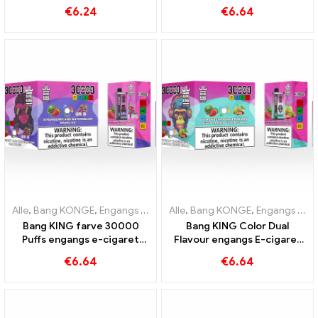
smag og dobbelt mesh
Nydelse af høj kvalitet med
€
6.24
€
6.64
smagene Blueberry Ice og
Black Dragon Ice
Alle
,
Bang KONGE
,
Engangs e-cigaretter Litauen
Alle
,
Bang KONGE
,
Engangs e-cigar
,
Engangs e-cigaretter Litauen
Bang KING farve 30000
Bang KING Color Dual
Puffs engangs e-cigaret
Flavour engangs E-cigaret
Den perfekte blanding af
30000 Træner fuld af smag
€
6.64
€
6.64
sød jordbærvandmelon og
med Strawberry
forfriskende drueis
Watermelon og Kiwi Passion
Fruit Guava