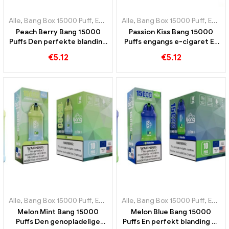
Alle
,
Bang Box 15000 Puff
,
Engangs e-cigaretter Sverige
Alle
,
Bang Box 15000 Puff
,
Engangs e-
,
Engangs e-cigaretter Sverige
Peach Berry Bang 15000
Passion Kiss Bang 15000
Puffs Den perfekte blanding
Puffs engangs e-cigaret En
af ferskner og bær
rigtig godbid for frugt- og
€
5.12
€
5.12
sød frugt elskere
Alle
,
Bang Box 15000 Puff
,
Engangs e-cigaretter Sverige
Alle
,
Bang Box 15000 Puff
,
Engangs e-
,
Engangs e-cigaretter Sverige
Melon Mint Bang 15000
Melon Blue Bang 15000
Puffs Den genopladelige
Puffs En perfekt blanding af