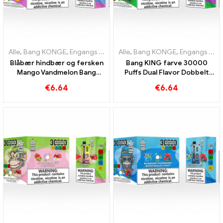
Alle
,
Bang KONGE
,
Engangs e-cigaretter Litauen
Alle
,
Bang KONGE
,
Engangs e-cigar
,
Engangs e-cigaretter Litauen
Blåbær hindbær og fersken
Bang KING farve 30000
Mango Vandmelon Bang
Puffs Dual Flavor Dobbelt
KING farve 30000 Puffs
nydelse med Strawberry
€
6.64
€
6.64
ENGANGS E-CIGARETER
Kiwi og Sour Apple
Dual Flavor engangsenhed
Raspberry
Den perfekte kombination