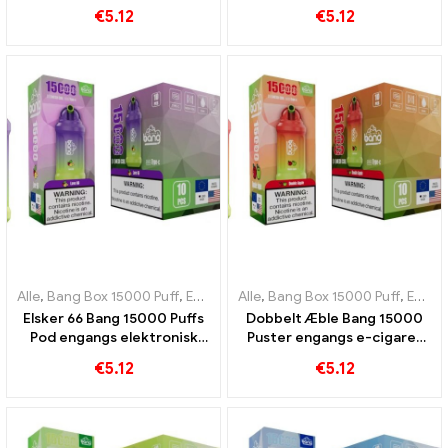
engangs e-cigaret
melon og blåbær
€
5.12
€
5.12
kombinerer melonens
sødme med friskheden af ​​
mynte
Alle
,
Bang Box 15000 Puff
,
Engangs e-cigaretter Sverige
Alle
,
Bang Box 15000 Puff
,
Engangs e-
,
Engangs e-cigaretter Sverige
Elsker 66 Bang 15000 Puffs
Dobbelt Æble Bang 15000
Pod engangs elektronisk
Puster engangs e-cigaret
cigaret Den perfekte
for at opleve æblernes
€
5.12
€
5.12
kombination af friske
sødme
smage