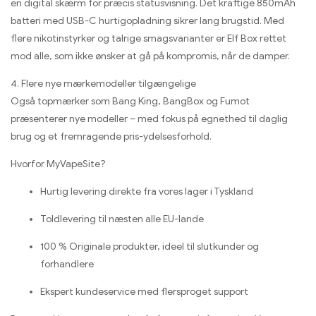
en digital skærm for præcis statusvisning. Det kraftige 850mAh
batteri med USB-C hurtigopladning sikrer lang brugstid. Med
flere nikotinstyrker og talrige smagsvarianter er Elf Box rettet
mod alle, som ikke ønsker at gå på kompromis, når de damper.
4. Flere nye mærkemodeller tilgængelige
Også topmærker som Bang King, BangBox og Fumot
præsenterer nye modeller – med fokus på egnethed til daglig
brug og et fremragende pris-ydelsesforhold.
Hvorfor MyVapeSite?
Hurtig levering direkte fra vores lager i Tyskland
Toldlevering til næsten alle EU-lande
100 % Originale produkter, ideel til slutkunder og
forhandlere
Ekspert kundeservice med flersproget support