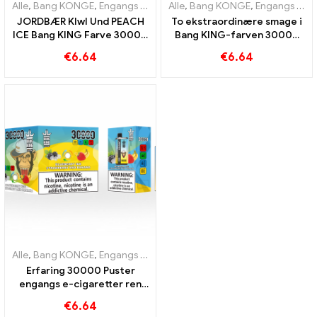
Alle
,
Bang KONGE
,
Engangs e-cigaretter Litauen
Alle
,
Bang KONGE
,
Engangs e-cigar
,
Engangs e-cigaretter Litauen
JORDBÆR KIwI Und PEACH
To ekstraordinære smage i
ICE Bang KING Farve 30000
Bang KING-farven 30000
Puffs Disposable E-
Puffs E-Zigarette Blåbær
€
6.64
€
6.64
Cigarette - Dual Flavor for
Hindbær blandet og
en unik vapingoplevelse
muggen frugt
Alle
,
Bang KONGE
,
Engangs e-cigaretter Litauen
,
Engangs e-cigar
Erfaring 30000 Puster
engangs e-cigaretter ren
nydelse Blueberry Ice
€
6.64
møder Strawberry Banana in