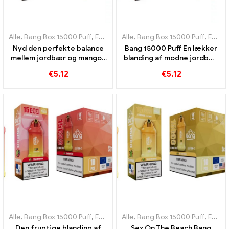
Alle
,
Bang Box 15000 Puff
,
Engangs e-cigaretter Sverige
Alle
,
Bang Box 15000 Puff
,
Engangs e-
,
Engangs e-cigaretter Sverige
Nyd den perfekte balance
Bang 15000 Puff En lækker
mellem jordbær og mango i
blanding af modne jordbær
bang 15000 Puff engangs e-
og saftig litchi
€
5.12
€
5.12
cigaret
Alle
,
Bang Box 15000 Puff
,
Engangs e-cigaretter Sverige
Alle
,
Bang Box 15000 Puff
,
Engangs e-
,
Engangs e-cigaretter Sverige
Den frugtige blanding af
Sex On The Beach Bang