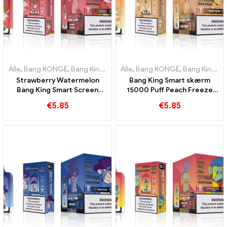
Alle
,
Bang KONGE
,
Bang King Smart skærm 15000 Puff
Alle
,
Bang KONGE
,
Bang King Smart skærm 15000 Puff
,
Engangs e-c
Strawberry Watermelon
Bang King Smart skærm
Bang King Smart Screen
15000 Puff Peach Freeze
15000 Puff Nyd den
engangs E-cigaretter
€
5.85
€
5.85
afslappende fornøjelse af
frugter