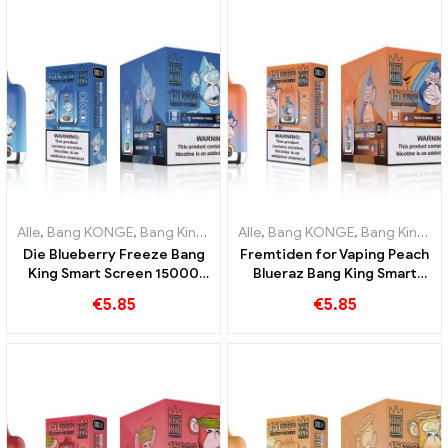
Alle
,
Bang KONGE
,
Bang King Smart skærm 15000 Puff
Alle
,
Bang KONGE
,
Bang King Smart skærm 15000 Puff
,
Engangs e-c
Die Blueberry Freeze Bang
Fremtiden for Vaping Peach
King Smart Screen 15000
Blueraz Bang King Smart
Puff tilbyder en lækker
Screen 15000 Puff
€
5.85
€
5.85