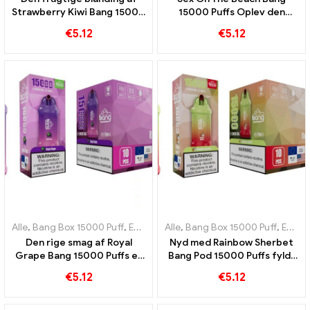
Strawberry Kiwi Bang 15000
15000 Puffs Oplev den
Puffs fanger smagen af ​​
perfekte kombination af
€
5.12
€
5.12
sommer
eksotiske frugter
Alle
,
Bang Box 15000 Puff
,
Engangs e-cigaretter Sverige
Alle
,
Bang Box 15000 Puff
,
Engangs e-
,
Engangs e-cigaretter Sverige
Den rige smag af Royal
Nyd med Rainbow Sherbet
Grape Bang 15000 Puffs er
Bang Pod 15000 Puffs fyldt
en sand hyldest til den
med en række frugtige
€
5.12
€
5.12
kongelige frugt
aromaer