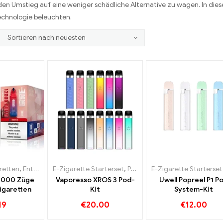
en Umstieg auf eine weniger schädliche Alternative zu wagen. In diese
echnologie beleuchten.
retten
,
Enthält N
,
E-Zigarette Starterset
Pod
,
Pod
E-Zigarette Starterset
12000 Züge
Vaporesso XROS 3 Pod-
Uwell Popreel P1 P
igaretten
Kit
System-Kit
19
€
20.00
€
12.00