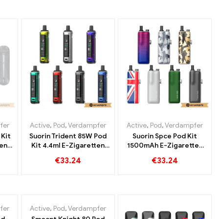
fer
Active
,
Pod
,
Verdampfer
Active
,
Pod
,
Verdampfer
 Kit
Suorin Trident 85W Pod
Suorin Spce Pod Kit
en
Kit 4.4ml E-Zigaretten
1500mAh E-Zigaretten
om
Großhandel丨Custom
Großhandel丨Custom
€
33.24
€
33.24
fer
Active
,
Pod
,
Verdampfer