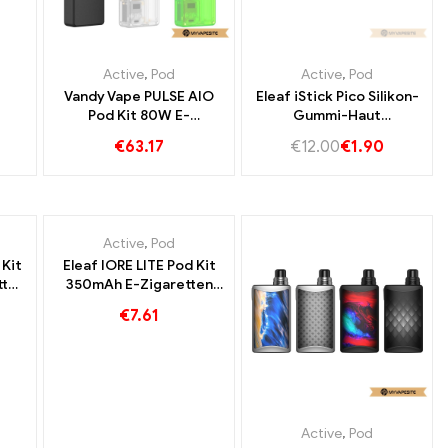
Active
,
Pod
Active
,
Pod
Vandy Vape PULSE AIO
Eleaf iStick Pico Silikon-
Pod Kit 80W E-
Gummi-Haut
Zigaretten Großhandel丨
(5pcs/Pack) E-
€
63.17
€
12.00
€
1.90
Custom
Zigaretten Großhandel丨
Custom
Active
,
Pod
 Kit
Eleaf IORE LITE Pod Kit
tten
350mAh E-Zigaretten
om
Großhandel丨Custom
€
7.61
Active
,
Pod