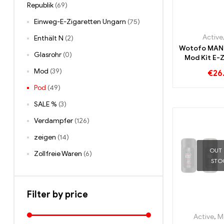
Republik
(69)
Einweg-E-Zigaretten Ungarn
(75)
Active
Enthält N
(2)
Wotofo MAN
Glasrohr
(0)
Mod Kit E-
Großhande
Mod
(39)
€
26
Pod
(49)
SALE %
(3)
Verdampfer
(126)
zeigen
(14)
OUT
Zollfreie Waren
(6)
STO
Filter by price
Active
,
M