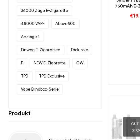
Smoant VEE
750mAh E-Z
36000 Züge E-Zigarette
Großhande
€
19
45000 VAPE
Above500
Anzeige 1
Einweg E-Zigaretten
Exclusive
F
NEW E-Zigarette
OW
TPD
TPD Exclusive
Vape Blindbox-Serie
Produkt
OUT
STO