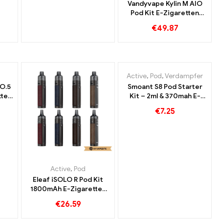
Vandyvape Kylin M AIO
Pod Kit E-Zigaretten
Großhandel丨Custom
€
49.87
Active
,
Pod
,
Verdampfer
O.5
Smoant S8 Pod Starter
tten
Kit – 2ml & 370mah E-
om
Zigaretten Großhandel丨
€
7.25
Custom
Active
,
Pod
Eleaf iSOLO R Pod Kit
1800mAh E-Zigaretten
Großhandel丨Custom
€
26.59