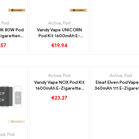
,
Pod
Active
,
Pod
IK 80W Pod
Vandy Vape UNICORN
Zigaretten
Pod Kit 1600mAh E-
l丨Custom
Zigaretten Großhandel丨
.57
€
19.94
Custom
OUT OF
STOCK
Active
,
Pod
Active
,
Pod
Vandy Vape NOX Pod Kit
Eleaf Elven Pod Vape
1600mAh E-Zigaretten
360mAh 111 E-Zigare
 OF
Großhandel丨Custom
Großhandel丨Cust
€
23.27
CK
od
,
Pod