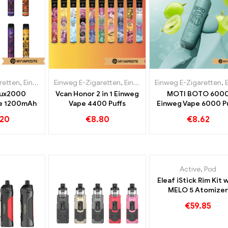
retten
,
Einweg-E-Zigaretten Schweden
Einweg E-Zigaretten
,
Einweg-E-Zigaretten Österreich
,
Einweg-E-Zigaretten Slowake
Einweg E-Zigaretten
,
Einweg-E-
Lux2000
Vcan Honor 2 in 1 Einweg
MOTI BOTO 600
e 1200mAh
Vape 4400 Puffs
Einweg Vape 6000 P
.20
€
8.80
€
8.62
Active
,
Pod
Eleaf iStick Rim Kit 
MELO 5 Atomizer
4ml/2ml & 3000mAh
€
59.85
Zigaretten Großhan
Custom