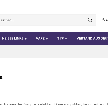
A
HEISSE LINKS
VAPE
TYP
VERSAND AUS DE
s
esten Formen des Dampfens etabliert. Diese kompakten, benutzerfreun