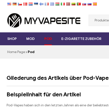
Myvapesite.de
SHOP
MOD
POD
E-ZIGARETTE ZUBEHÖR
E-
Zigaretten
Home Page
Pod
günstig
online
auf
MYVAPESITE.DE
bestellen
Gliederung des Artikels über Pod-Vape
Beispielinhalt für den Artikel
Pod-Vapes haben sich in den letzten Jahren als eine der beliebt