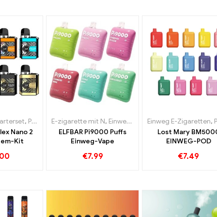
arterset
,
Pod
E-zigarette mit N
,
Einweg E-Zigaretten
Einweg E-Zigaretten
,
Pod
,
Zollfrei
,
P
lex Nano 2
ELFBAR Pi9000 Puffs
Lost Mary BM500
tem-Kit
Einweg-Vape
EINWEG-POD
.00
€
7.99
€
7.49