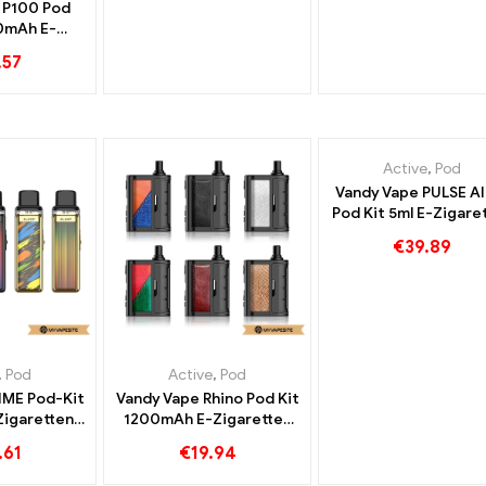
k P100 Pod
0mAh E-
Großhandel丨
.57
tom
Active
,
Pod
Vandy Vape PULSE AI
Pod Kit 5ml E-Zigare
Großhandel丨Cust
€
39.89
,
Pod
Active
,
Pod
RIME Pod-Kit
Vandy Vape Rhino Pod Kit
igaretten
1200mAh E-Zigaretten
l丨Custom
Großhandel丨Custom
.61
€
19.94