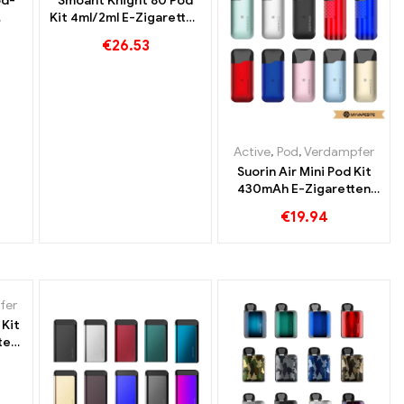
od-
Smoant Knight 80 Pod
Kit 4ml/2ml E-Zigaretten
del丨
Großhandel丨Custom
€
26.53
Active
,
Pod
,
Verdampfer
Suorin Air Mini Pod Kit
430mAh E-Zigaretten
Großhandel丨Custom
€
19.94
fer
 Kit
ten
om