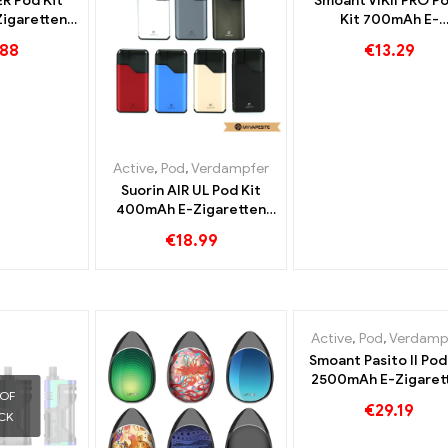
R Pod Kit
Smoant VIKII PRO P
igaretten
Kit 700mAh E-
l丨Custom
Zigaretten Großhan
.88
€
13.29
Custom
Active
,
Pod
,
Verdampfer
Suorin AIR UL Pod Kit
400mAh E-Zigaretten
Großhandel丨Custom
€
18.99
Active
,
Pod
,
Verdamp
Smoant Pasito II Pod
2500mAh E-Zigaret
 OF
Großhandel丨Cust
€
29.19
CK