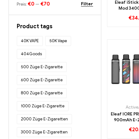
Eleaf iStic
€0
€70
Filter
Preis:
—
Mod 340
Zigaretten 
€
34
Cus
Product tags
40K VAPE
50K Vape
404Goods
500 Züge E-Zigarette
600 Züge E-Zigarette
800 Züge E-Zigarette
1000 Züge E-Zigarette
Active
Eleaf IORE P
2000 Züge E-Zigaretten
900mAh E-Z
Großhande
€
20
3000 Züge E-Zigaretten