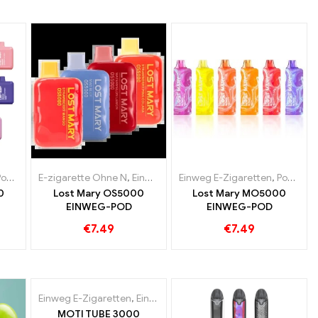
e Waren
od
,
Zollfreie Waren
E-zigarette Ohne N
,
Einweg E-Zigaretten
Einweg E-Zigaretten
,
Pod
,
Zollfreie Ware
,
Pod
,
Zoll
0
Lost Mary OS5000
Lost Mary MO5000
EINWEG-POD
EINWEG-POD
€
7.49
€
7.49
Einweg E-Zigaretten
,
Einweg-E-Zigaretten Österreich
,
Einweg
MOTI TUBE 3000