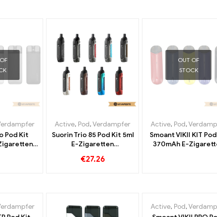
 OF
OUT OF
CK
STOCK
Verdampfer
Active
,
Pod
,
Verdampfer
Active
,
Pod
,
Verdamp
o Pod Kit
Suorin Trio 85 Pod Kit 5ml
Smoant VIKII KIT Pod
igaretten
E-Zigaretten
370mAh E-Zigarett
l丨Custom
Großhandel丨Custom
Großhandel丨Cust
€
27.26
Verdampfer
Active
,
Pod
,
Verdamp