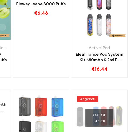
Einweg-Vape 3000 Puffs
€
6.46
i
Zigaretten Portugal
,
,
Einweg-E-Zigaretten Polen
Einweg-E-Zigaretten Spanien
,
,
Einweg-E-Zigaretten Portugal
Einweg-E-Zigaretten Spanien
,
Pod
Active
,
Pod
,
,
Pod
Einweg-E
0
Eleaf Tance Pod System
uffs
Kit 580mAh & 2ml E-
Zigaretten Großhandel丨
€
16.44
Custom
Angebot!
with
OUT OF
 E-
del丨
STOCK