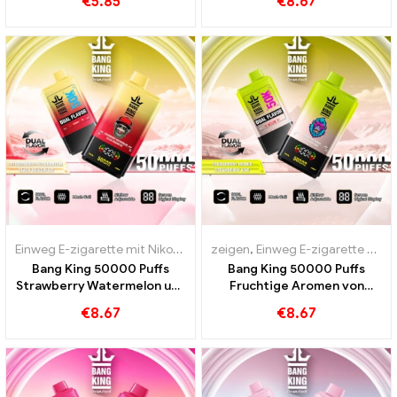
€
5.85
€
8.67
Aromen
Einweg E-zigarette mit Nikotin
,
Einweg E-Zigaretten
zeigen
,
Einweg E-zigarette mit Nikotin
,
Einweg-E-Zig
Bang King 50000 Puffs
Bang King 50000 Puffs
Strawberry Watermelon und
Fruchtige Aromen von
Black Dragon Ice Aromen
Strawberry Mango
€
8.67
€
8.67
Strawberry Kiwi für ein
intensives Dampferlebnis