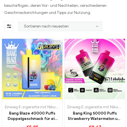
beschäftigen, deren Vor- und Nachteilen, verschiedenen
Geschmacksrichtungen und Tipps zur Nutzung.
Einweg E-zigarette mit Nikotin
,
Einweg-E-Zigaretten Luxemburg
Einweg E-zigarette mit Nikotin
,
,
E
E
Bang Blaze 40000 Puffs
Bang King 50000 Puffs
Doppelgeschmack für ein
Strawberry Watermelon und
außergewöhnlich
Kiwi Passion Fruit Guava