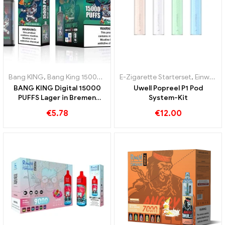
Bang KING
,
Bang King 15000 Puffs
,
E-Zigarette Starterset
Einweg E-zigarette mit Nikotin
,
Einweg E-zigarette mit Nikotin
,
BANG KING Digital 15000
Uwell Popreel P1 Pod
PUFFS Lager in Bremen
System-Kit
15000 Züge grenzenloser
€
5.78
€
12.00
Genuss