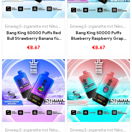
Einweg E-zigarette mit Nikotin
,
Einweg E-Zigaretten
,
Einweg-E-Zig
Einweg E-zigarette mit Nikotin
,
E
Bang King 50000 Puffs Red
Bang King 50000 Puffs
Bull Strawberry Banana für
Blueberry Raspberry Grape
intensiven Genuss
Ice für intensiven Genuss
€
8.67
€
8.67
Einweg E-zigarette mit Nikotin
,
Einweg E-Zigaretten
,
Einweg-E-Zig
Einweg E-zigarette mit Nikotin
,
E