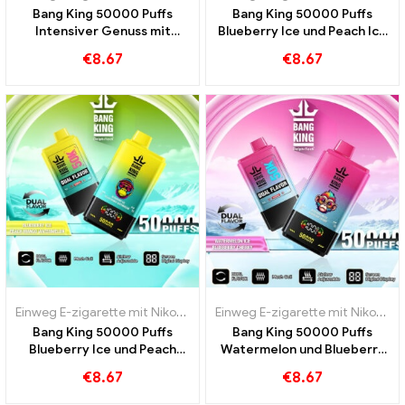
Bang King 50000 Puffs
Bang King 50000 Puffs
Intensiver Genuss mit
Blueberry Ice und Peach Ice
Blueberry Raspberry Mixed
Aromen 50000 Züge
€
8.67
€
8.67
Berry
Einweg E-zigarette mit Nikotin
,
Einweg E-Zigaretten
,
Einweg-E-Zig
Einweg E-zigarette mit Nikotin
,
E
Bang King 50000 Puffs
Bang King 50000 Puffs
Blueberry Ice und Peach
Watermelon und Blueberry
Mango Watermelon
Cherry Geschmack ultra
€
8.67
€
8.67
lange Nutzungsdauer