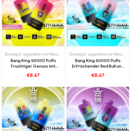
Einweg E-zigarette mit Nikotin
,
Einweg E-Zigaretten
,
Einweg-E-Zig
Einweg E-zigarette mit Nikotin
,
E
Bang King 50000 Puffs
Bang King 50000 Puffs
Fruchtiger Genuss mit
Erfrischender Red Bull und
Strawberry Mango und
Blueberry Watermelon
€
8.67
€
8.67
Watermelon Bubble Gum
Geschmack