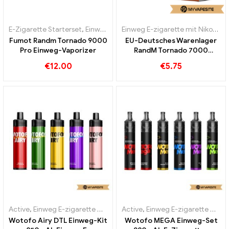
E-Zigarette Starterset
,
Einweg E-zigarette mit Nikotin
,
Einweg E-Zi
Einweg E-zigarette mit Nikotin
,
E
Fumot Randm Tornado 9000
EU-Deutsches Warenlager
Pro Einweg-Vaporizer
RandM Tornado 7000
Einweg Vape 7000 Puffs
€
12.00
€
5.75
Active
,
Einweg E-zigarette mit Nikotin
Active
,
Einweg E-Zigaretten
,
Einweg E-zigarette mit Nikotin
Wotofo Airy DTL Einweg-Kit
Wotofo MEGA Einweg-Set