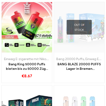
OUT OF
STOCK
Einweg E-zigarette mit Nikotin
,
Einweg E-Zigaretten
Bang 20000 Puffs
,
,
Einweg-E-Zig
Einweg E-zigarette mit Nikotin
Bang King 50000 Puffs
BANG BLAZE 20000 PUFFS
bieten bis zu 50000 Züge
Lager in Bremen
Wassermeloneneis und
Deutschland 20000 Züge
€
8.67
Blaubeerminze
grenzenloser Genuss