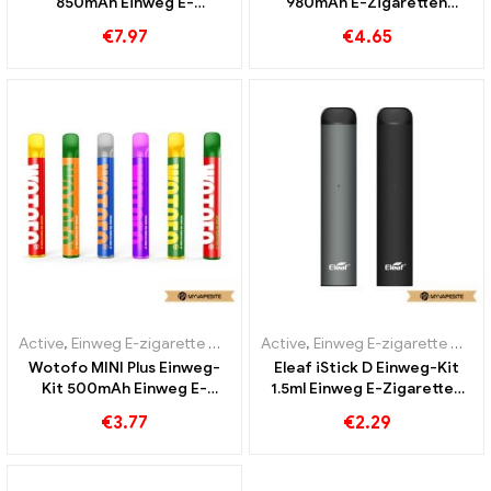
850mAh Einweg E-
980mAh E-Zigaretten
Zigaretten Großhandel丨
Großhandel丨Custom
€
7.97
€
4.65
Custom
Active
,
Einweg E-zigarette mit Nikotin
Active
,
Einweg E-Zigaretten
,
Einweg E-zigarette mit Nikotin
Wotofo MINI Plus Einweg-
Eleaf iStick D Einweg-Kit
Kit 500mAh Einweg E-
1.5ml Einweg E-Zigaretten
Zigaretten Großhandel丨
Großhandel丨Custom
€
3.77
€
2.29
Custom