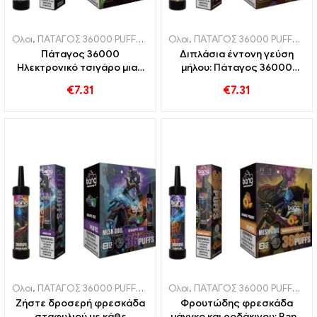
Ολοι
,
ΠΑΤΑΓΟΣ 36000 PUFFS
,
Ηλεκτρονικά τσιγάρα μιας χρήσης
Ολοι
,
ΠΑΤΑΓΟΣ 36000 PUFFS
,
,
Ηλ
Η
Πάταγος 36000
Διπλάσια έντονη γεύση
Ηλεκτρονικό τσιγάρο μιας
μήλου: Πάταγος 36000
χρήσης Puffs Τέλειο μείγμα
Φουσκώνει ηλεκτρονικό
€
7.31
€
7.31
μύρτιλου και βατόμουρου με
τσιγάρο μιας χρήσης με
διχτυωτό πηνίο για
Διπλά Μήλα για μέγιστη
φρουτώδη 36000 τρένα
απόλαυση
Ολοι
,
ΠΑΤΑΓΟΣ 36000 PUFFS
,
Ηλεκτρονικά τσιγάρα μιας χρήσης Λι
Ολοι
,
ΠΑΤΑΓΟΣ 36000 PUFFS
,
Ηλ
Ζήστε δροσερή φρεσκάδα
Φρουτώδης φρεσκάδα
σταφυλιού με κάθε
μάνγκο και ροδάκινου: Bang