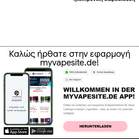
Καλώς ήρθατε στην εφαρμογή
myvapesite.de!