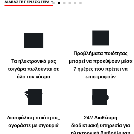
+
ΔΙΑΒΆΣΤΕ ΠΕΡΙΣΣΌΤΕΡΑ
Δ
σημασία. Da es…
π
Προβλήματα ποιότητας
Τα ηλεκτρονικά μας
μπορεί να προκύψουν μέσα
τσιγάρα πωλούνται σε
7 ημέρες που πρέπει να
όλο τον κόσμο
επιστραφούν
διασφάλιση ποιότητας,
24/7 Διαθέσιμη
αγοράστε με σιγουριά
διαδικτυακή υπηρεσία για
ηλεκτρονική διαβούλευση