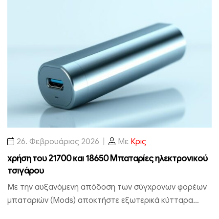
26. Φεβρουάριος 2026
Με
Κρις
χρήση του 21700 και 18650 Μπαταρίες ηλεκτρονικού
Η
ι
τσιγάρου
μ
Με την αυξανόμενη απόδοση των σύγχρονων φορέων
Τ
μπαταριών (Mods) αποκτήστε εξωτερικά κύτταρα
M
ιόντων λιθίου όπως τα φορμά 18650 και 21700 σε
"