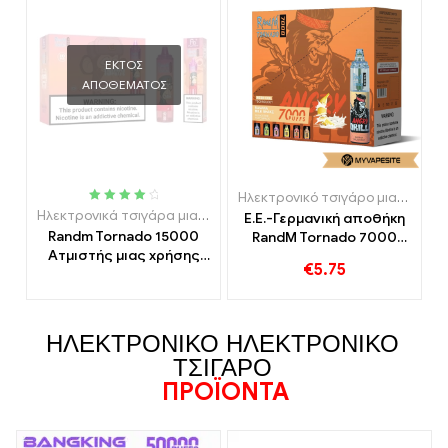
ΕΚΤΌΣ
ΑΠΟΘΈΜΑΤΟΣ
Ηλεκτρονικό τσιγάρο μιας χρήσης με νικοτίνη
Ονομαστικό
Ηλεκτρονικά τσιγάρα μιας χρήσης
Ε.Ε.-Γερμανική αποθήκη
ς
4.15
έξω
Randm Tornado 15000
RandM Tornado 7000
από 5
Ατμιστής μιας χρήσης
Ατμιστής μιας χρήσης
€
5.75
15000 Φουσκώματα
7000 Φουσκώματα
ΗΛΕΚΤΡΟΝΙΚΌ ΗΛΕΚΤΡΟΝΙΚΌ
ΤΣΙΓΆΡΟ
ΠΡΟΪΌΝΤΑ