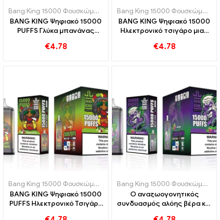
Bang King 15000 Φουσκώματα
,
Ηλεκτρονικά τσιγάρα μιας χρήσης
Bang King 15000 Φουσκώματα
,
BANG KING Ψηφιακό 15000
BANG KING Ψηφιακό 15000
PUFFS Γλύκα μπανάνας
Ηλεκτρονικό τσιγάρο μιας
φράουλα και τροπική γεύση
χρήσης PUFFS Peach Ice
€
4.78
€
4.78
Bang King 15000 Φουσκώματα
,
Ηλεκτρονικά τσιγάρα μιας χρήσης
Bang King 15000 Φουσκώματα
,
BANG KING Ψηφιακό 15000
Ο αναζωογονητικός
PUFFS Ηλεκτρονικό Τσιγάρο
συνδυασμός αλόης βέρα και
Μίας χρήσης Ένα υπέροχο
σταφυλιού BANG KING
€
4.78
€
4.78