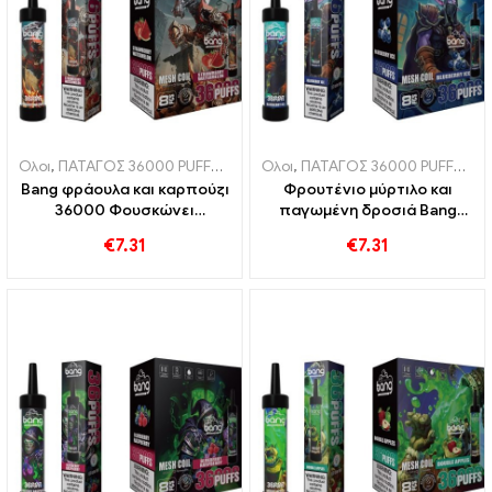
Ολοι
,
ΠΑΤΑΓΟΣ 36000 PUFFS
,
Ηλεκτρονικά τσιγάρα μιας χρήσης
Ολοι
,
ΠΑΤΑΓΟΣ 36000 PUFFS
,
,
Ηλ
Η
Bang φράουλα και καρπούζι
Φρουτένιο μύρτιλο και
36000 Φουσκώνει
παγωμένη δροσιά Bang
ηλεκτρονικό τσιγάρο μιας
36000 Puffs ηλεκτρονικό
€
7.31
€
7.31
χρήσης με διχτυωτό πηνίο
τσιγάρο μιας χρήσης για μια
για έντονη απόλαυση
μοναδική εμπειρία