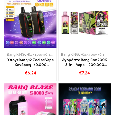
Bang KING
,
Ηλεκτρονικά τσιγάρα μιας χρήσης
Bang KING
,
Ηλεκτρονικά τσιγάρα μιας χρήσης
,
Ηλεκτρονικά τσιγ
Υπογείωση 12 Zodiac Vape
Αγοράστε Bang Box 200K
Χονδρική | 50.000
8-in-1 Vape – 200.000
Φουσκώματα
τζούρες και 10 Γεύσεις
€
6.24
€
7.24