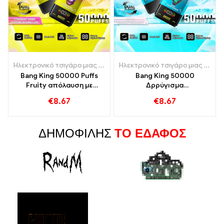
Ηλεκτρονικό τσιγάρο μιας χρήσης με νικοτίνη
,
Ηλεκτρονικά τσιγά
Ηλεκτρονικό τσιγάρο μιας χρήσης με νικοτίνη
Bang King 50000 Puffs
Bang King 50000
Fruity απόλαυση με
Δρρύγισμα
φραγκοστάφυλο
αναζωογονητικής γεύσης
€
8.67
€
8.67
φράουλας και καρπούζι με
κόκκινου ταύρου και
φούσκα
βατόμουρου
ΔΗΜΟΦΙΛΉΣ
ΤΟ ΈΔΑΦΟΣ