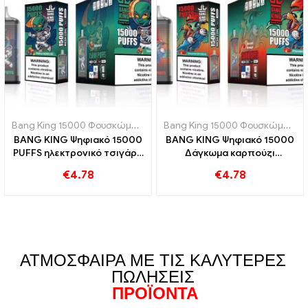
Bang King 15000 Φουσκώματα
,
Ηλεκτρονικά τσιγάρα μιας χρήσης
Bang King 15000 Φουσκώματα
,
BANG KING Ψηφιακό 15000
BANG KING Ψηφιακό 15000
PUFFS ηλεκτρονικό τσιγάρο
Δάγκωμα καρπούζι
μιας χρήσης, απολαμβάνω
φράουλα 15000 Μπουφάν
€
4.78
€
4.78
15000 Τρένα Triple Berry
για αναζωογονητική γεύση
Ice
ηλεκτρονικό τσιγάρο μιας
χρήσης
ΑΤΜΌΣΦΑΙΡΑ ΜΕ ΤΙΣ ΚΑΛΎΤΕΡΕΣ
ΠΩΛΉΣΕΙΣ
ΠΡΟΪΌΝΤΑ