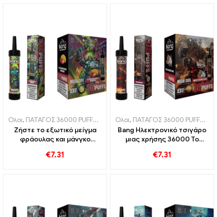
Ολοι
,
ΠΑΤΑΓΟΣ 36000 PUFFS
,
Ηλεκτρονικά τσιγάρα μιας χρήσης
Ολοι
,
ΠΑΤΑΓΟΣ 36000 PUFFS
,
,
Ηλ
Η
Ζήστε το εξωτικό μείγμα
Bang Ηλεκτρονικό τσιγάρο
φράουλας και μάνγκο
μιας χρήσης 36000 Το
36000 Ηλεκτρονικό
πλέγμα του τρένου
€
7.31
€
7.31
τσιγάρο μιας χρήσης με
προσφέρει μια
διχτυωτό πηνίο για έντονη
αναζωογονητική εμπειρία
απόλαυση φρούτων
καρπουζιού