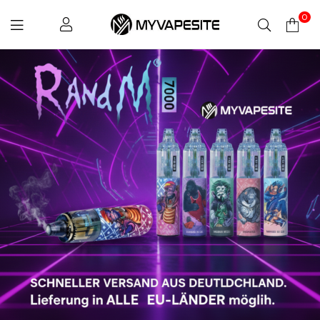
0
Myvapesite.de