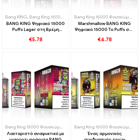
Bang KING
,
Bang King 15000 Φουσκώματα
,
Ηλεκτρονικό τσιγάρο μ
Bang King 15000 Φουσκώματα
,
BANG KING Ψηφιακό 15000
Marshmallow BANG KING
Puffs Lager στη Βρέμη
Ψηφιακό 15000 Το Puffs σου
15000 Απόλαυση χωρίς
δίνει 15000 Δάγκωμα
€
5.78
€
4.78
τρένα
γλυκών marshmallows
Bang King 15000 Φουσκώματα
,
Ηλεκτρονικά τσιγάρα μιας χρήσης
Bang King 15000 Φουσκώματα
,
Λαχταριστό αναψυκτικό με
Ένας αρμονικός
γιαούρτι φράουλα BANG
συνδυασμός τριών