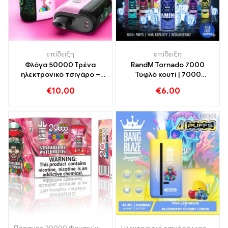
επίδειξη
επίδειξη
Φλόγα 50000 Τρένα
RandM Tornado 7000
ηλεκτρονικό τσιγάρο –
Τυφλό κουτί | 7000
Star Sky Edition |
Φουσκώματα | Γρήγορη
€
10.00
€
6.00
Αγοράστε τώρα
αποστολή στην ΕΕ