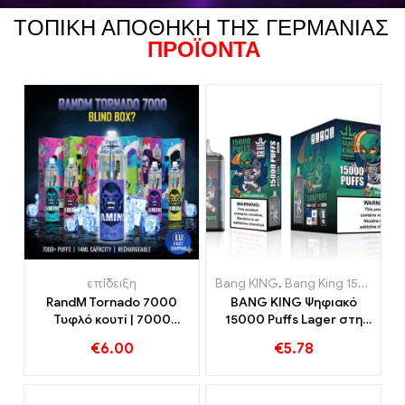
ΤΟΠΙΚΉ ΑΠΟΘΉΚΗ ΤΗΣ ΓΕΡΜΑΝΊΑΣ
ΠΡΟΪΌΝΤΑ
επίδειξη
Bang KING
,
Bang King 15000 Φουσκώματα
RandM Tornado 7000
BANG KING Ψηφιακό
Τυφλό κουτί | 7000
15000 Puffs Lager στη
Φουσκώματα | Γρήγορη
Βρέμη 15000 Απόλαυση
€
6.00
€
5.78
αποστολή στην ΕΕ
χωρίς τρένα