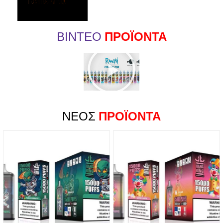
ΒΊΝΤΕΟ
ΠΡΟΪΌΝΤΑ
ΝΈΟΣ
ΠΡΟΪΌΝΤΑ