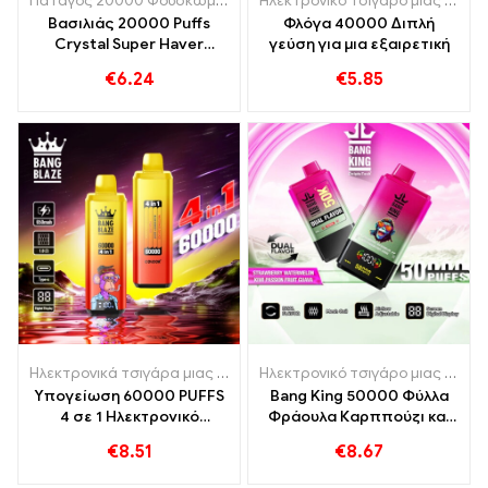
Πάταγος 20000 Φουσκώματα
,
Ηλεκτρονικά τσιγάρα μιας χρήση
Ηλεκτρονικό τσιγάρο μιας χρήσης με νικοτίνη
Βασιλιάς 20000 Puffs
Φλόγα 40000 Διπλή
Crystal Super Haver
γεύση για μια εξαιρετική
Capity und Triple Mesh
€
6.24
€
5.85
Coil
Ηλεκτρονικά τσιγάρα μιας χρήσης
,
Ηλεκτρονικά τσιγάρα μιας χ
Ηλεκτρονικό τσιγάρο μιας χρήσης με νικοτίνη
Υπογείωση 60000 PUFFS
Bang King 50000 Φύλλα
4 σε 1 Ηλεκτρονικό
Φράουλα Καρππούζι και
τσιγάρο μιας χρήσης
Πάθους Πάθους Πάθους
€
8.51
€
8.67
Γκουάβα Πάθους