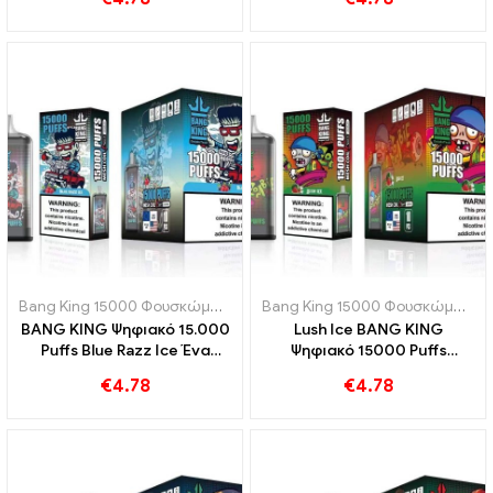
μείγμα από κόκκινα και
Digital 15000 PUFFS
πράσινα μήλα
ηλεκτρονικό τσιγάρο μιας
χρήσης
Bang King 15000 Φουσκώματα
,
Ηλεκτρονικά τσιγάρα μιας χρήσης
Bang King 15000 Φουσκώματα
,
BANG KING Ψηφιακό 15.000
Lush Ice BANG KING
Puffs Blue Razz Ice Ένα
Ψηφιακό 15000 Puffs
καινοτόμο ηλεκτρονικό
ηλεκτρονικό τσιγάρο μιας
€
4.78
€
4.78
τσιγάρο μιας χρήσης
χρήσης 15000 Φουσκωτό
καρπούζι