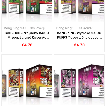
Bang King 15000 Φουσκώματα
,
Ηλεκτρονικά τσιγάρα μιας χρήσης
Bang King 15000 Φουσκώματα
,
BANG KING Ψηφιακό 15000
BANG KING Ψηφιακό 15000
Μπουκιές από ξινόμηλο
PUFFS Φρουτώδης αρμονία
βατόμουρο ηλεκτρονικού
από φρούτα του πάθους
€
4.78
€
4.78
τσιγάρου μιας χρήσης
ακτινίδιο και γκουάβα
15000 τρένα