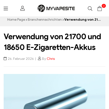
0
Myvapesite.de
Home Page
Branchennachrichten
Verwendung von 21700 und 18650 E-Zigaretten-Akkus
Verwendung von 21700 und
18650 E-Zigaretten-Akkus
26. Februar 2026
By
Chris