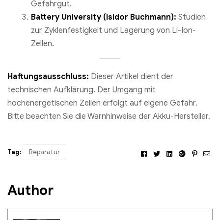
Gefahrgut.
Battery University (Isidor Buchmann):
Studien
zur Zyklenfestigkeit und Lagerung von Li-Ion-
Zellen.
Haftungsausschluss:
Dieser Artikel dient der
technischen Aufklärung. Der Umgang mit
hochenergetischen Zellen erfolgt auf eigene Gefahr.
Bitte beachten Sie die Warnhinweise der Akku-Hersteller.
Tag:
Reparatur
Facebook
Twitter
Linkedin
Google+
Pintere
Ema
Author