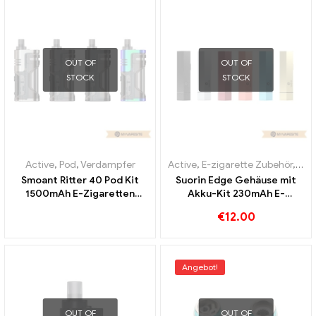
OUT OF
OUT OF
STOCK
STOCK
Active
,
Pod
,
Verdampfer
Active
,
E-zigarette Zubehör
,
Ver
Smoant Ritter 40 Pod Kit
Suorin Edge Gehäuse mit
1500mAh E-Zigaretten
Akku-Kit 230mAh E-
Großhandel丨Custom
Zigaretten Großhandel丨
€
12.00
Custom
Angebot!
OUT OF
OUT OF