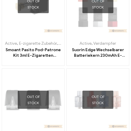
OUT OF
OUT OF
STOCK
STOCK
Active
,
E-zigarette Zubehör
,
Verdampfer
Active
,
Verdampfer
Smoant Pasito Pod-Patrone
Suorin Edge Wechselbarer
Kit 3ml E-Zigaretten
Batteriekern 230mAh E-
Großhandel丨Custom
Zigaretten Großhandel丨
Custom
OUT OF
OUT OF
STOCK
STOCK