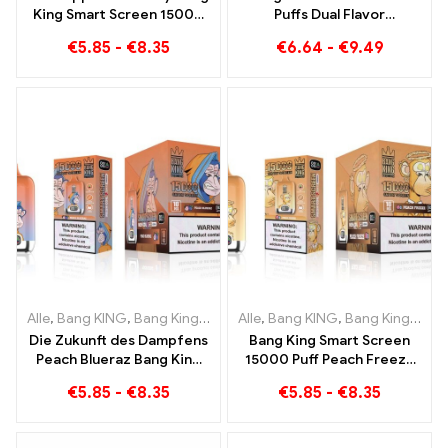
King Smart Screen 15000
Puffs Dual Flavor
Puff Ein unvergleichliches
Einweggerät Die perfekte
€
5.85
-
€
8.35
€
6.64
-
€
9.49
Dampferlebnis voller
Kombination aus Blueberry
frischer Aromen
Raspberry und Peach
Mango Watermelon
Alle
,
Bang KING
,
Bang King Smart Screen 15000 Puff
Alle
,
Bang KING
,
Bang King Smart Screen 15000 Puff
,
Einweg-E-Zi
Die Zukunft des Dampfens
Bang King Smart Screen
Peach Blueraz Bang King
15000 Puff Peach Freeze
Smart Screen 15000 Puff
Einweg E-Zigaretten
€
5.85
-
€
8.35
€
5.85
-
€
8.35