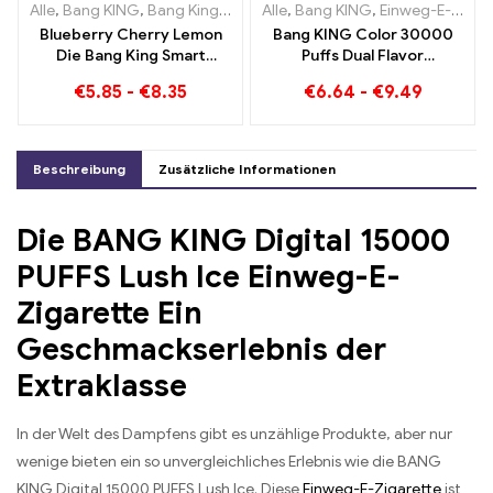
Alle
,
Bang KING
,
Bang King Smart Screen 15000 Puff
Alle
,
Bang KING
,
Einweg-E-Zigaretten Litauen
,
Einweg-E-Zi
Blueberry Cherry Lemon
Bang KING Color 30000
Die Bang King Smart
Puffs Dual Flavor
Screen 15000 Puffs Ein
Doppelter Genuss mit
€
5.85
-
€
8.35
€
6.64
-
€
9.49
Überblick über ein
Strawberry Kiwi und Sour
innovatives Einweg E-
Apple Raspberry
Zigaretten
Beschreibung
Zusätzliche Informationen
Die BANG KING Digital 15000
PUFFS Lush Ice Einweg-E-
Zigarette Ein
Geschmackserlebnis der
Extraklasse
In der Welt des Dampfens gibt es unzählige Produkte, aber nur
wenige bieten ein so unvergleichliches Erlebnis wie die BANG
KING Digital 15000 PUFFS Lush Ice. Diese
Einweg-E-Zigarette
ist