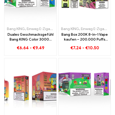
Bang KING
,
Einweg E-Zigaretten
,
Bang KING
Einweg-E-Zigaretten Litauen
,
Einweg E-Zigaretten
,
E
Duales Geschmacksgefühl
Bang Box 200K 8-in-1 Vape
Bang KING Color 30000
kaufen – 200.000 Puffs
Puffs Red Bull und
und 10 Flavors
€
6.64
-
€
9.49
€
7.24
-
€
10.50
Blueberry Watermelon
30000 Puffs Einweg-E-
Zigarette