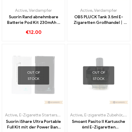
Active
,
Verdampfer
Active
,
Verdampfer
Suorin Rand abnehmbare
OBS PLUCK Tank 3.5ml E-
Batterie Pod Kit 230mAh &
Zigaretten Großhandel丨
1.5ml E-Zigaretten
Custom
€
12.00
Großhandel丨Custom
OUT OF
OUT OF
STOCK
STOCK
Active
,
E-Zigarette Starterset
,
Verdampfer
Active
,
E-zigarette Zubehör
,
Ver
Suorin iShare Ultra Portable
Smoant Pasito II Kartusche
Full Kit mit der Power Bank
6ml E-Zigaretten