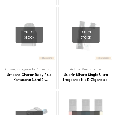
E-Zigaretten Großhandel丨
Großhandel丨Custom
Custom
OUT OF
OUT OF
STOCK
STOCK
Active
,
E-zigarette Zubehör
,
Verdampfer
Active
,
Verdampfer
Smoant Charon Baby Plus
Suorin iShare Single Ultra
Kartusche 3.5ml E-
Tragbares Kit E-Zigaretten
Zigaretten Großhandel丨
Großhandel丨Custom
Custom