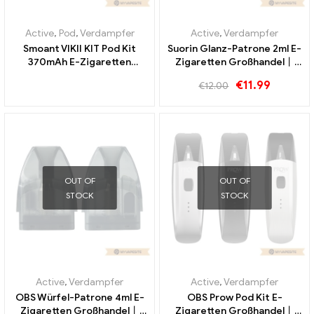
Active
,
Pod
,
Verdampfer
Active
,
Verdampfer
Smoant VIKII KIT Pod Kit
Suorin Glanz-Patrone 2ml E-
370mAh E-Zigaretten
Zigaretten Großhandel丨
Großhandel丨Custom
Custom
€
11.99
€
12.00
OUT OF
OUT OF
STOCK
STOCK
Active
,
Verdampfer
Active
,
Verdampfer
OBS Würfel-Patrone 4ml E-
OBS Prow Pod Kit E-
Zigaretten Großhandel丨
Zigaretten Großhandel丨