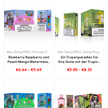
Alle
,
Bang KING
,
Einweg-E-Zigaretten Litauen
Alle
,
Bang KING
,
Einweg-E-Zigaret
,
Bang King Smart Screen 15000 Puff
Blueberry Raspberry und
Ein Tropenparadies für
Peach Mango Watermelon
Ihre Sinne mit der Tropical
Bang KING Farbe 30000
Fruit Bang King Smart
€
6.64
-
€
9.49
€
5.85
-
€
8.35
Puffs EINWEG E-
Screen 15000 Puff
ZIGARETTEN Dual Flavor
Einweggerät Die perfekte
Kombination