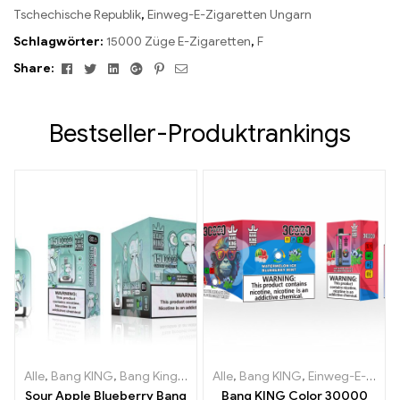
Tschechische Republik
,
Einweg-E-Zigaretten Ungarn
Schlagwörter:
15000 Züge E-Zigaretten
,
F
Facebook
Twitter
Linkedin
Google+
Pinterest
Email
Share:
Bestseller-Produktrankings
Alle
,
Bang KING
,
Bang King Smart Screen 15000 Puff
Alle
,
Bang KING
,
Einweg-E-Zigaretten Litauen
,
Einweg-E-Zi
Sour Apple Blueberry Bang
Bang KING Color 30000