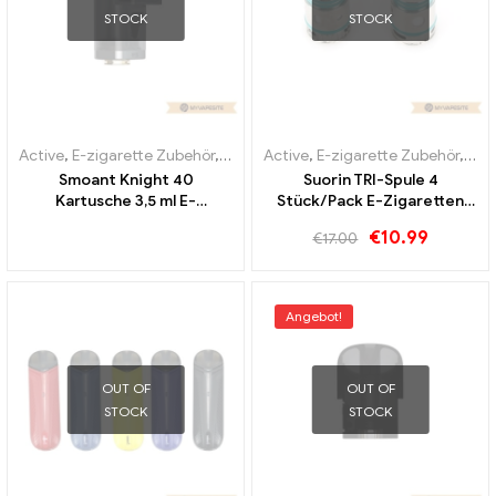
STOCK
STOCK
Active
,
E-zigarette Zubehör
,
Verdampfer
Active
,
E-zigarette Zubehör
,
Ver
Smoant Knight 40
Suorin TRI-Spule 4
Kartusche 3,5 ml E-
Stück/Pack E-Zigaretten
Zigaretten Großhandel丨
Großhandel丨Custom
€
10.99
€
17.00
Custom
Angebot!
OUT OF
OUT OF
STOCK
STOCK