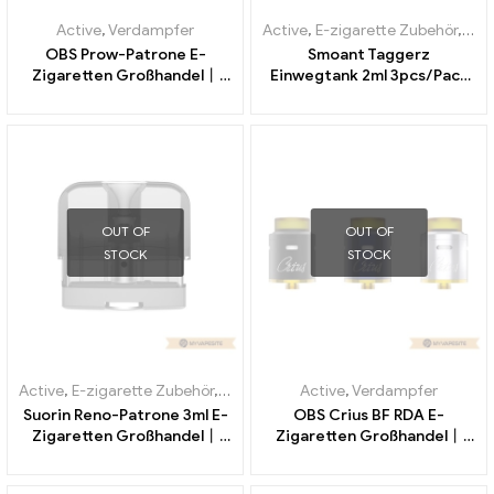
Active
,
Verdampfer
Active
,
E-zigarette Zubehör
,
Ver
OBS Prow-Patrone E-
Smoant Taggerz
Zigaretten Großhandel丨
Einwegtank 2ml 3pcs/Pack
Custom
E-Zigaretten Großhandel丨
Custom
OUT OF
OUT OF
STOCK
STOCK
Active
,
E-zigarette Zubehör
,
Verdampfer
Active
,
Verdampfer
Suorin Reno-Patrone 3ml E-
OBS Crius BF RDA E-
Zigaretten Großhandel丨
Zigaretten Großhandel丨
Custom
Custom