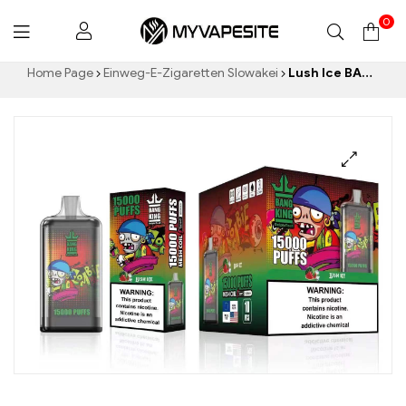
0
Myvapesite.de
Home Page
Einweg-E-Zigaretten Slowakei
Lush Ice BANG KING Digital 15000 Puffs elektronische Einwegzigarette 15000 Puff Watermelon