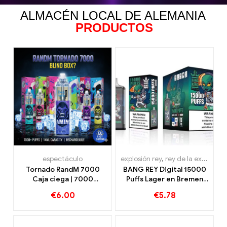
ALMACÉN LOCAL DE ALEMANIA
PRODUCTOS
espectáculo
explosión rey
,
rey de la explosión 15000 bocanadas
Tornado RandM 7000
BANG REY Digital 15000
Caja ciega | 7000
Puffs Lager en Bremen
bocanadas | Envío rápido
15000 Disfrute sin tren
€
6.00
€
5.78
a la UE