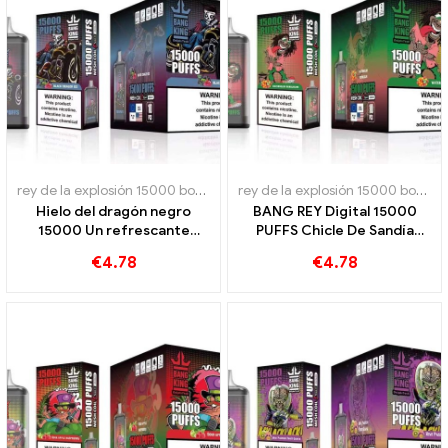
rey de la explosión 15000 bocanadas
,
Cigarrillos electrónicos dese
rey de la explosión 15000 bocanadas
Hielo del dragón negro
BANG REY Digital 15000
15000 Un refrescante
PUFFS Chicle De Sandía
sorbo de hielo y frescura
15000 Los puffs encantarán
€
4.78
€
4.78
BANG KING Digital 15000
tu paladar
PUFFS