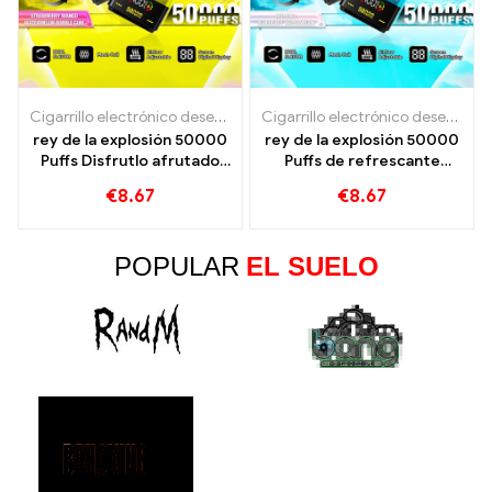
Cigarrillo electrónico desechable con nicotina.
,
Cigarrillos electr
Cigarrillo electrónico desechable con nicotina.
rey de la explosión 50000
rey de la explosión 50000
Puffs Disfrutlo afrutado
Puffs de refrescante
con mango de fresa y
sabor a sandía de Red Bull
€
8.67
€
8.67
chicle de sandía
y Blueberry
POPULAR
EL SUELO