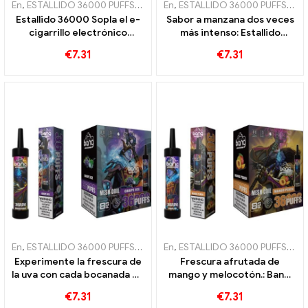
En
,
ESTALLIDO 36000 PUFFS
,
Cigarrillos electrónicos desechables
En
,
ESTALLIDO 36000 PUFFS
,
Cig
,
C
Estallido 36000 Sopla el e-
Sabor a manzana dos veces
cigarrillo electrónico
más intenso: Estallido
disponible Mezcla perfecta
36000 Cigarrillo
€
7.31
€
7.31
de arándano y frambuesa
electrónico desechable
con bobina de malla para
Puffs con manzanas dobles
sabor a fruta 36000 Trenes
para disfrutar al máximo
En
,
ESTALLIDO 36000 PUFFS
,
Cigarrillos electrónicos desechables L
En
,
ESTALLIDO 36000 PUFFS
,
Cig
Experimente la frescura de
Frescura afrutada de
la uva con cada bocanada de
mango y melocotón.: Bang,
Bang 36000 Cigarrillo
cigarrillo electrónico
€
7.31
€
7.31
electrónico desechable
desechable con 36000