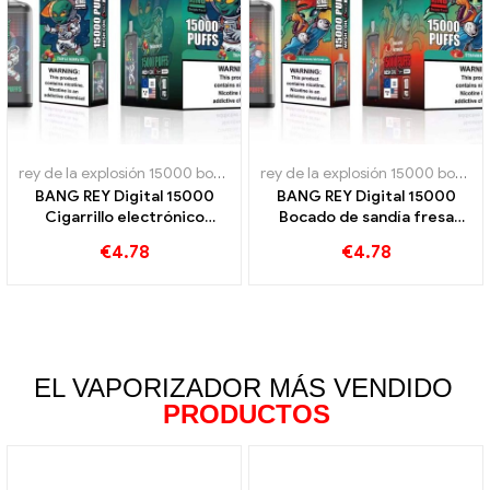
rey de la explosión 15000 bocanadas
,
Cigarrillos electrónicos dese
rey de la explosión 15000 bocanadas
BANG REY Digital 15000
BANG REY Digital 15000
Cigarrillo electrónico
Bocado de sandía fresa
desechable PUFFS, disfrutar
15000 Bocanadas para un
€
4.78
€
4.78
15000 Trenes Triple Berry
cigarrillo electrónico
Ice
desechable de sabor
refrescante
EL VAPORIZADOR MÁS VENDIDO
PRODUCTOS