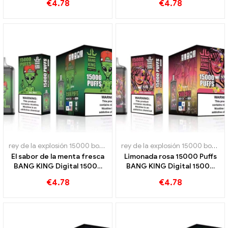
€
4.78
€
4.78
digital BANG KING 15000
PUFFS
rey de la explosión 15000 bocanadas
,
Cigarrillos electrónicos dese
rey de la explosión 15000 bocanadas
El sabor de la menta fresca
Limonada rosa 15000 Puffs
BANG KING Digital 15000
BANG KING Digital 15000
PUFFS Menta Fría 15000
PUFFS Experiencia
€
4.78
€
4.78
bocanadas
refrescante