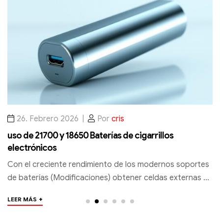
26. Febrero 2026
Por
cris
uso de 21700 y 18650 Baterías de cigarrillos
L
electrónicos
p
Con el creciente rendimiento de los modernos soportes
e
de baterías (Modificaciones) obtener celdas externas de
My
iones de litio como los formatos 18650 y 21700 en
“
+
LEER MÁS
LE
importancia. Da es…
t