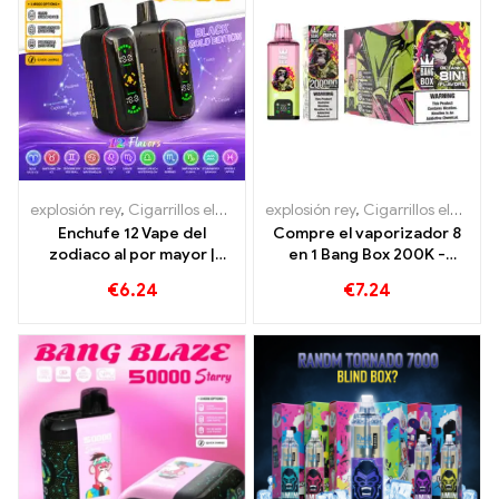
explosión rey
,
Cigarrillos electrónicos desechables
explosión rey
,
Cigarrillos electrónicos desechables
,
Cigarrillos ele
Enchufe 12 Vape del
Compre el vaporizador 8
zodiaco al por mayor |
en 1 Bang Box 200K -
50.000 bocanadas
200.000 bocanadas y 10
€
6.24
€
7.24
Sabores