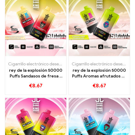
Cigarrillo electrónico desechable con nicotina.
,
Cigarrillos electr
Cigarrillo electrónico desechable con nicotina.
rey de la explosión 50000
rey de la explosión 50000
Puffs Sandasos de fresa y
Puffs Aromas afrutados de
sabores de hielo de
Strawberry Mango
€
8.67
€
8.67
dragón negro
Strawberry Kiwi para una
experiencia intensiva de
vapor