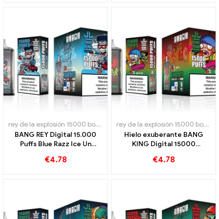
rey de la explosión 15000 bocanadas
,
Cigarrillos electrónicos dese
rey de la explosión 15000 bocanadas
BANG REY Digital 15.000
Hielo exuberante BANG
Puffs Blue Razz Ice Un
KING Digital 15000
innovador cigarrillo
Cigarrillo electrónico
€
4.78
€
4.78
electrónico desechable
disponible de los soplos
15000 Sandía hojaldre