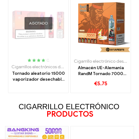
AGOTADO
Cigarrillo electrónico desechable con nicotina.
Calificado
Cigarrillos electrónicos desechables
Almacén UE-Alemania
4.15
fuera
Tornado aleatorio 15000
RandM Tornado 7000
de 5
vaporizador desechable
vaporizador desechable
€
5.75
15000 bocanadas
7000 bocanadas
CIGARRILLO ELECTRÓNICO
PRODUCTOS