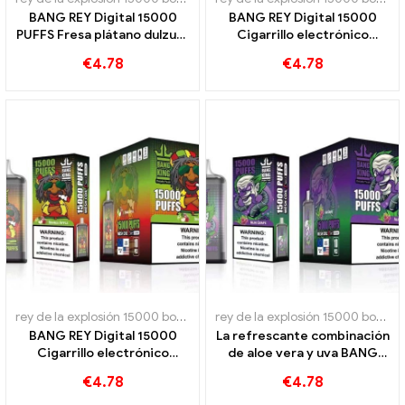
BANG REY Digital 15000
BANG REY Digital 15000
PUFFS Fresa plátano dulzura
Cigarrillo electrónico
y sabor tropical
desechable PUFFS Peach Ice
€
4.78
€
4.78
rey de la explosión 15000 bocanadas
,
Cigarrillos electrónicos dese
rey de la explosión 15000 bocanadas
BANG REY Digital 15000
La refrescante combinación
Cigarrillo electrónico
de aloe vera y uva BANG
desechable PUFFS Una
KING Digital 15000
€
4.78
€
4.78
deliciosa mezcla de
Cigarrillo electrónico
manzanas rojas y verdes
desechable PUFFS