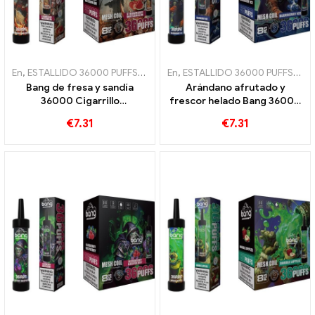
En
,
ESTALLIDO 36000 PUFFS
,
Cigarrillos electrónicos desechables
En
,
ESTALLIDO 36000 PUFFS
,
Cig
,
C
Bang de fresa y sandía
Arándano afrutado y
36000 Cigarrillo
frescor helado Bang 36000
electrónico desechable
Cigarrillo electrónico
€
7.31
€
7.31
Puffs con bobina de malla
desechable Puffs para una
para un disfrute intenso
experiencia única