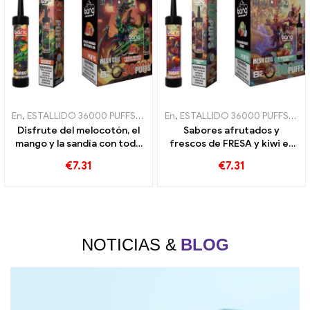
En
,
ESTALLIDO 36000 PUFFS
,
Cigarrillos electrónicos desechables
En
,
ESTALLIDO 36000 PUFFS
,
Cig
,
C
Disfrute del melocotón, el
Sabores afrutados y
mango y la sandía con todo
frescos de FRESA y kiwi en
36000 Puffs desechables de
cada bocanada de BANG
€
7.31
€
7.31
cigarrillo electrónico y
36000 Cigarrillo
bobina de malla.
electrónico desechable
Puffs para un disfrute
duradero
NOTICIAS &
BLOG