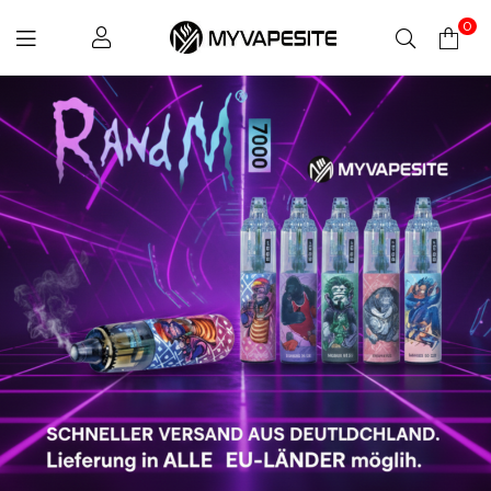
0
Myvapesite.de