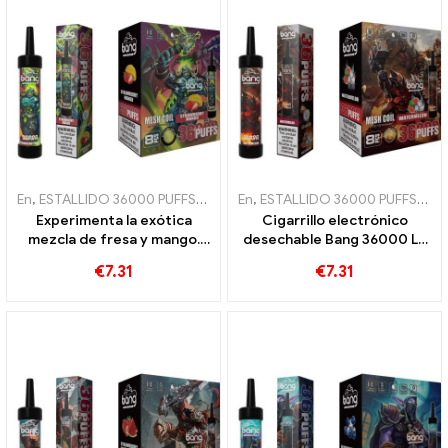
En
,
ESTALLIDO 36000 PUFFS
,
Cigarrillos electrónicos desechables
En
,
ESTALLIDO 36000 PUFFS
,
Cig
,
C
Experimenta la exótica
Cigarrillo electrónico
mezcla de fresa y mango.
desechable Bang 36000 La
36000 Cigarrillo
bobina de malla de Trains
€
7.31
€
7.31
electrónico desechable
proporciona una
Puffs con bobina de malla
refrescante experiencia de
para disfrutar
sandía
intensamente de la fruta