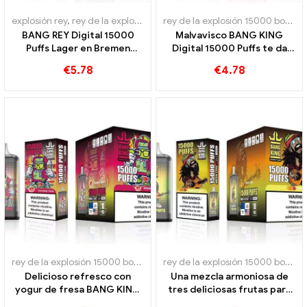
explosión rey
,
rey de la explosión 15000 bocanadas
,
Cigarrillo elect
rey de la explosión 15000 bocanadas
BANG REY Digital 15000
Malvavisco BANG KING
Puffs Lager en Bremen
Digital 15000 Puffs te da
15000 Disfrute sin tren
15000 Bocado de
€
5.78
€
4.78
malvaviscos dulces
rey de la explosión 15000 bocanadas
,
Cigarrillos electrónicos dese
rey de la explosión 15000 bocanadas
Delicioso refresco con
Una mezcla armoniosa de
yogur de fresa BANG KING
tres deliciosas frutas para
Digital 15000 PUFFS
una intensa experiencia