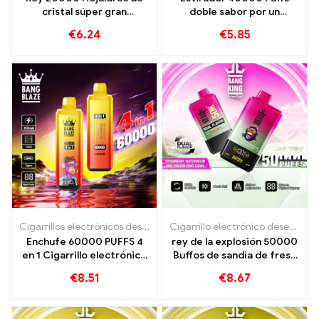
cristal súper gran
doble sabor por un
capacidad und triple malla
excepcional
€
6.24
€
5.85
bobina
Cigarrillos electrónicos desechables
,
Cigarrillos electrónicos dese
Cigarrillo electrónico desechable con nicotina.
Enchufe 60000 PUFFS 4
rey de la explosión 50000
en 1 Cigarrillo electrónico
Buffos de sandía de fresa
desechable
y kiwi pasión fruta de la
€
8.51
€
8.67
guayaba de la guayaba