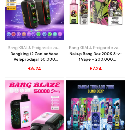
Bang KRALJ
,
E-cigarete za enkratno uporabo
Bang KRALJ
,
,
E-cigarete za enkra
E-cigarete za enkratno uporabo
Bangking 12 Zodiac Vape
Nakup Bang Box 200K 8-v-
Veleprodaja | 50.000
1 Vape – 200.000
Napihnjenci
Napihnjenci in 10 Okusi
€
6.24
€
7.24