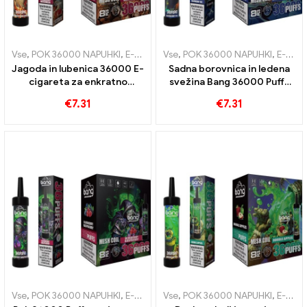
Vse
,
POK 36000 NAPUHKI
,
E-cigarete za enkratno uporabo
Vse
,
POK 36000 NAPUHKI
,
E-cigare
,
E-cigarete za enkratno uporabo
Jagoda in lubenica 36000 E-
Sadna borovnica in ledena
cigareta za enkratno
svežina Bang 36000 Puffs
uporabo Puffs z mrežasto
e-cigareta za enkratno
€
7.31
€
7.31
tuljavo za intenziven užitek
uporabo za edinstveno
izkušnjo
Vse
,
POK 36000 NAPUHKI
,
E-cigarete za enkratno uporabo
Vse
,
POK 36000 NAPUHKI
,
E-cigare
,
E-cigarete za enkratno uporabo