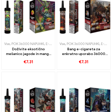
Vse
,
POK 36000 NAPUHKI
,
E-cigarete za enkratno uporabo
Vse
,
POK 36000 NAPUHKI
,
E-cigare
,
E-cigarete za enkratno uporabo
Doživite eksotično
Bang e-cigareta za
mešanico jagode in manga
enkratno uporabo 36000
36000 Puffs e-cigareta za
Mrežasta tuljava Trains
€
7.31
€
7.31
enkratno uporabo z
zagotavlja osvežujočo
mrežasto tuljavo za
izkušnjo lubenice
intenzivno uživanje sadja