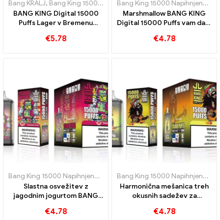
Bang KRALJ
,
Bang King 15000 Napihnjenci
,
E-cigareta za enkratno 
Bang King 15000 Napihnjenci
,
E-
BANG KING Digital 15000
Marshmallow BANG KING
Puffs Lager v Bremenu
Digital 15000 Puffs vam daje
15000 Uživanje brez
15000 Grižljaj sladkega
€
5.78
€
4.78
treninga
marshmallowa
Bang King 15000 Napihnjenci
,
E-cigarete za enkratno uporabo Šve
Bang King 15000 Napihnjenci
,
E-
Slastna osvežitev z
Harmonična mešanica treh
jagodnim jogurtom BANG
okusnih sadežev za
KING Digital 15000
intenzivno digitalno
€
4.78
€
4.78
NAPUHKI
izkušnjo BANG KING 15000