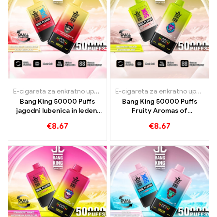
E-cigareta za enkratno uporabo z nikotinom
,
E-cigarete za enkra
E-cigareta za enkratno uporabo z nikotinom
Bang King 50000 Puffs
Bang King 50000 Puffs
jagodni lubenica in ledeni
Fruity Aromas of
okusi črnega zmaja
Strawberry Mango
€
8.67
€
8.67
Strawberry Kiwi za
intenzivno parno
doživetje