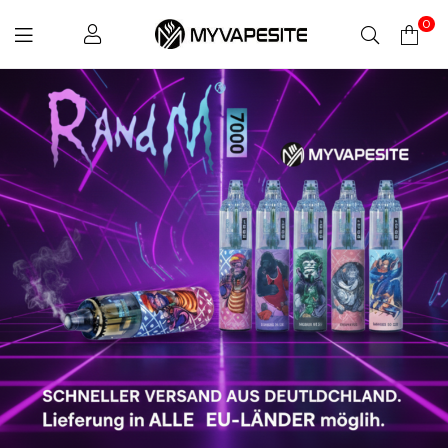
0
Myvapesite.de