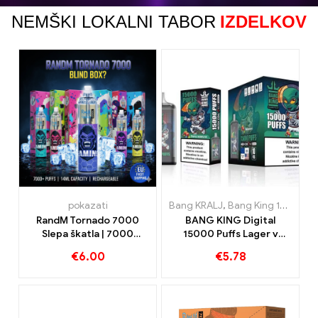
NEMŠKI LOKALNI TABOR
IZDELKOV
pokazati
Bang KRALJ
,
Bang King 15000 Napihnjenci
RandM Tornado 7000
BANG KING Digital
Slepa škatla | 7000
15000 Puffs Lager v
Napihnjenci | Hitra
Bremenu 15000 Uživanje
€
6.00
€
5.78
dostava v EU
brez treninga