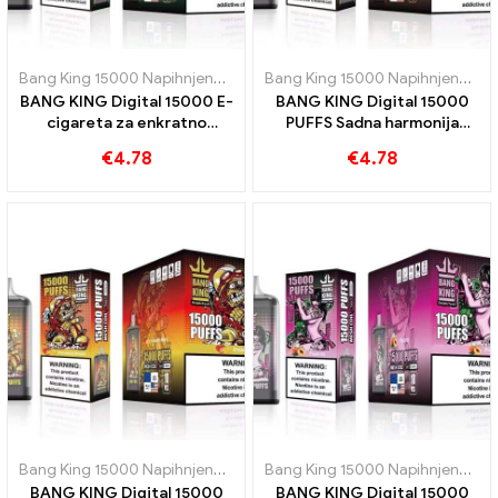
Bang King 15000 Napihnjenci
,
E-cigarete za enkratno uporabo Šve
Bang King 15000 Napihnjenci
,
E-
BANG KING Digital 15000 E-
BANG KING Digital 15000
cigareta za enkratno
PUFFS Sadna harmonija
uporabo Puffs of kislo
pasijonke kivija in guave
€
4.78
€
4.78
jabolko malina 15000 Vlaki
Bang King 15000 Napihnjenci
,
E-cigarete za enkratno uporabo Šve
Bang King 15000 Napihnjenci
,
E-
BANG KING Digital 15000
BANG KING Digital 15000