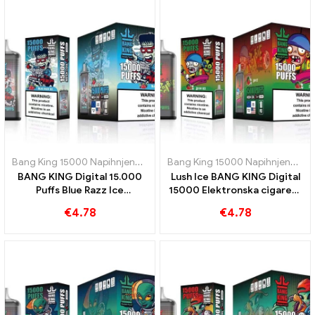
Bang King 15000 Napihnjenci
,
E-cigarete za enkratno uporabo Šve
Bang King 15000 Napihnjenci
,
E-
BANG KING Digital 15.000
Lush Ice BANG KING Digital
Puffs Blue Razz Ice
15000 Elektronska cigareta
Inovativna e-cigareta za
Puffs za enkratno uporabo
€
4.78
€
4.78
enkratno uporabo
15000 Puff lubenica