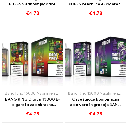
PUFFS Sladkost jagodne
PUFFS Peach Ice e-cigareta
banane in tropskega okusa
za enkratno uporabo
€
4.78
€
4.78
Bang King 15000 Napihnjenci
,
E-cigarete za enkratno uporabo Šve
Bang King 15000 Napihnjenci
,
E-
BANG KING Digital 15000 E-
Osvežujoča kombinacija
cigareta za enkratno
aloe vere in grozdja BANG
uporabo PUFFS Slastna
KING Digital 15000 PUFFS
€
4.78
€
4.78
mešanica rdečih in zelenih
elektronska cigareta za
jabolk
enkratno uporabo