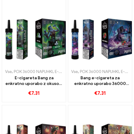
za intenzivno izkušnjo
grozdnega ledu
Vse
,
POK 36000 NAPUHKI
,
E-cigarete za enkratno uporabo
Vse
,
POK 36000 NAPUHKI
,
E-cigare
,
E-cigarete za enkratno uporabo
E-cigareta Bang za
Bang e-cigareta za
enkratno uporabo z okusom
enkratno uporabo 36000
ledeno mrzle mete 36000
Trenira z najslajšim mešanim
€
7.31
€
7.31
Napihnjenci in mrežasta
sadjem za vrhunsko izkušnjo
tuljava za ultimativni pridih
vapinga zahvaljujoč
svežine
mrežasti tuljavi