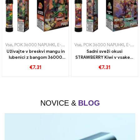
Vse
,
POK 36000 NAPUHKI
,
E-cigarete za enkratno uporabo
Vse
,
POK 36000 NAPUHKI
,
E-cigare
,
E-cigarete za enkratno uporabo
Uživajte v breskvi mangu in
Sadni sveži okusi
lubenici z bangom 36000
STRAWBERRY Kiwi v vsakem
Puffs e-cigareta za
vdihavanju BANG-a 36000
€
7.31
€
7.31
enkratno uporabo in
E-cigareta za enkratno
mrežasta tuljava
uporabo Puffs za
dolgotrajen užitek
NOVICE &
BLOG