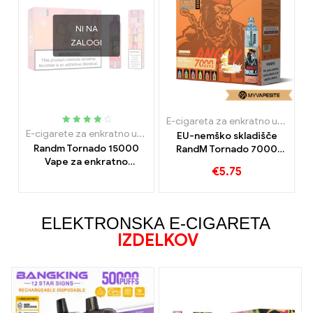
NI NA
ZALOGI
E-cigareta za enkratno uporabo z nikotinom
Ocenjeno
E-cigarete za enkratno uporabo
EU-nemško skladišče
4.15
zunaj
Randm Tornado 15000
RandM Tornado 7000
5
Vape za enkratno
Vape za enkratno
€
5.75
uporabo 15000
uporabo 7000
Napihnjenci
Napihnjenci
ELEKTRONSKA E-CIGARETA
IZDELKOV