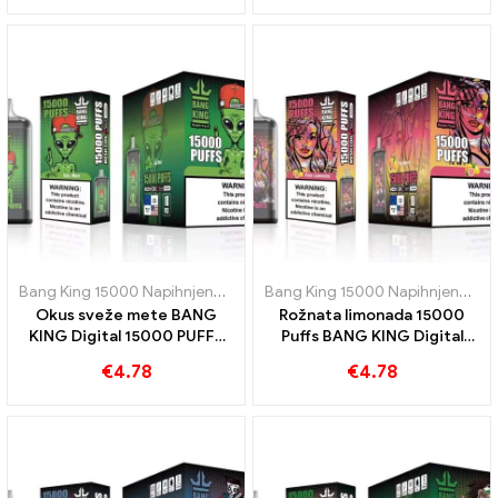
NAPUHKI
Bang King 15000 Napihnjenci
,
E-cigarete za enkratno uporabo Šve
Bang King 15000 Napihnjenci
,
E-
Okus sveže mete BANG
Rožnata limonada 15000
KING Digital 15000 PUFFS
Puffs BANG KING Digital
Cool Mint 15000
15000 PUFFS Osvežilno
€
4.78
€
4.78
Napihnjenci
doživetje