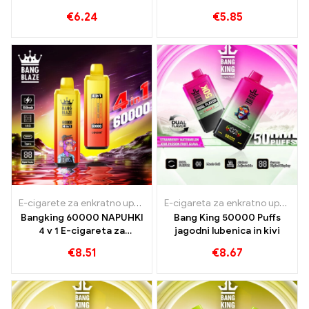
zmogljivost in trojna
€
6.24
€
5.85
mrežasta tuljava
E-cigarete za enkratno uporabo
,
E-cigarete za enkratno uporabo P
E-cigareta za enkratno uporabo z nikotinom
Bangking 60000 NAPUHKI
Bang King 50000 Puffs
4 v 1 E-cigareta za
jagodni lubenica in kivi
enkratno uporabo
€
8.51
€
8.67