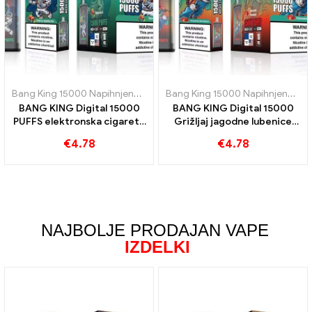
Bang King 15000 Napihnjenci
,
E-cigarete za enkratno uporabo Šve
Bang King 15000 Napihnjenci
,
E-
BANG KING Digital 15000
BANG KING Digital 15000
PUFFS elektronska cigareta
Grižljaj jagodne lubenice
za enkratno uporabo,
15000 Oblački za osvežilni
€
4.78
€
4.78
uživajte 15000 Trenira
okus e-cigaret za enkratno
Triple Berry Ice
uporabo
NAJBOLJE PRODAJAN VAPE
IZDELKI