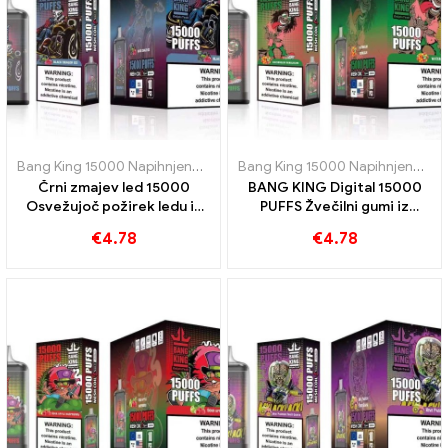
Bang King 15000 Napihnjenci
,
E-cigarete za enkratno uporabo Šve
Bang King 15000 Napihnjenci
,
E-
Črni zmajev led 15000
BANG KING Digital 15000
Osvežujoč požirek ledu in
PUFFS Žvečilni gumi iz
svežine BANG KING Digital
lubenice 15000 Napihnjenci
€
4.78
€
4.78
15000 NAPUHKI
bodo očarali vaše brbončice