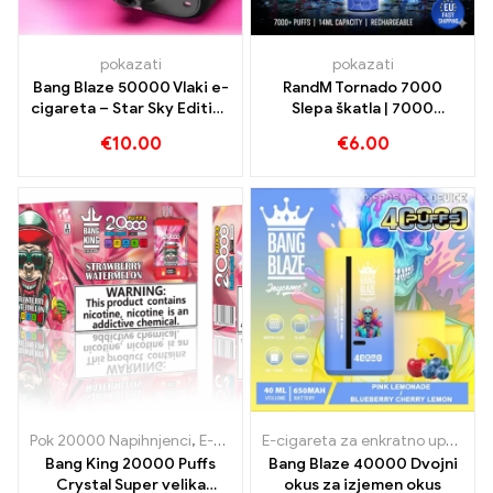
pokazati
pokazati
Bang Blaze 50000 Vlaki e-
RandM Tornado 7000
cigareta – Star Sky Edition
Slepa škatla | 7000
| Kupi zdaj
Napihnjenci | Hitra
€
10.00
€
6.00
dostava v EU
Pok 20000 Napihnjenci
,
E-cigarete za enkratno uporabo
,
E-cigare
E-cigareta za enkratno uporabo z nikotinom
Bang King 20000 Puffs
Bang Blaze 40000 Dvojni
Crystal Super velika
okus za izjemen okus