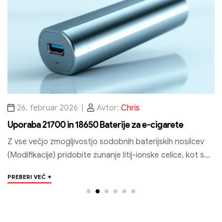
26. februar 2026
Avtor:
Chris
Uporaba 21700 in 18650 Baterije za e-cigarete
Je
t
Z vse večjo zmogljivostjo sodobnih baterijskih nosilcev
e
Te
(Modifikacije) pridobite zunanje litij-ionske celice, kot so
My
formati 18650 in 21700 po pomembnosti. Da es…
+
PREBERI VEČ
(V
PR
o