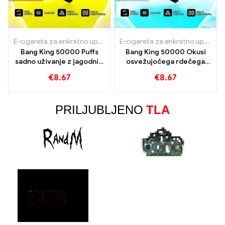
E-cigareta za enkratno uporabo z nikotinom
,
E-cigarete za enkra
E-cigareta za enkratno uporabo z nikotinom
Bang King 50000 Puffs
Bang King 50000 Okusi
sadno uživanje z jagodnim
osvežujočega rdečega
mangom in lubenicami
bika in borovničeve
€
8.67
€
8.67
mehurčkov gumi
lubenice
PRILJUBLJENO
TLA