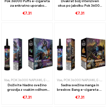
Pok 36000 Puffs e-cigareta
Dvakrat bolj intenziven
za enkratno uporabo
okus po jabolku: Pok 36000
Popolna mešanica borovnic
Puffs e-cigareta za
€
7.31
€
7.31
in malin z mrežasto tuljavo
enkratno uporabo z
za saden 36000 Vlaki
dvojnimi jabolki za največji
užitek
Vse
,
POK 36000 NAPUHKI
,
E-cigarete za enkratno uporabo Litva
Vse
,
POK 36000 NAPUHKI
,
E-cigarete za enkratno uporabo
,
E-
Doživite hladno svežino
Sadna svežina manga in
grozdja z vsakim vdihom
breskve: Bang e-cigareta za
Banga 36000 Puffs e-
enkratno uporabo z 36000
€
7.31
€
7.31
cigareta za enkratno
trenira za tropsko izkušnjo
uporabo z mrežasto tuljavo
vapinga