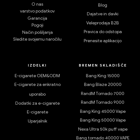
O nas
Blog
varstvo podatkov
Dajatve in davki
Garancija
Veleprodaja B2B
Pogoji
Pravica do odstopa
Način pošiljanja
Sledite svojemu naročilu
Prenesite aplikacijo
IZDELKI
BREMEN SKLADIŠČE
E-cigarete OEM&ODM
Bang King 15000
E-cigarete za enkratno
Bang Blaze 20000
RandM Tornado 7000
uporabo
RandM Tornado 9000
Dodatki za e-cigarete
Bang King 45000 Vape
E-cigarete
Bang King 50000 Vape
Uparjalnik
Nexa Ultra 50k puff vape
Bang tornado 40000 VAPE