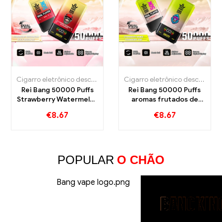
veis ​​Polônia
,
Cigarros Eletrónicos Descartáveis ​​Portugal
,
Cigarros eletrônicos descartáveis
Cigarro eletrônico descartável com nicotina
,
,
Cigarros eletrônico
Cigarros eletrônic
,
Cigarros ele
Cigarro eletrônico descartável com nicotina
Rei Bang 50000 Puffs
Rei Bang 50000 Puffs
Strawberry Watermelon
aromas frutados de
e Black Dragon Ice
morango manga
€
8.67
€
8.67
Flavors
morango kiwi para uma
experiência intensiva a
vapor
POPULAR
O CHÃO