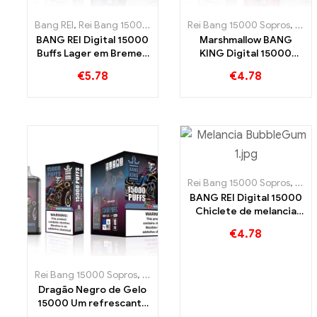
Bang REI
,
Rei Bang 15000 Sopros
,
Cigarro eletrônico descartáv
Rei Bang 15000 Sopros
,
Cigar
BANG REI Digital 15000
Marshmallow BANG
Buffs Lager em Bremen
KING Digital 15000
15000 Prazer sem trem
Puffs dá a você 15000
€
5.78
€
4.78
Mordida de
marshmallow doce
Rei Bang 15000 Sopros
,
Cigar
BANG REI Digital 15000
Chiclete de melancia
PUFFS 15000 Puffs vão
€
4.78
encantar suas papilas
gustativas
Rei Bang 15000 Sopros
,
Cigarros eletrônicos descartáveis ​​Sué
Dragão Negro de Gelo
15000 Um refrescante
gole de gelo e frescor