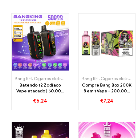
Bang REI
,
Cigarros eletrônicos descartáveis
Bang REI
,
,
Cigarros eletrônicos descartáveis
Cigarros eletrônic
Batendo 12 Zodíaco
Compre Bang Box 200K
Vape atacado | 50.000
8 em 1 Vape - 200.000
Sopros
Sopros e 10 Sabores
€
6.24
€
7.24