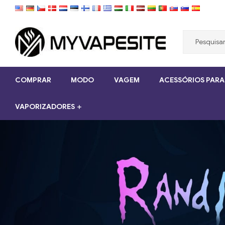
Myvapesite.de
Encomende
COMPRAR
MODO
VAGEM
ACESSÓRIOS PARA
cigarros
eletrônicos
VAPORIZADORES
baratos
online
no
myvapesite.de