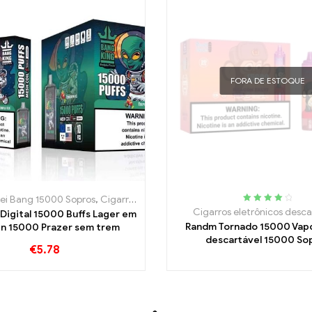
AGORA
FORA DE ESTOQUE
ei Bang 15000 Sopros
,
Cigarro eletrônico descartável com nicotina
,
Ci
Avaliado
Cigarros eletrônicos desca
Digital 15000 Buffs Lager em
4.15
fora de
Randm Tornado 15000 Vap
n 15000 Prazer sem trem
5
descartável 15000 So
€
5.78