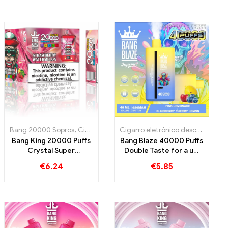
etrônicos descartáveis ​​Dinamarca
Bang 20000 Sopros
,
Cigarros eletrônicos descartáveis
,
Cigarros ele
Cigarro eletrônico descartável com nicotina
Bang King 20000 Puffs
Bang Blaze 40000 Puffs
Crystal Super
Double Taste for a um
Capacidade de Bobina
excepcional
€
6.24
€
5.85
de Malha Tripla Tripla