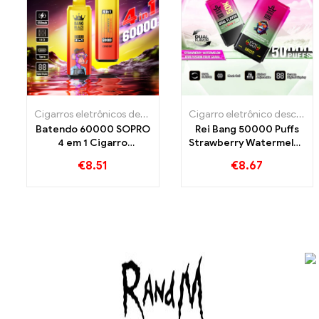
Cigarros eletrônicos descartáveis
,
Cigarros eletrônicos descartá
Cigarro eletrônico descartável com nicotina
Batendo 60000 SOPRO
Rei Bang 50000 Puffs
4 em 1 Cigarro
Strawberry Watermelon
eletrônico descartável
e Kiwi Basshit Fruit
€
8.51
€
8.67
Guava Sabores