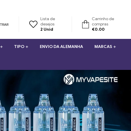
Lista de
Carrinho de
desejos
compras
STRAR
2
Unid
€
0.00
TIPO
ENVIO DA ALEMANHA
MARCAS