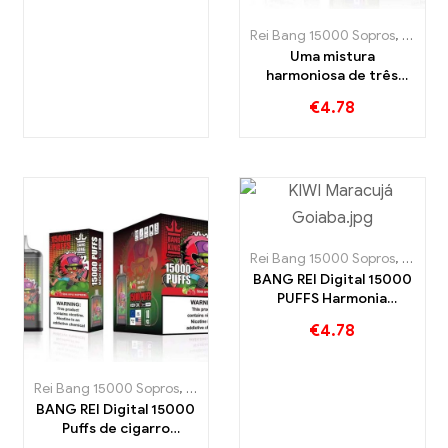
el com nicotina
ros eletrônicos descartáveis ​​Suécia
,
Cigarros eletrônicos descartáveis
,
Cigarros eletrônicos descartáveis 
Rei Bang 15000 Sopros
,
Cigarro
Uma mistura
harmoniosa de três
deliciosas frutas para
€
4.78
uma intensa
experiência BANG KING
Digital 15000 SOPRO
ros eletrônicos descartáveis ​​Suécia
,
Cigarros eletrônicos descartáveis 
Rei Bang 15000 Sopros
,
Cigarro
BANG REI Digital 15000
PUFFS Harmonia
frutada de kiwi,
€
4.78
maracujá e goiaba
cia
,
Cigarros eletrônicos descartáveis ​​Eslováquia
Rei Bang 15000 Sopros
,
Cigarros eletrônicos descartáveis ​​Suécia
,
Cigarros eletrônicos d
BANG REI Digital 15000
Puffs de cigarro
eletrônico descartável