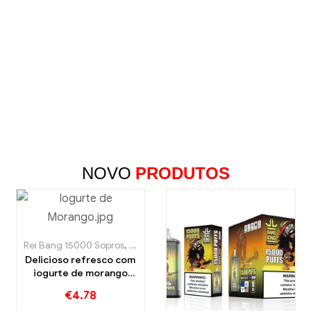
NOVO
PRODUTOS
Rei Bang 15000 Sopros
,
Cigarros eletrônicos descartáveis ​​Suécia
Delicioso refresco com
iogurte de morango
BANG KING Digital
€
4.78
15000 SOPRO