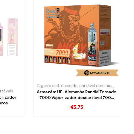
garros eletrônicos descartáveis
Cigarro eletrônico descartável com nicotina
,
Cigar
rtáveis
Armazém UE-Alemanha RandM Tornado
orizador
7000 Vaporizador descartável 7000
pros
Sopros
€
5.75