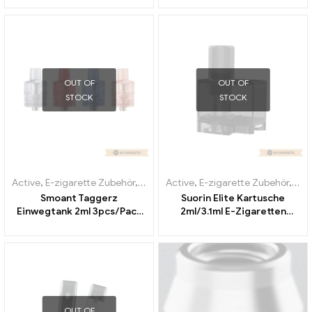
OUT OF
OUT OF
STOCK
STOCK
Active
,
E-zigarette Zubehör
,
Verdampfer
Active
,
E-zigarette Zubehör
,
Ver
Smoant Taggerz
Suorin Elite Kartusche
Einwegtank 2ml 3pcs/Pack
2ml/3.1ml E-Zigaretten
E-Zigaretten Großhandel丨
Großhandel丨Custom
Custom
OUT OF