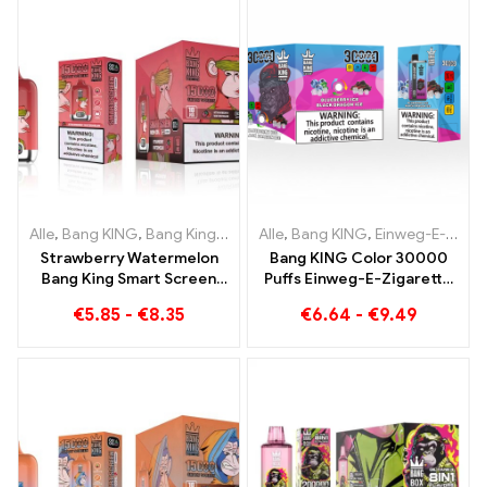
Alle
,
Bang KING
,
Bang King Smart Screen 15000 Puff
Alle
,
Bang KING
,
Einweg-E-Zigaretten Litauen
,
Einweg-E-Zi
Strawberry Watermelon
Bang KING Color 30000
Bang King Smart Screen
Puffs Einweg-E-Zigarette
15000 Puff Genießen Sie
Hochwertiger Genuss mit
€
5.85
-
€
8.35
€
6.64
-
€
9.49
den entspannenden
den
Genuss von Früchten
Geschmacksrichtungen
Blueberry Ice und Black
Dragon Ice