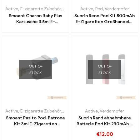
Active
,
E-zigarette Zubehör
,
Verdampfer
Active
,
Pod
,
Verdampfer
Smoant Charon Baby Plus
Suorin Reno Pod Kit 800mAh
Kartusche 3.5ml E-
E-Zigaretten Großhandel丨
Zigaretten Großhandel丨
Custom
Custom
OUT OF
OUT OF
STOCK
STOCK
Active
,
E-zigarette Zubehör
,
Verdampfer
Active
,
Verdampfer
Smoant Pasito Pod-Patrone
Suorin Rand abnehmbare
Kit 3ml E-Zigaretten
Batterie Pod Kit 230mAh &
Großhandel丨Custom
1.5ml E-Zigaretten
€
12.00
Großhandel丨Custom