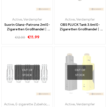
Active
,
Verdampfer
Active
,
Verdampfer
Suorin Glanz-Patrone 2ml E-
OBS PLUCK Tank 3.5ml E-
Zigaretten Großhandel丨
Zigaretten Großhandel丨
Custom
Custom
€
11.99
€
12.00
OUT OF
OUT OF
STOCK
STOCK
Active
,
E-zigarette Zubehör
,
Verdampfer
Active
,
Verdampfer