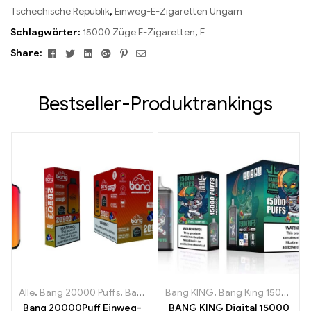
Tschechische Republik
,
Einweg-E-Zigaretten Ungarn
Schlagwörter:
15000 Züge E-Zigaretten
,
F
Facebook
Twitter
Linkedin
Google+
Pinterest
Email
Share:
Bestseller-Produktrankings
Alle
,
Bang 20000 Puffs
,
Bang KING
Bang KING
,
Einweg E-Zigaretten
,
Bang King 15000 Puffs
,
Einweg-
Bang 20000Puff Einweg-
BANG KING Digital 15000