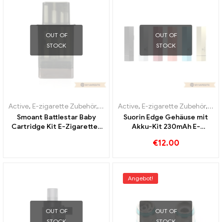
OUT OF
OUT OF
STOCK
STOCK
Active
,
E-zigarette Zubehör
,
Verdampfer
Active
,
E-zigarette Zubehör
,
Ver
Smoant Battlestar Baby
Suorin Edge Gehäuse mit
Cartridge Kit E-Zigaretten
Akku-Kit 230mAh E-
Großhandel丨Custom
Zigaretten Großhandel丨
€
12.00
Custom
Angebot!
OUT OF
OUT OF
STOCK
STOCK