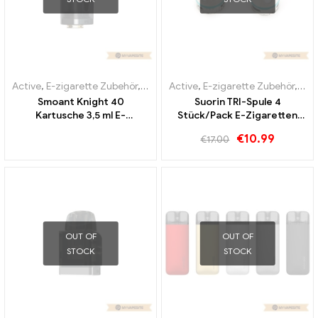
Active
,
E-zigarette Zubehör
,
Verdampfer
Active
,
E-zigarette Zubehör
,
Ver
Smoant Knight 40
Suorin TRI-Spule 4
Kartusche 3,5 ml E-
Stück/Pack E-Zigaretten
Zigaretten Großhandel丨
Großhandel丨Custom
€
10.99
€
17.00
Custom
OUT OF
OUT OF
STOCK
STOCK