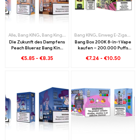
Alle
,
Bang KING
,
Bang King Smart Screen 15000 Puff
Bang KING
,
Einweg E-Zigaretten
,
Einweg-E-Zi
Die Zukunft des Dampfens
Bang Box 200K 8-in-1 Vape
Peach Blueraz Bang King
kaufen – 200.000 Puffs
Smart Screen 15000 Puff
und 10 Flavors
€
5.85
-
€
8.35
€
7.24
-
€
10.50