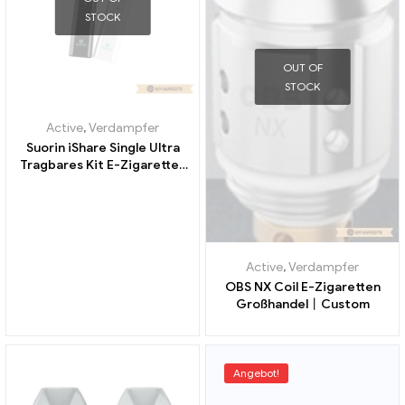
STOCK
OUT OF
STOCK
Active
,
Verdampfer
Suorin iShare Single Ultra
Tragbares Kit E-Zigaretten
Großhandel丨Custom
Active
,
Verdampfer
OBS NX Coil E-Zigaretten
Großhandel丨Custom
Angebot!