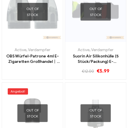
OUT OF
OUT OF
STOCK
STOCK
Active
,
Verdampfer
Active
,
Verdampfer
OBS Würfel-Patrone 4ml E-
Suorin Air Silikonhülle (5
Zigaretten Großhandel丨
Stück/Packung) E-
Custom
Zigaretten Großhandel丨
€
5.99
€
12.00
Custom
Angebot!
OUT OF
OUT OF
STOCK
STOCK