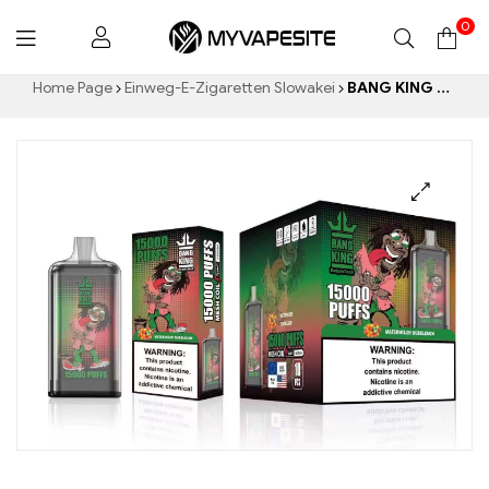
0
Myvapesite.de
Home Page
Einweg-E-Zigaretten Slowakei
BANG KING Digital 15000 PUFFS Watermelon Bubble Gum 15000 Puffs werden Ihren Gaumen verzaubern