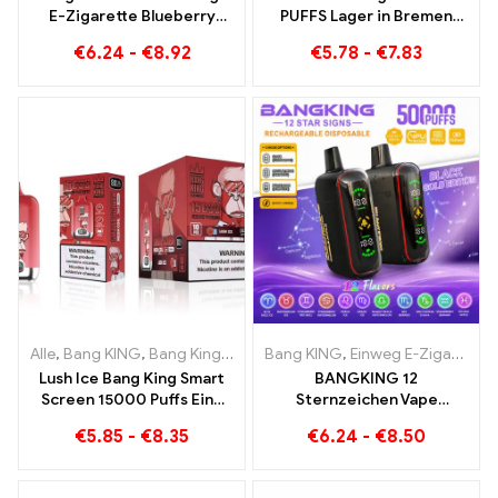
E-Zigarette Blueberry
PUFFS Lager in Bremen
Watermelon Geschmack
15000 Züge grenzenloser
€
6.24
-
€
8.92
€
5.78
-
€
7.83
und Dual Mesh
Genuss
Alle
,
Bang KING
,
Bang King Smart Screen 15000 Puff
Bang KING
,
Einweg E-Zigaretten
,
Einweg-E-Z
Lush Ice Bang King Smart
BANGKING 12
Screen 15000 Puffs Eine
Sternzeichen Vape
perfekt ausgewogene
Großhandel | 50.000 Puffs
€
5.85
-
€
8.35
€
6.24
-
€
8.50
Mischung aus
Wassermelone und Minze