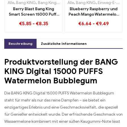
Alle
,
Bang KING
,
Bang King Smart Screen 15000 Puff
Alle
,
Bang KING
,
Einweg-E-Zigaretten Litauen
,
Einweg-E-Zi
Berry Blast Bang King
Blueberry Raspberry und
Smart Screen 15000 Puffs
Peach Mango Watermelon
Einweg E-Zigarette der
Bang KING Farbe 30000
€
5.85
-
€
8.35
€
6.64
-
€
9.49
neuen Generation
Puffs EINWEG E-
ZIGARETTEN Dual Flavor
Einweggerät Die perfekte
Kombination
Beschreibung
Zusätzliche Informationen
Produktvorstellung der BANG
KING Digital 15000 PUFFS
Watermelon Bubblegum
Die BANG KING Digital 15000 PUFFS Watermelon Bubblegum
steht für mehr als nur das reine Dampfen – sie bietet ein
einzigartiges Erlebnis und eine Geschmacksvielfalt, die speziell
für Genießer entwickelt wurde. Der erfrischende Geschmack von
Wassermelone kombiniert mit einer süßen Kaugummi-Note lässt