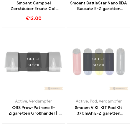
Smoant Campbel
Smoant BattleStar Nano RDA
Zerstäuber Ersatz Coil
Bausatz E-Zigaretten
0.2ohm 5pcs/Pack E-
Großhandel丨Custom
€
12.00
Zigaretten Großhandel丨
Custom
OUT OF
OUT OF
STOCK
STOCK
Active
,
Verdampfer
Active
,
Pod
,
Verdampfer
OBS Prow-Patrone E-
Smoant VIKII KIT Pod Kit
Zigaretten Großhandel丨
370mAh E-Zigaretten
Custom
Großhandel丨Custom