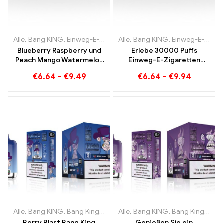
Alle
,
Bang KING
,
Einweg-E-Zigaretten Litauen
Alle
,
Bang KING
,
Einweg-E-Zigaret
,
Einweg-E-Zigaretten Litauen
Blueberry Raspberry und
Erlebe 30000 Puffs
Peach Mango Watermelon
Einweg-E-Zigaretten
Bang KING Farbe 30000
puren Genuss Blueberry
€
6.64
-
€
9.49
€
6.64
-
€
9.94
Puffs EINWEG E-
Ice trifft auf Strawberry
ZIGARETTEN Dual Flavor
Banana im Bang KING
Einweggerät Die perfekte
Color
Kombination
Alle
,
Bang KING
,
Bang King Smart Screen 15000 Puff
Alle
,
Bang KING
,
Bang King Smart Screen 15000 Puff
,
Einweg-E-Zi
Berry Blast Bang King
Genießen Sie ein