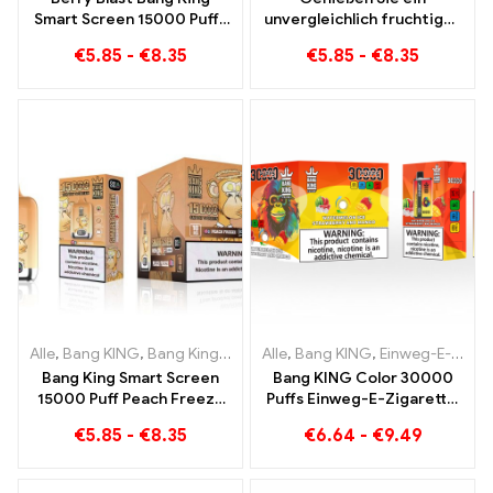
Smart Screen 15000 Puffs
unvergleichlich fruchtiges
Einweg E-Zigarette der
Raucherlebnis mit Grape
€
5.85
-
€
8.35
€
5.85
-
€
8.35
neuen Generation
Jelly Bang King Smart
Screen 15000 Puff
Alle
,
Bang KING
,
Bang King Smart Screen 15000 Puff
Alle
,
Bang KING
,
Einweg-E-Zigaretten Litauen
,
Einweg-E-Zi
Bang King Smart Screen
Bang KING Color 30000
15000 Puff Peach Freeze
Puffs Einweg-E-Zigarette.
Einweg E-Zigaretten
Die perfekte Kombination
€
5.85
-
€
8.35
€
6.64
-
€
9.49
aus kühlem
Wassermeloneneis und
tropischer Erdbeer-