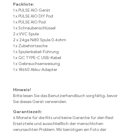
Packliste:
1 x PULSE AIO Gerät
1 x PULSE AIO DIY Pod
1 x PULSE AIO Pod
1 x Schraubenschlüssel
2 x VVC Spule
2 x 24ga Ni80 Spule 0.4ohm
1 x Zubehörtasche
1 x Spulenkabel-Führung
1 x QC TYPE-C USB-Kabel
1 x Gebrauchsanweisung
1 x 18650 Akku-Adapter
Hinweis!
Bitte lesen Sie das Benutzerhandbuch sorgfältig, bevor
Sie dieses Gerät verwenden.
Garantiezeit:
6 Monate für die Kits und keine Garantie für den Rest
Ersatzteile und ausschließlich der menschlichen
verursachten Problem. Wir benötigen ein Foto der