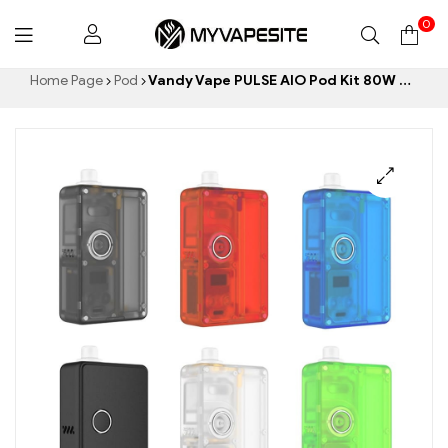
0
Myvapesite.de
Home Page
Pod
Vandy Vape PULSE AIO Pod Kit 80W E-Zigaretten Großhandel丨Custom