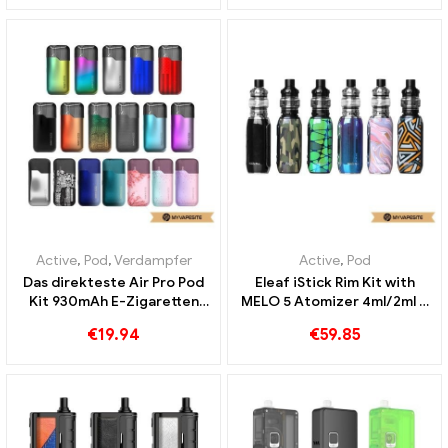
Active
,
Pod
,
Verdampfer
Active
,
Pod
Das direkteste Air Pro Pod
Eleaf iStick Rim Kit with
Kit 930mAh E-Zigaretten
MELO 5 Atomizer 4ml/2ml &
Großhandel丨Custom
3000mAh E-Zigaretten
€
19.94
€
59.85
Großhandel丨Custom