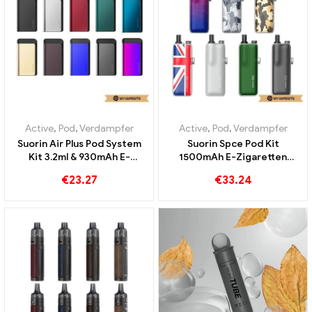
Active
,
Pod
,
Verdampfer
Active
,
Pod
,
Verdampfer
Suorin Air Plus Pod System
Suorin Spce Pod Kit
Kit 3.2ml & 930mAh E-
1500mAh E-Zigaretten
Zigaretten Großhandel丨
Großhandel丨Custom
€
23.27
€
33.24
Custom