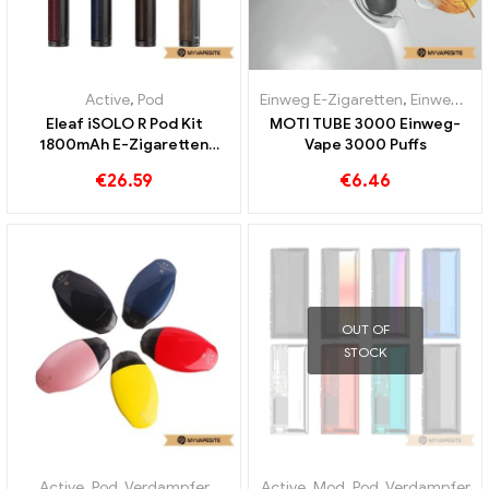
Active
,
Pod
Einweg E-Zigaretten
,
Einweg-E-Zigaretten Österreich
Eleaf iSOLO R Pod Kit
MOTI TUBE 3000 Einweg-
1800mAh E-Zigaretten
Vape 3000 Puffs
Großhandel丨Custom
€
26.59
€
6.46
OUT OF
STOCK
Active
,
Pod
,
Verdampfer
Active
,
Mod
,
Pod
,
Verdampfer