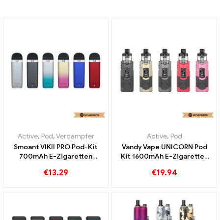
Active
,
Pod
,
Verdampfer
Active
,
Pod
Smoant VIKII PRO Pod-Kit
Vandy Vape UNICORN Pod
700mAh E-Zigaretten
Kit 1600mAh E-Zigaretten
Großhandel丨Custom
Großhandel丨Custom
€
13.29
€
19.94