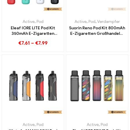
Active
,
Pod
Active
,
Pod
,
Verdampfer
Eleaf IORE LITE Pod Kit
Suorin Reno Pod Kit 800mAh
350mAh E-Zigaretten
E-Zigaretten Großhandel丨
Großhandel丨Custom
Custom
€
7.61
–
€
7.99
Active
,
Pod
Active
,
Pod