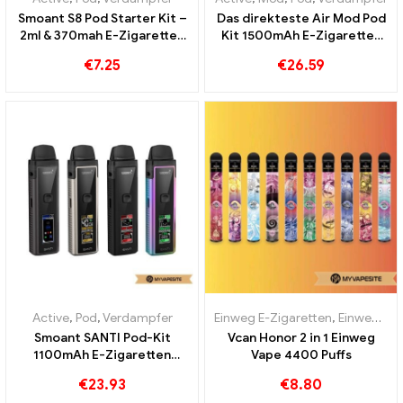
Smoant S8 Pod Starter Kit –
Das direkteste Air Mod Pod
2ml & 370mah E-Zigaretten
Kit 1500mAh E-Zigaretten
Großhandel丨Custom
Großhandel丨Custom
€
7.25
€
26.59
Active
,
Pod
,
Verdampfer
Einweg E-Zigaretten
,
Einweg-E-Zigaretten Österreich
Smoant SANTI Pod-Kit
Vcan Honor 2 in 1 Einweg
1100mAh E-Zigaretten
Vape 4400 Puffs
Großhandel丨Custom
€
23.93
€
8.80