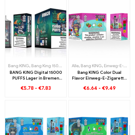
Mango
Bang KING
,
Bang King 15000 Puffs
Alle
,
Einweg E-zigarette mit Nikoti
,
Bang KING
,
Einweg-E-Zigaretten Litauen
BANG KING Digital 15000
Bang KING Color Dual
PUFFS Lager in Bremen
Flavor Einweg-E-Zigarette
15000 Züge grenzenloser
30000 Züge voller
€
5.78
-
€
7.83
€
6.64
-
€
9.49
Genuss
Geschmack mit
Strawberry Watermelon
und Kiwi Passion Fruit
Guava