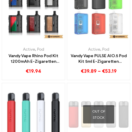
Active
,
Pod
Active
,
Pod
Vandy Vape Rhino Pod Kit
Vandy Vape PULSE AIO.5 Pod
1200mAh E-Zigaretten
Kit 5ml E-Zigaretten
Großhandel丨Custom
Großhandel丨Custom
€
19.94
€
39.89
–
€
53.19
OUT OF
STOCK