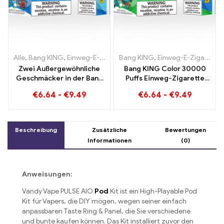
Alle
,
Bang KING
,
Einweg-E-Zigaretten Litauen
Bang KING
,
Einweg-E-Zigaretten Litauen
,
Einweg-E-Zigaret
Zwei Außergewöhnliche
Bang KING Color 30000
Geschmäcker in der Bang
Puffs Einweg-Zigarette
KING Color 30000 Puffs E-
mit zwei
€
6.64
-
€
9.49
€
6.64
-
€
9.49
Zigarette Blueberry
Geschmacksrichtungen
Raspberry Mixed und
Red Bull Energy
Mouldy Fruit
Watermelon Bubble Gum
Sweet
Beschreibung
Zusätzliche
Bewertungen
Informationen
(0)
Anweisungen:
Vandy Vape PULSE AIO
Pod
Kit ist ein High-Playable Pod
Kit für Vapers, die DIY mögen, wegen seiner einfach
anpassbaren Taste Ring & Panel, die Sie verschiedene
und bunte kaufen können. Das Kit installiert zuvor den