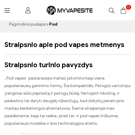
0
Myvapesite.de
Pagrindinis puslapis
Pod
Straipsnio apie pod vapes metmenys
Straipsnio turinio pavyzdys
„Pod vapes“ pastaraisiais metais įsitvirtino kaip viena
populiariausių garinimo formų. Šie kompaktiški, Patogūs vartotojui
įrenginiai siūlo paprastą ir patogų būdą, Vartojant nikotiną, ir
paskatino tai daryti daugelį rūkančiųjų, kad išdrįstų pereiti prie
mažiau kenksmingos alternatyvos. Šiame straipsnyje mes
paaiškinsime, kaip tai veikia, prieš tai- ir pod vapes trūkumai,
populiariausi modeliai ir šios technologijos ateitis.