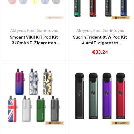
Aktyvus
,
Pod
,
Garintuvas
Aktyvus
,
Pod
,
Garintuvas
Smoant VIKII KIT Pod Kit
Suorin Trident 85W Pod Kit
370mAh E-Zigaretten
4,4ml E-cigaretės
Großhandel丨Custom
Didmeninė nuolaida Custom
€
33.24