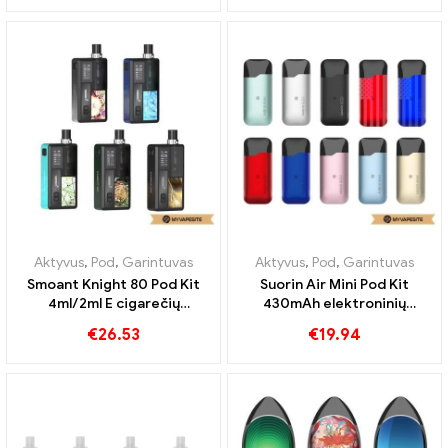
Aktyvus
,
Pod
,
Garintuvas
Aktyvus
,
Pod
,
Garintuvas
Smoant Knight 80 Pod Kit
Suorin Air Mini Pod Kit
4ml/2ml E cigarečių
430mAh elektroninių
didmeninė prekyba丨
cigarečių didmeninė
€
26.53
€
19.94
Custom
prekyba 丨Customed