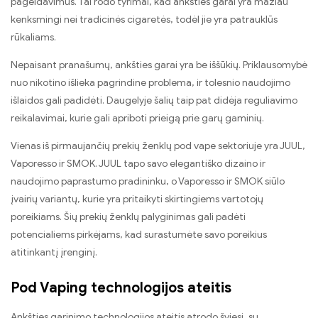
pageidavimus. Tai rodo tyrimai, kad ankšties garai yra mažiau
kenksmingi nei tradicinės cigaretės, todėl jie yra patrauklūs
rūkaliams.
Nepaisant pranašumų, ankšties garai yra be iššūkių. Priklausomybė
nuo nikotino išlieka pagrindine problema, ir tolesnio naudojimo
išlaidos gali padidėti. Daugelyje šalių taip pat didėja reguliavimo
reikalavimai, kurie gali apriboti prieigą prie garų gaminių.
Vienas iš pirmaujančių prekių ženklų pod vape sektoriuje yra JUUL,
Vaporesso ir SMOK. JUUL tapo savo elegantiško dizaino ir
naudojimo paprastumo pradininku, o Vaporesso ir SMOK siūlo
įvairių variantų, kurie yra pritaikyti skirtingiems vartotojų
poreikiams. Šių prekių ženklų palyginimas gali padėti
potencialiems pirkėjams, kad surastumėte savo poreikius
atitinkantį įrenginį.
Pod Vaping technologijos ateitis
Ankšties garinimo technologijos ateitis atrodo šviesi, su