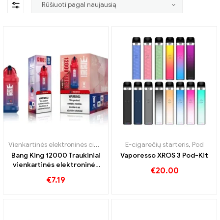
Vienkartinės elektroninės cigaretės
,
Sudėtyje yra N
E-cigarečių starteris
,
Pod
,
Pod
Bang King 12000 Traukiniai
Vaporesso XROS 3 Pod-Kit
vienkartinės elektroninės
€
20.00
cigaretės
€
7.19