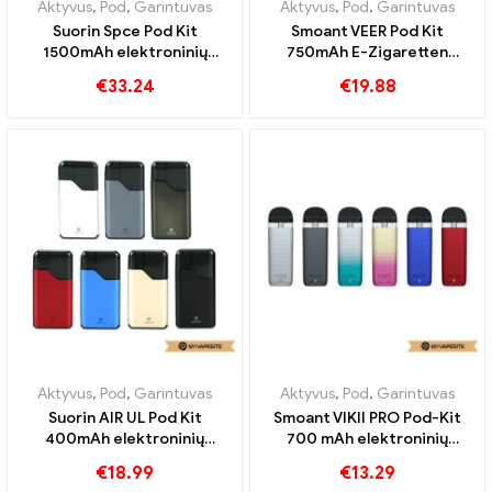
Aktyvus
,
Pod
,
Garintuvas
Aktyvus
,
Pod
,
Garintuvas
Suorin Spce Pod Kit
Smoant VEER Pod Kit
1500mAh elektroninių
750mAh E-Zigaretten
cigarečių didmeninė
Großhandel丨Custom
€
33.24
€
19.88
prekyba 丨Custom
Aktyvus
,
Pod
,
Garintuvas
Aktyvus
,
Pod
,
Garintuvas
Suorin AIR UL Pod Kit
Smoant VIKII PRO Pod-Kit
400mAh elektroninių
700 mAh elektroninių
cigarečių didmeninė
cigarečių didmeninė
€
18.99
€
13.29
prekyba 丨Customed
prekyba pagal užsakymą