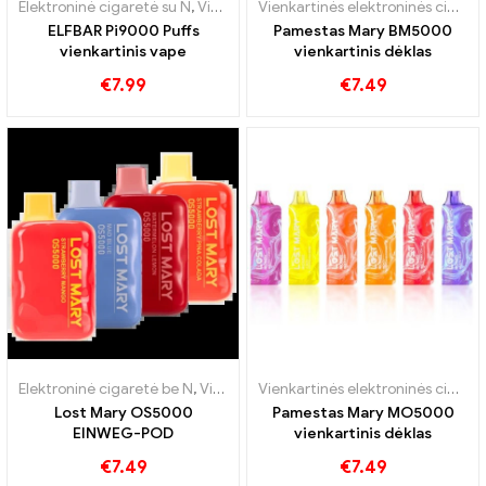
Elektroninė cigaretė su N
,
Vienkartinės elektroninės cigaretės
,
Vienkartinės elektroninės cigaretės
Pod
,
ELFBAR Pi9000 Puffs
Pamestas Mary BM5000
vienkartinis vape
vienkartinis dėklas
€
7.99
€
7.49
Elektroninė cigaretė be N
,
Vienkartinės elektroninės cigaretės
,
Vienkartinės elektroninės cigaretės
Pod
,
Lost Mary OS5000
Pamestas Mary MO5000
EINWEG-POD
vienkartinis dėklas
€
7.49
€
7.49