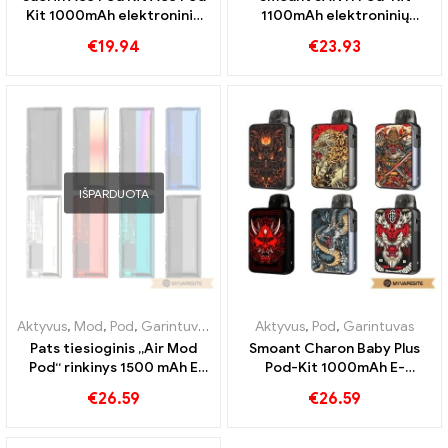
Kit 1000mAh elektroninių
1100mAh elektroninių
cigarečių didmeninė
cigarečių didmeninė
€
19.94
€
23.93
prekyba pagal užsakymą
prekyba pagal užsakymą
IŠPARDUOTA
Aktyvus
,
Mod
,
Pod
,
Garintuvas
Aktyvus
,
Pod
,
Garintuvas
Pats tiesioginis „Air Mod
Smoant Charon Baby Plus
Pod“ rinkinys 1500 mAh E
Pod-Kit 1000mAh E-
cigarečių didmeninė
Zigaretten Großhandel丨
€
26.59
€
26.59
prekyba 丨Custom
Custom