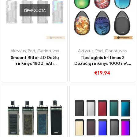
IŠPARDUOTA
Aktyvus
,
Pod
,
Garintuvas
Aktyvus
,
Pod
,
Garintuvas
Smoant Ritter 40 Dėžių
Tiesioginis kritimas 2
rinkinys 1500 mAh
Dėžučių rinkinys 1000 mAh
elektroninių cigarečių
elektroninių cigarečių
€
19.94
didmeninė prekyba 丨
didmeninė prekyba 丨
Custom
Custom.