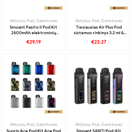
Aktyvus
,
Pod
,
Garintuvas
Aktyvus
,
Pod
,
Garintuvas
Smoant Pasito II Pod Kit
Tiesiausias Air Plus Pod
2500mAh elektroninių
sistemos rinkinys 3,2 ml &
cigarečių didmeninė
930mAh elektroninių
€
29.19
€
23.27
prekyba pagal užsakymą
cigarečių didmeninė
prekyba 丨Custom
Aktyvus
,
Pod
,
Garintuvas
Aktyvus
,
Pod
,
Garintuvas
Suorin Ace Pod Kit Ace Pod
Smoant SANTI Pod-Kit