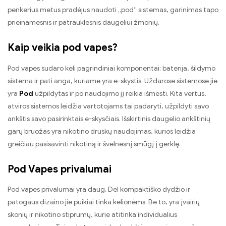
penkerius metus pradėjus naudoti „pod“ sistemas, garinimas tapo
prieinamesnis ir patrauklesnis daugeliui žmonių.
Kaip veikia pod vapes?
Pod vapes sudaro keli pagrindiniai komponentai: baterija, šildymo
sistema ir pati anga, kuriame yra e-skystis. Uždarose sistemose jie
yra
Pod
užpildytas ir po naudojimo jį reikia išmesti. Kita vertus,
atviros sistemos leidžia vartotojams tai padaryti, užpildyti savo
ankštis savo pasirinktais e-skysčiais. Išskirtinis daugelio ankštinių
garų bruožas yra nikotino druskų naudojimas, kurios leidžia
greičiau pasisavinti nikotiną ir švelnesnį smūgį į gerklę.
Pod Vapes privalumai
Pod vapes privalumai yra daug. Dėl kompaktiško dydžio ir
patogaus dizaino jie puikiai tinka kelionėms. Be to, yra įvairių
skonių ir nikotino stiprumų, kurie atitinka individualius