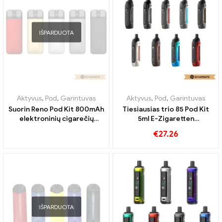
IŠPARDUOTA
Aktyvus
,
Pod
,
Garintuvas
Aktyvus
,
Pod
,
Garintuvas
Suorin Reno Pod Kit 800mAh
Tiesiausias trio 85 Pod Kit
elektroninių cigarečių
5ml E-Zigaretten
didmeninė prekyba 丨
Großhandel丨Custom
€
27.26
Customed
IŠPARDUOTA