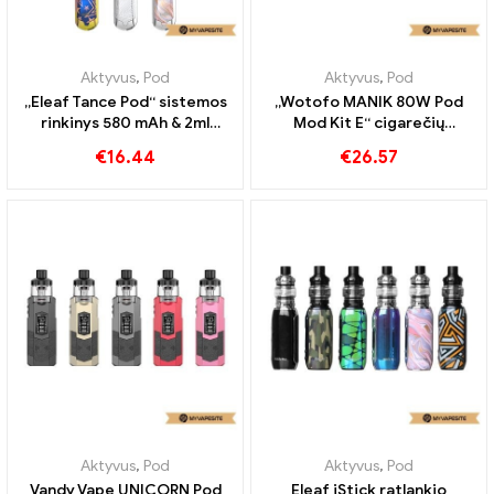
Aktyvus
,
Pod
Aktyvus
,
Pod
„Eleaf Tance Pod“ sistemos
„Wotofo MANIK 80W Pod
rinkinys 580 mAh & 2ml
Mod Kit E“ cigarečių
elektroninių cigarečių
didmeninė prekyba 丨
€
16.44
€
26.57
didmeninė prekyba 丨
Cigarečių pagal užsakymą
Custom
Aktyvus
,
Pod
Aktyvus
,
Pod
Vandy Vape UNICORN Pod
Eleaf iStick ratlankio