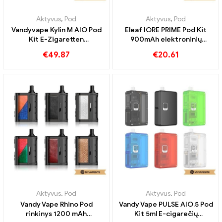
Aktyvus
,
Pod
Aktyvus
,
Pod
Vandyvape Kylin M AIO Pod
Eleaf IORE PRIME Pod Kit
Kit E-Zigaretten
900mAh elektroninių
Großhandel丨Custom
cigarečių didmeninė
€
49.87
€
20.61
prekyba 丨Custom
Aktyvus
,
Pod
Aktyvus
,
Pod
Vandy Vape Rhino Pod
Vandy Vape PULSE AIO.5 Pod
rinkinys 1200 mAh
Kit 5ml E-cigarečių