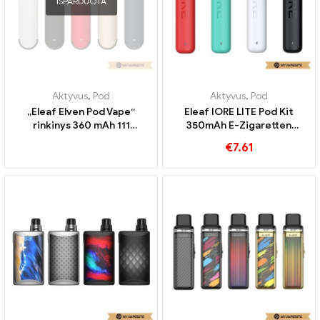
IŠPARDUOTA
Aktyvus
,
Pod
Aktyvus
,
Pod
„Eleaf Elven Pod Vape“
Eleaf IORE LITE Pod Kit
rinkinys 360 mAh 111
350mAh E-Zigaretten
Elektroninių cigarečių
Großhandel丨Custom
€
7.61
didmeninė prekyba 丨
Custom