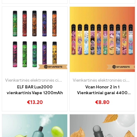
Vienkartinės elektroninės cigaretės
,
Vienkartinės elektroninės cigar
Vienkartinės elektroninės cigaretės
ELF BAR Lux2000
Vcan Honor 2 in 1
vienkartinis Vape 1200mAh
Vienkartiniai garai 4400
Papūtimai
€
13.20
€
8.80