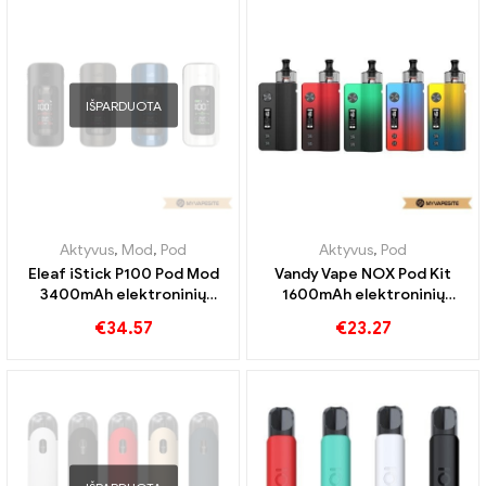
IŠPARDUOTA
Aktyvus
,
Mod
,
Pod
Aktyvus
,
Pod
Eleaf iStick P100 Pod Mod
Vandy Vape NOX Pod Kit
3400mAh elektroninių
1600mAh elektroninių
cigarečių didmeninė
cigarečių didmeninė
€
34.57
€
23.27
prekyba 丨Custom
prekyba 丨Customed