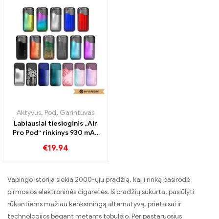
Aktyvus
,
Pod
,
Garintuvas
Labiausiai tiesioginis „Air
Pro Pod“ rinkinys 930 mAh
elektroninių cigarečių
€
19.94
didmeninė prekyba 丨
Custom
Vapingo istorija siekia 2000-ųjų pradžią, kai į rinką pasirodė
pirmosios elektroninės cigaretės. Iš pradžių sukurta, pasiūlyti
rūkantiems mažiau kenksmingą alternatyvą, prietaisai ir
technologijos bėgant metams tobulėjo. Per pastaruosius