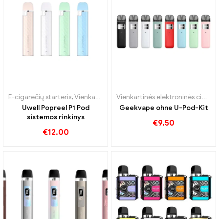
E-cigarečių starteris
,
Vienkartinė elektroninė cigaretė su nikotinu
Vienkartinės elektroninės cigaretės
,
Vi
Uwell Popreel P1 Pod
Geekvape ohne U-Pod-Kit
sistemos rinkinys
€
9.50
€
12.00