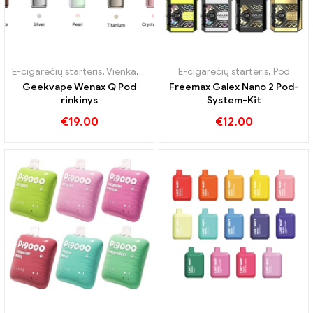
E-cigarečių starteris
,
Vienkartinės elektroninės cigaretės
E-cigarečių starteris
,
Pod
,
Pod
Geekvape Wenax Q Pod
Freemax Galex Nano 2 Pod-
rinkinys
System-Kit
€
19.00
€
12.00