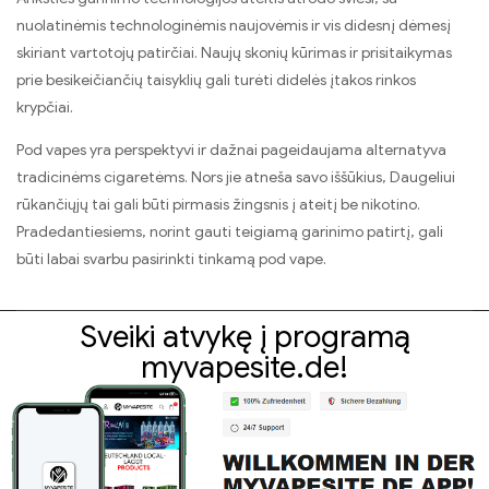
nuolatinėmis technologinėmis naujovėmis ir vis didesnį dėmesį
skiriant vartotojų patirčiai. Naujų skonių kūrimas ir prisitaikymas
prie besikeičiančių taisyklių gali turėti didelės įtakos rinkos
krypčiai.
Pod vapes yra perspektyvi ir dažnai pageidaujama alternatyva
tradicinėms cigaretėms. Nors jie atneša savo iššūkius, Daugeliui
rūkančiųjų tai gali būti pirmasis žingsnis į ateitį be nikotino.
Pradedantiesiems, norint gauti teigiamą garinimo patirtį, gali
būti labai svarbu pasirinkti tinkamą pod vape.
Sveiki atvykę į programą
myvapesite.de!