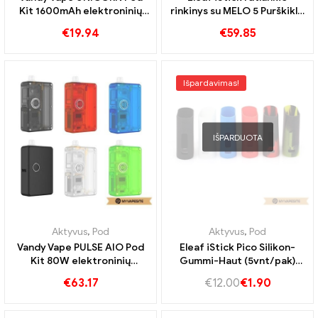
Kit 1600mAh elektroninių
rinkinys su MELO 5 Purškiklis
cigarečių didmeninė
4ml/2ml & 3000mAh
€
19.94
€
59.85
prekyba 丨Customed
elektroninių cigarečių
didmeninė prekyba 丨
Custom
Išpardavimas!
IŠPARDUOTA
Aktyvus
,
Pod
Aktyvus
,
Pod
Vandy Vape PULSE AIO Pod
Eleaf iStick Pico Silikon-
Kit 80W elektroninių
Gummi-Haut (5vnt/pak)
cigarečių didmeninė
Elektroninių cigarečių
€
63.17
€
12.00
€
1.90
prekyba 丨Custom
didmeninė prekyba 丨
Custom