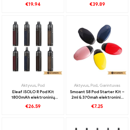
elektroninių cigarečių
didmeninė prekyba丨
€
19.94
€
39.89
didmeninė prekyba 丨
Customed
Customed
Aktyvus
,
Pod
Aktyvus
,
Pod
,
Garintuvas
Eleaf iSOLO R Pod Kit
Smoant S8 Pod Starter Kit –
1800mAh elektroninių
2ml & 370mah elektroninių
cigarečių didmeninė
cigarečių didmeninė
€
26.59
€
7.25
prekyba 丨Customed
prekyba 丨Custom