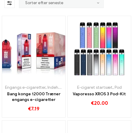
Engangs e-cigaretter
,
Indeholder N
,
Pod
E-cigaret startsæt
,
Pod
Bang konge 12000 Træner
Vaporesso XROS 3 Pod-Kit
engangs e-cigaretter
€
20.00
€
7.19