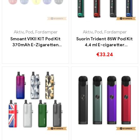
Aktiv
,
Pod
,
Fordamper
Aktiv
,
Pod
,
Fordamper
Smoant VIKII KIT Pod Kit
Suorin Trident 85W Pod Kit
370mAh E-Zigaretten
4,4 ml E-cigaretter
Großhandel丨Custom
Engrosrabat
€
33.24
Brugerdefineret