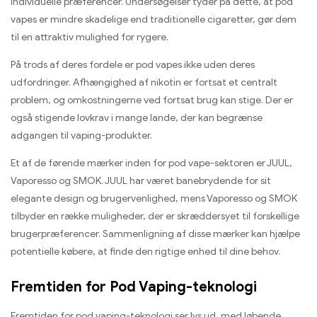
individuelle præferencer. Undersøgelser tyder på dette, at pod
vapes er mindre skadelige end traditionelle cigaretter, gør dem
til en attraktiv mulighed for rygere.
På trods af deres fordele er pod vapes ikke uden deres
udfordringer. Afhængighed af nikotin er fortsat et centralt
problem, og omkostningerne ved fortsat brug kan stige. Der er
også stigende lovkrav i mange lande, der kan begrænse
adgangen til vaping-produkter.
Et af de førende mærker inden for pod vape-sektoren er JUUL,
Vaporesso og SMOK. JUUL har været banebrydende for sit
elegante design og brugervenlighed, mens Vaporesso og SMOK
tilbyder en række muligheder, der er skræddersyet til forskellige
brugerpræferencer. Sammenligning af disse mærker kan hjælpe
potentielle købere, at finde den rigtige enhed til dine behov.
Fremtiden for Pod Vaping-teknologi
Fremtiden for pod vaping-teknologi ser lys ud, med løbende