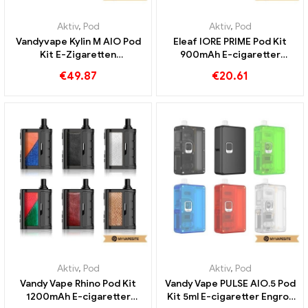
Aktiv
,
Pod
Aktiv
,
Pod
Vandyvape Kylin M AIO Pod
Eleaf IORE PRIME Pod Kit
Kit E-Zigaretten
900mAh E-cigaretter
Großhandel丨Custom
Engros丨 Custom
€
49.87
€
20.61
Aktiv
,
Pod
Aktiv
,
Pod
Vandy Vape Rhino Pod Kit
Vandy Vape PULSE AIO.5 Pod
1200mAh E-cigaretter
Kit 5ml E-cigaretter Engros