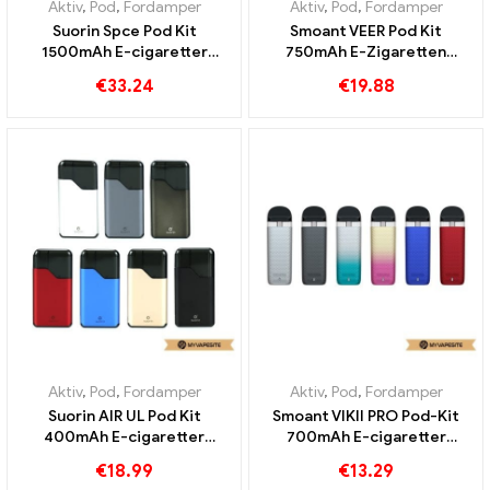
Aktiv
,
Pod
,
Fordamper
Aktiv
,
Pod
,
Fordamper
Suorin Spce Pod Kit
Smoant VEER Pod Kit
1500mAh E-cigaretter
750mAh E-Zigaretten
Engros丨 Custom
Großhandel丨Custom
€
33.24
€
19.88
Aktiv
,
Pod
,
Fordamper
Aktiv
,
Pod
,
Fordamper
Suorin AIR UL Pod Kit
Smoant VIKII PRO Pod-Kit
400mAh E-cigaretter
700mAh E-cigaretter
Engros丨 Custom
Engrossalg på
€
18.99
€
13.29
brugerdefineret