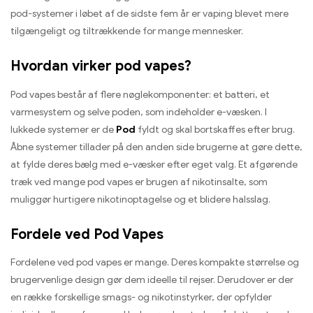
pod-systemer i løbet af de sidste fem år er vaping blevet mere
tilgængeligt og tiltrækkende for mange mennesker.
Hvordan virker pod vapes?
Pod vapes består af flere nøglekomponenter: et batteri, et
varmesystem og selve poden, som indeholder e-væsken. I
lukkede systemer er de
Pod
fyldt og skal bortskaffes efter brug.
Åbne systemer tillader på den anden side brugerne at gøre dette,
at fylde deres bælg med e-væsker efter eget valg. Et afgørende
træk ved mange pod vapes er brugen af ​​nikotinsalte, som
muliggør hurtigere nikotinoptagelse og et blidere halsslag.
Fordele ved Pod Vapes
Fordelene ved pod vapes er mange. Deres kompakte størrelse og
brugervenlige design gør dem ideelle til rejser. Derudover er der
en række forskellige smags- og nikotinstyrker, der opfylder