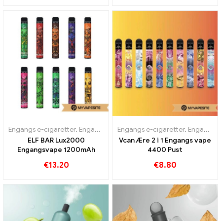
Engangs e-cigaretter
,
Engangs e-cigaretter Sverige
Engangs e-cigaretter
,
Engangs e-ciga
,
Engangs e-cigaretter Østrig
ELF BAR Lux2000
Vcan Ære 2 i 1 Engangs vape
Engangsvape 1200mAh
4400 Pust
€
13.20
€
8.80