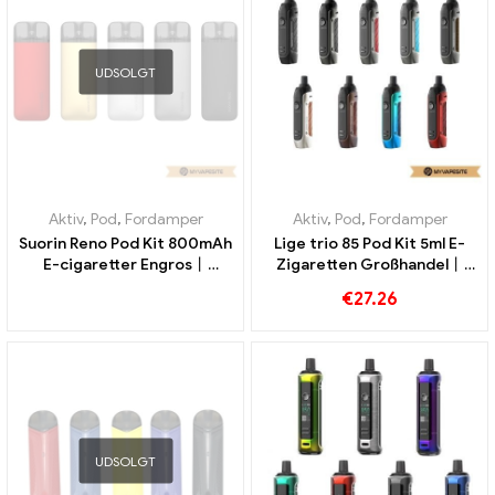
UDSOLGT
Aktiv
,
Pod
,
Fordamper
Aktiv
,
Pod
,
Fordamper
Suorin Reno Pod Kit 800mAh
Lige trio 85 Pod Kit 5ml E-
E-cigaretter Engros丨
Zigaretten Großhandel丨
Custom
Custom
€
27.26
UDSOLGT