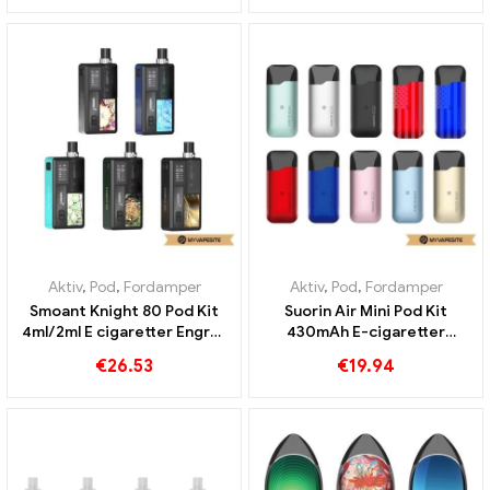
Aktiv
,
Pod
,
Fordamper
Aktiv
,
Pod
,
Fordamper
Smoant Knight 80 Pod Kit
Suorin Air Mini Pod Kit
4ml/2ml E cigaretter Engros
430mAh E-cigaretter
丨 Custom
Engros丨 Custom
€
26.53
€
19.94