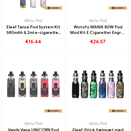
Aktiv
,
Pod
Aktiv
,
Pod
Eleaf Tance Pod System Kit
Wotofo MANIK 80W Pod
580mAh & 2ml e-cigaretter
Mod Kit E Cigaretter Engros
engros丨 Custom
丨 Custom
€
16.44
€
26.57
Aktiv
,
Pod
Aktiv
,
Pod
Vandy Vape UNICORN Pod
Eleaf iStick fælgsæt med