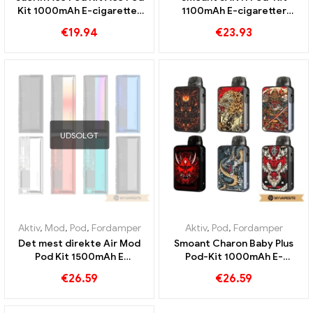
Kit 1000mAh E-cigaretter
1100mAh E-cigaretter
Engros Custom
Engros Custom
€
19.94
€
23.93
UDSOLGT
Aktiv
,
Mod
,
Pod
,
Fordamper
Aktiv
,
Pod
,
Fordamper
Det mest direkte Air Mod
Smoant Charon Baby Plus
Pod Kit 1500mAh E
Pod-Kit 1000mAh E-
cigaretter Engros丨 Custom
Zigaretten Großhandel丨
€
26.59
€
26.59
Custom