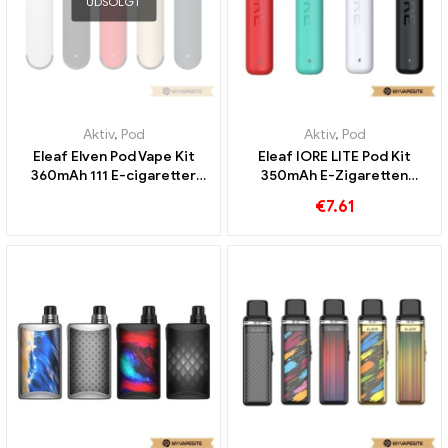
UDSOLGT
Aktiv
,
Pod
Aktiv
,
Pod
Eleaf Elven Pod Vape Kit
Eleaf IORE LITE Pod Kit
360mAh 111 E-cigaretter
350mAh E-Zigaretten
Engros丨 Custom
Großhandel丨Custom
€
7.61