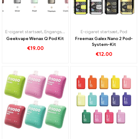
E-cigaret startsæt
,
Engangs e-cigaretter
E-cigaret startsæt
,
Pod
,
Pod
Geekvape Wenax Q Pod Kit
Freemax Galex Nano 2 Pod-
System-Kit
€
19.00
€
12.00