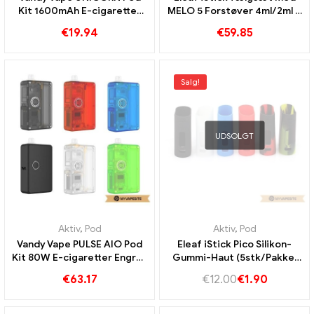
Kit 1600mAh E-cigaretter
MELO 5 Forstøver 4ml/2ml &
Engros丨 Custom
3000mAh E-cigaretter
€
19.94
€
59.85
Engros 丨 Custom
Salg!
UDSOLGT
Aktiv
,
Pod
Aktiv
,
Pod
Vandy Vape PULSE AIO Pod
Eleaf iStick Pico Silikon-
Kit 80W E-cigaretter Engros
Gummi-Haut (5stk/Pakke)
丨 Custom
E-cigaretter Engros丨
€
63.17
€
12.00
€
1.90
Custom