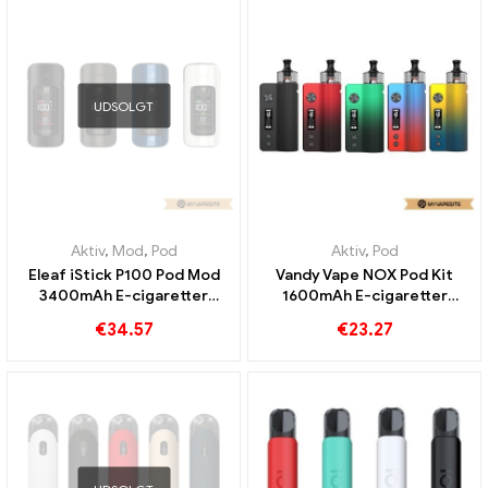
UDSOLGT
Aktiv
,
Mod
,
Pod
Aktiv
,
Pod
Eleaf iStick P100 Pod Mod
Vandy Vape NOX Pod Kit
3400mAh E-cigaretter
1600mAh E-cigaretter
Engros丨 Custom
Engros丨 Custom
€
34.57
€
23.27