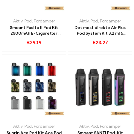
Aktiv
,
Pod
,
Fordamper
Aktiv
,
Pod
,
Fordamper
Smoant Pasito II Pod Kit
Det mest direkte Air Plus
2500mAh E-Cigaretter
Pod System Kit 3,2 ml &
Engros Custom
930mAh E-cigaretter
€
29.19
€
23.27
Engros 丨 Custom
Aktiv
,
Pod
,
Fordamper
Aktiv
,
Pod
,
Fordamper
Suorin Ace Pod Kit Ace Pod
Smoant SANTI Pod-Kit