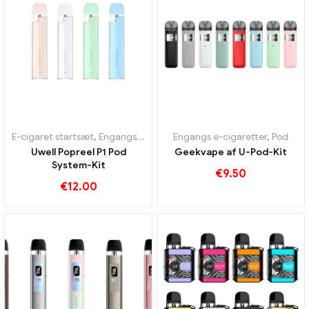
E-cigaret startsæt
,
Engangs e-cigaret med nikotin
Engangs e-cigaretter
,
Engangs e-ciga
,
Pod
Uwell Popreel P1 Pod
Geekvape af U-Pod-Kit
System-Kit
€
9.50
€
12.00