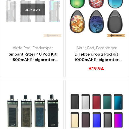
UDSOLGT
Aktiv
,
Pod
,
Fordamper
Aktiv
,
Pod
,
Fordamper
Smoant Ritter 40 Pod Kit
Direkte drop 2 Pod Kit
1500mAh E-cigaretter
1000mAh E-cigaretter
Engros丨 Custom
Engros丨 Custom
€
19.94