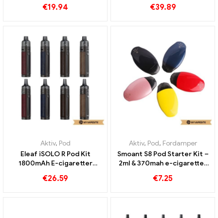
Engros丨 Custom
丨 Custom
€
19.94
€
39.89
Aktiv
,
Pod
Aktiv
,
Pod
,
Fordamper
Eleaf iSOLO R Pod Kit
Smoant S8 Pod Starter Kit –
1800mAh E-cigaretter
2ml & 370mah e-cigaretter
Engros丨 Custom
engros丨 Custom
€
26.59
€
7.25