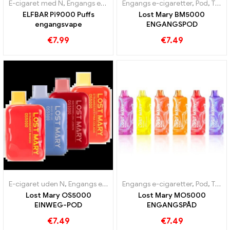
E-cigaret med N
,
Engangs e-cigaretter
Engangs e-cigaretter
,
Pod
,
Toldfri varer
,
Pod
,
Toldfri varer
ELFBAR Pi9000 Puffs
Lost Mary BM5000
engangsvape
ENGANGSPOD
€
7.99
€
7.49
E-cigaret uden N
,
Engangs e-cigaretter
Engangs e-cigaretter
,
Pod
,
Toldfri varer
,
Pod
,
Toldfri varer
Lost Mary OS5000
Lost Mary MO5000
EINWEG-POD
ENGANGSPÅD
€
7.49
€
7.49