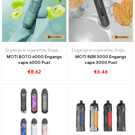
Engangs e-cigaretter
,
Engangs E-cigaretter Portugal
Engangs e-cigaretter
,
Engangs e-ci
,
Engangs e-cigaretter Østrig
MOTI BOTO 6000 Engangs
MOTI RØR 3000 Engangs
vape 6000 Pust
vape 3000 Pust
€
8.62
€
6.46