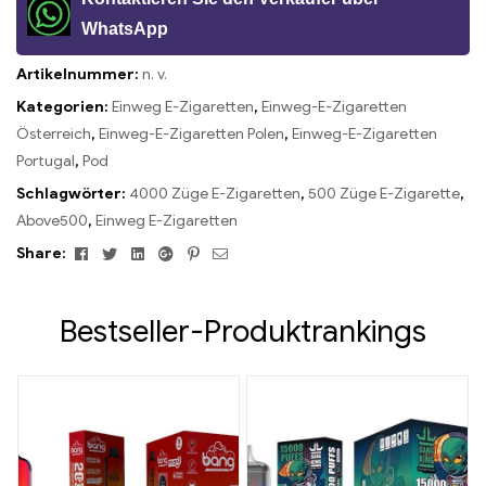
WhatsApp
Artikelnummer:
n. v.
Kategorien:
Einweg E-Zigaretten
,
Einweg-E-Zigaretten
Österreich
,
Einweg-E-Zigaretten Polen
,
Einweg-E-Zigaretten
Portugal
,
Pod
Schlagwörter:
4000 Züge E-Zigaretten
,
500 Züge E-Zigarette
,
Above500
,
Einweg E-Zigaretten
Facebook
Twitter
Linkedin
Google+
Pinterest
Email
Share:
Bestseller-Produktrankings