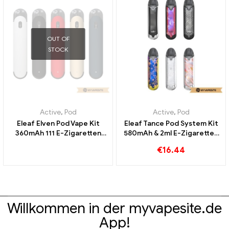
OUT OF
STOCK
Active
,
Pod
Active
,
Pod
Eleaf Elven Pod Vape Kit
Eleaf Tance Pod System Kit
360mAh 111 E-Zigaretten
580mAh & 2ml E-Zigaretten
Großhandel丨Custom
Großhandel丨Custom
€
16.44
Willkommen in der myvapesite.de
App!