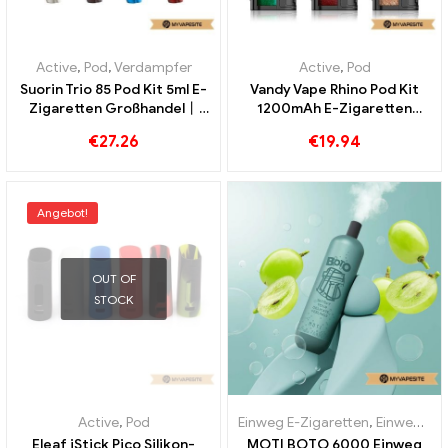
Active
,
Pod
,
Verdampfer
Active
,
Pod
Suorin Trio 85 Pod Kit 5ml E-
Vandy Vape Rhino Pod Kit
Zigaretten Großhandel丨
1200mAh E-Zigaretten
Custom
Großhandel丨Custom
€
27.26
€
19.94
Angebot!
OUT OF
STOCK
Active
,
Pod
Einweg E-Zigaretten
,
Einweg-E-Zigaretten Portugal
Eleaf iStick Pico Silikon-
MOTI BOTO 6000 Einweg