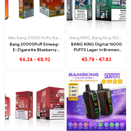
Alle
,
Bang 20000 Puffs
,
Bang KING
Bang KING
,
Einweg E-Zigaretten
,
Bang King 15000 Puffs
,
Einweg-
Bang 20000Puff Einweg-
BANG KING Digital 15000
E-Zigarette Blueberry
PUFFS Lager in Bremen
Watermelon Geschmack
15000 Züge grenzenloser
€
6.24
-
€
8.92
€
5.78
-
€
7.83
und Dual Mesh
Genuss