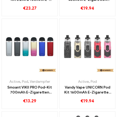
Zigaretten Großhandel丨
Großhandel丨Custom
€
23.27
€
19.94
Custom
Active
,
Pod
,
Verdampfer
Active
,
Pod
Smoant VIKII PRO Pod-Kit
Vandy Vape UNICORN Pod
700mAh E-Zigaretten
Kit 1600mAh E-Zigaretten
Großhandel丨Custom
Großhandel丨Custom
€
13.29
€
19.94