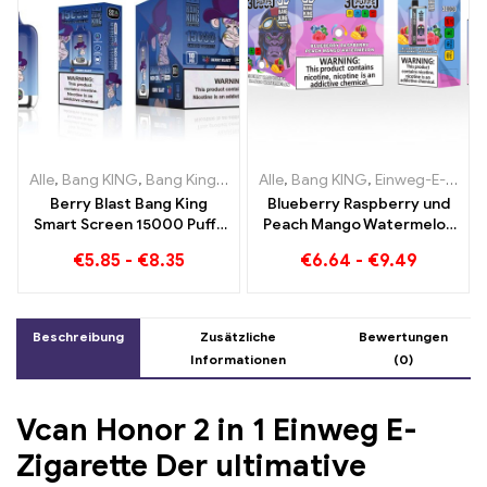
Alle
,
Bang KING
,
Bang King Smart Screen 15000 Puff
Alle
,
Bang KING
,
Einweg-E-Zigaretten Litauen
,
Einweg-E-Zi
Berry Blast Bang King
Blueberry Raspberry und
Smart Screen 15000 Puffs
Peach Mango Watermelon
Einweg E-Zigarette der
Bang KING Farbe 30000
€
5.85
-
€
8.35
€
6.64
-
€
9.49
neuen Generation
Puffs EINWEG E-
ZIGARETTEN Dual Flavor
Einweggerät Die perfekte
Kombination
Beschreibung
Zusätzliche
Bewertungen
Informationen
(0)
Vcan Honor 2 in 1 Einweg E-
Zigarette Der ultimative