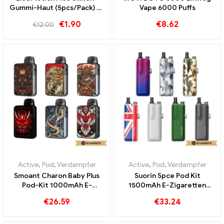
Gummi-Haut (5pcs/Pack) E-
Vape 6000 Puffs
Zigaretten Großhandel丨
€
1.90
€
8.62
€
12.00
Custom
Active
,
Pod
,
Verdampfer
Active
,
Pod
,
Verdampfer
Smoant Charon Baby Plus
Suorin Spce Pod Kit
Pod-Kit 1000mAh E-
1500mAh E-Zigaretten
Zigaretten Großhandel丨
Großhandel丨Custom
€
26.59
€
33.24
Custom