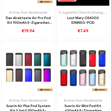
Active
,
Pod
,
Verdampfer
E-zigarette Ohne N
,
Einweg E-Zigaretten
Das direkteste Air Pro Pod
Lost Mary OS5000
Kit 930mAh E-Zigaretten
EINWEG-POD
Großhandel丨Custom
€
19.94
€
7.49
Active
,
Pod
,
Verdampfer
Active
,
Pod
,
Verdampfer
Suorin Air Plus Pod System
Suorin Air Mini Pod Kit
Kit 3.2ml & 930mAh E-
430mAh E-Zigaretten