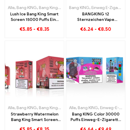
Alle
,
Bang KING
,
Bang King Smart Screen 15000 Puff
Bang KING
,
Einweg E-Zigaretten
,
Einweg-E-Z
Lush Ice Bang King Smart
BANGKING 12
Screen 15000 Puffs Eine
Sternzeichen Vape
perfekt ausgewogene
Großhandel | 50.000 Puffs
€
5.85
-
€
8.35
€
6.24
-
€
8.50
Mischung aus
Wassermelone und Minze
Alle
,
Bang KING
,
Bang King Smart Screen 15000 Puff
Alle
,
Bang KING
,
Einweg-E-Zigaretten Litauen
,
Einweg-E-Zi
Strawberry Watermelon
Bang KING Color 30000
Bang King Smart Screen
Puffs Einweg-E-Zigarette
15000 Puff Genießen Sie
Hochwertiger Genuss mit
€
5.85
-
€
8.35
€
6.64
-
€
9.49