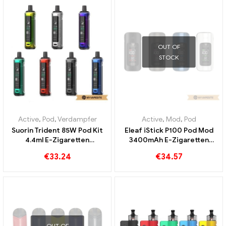
OUT OF
STOCK
Active
,
Pod
,
Verdampfer
Active
,
Mod
,
Pod
Suorin Trident 85W Pod Kit
Eleaf iStick P100 Pod Mod
4.4ml E-Zigaretten
3400mAh E-Zigaretten
Großhandel丨Custom
Großhandel丨Custom
€
33.24
€
34.57
OUT OF