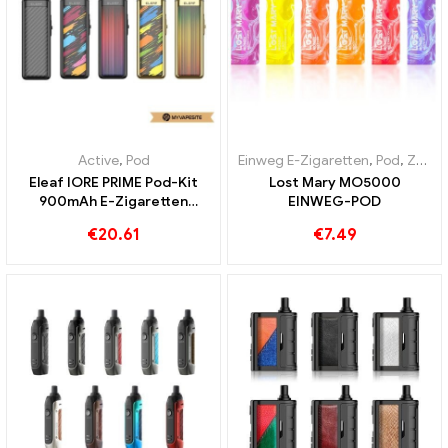
Active
,
Pod
Einweg E-Zigaretten
,
Pod
,
Zollfreie Waren
Eleaf IORE PRIME Pod-Kit
Lost Mary MO5000
900mAh E-Zigaretten
EINWEG-POD
Großhandel丨Custom
€
20.61
€
7.49