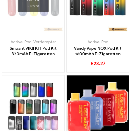
STOCK
Active
,
Pod
,
Verdampfer
Active
,
Pod
Smoant VIKII KIT Pod Kit
Vandy Vape NOX Pod Kit
370mAh E-Zigaretten
1600mAh E-Zigaretten
Großhandel丨Custom
Großhandel丨Custom
€
23.27