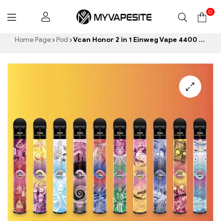
0
Myvapesite.de
Home Page
Pod
Vcan Honor 2 in 1 Einweg Vape 4400 Puffs