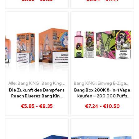
den entspannenden
den
Genuss von Früchten
Geschmacksrichtungen
Blueberry Ice und Black
Dragon Ice
Alle
,
Bang KING
,
Bang King Smart Screen 15000 Puff
Bang KING
,
Einweg E-Zigaretten
,
Einweg-E-Zi
Die Zukunft des Dampfens
Bang Box 200K 8-in-1 Vape
Peach Blueraz Bang King
kaufen – 200.000 Puffs
Smart Screen 15000 Puff
und 10 Flavors
€
5.85
-
€
8.35
€
7.24
-
€
10.50