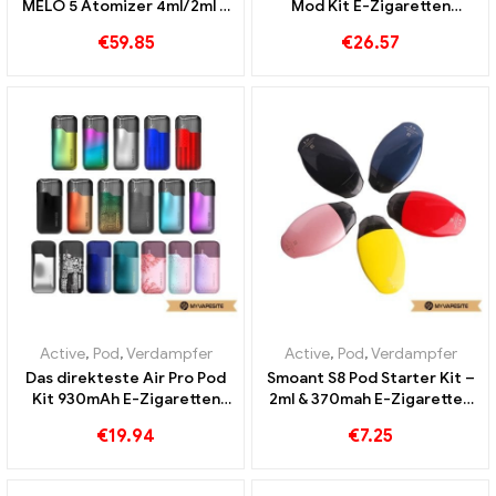
MELO 5 Atomizer 4ml/2ml &
Mod Kit E-Zigaretten
3000mAh E-Zigaretten
Großhandel丨Custom
€
59.85
€
26.57
Großhandel丨Custom
Active
,
Pod
,
Verdampfer
Active
,
Pod
,
Verdampfer
Das direkteste Air Pro Pod
Smoant S8 Pod Starter Kit –
Kit 930mAh E-Zigaretten
2ml & 370mah E-Zigaretten
Großhandel丨Custom
Großhandel丨Custom
€
19.94
€
7.25