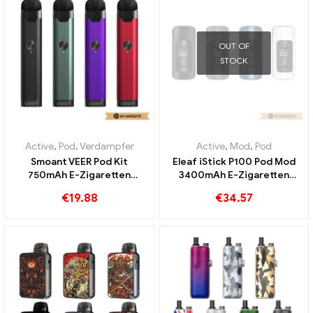
OUT OF
STOCK
Active
,
Pod
,
Verdampfer
Active
,
Mod
,
Pod
Smoant VEER Pod Kit
Eleaf iStick P100 Pod Mod
750mAh E-Zigaretten
3400mAh E-Zigaretten
Großhandel丨Custom
Großhandel丨Custom
€
19.88
€
34.57