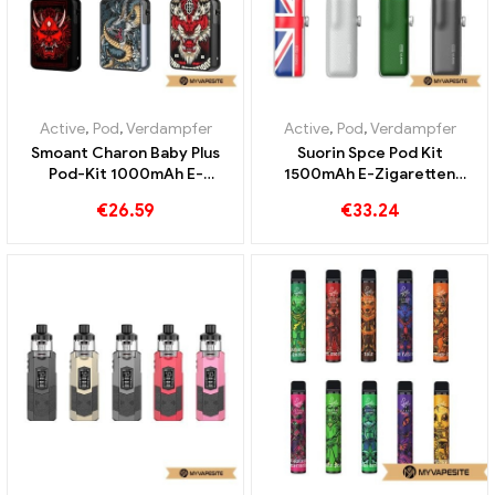
Active
,
Pod
,
Verdampfer
Active
,
Pod
,
Verdampfer
Smoant Charon Baby Plus
Suorin Spce Pod Kit
Pod-Kit 1000mAh E-
1500mAh E-Zigaretten
Zigaretten Großhandel丨
Großhandel丨Custom
€
26.59
€
33.24
Custom