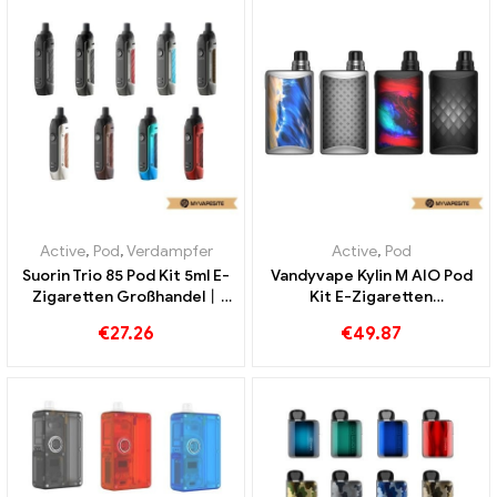
Active
,
Pod
,
Verdampfer
Active
,
Pod
Suorin Trio 85 Pod Kit 5ml E-
Vandyvape Kylin M AIO Pod
Zigaretten Großhandel丨
Kit E-Zigaretten
Custom
Großhandel丨Custom
€
27.26
€
49.87