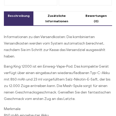
Geschmacksrichtungen
Genuss von Früchten
Blueberry Ice und Black
Dragon Ice
Beschreibung
Zusätzliche
Bewertungen
Informationen
(0)
Informationen zu den Versandkosten: Die kombinierten
Versandkosten werden vom System automatisch berechnet,
nachdem Sie im Schritt zur Kasse das Versandziel ausgewählt
haben.
Bang King 12000 ist ein Einweg-Vape-Pod. Das kompakte Gerät
verfügt über einen eingebauten wiederaufladbaren Typ-C-Akku
mit 850 mAh und 23 ml vorgefülltem Salz-Nikotin-E-Saft, der bis
zu 12.000 Züge antreiben kann. Die Mesh-Spule sorgt für einen
reinen Geschmacksgeschmack. Genießen Sie den fantastischen
Geschmack vom ersten Zug an das Letzte.
Merkmale
850 mAh eingebauter Akku