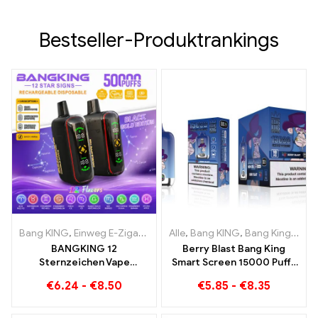
Bestseller-Produktrankings
Bang KING
,
Einweg E-Zigaretten
,
Alle
Einweg-E-Zigaretten Belgien
,
Bang KING
,
Bang King Smart Screen 15000 Puff
,
E
BANGKING 12
Berry Blast Bang King
Sternzeichen Vape
Smart Screen 15000 Puffs
Großhandel | 50.000 Puffs
Einweg E-Zigarette der
€
6.24
-
€
8.50
€
5.85
-
€
8.35
neuen Generation