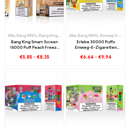
Alle
,
Bang KING
,
Bang King Smart Screen 15000 Puff
Alle
,
Bang KING
,
Einweg-E-Zigaretten Litauen
,
Einweg-E-Zi
Bang King Smart Screen
Erlebe 30000 Puffs
15000 Puff Peach Freeze
Einweg-E-Zigaretten
Einweg E-Zigaretten
puren Genuss Blueberry
€
5.85
-
€
8.35
€
6.64
-
€
9.94
Ice trifft auf Strawberry
Banana im Bang KING
Color