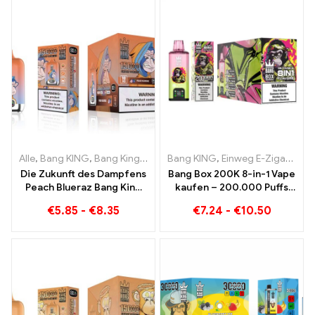
Alle
,
Bang KING
,
Bang King Smart Screen 15000 Puff
Bang KING
,
Einweg E-Zigaretten
,
Einweg-E-Zi
Die Zukunft des Dampfens
Bang Box 200K 8-in-1 Vape
Peach Blueraz Bang King
kaufen – 200.000 Puffs
Smart Screen 15000 Puff
und 10 Flavors
€
5.85
-
€
8.35
€
7.24
-
€
10.50