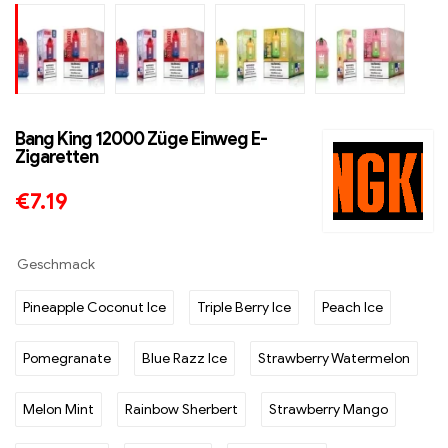
Bang King 12000 Züge Einweg E-
Zigaretten
€
7.19
Geschmack
Pineapple Coconut Ice
Triple Berry Ice
Peach Ice
Pomegranate
Blue Razz Ice
Strawberry Watermelon
Melon Mint
Rainbow Sherbert
Strawberry Mango