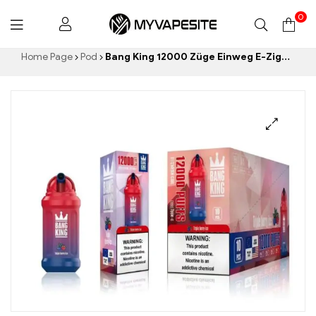
0
Myvapesite.de
Home Page
Pod
Bang King 12000 Züge Einweg E-Zigaretten