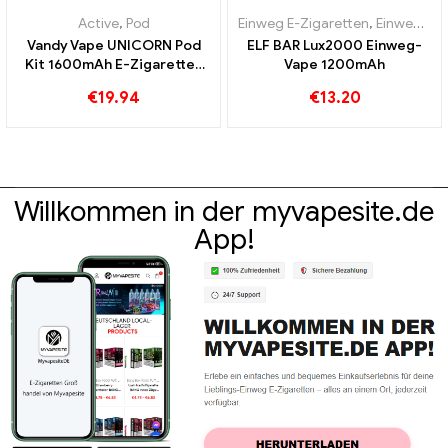
Active
,
Pod
Einweg E-Zigaretten
,
Einweg-E-Zigaretten Schweden
Vandy Vape UNICORN Pod
ELF BAR Lux2000 Einweg-
Kit 1600mAh E-Zigaretten
Vape 1200mAh
Großhandel丨Custom
€
19.94
€
13.20
Willkommen in der myvapesite.de
App!