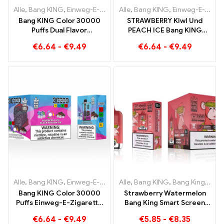
Alle
,
Bang KING
,
Einweg-E-Zigaretten Litauen
Alle
,
Bang KING
,
Einweg-E-Zigaret
,
Einweg-E-Zigaretten Litauen
Bang KING Color 30000
STRAWBERRY KIwI Und
Puffs Dual Flavor
PEACH ICE Bang KING
Einweggerät Die perfekte
Color 30000 Puffs
€
6.64
-
€
9.49
€
6.64
-
€
9.49
Kombination aus Blueberry
Einweg-E-Zigarette – Dual
Raspberry und Peach
Flavor für ein
Mango Watermelon
einzigartiges
Dampferlebnis
Alle
,
Bang KING
,
Einweg-E-Zigaretten Litauen
Alle
,
Bang KING
,
Einweg-E-Zigaret
,
Bang King Smart Screen 15000 Puff
Bang KING Color 30000
Strawberry Watermelon
Puffs Einweg-E-Zigarette
Bang King Smart Screen
Hochwertiger Genuss mit
15000 Puff Genießen Sie
€
6.64
-
€
9.49
€
5.85
-
€
8.35
den
den entspannenden