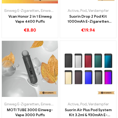
Einweg E-Zigaretten
,
Einweg-E-Zigaretten Österreich
Active
,
Pod
,
Verdampfer
,
Einweg-E-Zi
Vcan Honor 2 in 1 Einweg
Suorin Drop 2 Pod Kit
Vape 4400 Puffs
1000mAh E-Zigaretten
Großhandel丨Custom
€
8.80
€
19.94
Einweg E-Zigaretten
,
Einweg-E-Zigaretten Österreich
Active
,
Pod
,
Verdampfer
,
Einweg-E-Zi
MOTI TUBE 3000 Einweg-
Suorin Air Plus Pod System
Vape 3000 Puffs
Kit 3.2ml & 930mAh E-