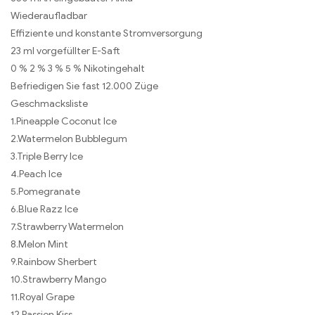
Wiederaufladbar
Effiziente und konstante Stromversorgung
23 ml vorgefüllter E-Saft
0 % 2 % 3 % 5 % Nikotingehalt
Befriedigen Sie fast 12.000 Züge
Geschmacksliste
1.Pineapple Coconut Ice
2.Watermelon Bubblegum
3.Triple Berry Ice
4.Peach Ice
5.Pomegranate
6.Blue Razz Ice
7.Strawberry Watermelon
8.Melon Mint
9.Rainbow Sherbert
10.Strawberry Mango
11.Royal Grape
12.Passion Kiss