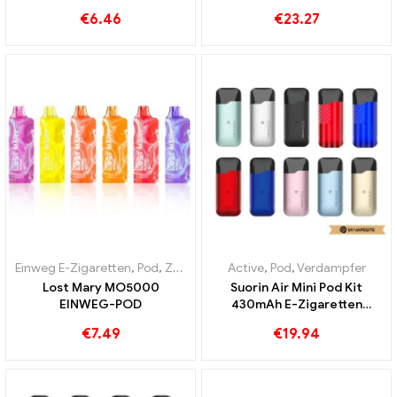
Zigaretten Großhandel丨
€
6.46
€
23.27
Custom
Einweg E-Zigaretten
,
Pod
,
Zollfreie Waren
Active
,
Pod
,
Verdampfer
Lost Mary MO5000
Suorin Air Mini Pod Kit
EINWEG-POD
430mAh E-Zigaretten
Großhandel丨Custom
€
7.49
€
19.94