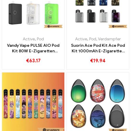
Active
,
Pod
Active
,
Pod
,
Verdampfer
Vandy Vape PULSE AIO Pod
Suorin Ace Pod Kit Ace Pod
Kit 80W E-Zigaretten
Kit 1000mAh E-Zigaretten
Großhandel丨Custom
Großhandel丨Custom
€
63.17
€
19.94