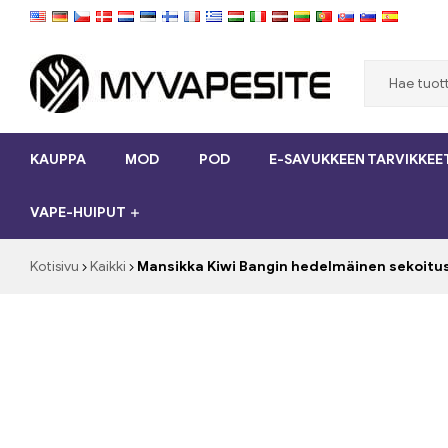
Myvapesite.de
KAUPPA
MOD
POD
E-SAVUKKEEN TARVIKKEE
Tilaa
e-
VAPE-HUIPUT
savukkeet
halpaa
verkossa
Kotisivu
Kaikki
Mansikka Kiwi Bangin hedelmäinen sekoitu
osoitteessa
MyVapesite.de