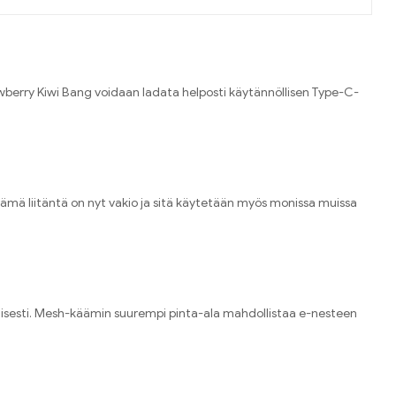
wberry Kiwi Bang voidaan ladata helposti käytännöllisen Type-C-
ämä liitäntä on nyt vakio ja sitä käytetään myös monissa muissa
isesti
.
Mesh-käämin suurempi pinta-ala mahdollistaa e-nesteen