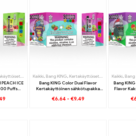
öiset sähkösavukkeet Luxemburg
set sähkösavukkeet Liettua
Kaikki
,
Bang KING
,
Kertakäyttöiset sähkösavukkeet Ala
,
,
Kertakäyttöiset sähkösavukkeet 
Kertakäyttöiset sähkösavukkeet Liettua
Kaikki
,
Bang
 PEACH ICE
Bang KING Color Dual Flavor
Bang KING 
000 Puffs
Kertakäyttöinen sähkötupakka
Flavor Kak
savuke -
30000 Junat täynnä makua
mansikk
.49
€
6.64
-
€
9.49
€
n maku
Strawberry Watermelonilla ja Kiwi
omena
en
Passion Fruit Guavalla
uksen
ksi