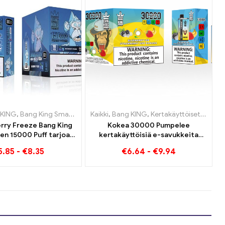
ettua
yttöiset sähkösavukkeet Alankomaat
 KING
,
,
,
Kertakäyttöiset sähkösavukkeet Luxemburg
Bang King Smart Screen 15000 Pullistaa
Kertakäyttöiset sähkösavukkeet Liettua
Kaikki
,
Bang KING
,
Kertakäyttöiset e-savukkeet Itä
,
,
,
Kertakäyttöiset sähkö
Kertakäyttöiset sähkösavukkeet Liettua
Kertakäyttöiset sähkös
,
Kertakäyttöiset s
erry Freeze Bang King
Kokea 30000 Pumpelee
en 15000 Puff tarjoaa
kertakäyttöisiä e-savukkeita
herkullista
puhdasta nautintoa Blueberry Ice
5.85
-
€
8.35
€
6.64
-
€
9.94
kohtaa mansikkabanaanin Bang
KING -värissä