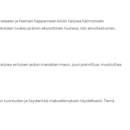
reeseen ja hieman happamaan kiiviin tarjoaa harmonisen
oiden tuoksu ja kiivin eksoottinen tuoreus
,
niin ainutlaatuinen
,
tarjoaa erityisen aidon mansikan maun
,
juuri poimittua
,
muistuttaa
än tuoreuden ja täydentää makuelämyksen täydellisesti
.
Tämä