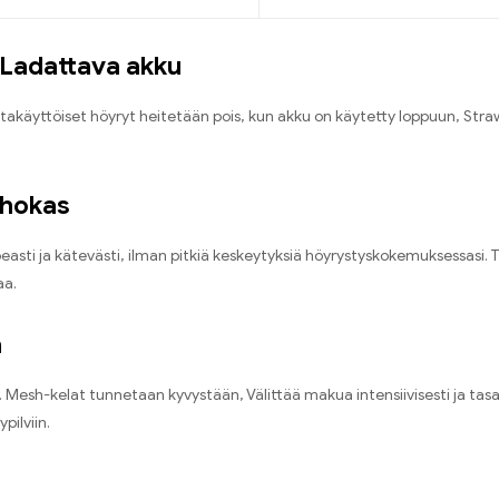
Ladattava akku
takäyttöiset höyryt heitetään pois, kun akku on käytetty loppuun
,
Stra
ehokas
easti ja kätevästi
,
ilman pitkiä keskeytyksiä höyrystyskokemuksessasi
.
T
aa
.
a
.
Mesh-kelat tunnetaan kyvystään
,
Välittää makua intensiivisesti ja tasa
pilviin
.