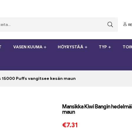
RE
T
VASEN KUUMA
HÖYRYSTÄÄ
TYP
TOI
s 15000 Puffs vangitsee kesän maun
Mansikka Kiwi Bangin hedelmäi
maun
€
7.31