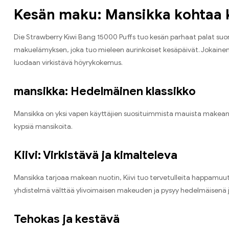
Kesän maku
:
Mansikka kohtaa k
Die Strawberry Kiwi Bang
15000
Puffs tuo kesän parhaat palat suo
makuelämyksen
,
joka tuo mieleen aurinkoiset kesäpäivät
.
Jokainen
luodaan virkistävä höyrykokemus
.
mansikka:
Hedelmäinen klassikko
Mansikka on yksi vapen käyttäjien suosituimmista mauista makean 
kypsiä mansikoita
.
Kiivi:
Virkistävä ja kimalteleva
Mansikka tarjoaa makean nuotin
,
Kiivi tuo tervetulleita happamuut
yhdistelmä välttää ylivoimaisen makeuden ja pysyy hedelmäisenä j
Tehokas ja kestävä