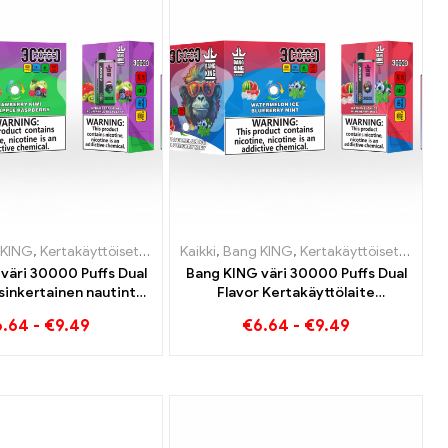
nkomaat
Luxemburg
 KING
,
,
Kertakäyttöiset sähkösavukkeet Luxemburg
Kertakäyttöiset sähkösavukkeet Liettua
,
Kertakäyttöiset e-savukkeet Itävalta
,
Kertakäyttöiset sähkösavukkeet Alankomaat
Kaikki
,
Bang KING
,
,
,
Kertakäyttöiset e-savuk
Kertakäyttöiset sähkö
Kertakäyttöiset sähkösavukkeet Liettua
,
Kertakäyttöiset s
,
Kertakäyttöis
väri 30000 Puffs Dual
Bang KING väri 30000 Puffs Dual
sinkertainen nautinto
Flavor Kertakäyttölaite
akiivin ja happaman
Täydellinen yhdistelmä mustikan
6.64
-
€
9.49
€
6.64
-
€
9.49
vadelman kanssa
vadelmaa ja persikkamango-
vesimelonia