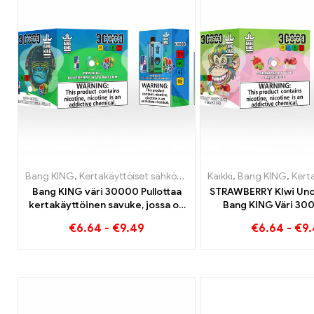
Bang KING
,
Kertakäyttöiset sähkösavukkeet Liettua
Kaikki
,
Bang KING
,
Kertakäytt
,
Kertakäyttöi
Bang KING väri 30000 Pullottaa
STRAWBERRY KIwi Und
kertakäyttöinen savuke, jossa on
Bang KING Väri 30
kaksi makua Red Bull Energy
Kertakäyttöinen E-
€
6.64
-
€
9.49
€
6.64
-
€
9
Watermelon Bubble Gum Sweet
Kaksinkertaine
ainutlaatuis
höyrytyskokem
saavuttamise