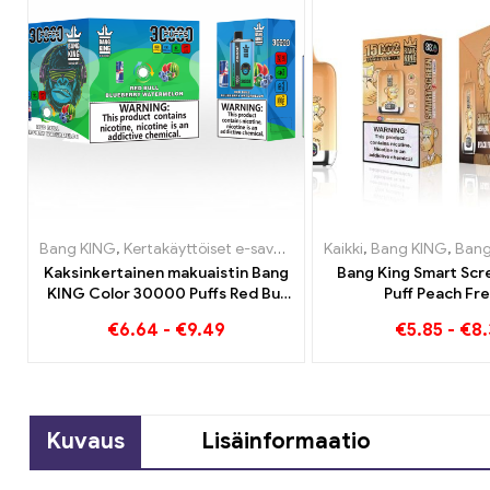
Bang KING
,
Kertakäyttöiset e-savukkeet
,
Kaikki
Kertakäyttöiset sähkös
,
Bang KING
,
Bang King Sm
Kaksinkertainen makuaistin Bang
Bang King Smart Sc
KING Color 30000 Puffs Red Bull
Puff Peach Fr
ja Blueberry Watermelon 30000
kertakäyttöiset säh
€
6.64
-
€
9.49
€
5.85
-
€
8.
Pumputtaa kertakäyttöistä e-
savuketta
Kuvaus
Lisäinformaatio