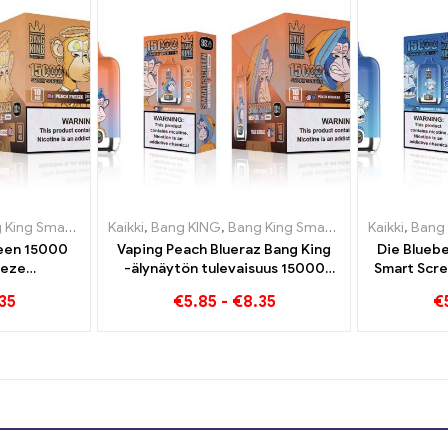
avukkeet Liettua
art Screen 15000 Pullistaa
,
Kaikki
Kertakäyttöiset sähkösavukkeet Luxemburg
,
Bang KING
,
,
Bang King Smart Screen 15000 Pullistaa
Kertakäyttöiset sähkösavukkeet Li
Kaikki
,
Kertakä
,
Bang
reen 15000
Vaping Peach Blueraz Bang King
Die Blueb
eeze
-älynäytön tulevaisuus 15000
Smart Scre
kösavukkeet
Pullistaa
35
€
5.85
-
€
8.35
€