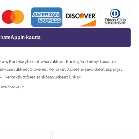
WhatsAppin kautta
staa
,
Kertakäyttöiset e-savukkeet Ruotsi
,
Kertakäyttöiset e-
sähkösavukkeet Slovenia
,
Kertakäyttöiset e-savukkeet Espanja
,
ki
,
Kertakäyttöiset sähkösavukkeet Unkari
savukkeita
,
F
ti