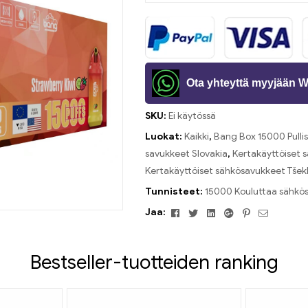
Ota yhteyttä myyjään 
SKU:
Ei käytössä
Luokat:
Kaikki
,
Bang Box 15000 Pulli
savukkeet Slovakia
,
Kertakäyttöiset 
Kertakäyttöiset sähkösavukkeet Tšek
Tunnisteet:
15000 Kouluttaa sähkö
Facebook
Viserrys
Linkedin
Google+
Pinterest
Sähköpos
Jaa:
Bestseller-tuotteiden ranking