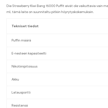
Die Strawberry Kiwi Bang
15000
Puffit eivät ole vaikuttavia vain 
ml, tämä laite on suunniteltu pitkiin höyrytyskokemuksiin
.
Tekniset tiedot
Puffin määrä
E-nesteen kapasiteetti
Nikotiinipitoisuus
Akku
Latausportti
Resistanssi