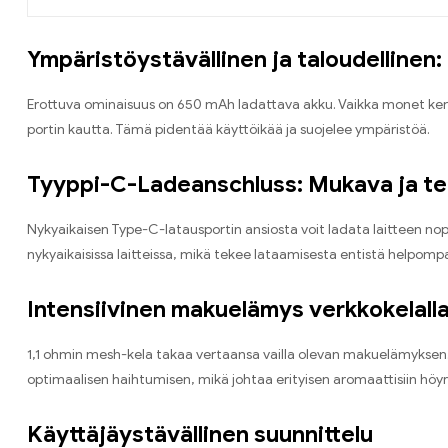
Ympäristöystävällinen ja taloudellinen
:
Erottuva ominaisuus on 650 mAh ladattava akku
.
Vaikka monet ker
portin kautta
.
Tämä pidentää käyttöikää ja suojelee ympäristöä
.
Tyyppi-C-Ladeanschluss:
Mukava ja t
Nykyaikaisen Type-C-latausportin ansiosta voit ladata laitteen nop
nykyaikaisissa laitteissa
,
mikä tekee lataamisesta entistä helpomp
Intensiivinen makuelämys verkkokelall
1,1 ohmin mesh-kela takaa vertaansa vailla olevan makuelämyksen
optimaalisen haihtumisen
,
mikä johtaa erityisen aromaattisiin höyry
Käyttäjäystävällinen suunnittelu