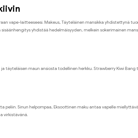
iivin
raan vape-laitteeseesi
. Makeus,
Täyteläinen mansikka yhdistettynä tuo
 sisäänhengitys yhdistää hedelmäisyyden
,
melkein sokerimainen mansik
ja täyteläisen maun ansiosta todellinen herkku
.
Strawberry Kiwi Bang 
ta peliin
.
Sinun helpompaa
,
Eksoottinen maku antaa vapelle miellyttäv
a virkistävänä
.