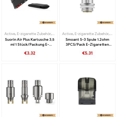
Active
,
E-zigarette Zubehör
,
Verdampfer
Active
,
E-zigarette Zubehör
,
Ver
Suorin Air Plus Kartusche 3,5
Smoant S-3 Spule 1.2ohm
ml 1 Stück/Packung E-
3PCS/Pack E-Zigaretten
Zigaretten Großhandel丨
Großhandel丨Custom
€
3.32
€
5.31
Custom