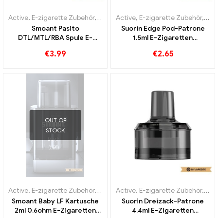
Active
,
E-zigarette Zubehör
,
Verdampfer
Active
,
E-zigarette Zubehör
,
Ver
Smoant Pasito
Suorin Edge Pod-Patrone
DTL/MTL/RBA Spule E-
1.5ml E-Zigaretten
Zigaretten Großhandel丨
Großhandel丨Custom
€
3.99
€
2.65
Custom
OUT OF
STOCK
Active
,
E-zigarette Zubehör
,
Verdampfer
Active
,
E-zigarette Zubehör
,
Ver
Smoant Baby LF Kartusche
Suorin Dreizack-Patrone
2ml 0.6ohm E-Zigaretten
4.4ml E-Zigaretten