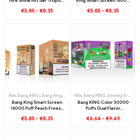
Ihre Sinne mit der Tropical
King Smart Screen 15000
Fruit Bang King Smart
Puff Ein unvergleichliches
€
5.85
-
€
8.35
€
5.85
-
€
8.35
Screen 15000 Puff
Dampferlebnis voller
frischer Aromen
Alle
,
Bang KING
,
Bang King Smart Screen 15000 Puff
Alle
,
Bang KING
,
Einweg-E-Zigaretten Litauen
,
Einweg-E-Zi
Bang King Smart Screen
Bang KING Color 30000
15000 Puff Peach Freeze
Puffs Dual Flavor
Einweg E-Zigaretten
Doppelter Genuss mit
€
5.85
-
€
8.35
€
6.64
-
€
9.49
Strawberry Kiwi und Sour
Apple Raspberry