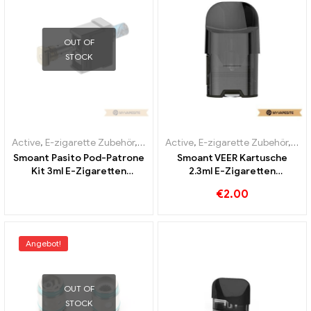
OUT OF
STOCK
Active
,
E-zigarette Zubehör
,
Verdampfer
Active
,
E-zigarette Zubehör
,
Ver
Smoant Pasito Pod-Patrone
Smoant VEER Kartusche
Kit 3ml E-Zigaretten
2.3ml E-Zigaretten
Großhandel丨Custom
Großhandel丨Custom
€
2.00
Angebot!
OUT OF
STOCK