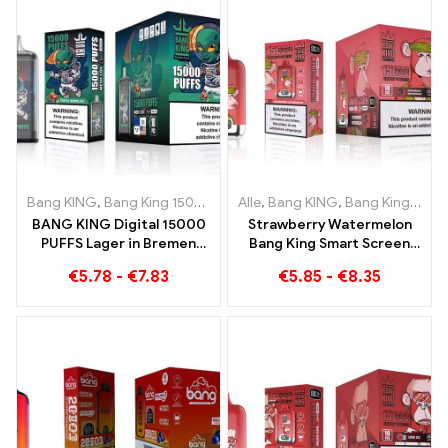
Bang KING
,
Bang King 15000 Puffs
Alle
,
Einweg E-zigarette mit Nikoti
,
Bang KING
,
Bang King Smart Screen 15000 Puff
BANG KING Digital 15000
Strawberry Watermelon
PUFFS Lager in Bremen
Bang King Smart Screen
15000 Züge grenzenloser
15000 Puff Genießen Sie
€
5.78
-
€
7.83
€
5.85
-
€
8.35
Genuss
den entspannenden
Genuss von Früchten