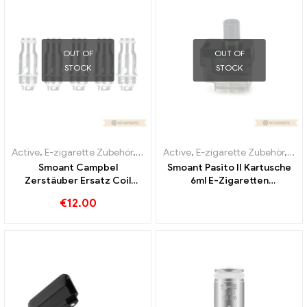
OUT OF
OUT OF
STOCK
STOCK
Active
,
E-zigarette Zubehör
,
Verdampfer
Active
,
E-zigarette Zubehör
,
Ver
Smoant Campbel
Smoant Pasito II Kartusche
Zerstäuber Ersatz Coil
6ml E-Zigaretten
0.2ohm 5pcs/Pack E-
Großhandel丨Custom
€
12.00
Zigaretten Großhandel丨
Custom