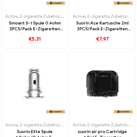
Active
,
E-zigarette Zubehör
,
Verdampfer
Active
,
E-zigarette Zubehör
,
Ver
Smoant S-1 Spule 0.4ohm
Suorin Ace Kartusche 2ml
3PCS/Pack E-Zigaretten
3PCS/Pack E-Zigaretten
Großhandel丨Custom
Großhandel丨Custom
€
5.31
€
7.97
Active
,
E-zigarette Zubehör
,
Verdampfer
Active
,
E-zigarette Zubehör
,
Ver
Suorin Elite Spule
suorin air pro Cartridge