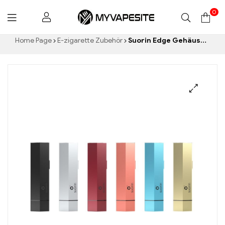
0
Myvapesite.de
Home Page
E-zigarette Zubehör
Suorin Edge Gehäuse mit Akku-Kit 230mAh E-Zigaretten Großhandel丨Custom