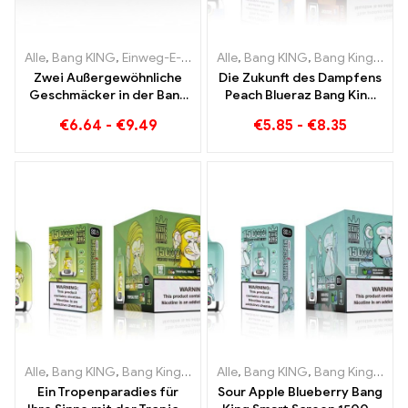
Alle
,
Bang KING
,
Einweg-E-Zigaretten Litauen
Alle
,
Bang KING
,
Einweg-E-Zigaret
,
Bang King Smart Screen 15000 Puff
Zwei Außergewöhnliche
Die Zukunft des Dampfens
Geschmäcker in der Bang
Peach Blueraz Bang King
KING Color 30000 Puffs E-
Smart Screen 15000 Puff
€
6.64
-
€
9.49
€
5.85
-
€
8.35
Zigarette Blueberry
Raspberry Mixed und
Mouldy Fruit
Alle
,
Bang KING
,
Bang King Smart Screen 15000 Puff
Alle
,
Bang KING
,
Bang King Smart Screen 15000 Puff
,
Einweg-E-Zi
Ein Tropenparadies für
Sour Apple Blueberry Bang