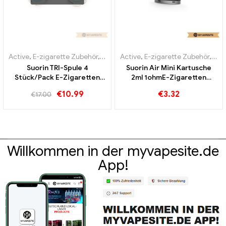
Active
,
E-zigarette Zubehör
,
Verdampfer
Active
,
E-zigarette Zubehör
,
Ver
Suorin TRI-Spule 4
Suorin Air Mini Kartusche
Stück/Pack E-Zigaretten
2ml 1ohmE-Zigaretten
Großhandel丨Custom
Großhandel丨Custom
€
10.99
€
3.32
€
17.00
Willkommen in der myvapesite.de
App!