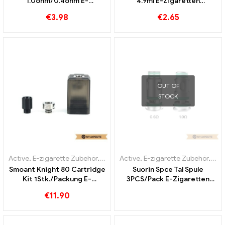
1.0ohm/0.4ohm E-
4.9ml E-Zigaretten
Zigaretten Großhandel丨
Großhandel丨Custom
€
3.98
€
2.65
Custom
OUT OF
STOCK
Active
,
E-zigarette Zubehör
,
Verdampfer
Active
,
E-zigarette Zubehör
,
Ver
Smoant Knight 80 Cartridge
Suorin Spce Tal Spule
Kit 1Stk./Packung E-
3PCS/Pack E-Zigaretten
Zigaretten Großhandel丨
Großhandel丨Custom
€
11.90
Custom