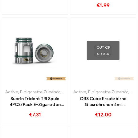
Großhandel丨Custom
Großhandel丨Custom
€
1.99
OUT OF
STOCK
Active
,
E-zigarette Zubehör
,
Verdampfer
Active
,
E-zigarette Zubehör
,
Ver
Suorin Trident TRI Spule
OBS Cube Ersatzbirne
4PCS/Pack E-Zigaretten
Glasröhrchen 4ml
Großhandel丨Custom
10Stk./Pack E-Zigaretten
€
7.31
€
12.00
Großhandel丨Custom