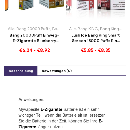
Alle
,
Bang 20000 Puffs
,
Bang KING
Alle
,
Einweg E-Zigaretten
,
Bang KING
,
Bang King Smart Screen 15000 Puff
,
Einweg-
Bang 20000Puff Einweg-
Lush Ice Bang King Smart
E-Zigarette Blueberry
Screen 15000 Puffs Eine
Watermelon Geschmack
perfekt ausgewogene
€
6.24
-
€
8.92
€
5.85
-
€
8.35
und Dual Mesh
Mischung aus
Wassermelone und Minze
Beschreibung
Bewertungen (0)
Anweisungen:
Myvapesite:
E-Zigarette
Batterie ist ein sehr
wichtiger Teil, wenn die Batterie alt ist, ersetzen
Sie die Batterie in der Zeit, können Sie Ihre
E-
Zigarette
länger nutzen