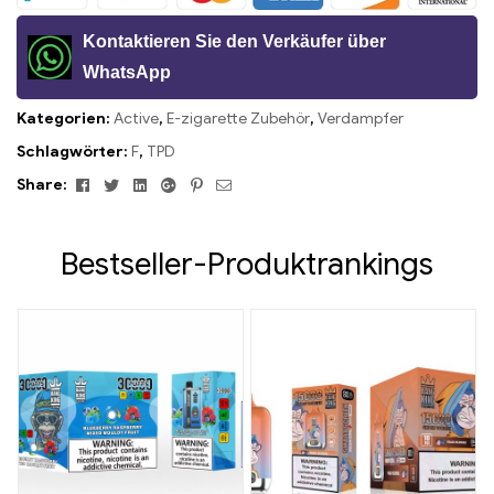
Kontaktieren Sie den Verkäufer über
WhatsApp
Kategorien:
Active
,
E-zigarette Zubehör
,
Verdampfer
Schlagwörter:
F
,
TPD
Facebook
Twitter
Linkedin
Google+
Pinterest
Email
Share:
Bestseller-Produktrankings