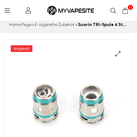
0
Myvapesite.de
Home Page
E-zigarette Zubehör
Suorin TRI-Spule 4 Stück/Pack E-Zigaretten Großhandel丨Custom
Angebot!