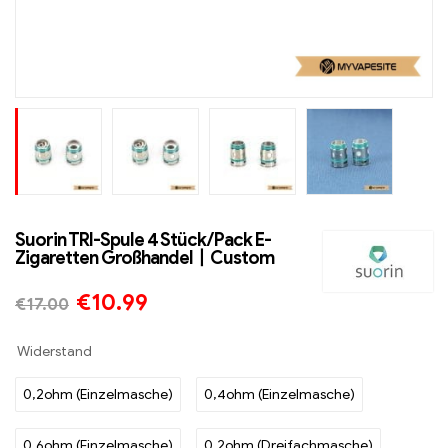
Suorin TRI-Spule 4 Stück/Pack E-
Zigaretten Großhandel丨Custom
€
10.99
€
17.00
Widerstand
0,2ohm (Einzelmasche)
0,4ohm (Einzelmasche)
0,6ohm (Einzelmasche)
0,2ohm (Dreifachmasche)