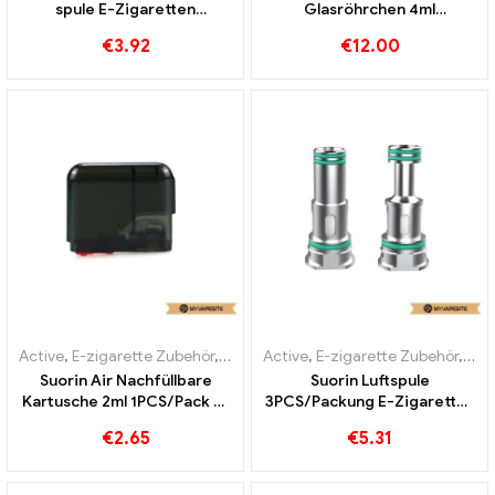
spule E-Zigaretten
Glasröhrchen 4ml
Großhandel丨Custom
10Stk./Pack E-Zigaretten
€
3.92
€
12.00
Großhandel丨Custom
Active
,
E-zigarette Zubehör
,
Verdampfer
Active
,
E-zigarette Zubehör
,
Ver
Suorin Air Nachfüllbare
Suorin Luftspule
Kartusche 2ml 1PCS/Pack E-
3PCS/Packung E-Zigaretten
Zigaretten Großhandel丨
Großhandel丨Custom
€
2.65
€
5.31
Custom