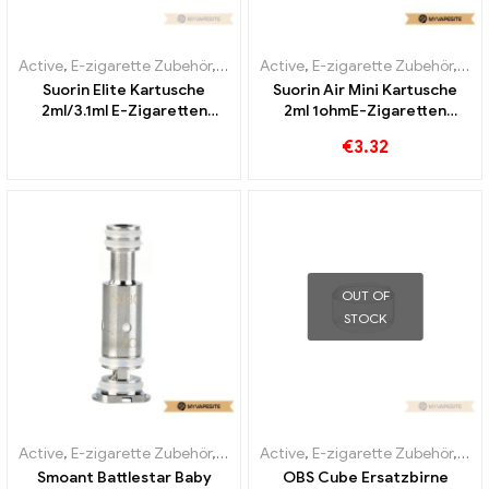
Active
,
E-zigarette Zubehör
,
Verdampfer
Active
,
E-zigarette Zubehör
,
Ver
Suorin Elite Kartusche
Suorin Air Mini Kartusche
2ml/3.1ml E-Zigaretten
2ml 1ohmE-Zigaretten
Großhandel丨Custom
Großhandel丨Custom
€
3.32
OUT OF
STOCK
Active
,
E-zigarette Zubehör
,
Verdampfer
Active
,
E-zigarette Zubehör
,
Ver
Smoant Battlestar Baby
OBS Cube Ersatzbirne