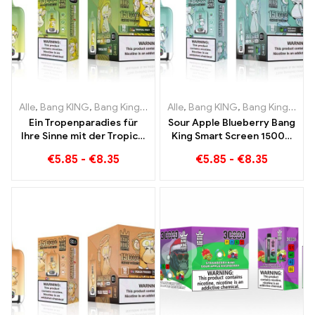
Alle
,
Bang KING
,
Bang King Smart Screen 15000 Puff
Alle
,
Bang KING
,
Bang King Smart Screen 15000 Puff
,
Einweg-E-Zi
Ein Tropenparadies für
Sour Apple Blueberry Bang
Ihre Sinne mit der Tropical
King Smart Screen 15000
Fruit Bang King Smart
Puff Ein unvergleichliches
€
5.85
-
€
8.35
€
5.85
-
€
8.35
Screen 15000 Puff
Dampferlebnis voller
frischer Aromen