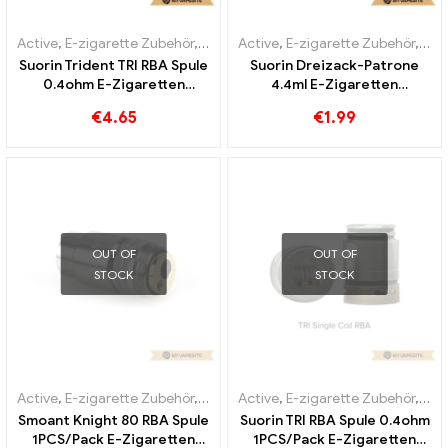
Active
,
E-zigarette Zubehör
,
Verdampfer
Active
,
E-zigarette Zubehör
,
Ver
Suorin Trident TRI RBA Spule
Suorin Dreizack-Patrone
0.4ohm E-Zigaretten
4.4ml E-Zigaretten
Großhandel丨Custom
Großhandel丨Custom
€
4.65
€
1.99
OUT OF
OUT OF
STOCK
STOCK
Active
,
E-zigarette Zubehör
,
Verdampfer
Active
,
E-zigarette Zubehör
,
Ver
Smoant Knight 80 RBA Spule
Suorin TRI RBA Spule 0.4ohm
1PCS/Pack E-Zigaretten
1PCS/Pack E-Zigaretten