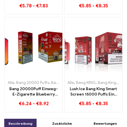
15000 Züge grenzenloser
15000 Puff Genießen Sie
€
5.78
-
€
7.83
€
5.85
-
€
8.35
Genuss
den entspannenden
Genuss von Früchten
Alle
,
Bang 20000 Puffs
,
Bang KING
Alle
,
Einweg E-Zigaretten
,
Bang KING
,
Bang King Smart Screen 15000 Puff
,
Einweg-
Bang 20000Puff Einweg-
Lush Ice Bang King Smart
E-Zigarette Blueberry
Screen 15000 Puffs Eine
Watermelon Geschmack
perfekt ausgewogene
€
6.24
-
€
8.92
€
5.85
-
€
8.35
und Dual Mesh
Mischung aus
Wassermelone und Minze
Beschreibung
Zusätzliche
Bewertungen