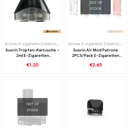
OUT OF
STOCK
Active
,
E-zigarette Zubehör
,
Verdampfer
Active
,
E-zigarette Zubehör
,
Mo
Suorin Tropfen-Kartusche –
Suorin Air Mod Patrone
2ml E-Zigaretten
2PCS/Pack E-Zigaretten
Großhandel丨Custom
Großhandel丨Custom
€
1.20
€
2.65
OUT OF
STOCK