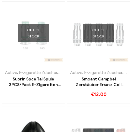
OUT OF
OUT OF
STOCK
STOCK
Active
,
E-zigarette Zubehör
,
Verdampfer
Active
,
E-zigarette Zubehör
,
Ver
Suorin Spce Tal Spule
Smoant Campbel
3PCS/Pack E-Zigaretten
Zerstäuber Ersatz Coil
Großhandel丨Custom
0.2ohm 5pcs/Pack E-
€
12.00
Zigaretten Großhandel丨
Custom