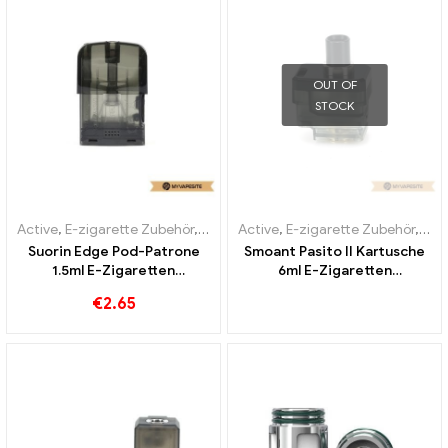
OUT OF
STOCK
Active
,
E-zigarette Zubehör
,
Verdampfer
Active
,
E-zigarette Zubehör
,
Ver
Suorin Edge Pod-Patrone
Smoant Pasito II Kartusche
1.5ml E-Zigaretten
6ml E-Zigaretten
Großhandel丨Custom
Großhandel丨Custom
€
2.65