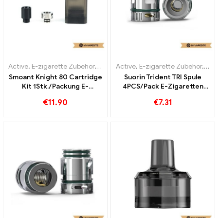
Active
,
E-zigarette Zubehör
,
Verdampfer
Active
,
E-zigarette Zubehör
,
Ver
Smoant Knight 80 Cartridge
Suorin Trident TRI Spule
Kit 1Stk./Packung E-
4PCS/Pack E-Zigaretten
Zigaretten Großhandel丨
Großhandel丨Custom
€
11.90
€
7.31
Custom