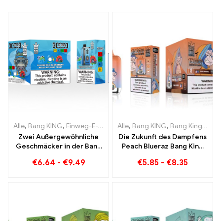
Alle
,
Bang KING
,
Einweg-E-Zigaretten Litauen
Alle
,
Bang KING
,
Einweg-E-Zigaret
,
Bang King Smart Screen 15000 Puff
Zwei Außergewöhnliche
Die Zukunft des Dampfens
Geschmäcker in der Bang
Peach Blueraz Bang King
KING Color 30000 Puffs E-
Smart Screen 15000 Puff
€
6.64
-
€
9.49
€
5.85
-
€
8.35
Zigarette Blueberry
Raspberry Mixed und
Mouldy Fruit