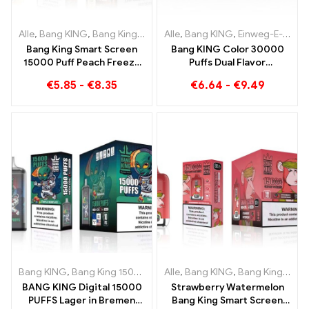
Alle
,
Bang KING
,
Bang King Smart Screen 15000 Puff
Alle
,
Bang KING
,
Einweg-E-Zigaretten Litauen
,
Einweg-E-Zi
Bang King Smart Screen
Bang KING Color 30000
15000 Puff Peach Freeze
Puffs Dual Flavor
Einweg E-Zigaretten
Doppelter Genuss mit
€
5.85
-
€
8.35
€
6.64
-
€
9.49
Strawberry Kiwi und Sour
Apple Raspberry
Bang KING
,
Bang King 15000 Puffs
Alle
,
Einweg E-zigarette mit Nikoti
,
Bang KING
,
Bang King Smart Screen 15000 Puff
BANG KING Digital 15000
Strawberry Watermelon
PUFFS Lager in Bremen
Bang King Smart Screen