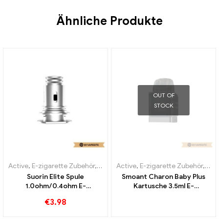
Ähnliche Produkte
OUT OF
STOCK
Active
,
E-zigarette Zubehör
,
Verdampfer
Active
,
E-zigarette Zubehör
,
Ver
Suorin Elite Spule
Smoant Charon Baby Plus
1.0ohm/0.4ohm E-
Kartusche 3.5ml E-
Zigaretten Großhandel丨
Zigaretten Großhandel丨
€
3.98
Custom
Custom