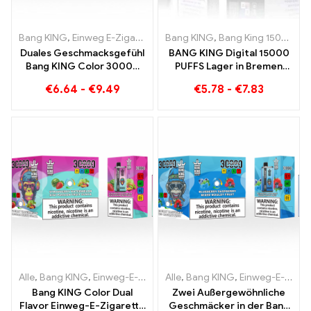
Bang KING
,
Einweg E-Zigaretten
,
Bang KING
Einweg-E-Zigaretten Litauen
,
Bang King 15000 Puffs
,
E
Duales Geschmacksgefühl
BANG KING Digital 15000
Bang KING Color 30000
PUFFS Lager in Bremen
Puffs Red Bull und
15000 Züge grenzenloser
€
6.64
-
€
9.49
€
5.78
-
€
7.83
Blueberry Watermelon
Genuss
30000 Puffs Einweg-E-
Zigarette
Alle
,
Bang KING
,
Einweg-E-Zigaretten Litauen
Alle
,
Bang KING
,
Einweg-E-Zigaret
,
Einweg-E-Zigaretten Litauen
Bang KING Color Dual
Zwei Außergewöhnliche
Flavor Einweg-E-Zigarette
Geschmäcker in der Bang