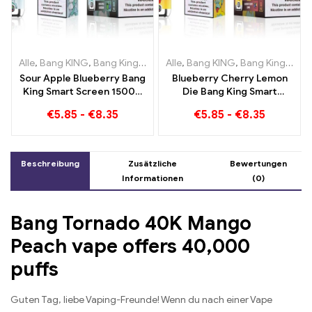
Alle
,
Bang KING
,
Bang King Smart Screen 15000 Puff
Alle
,
Bang KING
,
Bang King Smart Screen 15000 Puff
,
Einweg-E-Zi
Sour Apple Blueberry Bang
Blueberry Cherry Lemon
King Smart Screen 15000
Die Bang King Smart
Puff Ein unvergleichliches
Screen 15000 Puffs Ein
€
5.85
-
€
8.35
€
5.85
-
€
8.35
Dampferlebnis voller
Überblick über ein
frischer Aromen
innovatives Einweg E-
Zigaretten
Beschreibung
Zusätzliche
Bewertungen
Informationen
(0)
Bang Tornado 40K Mango
Peach vape offers 40,000
puffs
Guten Tag, liebe Vaping-Freunde! Wenn du nach einer Vape