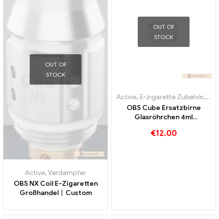
OUT OF
STOCK
OUT OF
STOCK
Active
,
E-zigarette Zubehör
,
Ver
OBS Cube Ersatzbirne
Glasröhrchen 4ml
10Stk./Pack E-Zigaretten
€
12.00
Großhandel丨Custom
Active
,
Verdampfer
OBS NX Coil E-Zigaretten
Großhandel丨Custom