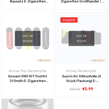
Bausatz E-Zigaretten
Zigaretten Großhandel丨
Großhandel丨Custom
Custom
Angebot!
OUT OF
OUT OF
STOCK
STOCK
Active
,
Pod
,
Verdampfer
Active
,
Verdampfer
Smoant VIKII KIT Pod Kit
Suorin Air Silikonhülle (5
370mAh E-Zigaretten
Stück/Packung) E-
Großhandel丨Custom
Zigaretten Großhandel丨
€
5.99
€
12.00
Custom