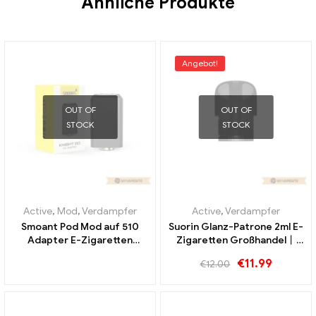
Ähnliche Produkte
Angebot!
OUT OF
OUT OF
STOCK
STOCK
Active
,
Mod
,
Verdampfer
Active
,
Verdampfer
Smoant Pod Mod auf 510
Suorin Glanz-Patrone 2ml E-
Adapter E-Zigaretten
Zigaretten Großhandel丨
Großhandel丨Custom
Custom
€
11.99
€
12.00