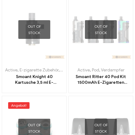
OUT OF
OUT OF
STOCK
STOCK
Active
,
E-zigarette Zubehör
,
Verdampfer
Active
,
Pod
,
Verdampfer
Smoant Knight 40
Smoant Ritter 40 Pod Kit
Kartusche 3,5 ml E-
1500mAh E-Zigaretten
Zigaretten Großhandel丨
Großhandel丨Custom
Custom
Angebot!
OUT OF
OUT OF
STOCK
STOCK