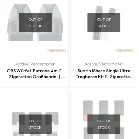
OUT OF
OUT OF
STOCK
STOCK
Active
,
Verdampfer
Active
,
Verdampfer
OBS Würfel-Patrone 4ml E-
Suorin iShare Single Ultra
Zigaretten Großhandel丨
Tragbares Kit E-Zigaretten
Custom
Großhandel丨Custom
OUT OF
OUT OF
STOCK
STOCK