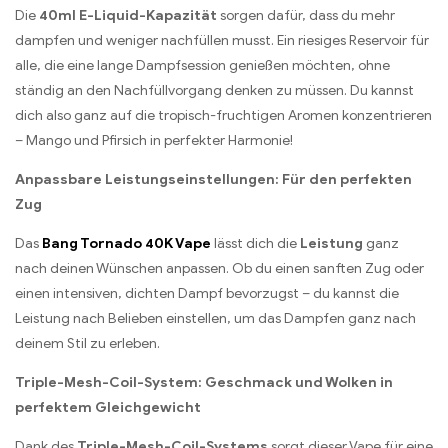
Die
40ml E-Liquid-Kapazität
sorgen dafür, dass du mehr
dampfen und weniger nachfüllen musst. Ein riesiges Reservoir für
alle, die eine lange Dampfsession genießen möchten, ohne
ständig an den Nachfüllvorgang denken zu müssen. Du kannst
dich also ganz auf die tropisch-fruchtigen Aromen konzentrieren
– Mango und Pfirsich in perfekter Harmonie!
Anpassbare Leistungseinstellungen: Für den perfekten
Zug
Das
Bang Tornado 40K Vape
lässt dich die
Leistung
ganz
nach deinen Wünschen anpassen. Ob du einen sanften Zug oder
einen intensiven, dichten Dampf bevorzugst – du kannst die
Leistung nach Belieben einstellen, um das Dampfen ganz nach
deinem Stil zu erleben.
Triple-Mesh-Coil-System: Geschmack und Wolken in
perfektem Gleichgewicht
Dank des
Triple-Mesh-Coil-Systems
sorgt dieser Vape für eine