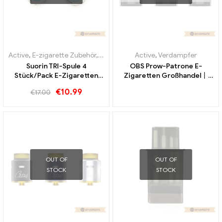
Active
,
E-zigarette Zubehör
,
Verdampfer
Active
,
Verdampfer
Suorin TRI-Spule 4
OBS Prow-Patrone E-
Stück/Pack E-Zigaretten
Zigaretten Großhandel丨
Großhandel丨Custom
Custom
€
10.99
€
17.00
OUT OF
OUT OF
STOCK
STOCK