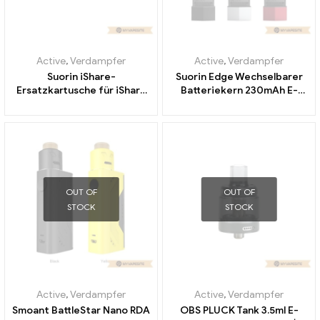
Active
,
Verdampfer
Active
,
Verdampfer
Suorin iShare-
Suorin Edge Wechselbarer
Ersatzkartusche für iShare
Batteriekern 230mAh E-
E-Zigaretten Großhandel丨
Zigaretten Großhandel丨
Custom
Custom
OUT OF
OUT OF
STOCK
STOCK
Active
,
Verdampfer
Active
,
Verdampfer
Smoant BattleStar Nano RDA
OBS PLUCK Tank 3.5ml E-