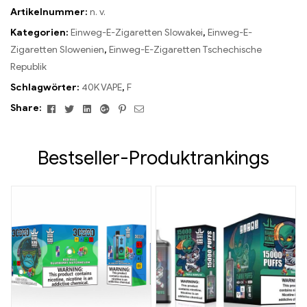
Artikelnummer:
n. v.
Kategorien:
Einweg-E-Zigaretten Slowakei
,
Einweg-E-
Zigaretten Slowenien
,
Einweg-E-Zigaretten Tschechische
Republik
Schlagwörter:
40K VAPE
,
F
Facebook
Twitter
Linkedin
Google+
Pinterest
Email
Share:
Bestseller-Produktrankings