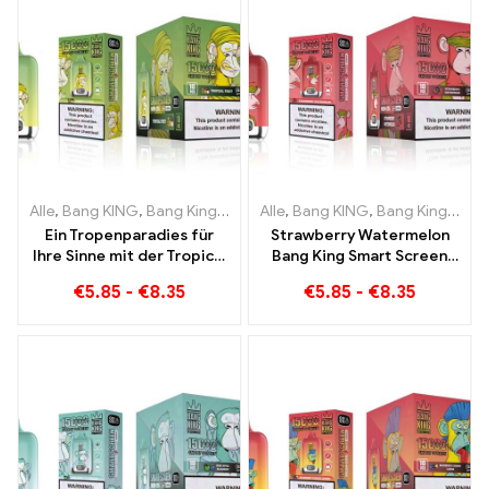
Alle
,
Bang KING
,
Bang King Smart Screen 15000 Puff
Alle
,
Bang KING
,
Bang King Smart Screen 15000 Puff
,
Einweg-E-Zi
Ein Tropenparadies für
Strawberry Watermelon
Ihre Sinne mit der Tropical
Bang King Smart Screen
Fruit Bang King Smart
15000 Puff Genießen Sie
€
5.85
-
€
8.35
€
5.85
-
€
8.35
Screen 15000 Puff
den entspannenden
Genuss von Früchten