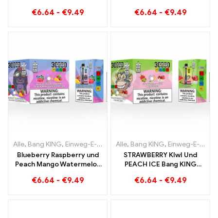
30000 Züge voller
KING Color 30000 Puffs E-
€
6.64
-
€
9.49
€
6.64
-
€
9.49
Geschmack mit
Zigarette Blueberry
Strawberry Watermelon
Raspberry Mixed und
und Kiwi Passion Fruit
Mouldy Fruit
Guava
Alle
,
Bang KING
,
Einweg-E-Zigaretten Litauen
Alle
,
Bang KING
,
Einweg-E-Zigaret
,
Einweg-E-Zigaretten Litauen
Blueberry Raspberry und
STRAWBERRY KIwI Und
Peach Mango Watermelon
PEACH ICE Bang KING
Bang KING Farbe 30000
Color 30000 Puffs
€
6.64
-
€
9.49
€
6.64
-
€
9.49
Puffs EINWEG E-
Einweg-E-Zigarette – Dual
ZIGARETTEN Dual Flavor
Flavor für ein
Einweggerät Die perfekte
einzigartiges
Kombination
Dampferlebnis