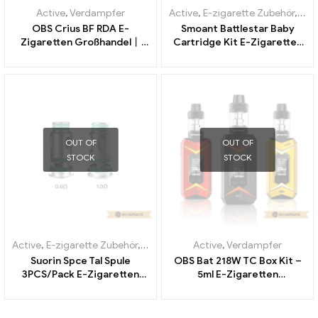
Active
,
Verdampfer
Active
,
E-zigarette Zubehör
,
Ver
OBS Crius BF RDA E-
Smoant Battlestar Baby
Zigaretten Großhandel丨
Cartridge Kit E-Zigaretten
Custom
Großhandel丨Custom
OUT OF
OUT OF
STOCK
STOCK
Active
,
E-zigarette Zubehör
,
Verdampfer
Active
,
Verdampfer
Suorin Spce Tal Spule
OBS Bat 218W TC Box Kit –
3PCS/Pack E-Zigaretten
5ml E-Zigaretten
Großhandel丨Custom
Großhandel丨Custom