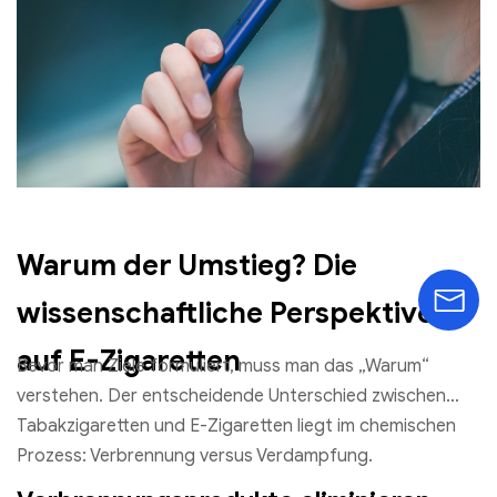
„gesunde Gewohnheit“, sondern als fundierte Methode
zur Schadensminimierung (
Harm Reduction
).
Warum der Umstieg? Die
wissenschaftliche Perspektive
auf E-Zigaretten
Bevor man Ziele formuliert, muss man das „Warum“
verstehen. Der entscheidende Unterschied zwischen
Tabakzigaretten und E-Zigaretten liegt im chemischen
Prozess: Verbrennung versus Verdampfung.