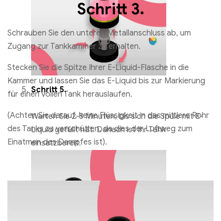
Schritt 3.
Schrauben Sie den unteren Metallanschluss ab, um
Zugang zur Tankkammer zu erhalten.
Stecken Sie die Spitze Ihrer E-Liquid-Flasche in die
Kammer und lassen Sie das E-Liquid bis zur Markierung
Schritt 5.
für einen vollen Tank herauslaufen.
(Achten Sie darauf, keine Flüssigkeit in das mittlere Rohr
Warten Sie 2-3 Minuten, bis sich die Spule mit E-
des Tanks zu verschütten, da dies der Luftweg zum
Liquid gefüllt hat. Danach ist Ihr Tank
Einatmen des Dampfes ist).
einsatzbereit.
Elf Bar T600 Einweg Vape 600 Puffs
€
8.19