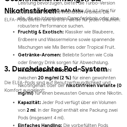
Leistung bevorzugen, bietet die Turbo-Version
Nikotinstärken
einen stärkeren
550 mAh Akku
. Sie ist ideal für
Elfbar ist bekannt für seine intensiven Aromen.
Die
alle, die ein intensiveres Dampferlebnis oder eine
ELFA-Pods bieten eine breite Palette für jeden Gaumen:
robustere Performance suchen.
Fruchtig & Exotisch:
Klassiker wie Blaubeere,
Erdbeere und Wassermelone sowie spannende
Mischungen wie Mix Berries oder Tropical Fruit.
Getränke-Aromen:
Beliebte Sorten wie Cola
oder Energy Drink sorgen für Abwechslung.
3. Durchdachtes Pod-System
Flexibilität beim Nikotin:
Sie haben die Wahl
zwischen
20 mg/ml (2 %)
für einen gewohnten
Die ELFA-Pods sind auf Benutzerfreundlichkeit und
Nikotingehalt oder der
nikotinfreien Variante (0
Komfort ausgelegt:
mg/ml)
für einen bewussten Genuss ohne Nikotin.
Kapazität:
Jeder Pod verfügt über ein Volumen
von
2 ml
. In der Regel enthält eine Packung zwei
Pods (insgesamt 4 ml).
Einfaches Handling:
Die vorbefüllten Pods