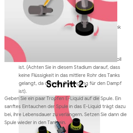
Schritt 3.
Schrauben Sie den oberen Anschluss vom Tank
Elf Bar 600 Einweg Vape 600 Puffs
ab, und Sie sollten ein Zugangsloch zum
€
8.08
Eintropfen der Flüssigkeit sehen können.
Füllen Sie den Tank mit Flüssigkeit, bis Sie den
Ausführung wählen
Punkt erreichen, der anzeigt, dass der Tank voll
ist. (Achten Sie in diesem Stadium darauf, dass
keine Flüssigkeit in das mittlere Rohr des Tanks
Schritt 2.
gelangt, da dies der Durchgang für den Dampf
ist).
Geben Sie ein paar Tropfen E-Liquid auf die Spule. Ein
sanftes Eintauchen der Spule in das E-Liquid trägt dazu
bei, ihre Lebensdauer zu verlängern. Setzen Sie dann die
Spule wieder in den Tank ein.