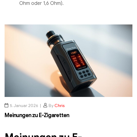
Ohm oder 1,6 Ohm).
Suchen Sie
maximalen Spaß, große Wolken
und
intensives Direct-Lung-Dampfen? Dann greifen Sie 
Sub-Ohm-Spulen
(0,2 Ohm bis 0,6 Ohm).
5. Januar 2026
By
Chris
Meinungen zu E-Zigaretten