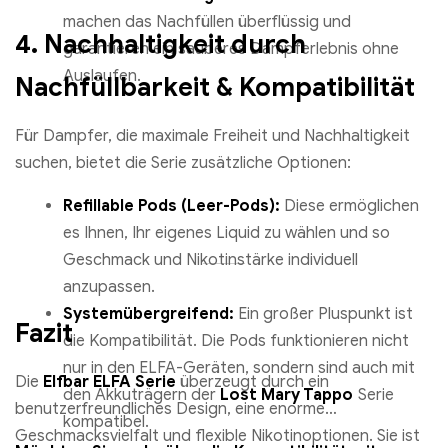
machen das Nachfüllen überflüssig und
4. Nachhaltigkeit durch
garantieren ein sauberes Dampferlebnis ohne
Auslaufen.
Nachfüllbarkeit & Kompatibilität
Für Dampfer, die maximale Freiheit und Nachhaltigkeit
suchen, bietet die Serie zusätzliche Optionen:
Refillable Pods (Leer-Pods):
Diese ermöglichen
es Ihnen, Ihr eigenes Liquid zu wählen und so
Geschmack und Nikotinstärke individuell
anzupassen.
Systemübergreifend:
Ein großer Pluspunkt ist
Fazit
die Kompatibilität. Die Pods funktionieren nicht
nur in den ELFA-Geräten, sondern sind auch mit
Die
Elfbar ELFA Serie
überzeugt durch ein
den Akkuträgern der
Lost Mary Tappo
Serie
benutzerfreundliches Design, eine enorme
kompatibel.
Geschmacksvielfalt und flexible Nikotinoptionen. Sie ist