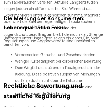
zum Tabakrauchen verleiten. Aktuelle Langzeitstudien
zeigen jedoch ein differenziertes Bild: Während das
Experimentieren unter Jugendlichen zunimmt, stagniert
Die Meinung der Konsumenten:
oder sinkt die Zahl der regelmäßigen Tabakraucher in
Lebensqualität im Fokus
vielen Ländern weiterhin. Die Meinung der
Jugendschutzbeauftragten bleibt dennoch klar: Strenge
Umfragen unter Umsteigern zeigen ein klares Bild. Viele
Regulierungen und Abgabeverbote sind unerlässlich.
berichten von:
Verbessertem Geruchs- und Geschmackssinn.
Weniger Kurzatmigkeit bei körperlicher Belastung.
Dem Wegfall des störenden Tabakgeruchs in der
Kleidung. Diese positiven subjektiven Meinungen
dürfen jedoch nicht über die Tatsache
Rechtliche Bewertung und
hinwegtäuschen, dass Nikotin weiterhin eine
suchterzeugende Substanz ist.
staatliche Regulierung