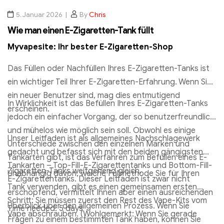
5. Januar 2026
By
Chris
Wie man einen E-Zigaretten-Tank füllt
Myvapesite: Ihr bester
E-Zigaretten-Shop
Das Füllen oder Nachfüllen Ihres E-Zigaretten-Tanks ist
ein wichtiger Teil Ihrer E-Zigaretten-Erfahrung. Wenn Sie
ein neuer Benutzer sind, mag dies entmutigend
In Wirklichkeit ist das Befüllen Ihres E-Zigaretten-Tanks
erscheinen.
MOTI PIIN 600 Einweg Vape 600 Puffs
jedoch ein einfacher Vorgang, der so benutzerfreundlich
und mühelos wie möglich sein soll. Obwohl es einige
€
3.76
Unser Leitfaden ist als allgemeines Nachschlagewerk
Unterschiede zwischen den einzelnen Marken und
gedacht und befasst sich mit den beiden gängigsten
Ausführung wählen
Tankarten gibt, ist das Verfahren zum Befüllen eines E-
Tankarten – Top-Fill-E-Zigarettentanks und Bottom-Fill-
Zigaretten-Tanks weitgehend gleich.
Unabhängig davon, welche Füllmethode Sie für Ihren
E-Zigarettentanks. Dieser Leitfaden ist zwar nicht
Tank verwenden, gibt es einen gemeinsamen ersten
erschöpfend, vermittelt Ihnen aber einen ausreichenden
Schritt: Sie müssen zuerst den Rest des Vape-Kits vom
Überblick über den allgemeinen Prozess. Wenn Sie
Time needed:
5 days
Vape abschrauben. (Wohlgemerkt: Wenn Sie gerade
Fragen zu einem bestimmten Tank haben, können Sie