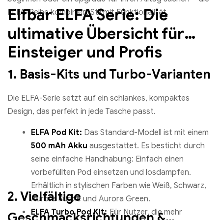
Elfbar ELFA Serie: Die
ELFA-Reihe kombiniert Stil mit Funktionalität.
ultimative Übersicht für
Einsteiger und Profis
1. Basis-Kits und Turbo-Varianten
Die ELFA-Serie setzt auf ein schlankes, kompaktes
Design, das perfekt in jede Tasche passt.
ELFA Pod Kit:
Das Standard-Modell ist mit einem
500 mAh Akku
ausgestattet. Es besticht durch
seine einfache Handhabung: Einfach einen
vorbefüllten Pod einsetzen und losdampfen.
Erhältlich in stylischen Farben wie Weiß, Schwarz,
2. Vielfältige
Aurora Purple und Aurora Green.
ELFA Turbo Pod Kit:
Für Nutzer, die mehr
Geschmacksrichtungen &