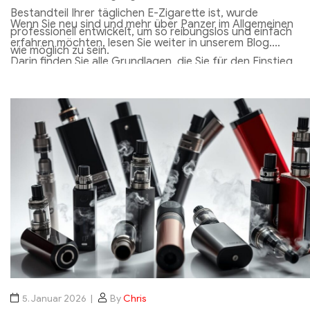
Bestandteil Ihrer täglichen E-Zigarette ist, wurde
Wenn Sie neu sind und mehr über Panzer im Allgemeinen
professionell entwickelt, um so reibungslos und einfach
erfahren möchten, lesen Sie weiter in unserem Blog.
wie möglich zu sein.
Darin finden Sie alle Grundlagen, die Sie für den Einstieg
benötigen, z. B. Beschreibungen der verschiedenen
Arten von Tanks und wie Sie sie sauber halten können.
KMOSE Gem Einweg-Vape 600 Puffs
5. Januar 2026
By
Chris