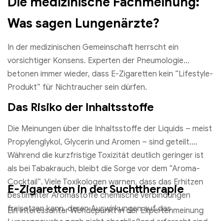
Die medizinische Fachmeinung:
Was sagen Lungenärzte?
In der medizinischen Gemeinschaft herrscht ein
vorsichtiger Konsens. Experten der Pneumologie
betonen immer wieder, dass E-Zigaretten kein “Lifestyle-
Produkt” für Nichtraucher sein dürfen.
Das Risiko der Inhaltsstoffe
Die Meinungen über die Inhaltsstoffe der Liquids – meist
Propylenglykol, Glycerin und Aromen – sind geteilt.
Während die kurzfristige Toxizität deutlich geringer ist
als bei Tabakrauch, bleibt die Sorge vor dem “Aroma-
Cocktail”. Viele Toxikologen warnen, dass das Erhitzen
E-Zigaretten in der Suchttherapie
bestimmter Aromastoffe chemische Verbindungen
freisetzen kann, deren Auswirkungen auf das
Ein interessanter Wendepunkt in der Expertenmeinung