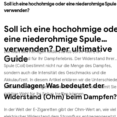
€
3.25
Soll ich eine hochohmige oder eine niederohmige Spule
verwenden?
Ausführung wählen
Soll ich eine hochohmige od
eine niederohmige Spule
verwenden? Der ultimative
Die Wahl des richtigen Widerstands (Ohm-Wert) ist
Guide
entscheidend für Ihr Dampferlebnis. Der Widerstand Ihrer
Spule (Coil) bestimmt nicht nur die Menge des Dampfes,
sondern auch die Intensität des Geschmacks und die
Akkulaufzeit. In diesem Artikel erklären wir die Unterschied
Grundlagen: Was bedeutet der
zwischen hochohmigen und niederohmigen Coils, damit Sie
richtige Wahl für Ihr Setup treffen können.
Widerstand (Ohm) beim Dampfen?
In der Welt der E-Zigaretten gibt der Ohm-Wert an, wie viel
elektrischer Widerstand dem Stromfluss entgegengesetzt