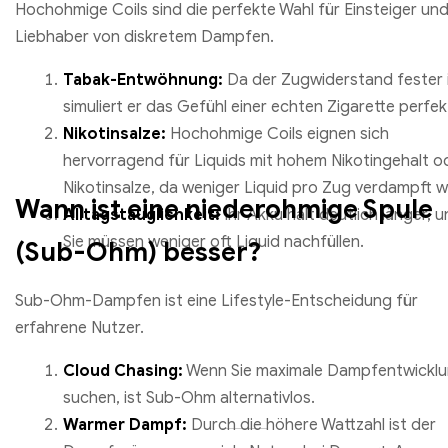
Hochohmige Coils sind die perfekte Wahl für Einsteiger un
Liebhaber von diskretem Dampfen.
Tabak-Entwöhnung:
Da der Zugwiderstand fester i
simuliert er das Gefühl einer echten Zigarette perfek
Nikotinsalze:
Hochohmige Coils eignen sich
hervorragend für Liquids mit hohem Nikotingehalt o
Nikotinsalze, da weniger Liquid pro Zug verdampft w
Wann ist eine niederohmige Spule
Alltagstauglichkeit:
Ihr Akku hält deutlich länger, 
Sie müssen weniger oft Liquid nachfüllen.
(Sub-Ohm) besser?
Sub-Ohm-Dampfen ist eine Lifestyle-Entscheidung für
erfahrene Nutzer.
Cloud Chasing:
Wenn Sie maximale Dampfentwickl
suchen, ist Sub-Ohm alternativlos.
Warmer Dampf:
Durch die höhere Wattzahl ist der