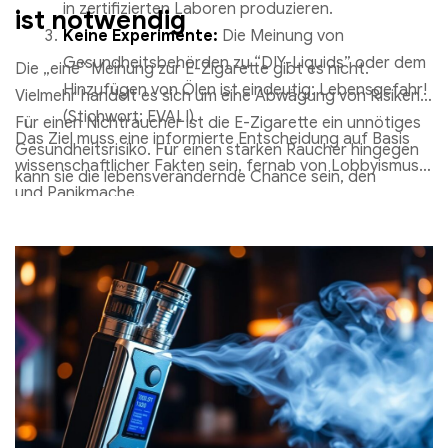
in zertifizierten Laboren produzieren.
ist notwendig
Keine Experimente:
Die Meinung von
Gesundheitsbehörden zu “DIY-Liquids” oder dem
Die „eine“ Meinung zur E-Zigarette gibt es nicht.
Hinzufügen von Ölen ist eindeutig: Lebensgefahr!
Vielmehr handelt es sich um eine Abwägung von Risiken.
(Stichwort: EVALI).
Für einen Nichtraucher ist die E-Zigarette ein unnötiges
Das Ziel muss eine informierte Entscheidung auf Basis
Gesundheitsrisiko. Für einen starken Raucher hingegen
wissenschaftlicher Fakten sein, fernab von Lobbyismus
kann sie die lebensverändernde Chance sein, den
und Panikmache.
giftigen Verbrennungsprodukten des Tabaks zu
entkommen.