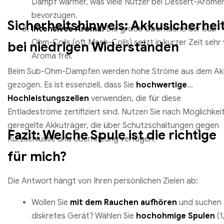
Dampf wärmer, was viele Nutzer bei Dessert-Arome
bevorzugen.
Sicherheitshinweis: Akkusicherhei
Intensives Aroma:
Die große Oberfläche der Sub-
Ohm-Coils (oft Mesh-Coils) setzt in kurzer Zeit sehr v
bei niedrigen Widerständen
Aroma frei.
Beim Sub-Ohm-Dampfen werden hohe Ströme aus dem Ak
gezogen. Es ist essenziell, dass Sie
hochwertige
Hochleistungszellen
verwenden, die für diese
Entladeströme zertifiziert sind. Nutzen Sie nach Möglichkei
geregelte Akkuträger, die über Schutzschaltungen gegen
Fazit: Welche Spule ist die richtige
Kurzschlüsse und Überhitzung verfügen.
für mich?
Die Antwort hängt von Ihren persönlichen Zielen ab:
Wollen Sie
mit dem Rauchen aufhören
und suchen 
diskretes Gerät? Wählen Sie
hochohmige Spulen
(1