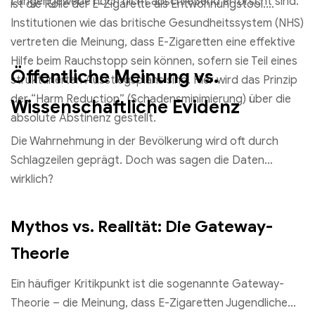
Lungengewebe noch nicht abschließend erforscht sind.
ist die Rolle der E-Zigarette als Entwöhnungstool.
Institutionen wie das britische Gesundheitssystem (NHS)
vertreten die Meinung, dass E-Zigaretten eine effektive
Hilfe beim Rauchstopp sein können, sofern sie Teil eines
Öffentliche Meinung vs.
strukturierten Ausstiegsplans sind. Hier wird das Prinzip
der “Harm Reduction” (Schadensminimierung) über die
Wissenschaftliche Evidenz
absolute Abstinenz gestellt.
Die Wahrnehmung in der Bevölkerung wird oft durch
Schlagzeilen geprägt. Doch was sagen die Daten
wirklich?
Mythos vs. Realität: Die Gateway-
Theorie
Ein häufiger Kritikpunkt ist die sogenannte Gateway-
Theorie – die Meinung, dass E-Zigaretten Jugendliche