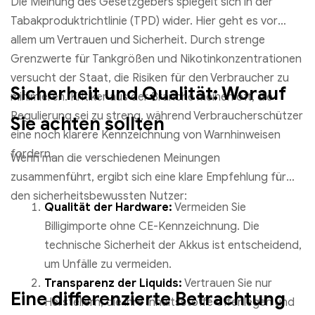
Die Meinung des Gesetzgebers spiegelt sich in der
Tabakproduktrichtlinie (TPD) wider. Hier geht es vor
allem um Vertrauen und Sicherheit. Durch strenge
Grenzwerte für Tankgrößen und Nikotinkonzentrationen
versucht der Staat, die Risiken für den Verbraucher zu
Sicherheit und Qualität: Worauf
minimieren. Kritiker aus der Branche meinen oft, die
Regulierung sei zu streng, während Verbraucherschützer
Sie achten sollten
eine noch klarere Kennzeichnung von Warnhinweisen
fordern.
Wenn man die verschiedenen Meinungen
zusammenführt, ergibt sich eine klare Empfehlung für
den sicherheitsbewussten Nutzer:
Qualität der Hardware:
Vermeiden Sie
Billigimporte ohne CE-Kennzeichnung. Die
technische Sicherheit der Akkus ist entscheidend,
um Unfälle zu vermeiden.
Transparenz der Liquids:
Vertrauen Sie nur
Eine differenzierte Betrachtung
Herstellern, die ihre Inhaltsstoffe offenlegen und