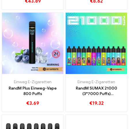
€
43.89
€
8.62
Einweg E-Zigaretten
Einweg E-Zigaretten
RandM Plus Einweg-Vape
RandM SUMAX 21000
800 Puffs
(3*7000 Puffs)
Auswechselbare Airflow
€
3.69
€
19.32
Kapazität Einweg Vape