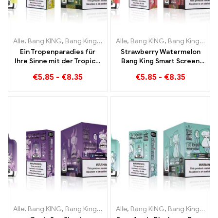
Alle
,
Bang KING
,
Bang King Smart Screen 15000 Puff
Alle
,
Bang KING
,
Bang King Smart Screen 15000 Puff
,
Einweg-E-Zi
Ein Tropenparadies für
Strawberry Watermelon
Ihre Sinne mit der Tropical
Bang King Smart Screen
Fruit Bang King Smart
15000 Puff Genießen Sie
€
5.85
-
€
8.35
€
5.85
-
€
8.35
Screen 15000 Puff
den entspannenden
Genuss von Früchten
Alle
,
Bang KING
,
Bang King Smart Screen 15000 Puff
Alle
,
Bang KING
,
Bang King Smart Screen 15000 Puff
,
Einweg-E-Zi