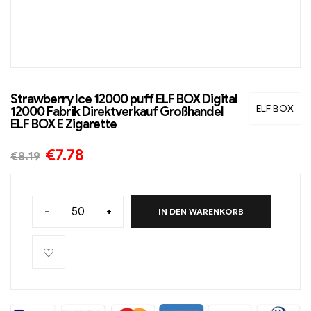
Strawberry Ice 12000 puff ELF BOX Digital
ELF BOX
12000 Fabrik Direktverkauf Großhandel
ELF BOX E Zigarette
€
7.78
€
8.19
-
+
IN DEN WARENKORB