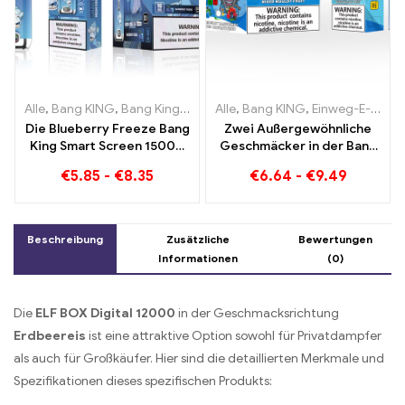
Alle
,
Bang KING
,
Bang King Smart Screen 15000 Puff
Alle
,
Bang KING
,
Einweg-E-Zigaretten Litauen
,
Einweg-E-Zi
Die Blueberry Freeze Bang
Zwei Außergewöhnliche
King Smart Screen 15000
Geschmäcker in der Bang
Puff bietet eine köstliche
KING Color 30000 Puffs E-
€
5.85
-
€
8.35
€
6.64
-
€
9.49
Zigarette Blueberry
Raspberry Mixed und
Mouldy Fruit
Beschreibung
Zusätzliche
Bewertungen
Informationen
(0)
Die
ELF BOX Digital 12000
in der Geschmacksrichtung
Erdbeereis
ist eine attraktive Option sowohl für Privatdampfer
als auch für Großkäufer. Hier sind die detaillierten Merkmale und
Spezifikationen dieses spezifischen Produkts: