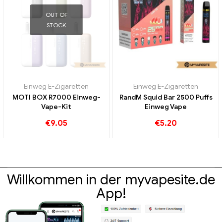
OUT OF
STOCK
Einweg E-Zigaretten
Einweg E-Zigaretten
MOTI BOX R7000 Einweg-
RandM Squid Bar 2500 Puffs
Vape-Kit
Einweg Vape
€
9.05
€
5.20
Willkommen in der myvapesite.de
App!