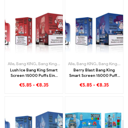
Dragon Ice
Alle
,
Bang KING
,
Bang King Smart Screen 15000 Puff
Alle
,
Bang KING
,
Bang King Smart Screen 15000 Puff
,
Einweg-E-Z
Lush Ice Bang King Smart
Berry Blast Bang King
Screen 15000 Puffs Eine
Smart Screen 15000 Puffs
perfekt ausgewogene
Einweg E-Zigarette der
€
5.85
-
€
8.35
€
5.85
-
€
8.35
Mischung aus
neuen Generation
Wassermelone und Minze