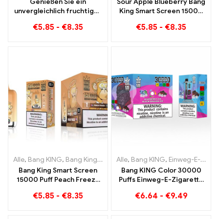
Genießen Sie ein
Sour Apple Blueberry Bang
unvergleichlich fruchtiges
King Smart Screen 15000
Raucherlebnis mit Grape
Puff Ein unvergleichliches
€
5.85
-
€
8.35
€
5.85
-
€
8.35
Jelly Bang King Smart
Dampferlebnis voller
Screen 15000 Puff
frischer Aromen
Alle
,
Bang KING
,
Bang King Smart Screen 15000 Puff
Alle
,
Bang KING
,
Einweg-E-Zigaretten Litauen
,
Einweg-E-Zi
Bang King Smart Screen
Bang KING Color 30000
15000 Puff Peach Freeze
Puffs Einweg-E-Zigarette
Einweg E-Zigaretten
Hochwertiger Genuss mit
€
5.85
-
€
8.35
€
6.64
-
€
9.49
den
Geschmacksrichtungen
Blueberry Ice und Black