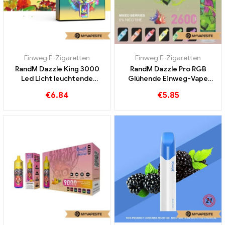
Einweg E-Zigaretten
Einweg E-Zigaretten
RandM Dazzle King 3000
RandM Dazzle Pro RGB
Led Licht leuchtende
Glühende Einweg-Vape
Einweg Vape 3000 Puffs
2600 Puffs
€
6.84
€
5.85