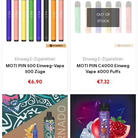
OUT OF
STOCK
Einweg E-Zigaretten
Einweg E-Zigaretten
MOTI PIIN 500 Einweg-Vape
MOTI PIIN C4000 Einweg
500 Züge
Vape 4000 Puffs
€
6.90
€
7.32