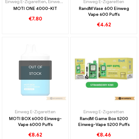
Einweg E-Zigaretten
,
Einweg-E-Zigaretten Österreich
Einweg E-Zigaretten
,
Einweg-E-Zi
MOTI ONE 4000-KIT
RandM Vase 600 Einweg
Vape 600 Puffs
€
7.80
€
4.62
OUT OF
STOCK
Einweg E-Zigaretten
Einweg E-Zigaretten
MOTI BOX 6000 Einweg-
RandM Game Box 5200
Vape 6000 Puffs
Einweg-Vape 5200 Puffs
€
8.62
€
8.46