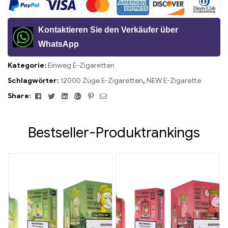
Kontaktieren Sie den Verkäufer über
WhatsApp
Kategorie:
Einweg E-Zigaretten
Schlagwörter:
12000 Züge E-Zigaretten
,
NEW E-Zigarette
Facebook
Twitter
Linkedin
Google+
Pinterest
Email
Share:
Bestseller-Produktrankings