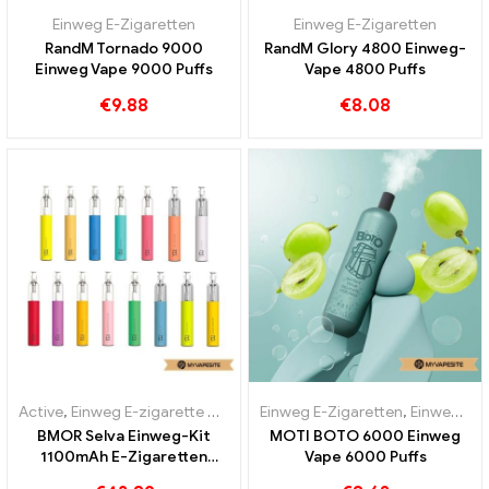
Einweg E-Zigaretten
Einweg E-Zigaretten
RandM Tornado 9000
RandM Glory 4800 Einweg-
Einweg Vape 9000 Puffs
Vape 4800 Puffs
€
9.88
€
8.08
Active
,
Einweg E-zigarette mit Nikotin
Einweg E-Zigaretten
,
Einweg E-Zigaretten
,
Einweg-E-Zigaretten Portugal
BMOR Selva Einweg-Kit
MOTI BOTO 6000 Einweg
1100mAh E-Zigaretten
Vape 6000 Puffs
Großhandel丨Custom