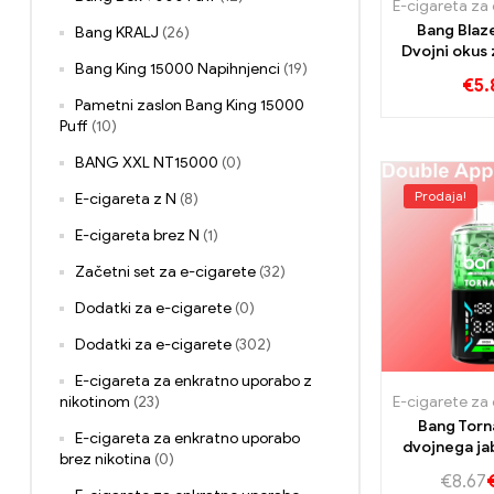
Bang Bla
Bang KRALJ
(26)
Dvojni okus 
Bang King 15000 Napihnjenci
(19)
ok
€
5.
Pametni zaslon Bang King 15000
Puff
(10)
BANG XXL NT15000
(0)
Prodaja!
E-cigareta z N
(8)
E-cigareta brez N
(1)
Začetni set za e-cigarete
(32)
Dodatki za e-cigarete
(0)
Dodatki za e-cigarete
(302)
E-cigareta za enkratno uporabo z
nikotinom
(23)
Bang Tor
E-cigareta za enkratno uporabo
dvojnega ja
brez nikotina
(0)
Explosion 
€
8.67
vapinške ve