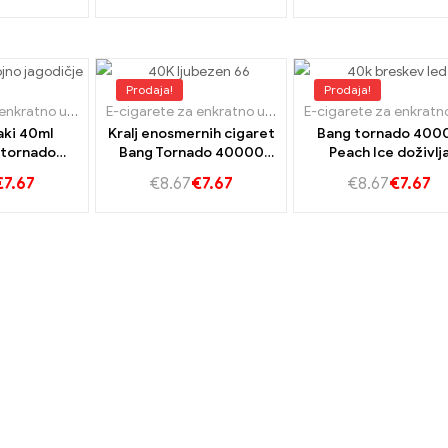
grozdja
Prodaja!
Prodaja!
E-cigarete za enkratno uporabo Slovaška
,
E-cigarete za enkratno uporabo Slovenija
E-cigarete za enkratno uporabo Slovaška
,
E-cigarete 
,
aki 40ml
Kralj enosmernih cigaret
Bang tornado 400
 tornado
Bang Tornado 40000
Peach Ice doživlj
o jagodičje
ljubezen 66
vrhunsko izkušnjo S
€
7.67
€
8.67
€
7.67
€
8.67
€
7.67
ni užitek
od