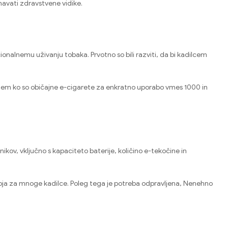
vnavati zdravstvene vidike.
cionalnemu uživanju tobaka. Prvotno so bili razviti, da bi kadilcem
dtem ko so običajne e-cigarete za enkratno uporabo vmes 1000 in
kov, vključno s kapaciteto baterije, količino e-tekočine in
dobja za mnoge kadilce. Poleg tega je potreba odpravljena, Nenehno