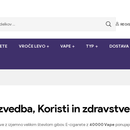
REGI
ETE
VROČE LEVO
VAPE
TYP
DOSTAVA 
vedba, Koristi in zdravstven
ve z izjemno velikim številom gibov. E-cigarete z
40000 Vape
ponujajo