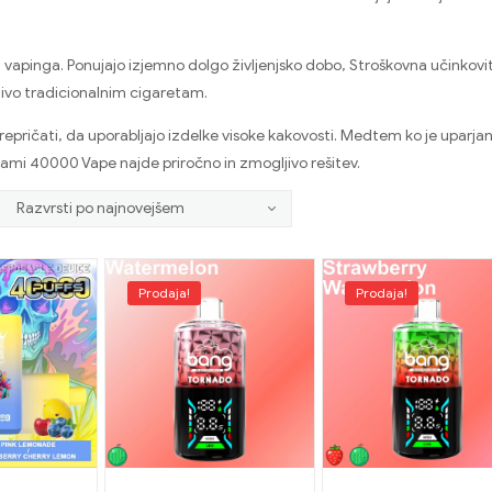
apinga. Ponujajo izjemno dolgo življenjsko dobo, Stroškovna učinkovito
ativo tradicionalnim cigaretam.
epričati, da uporabljajo izdelke visoke kakovosti. Medtem ko je uparjan
etami 40000 Vape najde priročno in zmogljivo rešitev.
Prodaja!
Prodaja!