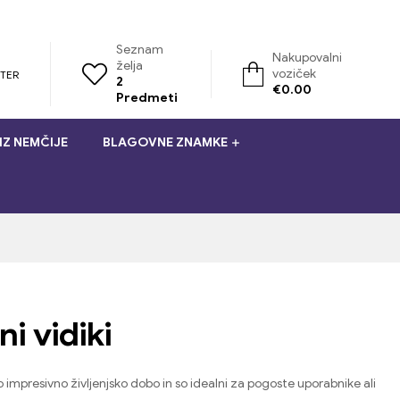
Seznam
Nakupovalni
želja
voziček
STER
2
€
0.00
Predmeti
IZ NEMČIJE
BLAGOVNE ZNAMKE
i vidiki
 impresivno življenjsko dobo in so idealni za pogoste uporabnike ali