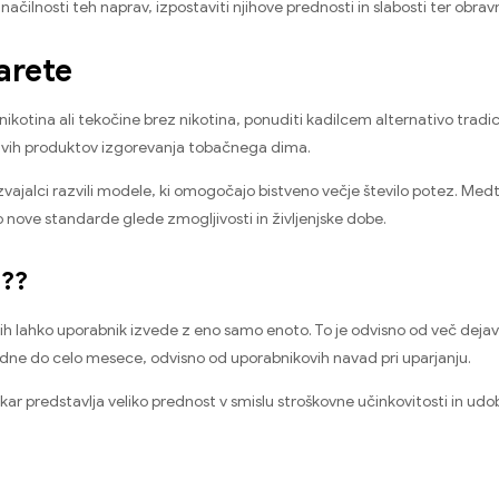
značilnosti teh naprav, izpostaviti njihove prednosti in slabosti ter obra
arete
o nikotina ali tekočine brez nikotina, ponuditi kadilcem alternativo tradi
ljivih produktov izgorevanja tobačnega dima.
vajalci razvili modele, ki omogočajo bistveno večje število potez. Me
nove standarde glede zmogljivosti in življenjske dobe.
e??
h lahko uporabnik izvede z eno samo enoto. To je odvisno od več dejavni
edne do celo mesece, odvisno od uporabnikovih navad pri uparjanju.
 kar predstavlja veliko prednost v smislu stroškovne učinkovitosti in u