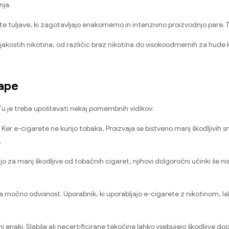
nja.
 tuljave, ki zagotavljajo enakomerno in intenzivno proizvodnjo pare. To 
jakostih nikotina, od različic brez nikotina do visokoodmernih za hude 
Vape
 Tu je treba upoštevati nekaj pomembnih vidikov:
Ker e-cigarete ne kurijo tobaka, Proizvaja se bistveno manj škodljivih sno
.
o za manj škodljive od tobačnih cigaret, njihovi dolgoročni učinki še ni
ča močno odvisnost. Uporabnik, ki uporabljajo e-cigarete z nikotinom, la
ni enaki. Slabše ali necertificirane tekočine lahko vsebujejo škodljive do