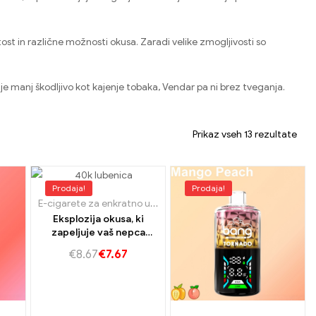
st in različne možnosti okusa. Zaradi velike zmogljivosti so
je manj škodljivo kot kajenje tobaka, Vendar pa ni brez tveganja.
Prikaz vseh 13 rezultate
Prodaja!
Prodaja!
E-cigarete za enkratno uporabo Slovaška
,
E-cigarete za enkra
Eksplozija okusa, ki
zapeljuje vaš nepca
tornado 40k jagodni kivi
€
8.67
€
7.67