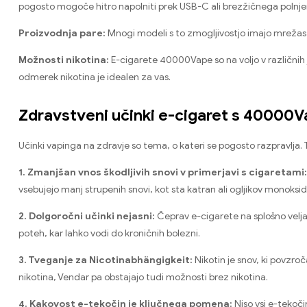
pogosto mogoče hitro napolniti prek USB-C ali brezžičnega polnje
Proizvodnja pare:
Mnogi modeli s to zmogljivostjo imajo mrežaste
Možnosti nikotina:
E-cigarete 40000Vape so na voljo v različnih 
odmerek nikotina je idealen za vas.
Zdravstveni učinki e-cigaret s 40000
Učinki vapinga na zdravje so tema, o kateri se pogosto razpravlja.
1. Zmanjšan vnos škodljivih snovi v primerjavi s cigaretami:
vsebujejo manj strupenih snovi, kot sta katran ali ogljikov monoksid
2. Dolgoročni učinki nejasni:
Čeprav e-cigarete na splošno veljaj
poteh, kar lahko vodi do kroničnih bolezni.
3. Tveganje za Nicotinabhängigkeit:
Nikotin je snov, ki povzro
nikotina, Vendar pa obstajajo tudi možnosti brez nikotina.
4. Kakovost e-tekočin je ključnega pomena:
Niso vsi e-tekoči