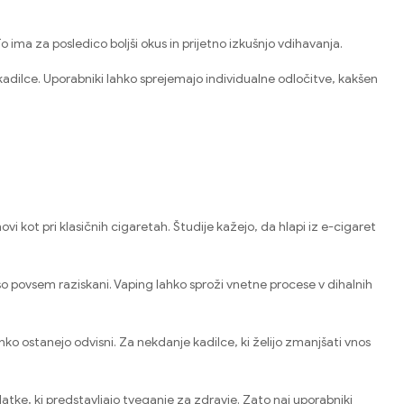
ima za posledico boljši okus in prijetno izkušnjo vdihavanja.
kadilce. Uporabniki lahko sprejemajo individualne odločitve, kakšen
vi kot pri klasičnih cigaretah. Študije kažejo, da hlapi iz e-cigaret
so povsem raziskani. Vaping lahko sproži vnetne procese v dihalnih
hko ostanejo odvisni. Za nekdanje kadilce, ki želijo zmanjšati vnos
datke, ki predstavljajo tveganje za zdravje. Zato naj uporabniki