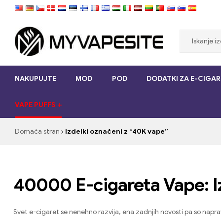
Myvapesite.de
NAKUPUJTE
MOD
POD
DODATKI ZA E-CIGAR
Naročite
e-
VAPE PUFFS
cigarete
poceni
na
Domača stran
Izdelki označeni z “40K vape”
spletu
na
myvapesite.de
40000 E-cigareta Vape: Iz
Svet e-cigaret se nenehno razvija, ena zadnjih novosti pa so napra