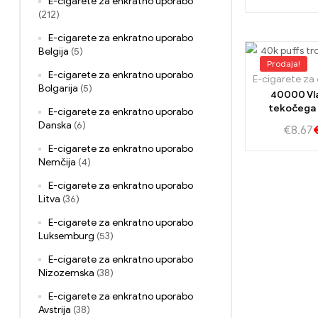
E-cigarete za enkratno uporabo
(212)
E-cigarete za enkratno uporabo
Belgija
(5)
Prodaja!
E-cigarete za enkratno uporabo
Bolgarija
(5)
40000 Vl
tekočega
E-cigarete za enkratno uporabo
40000 Trojn
Danska
(6)
€
8.67
za intenziv
E-cigarete za enkratno uporabo
jag
Nemčija
(4)
E-cigarete za enkratno uporabo
Litva
(36)
E-cigarete za enkratno uporabo
Luksemburg
(53)
E-cigarete za enkratno uporabo
Nizozemska
(38)
E-cigarete za enkratno uporabo
Avstrija
(38)