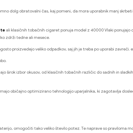
no dolg obratovalni čas, kaj pomeni, da mora uporabnik manj skrbeti za 
ete
ali klasičnih tobačnih cigaret ponuja model z 40000 Vlaki ponujaj
hko zdrži tedne ali mesece.
gosto proizvedejo veliko odpadkov, saj jih je treba po uporabi zavreči.
obo.
jo širok izbor okusov, od klasičnih tobačnih različic do sadnih in sla
ajo običajno optimizirano tehnologijo uparjalnika, ki zagotavlja dosl
erijo, omogočiti tako veliko število potez. Te naprave so praviloma moč