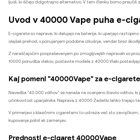
ljudi, ki iščejo dolgotrajno alternativo. V tem članku bomo preučili 
Uvod v 40000 Vape puha e-cig
E-cigarete so naprave, ki delujejo na baterije, ki uparjajo raztopin
olajšali prehod, s ponujanjem podobne izkušnje, vendar brez škod
Z naraščajočim povpraševanjem po zmogljivejših napravah so proiz
10000 ponudba vlakov, postavite modele z 40000 Vlaki postavljajo 
Kaj pomeni "40000Vape" za e-cigaret
Navedba "40.000 vdihov" se nanaša na ocenjeno število vdihov, ki ji
učinkovitost uparjalnika. Naprava z 40000 Zadetki lahko trajajo t
V primerjavi s klasičnimi cigaretami to ustreza več sto zavojčkom,
kupovanje polnil ali zamenjav.
Prednosti e-cigaret 40000Vape