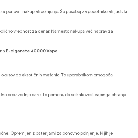
ponovni nakup ali polnjenje. Še posebej za popotnike ali ljudi, ki
o odlično vrednost za denar. Namesto nakupa več naprav za
 ena
E-cigarete 40000 Vape
dkih okusov do eksotičnih mešanic. To uporabnikom omogoča
edno proizvodnjo pare. To pomeni, da se kakovost vapinga ohranja
ne, Opremljen z baterijami za ponovno polnjenje, ki jih je