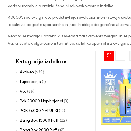
vedno uporabljajo preizkušene, visokokakovostne izdelke.
40000Vape e-cigarete predstavljajo revolucionaren razvoj v svetu v
idealni za pogoste uporabnike in ljudi, ki iščejo dolgoročno altern
Vendar se morajo uporabniki zavedati zdravstvenih tveganj in se pr
Vsi, ki iščete dolgoročno alternativo, se lahko uporablja z e-cigar
Kategorije izdelkov
Aktiven
(539)
tujec-serija
(1)
Vse
(55)
Pok 20000 Napihnjenci
(3)
POK 36000 NAPUHKI
(12)
Bang Box 15000 Puff
(22)
Bang Box 9000 Puff
(12)