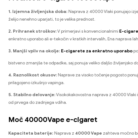
1. Izjemna življenjska doba:
Naprava z 40000 Vlaki ponujajo izjem
želijo nenehno uparjati, to je velika prednost.
2. Prihranek stroškov:
V primerjavi s konvencionalnimi
E-cigar
enkratno uporabo ali e-tekočin v kratkih intervalih, Ena naprava la
3. Manjši vpliv na okolje:
E-cigarete za enkratno uporabo
po
bistveno zmanjša te odpadke, saj ponuja veliko daljšo življenjsko d
4. Raznolikost okusov:
Naprave za visoko točenje pogosto ponuja
prilagojeno izkušnjo vapinga.
5. Stabilno delovanje:
Visokokakovostna naprava z 40000 Vlaki im
od prvega do zadnjega vdiha.
Moč 40000Vape e-cigaret
Kapaciteta baterije:
Naprava z
40000 Vape
zahteva močno bat