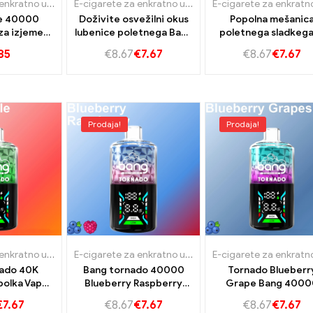
E-cigareta za enkratno uporabo z nikotinom
,
E-cigarete za enkratno uporabo Luks
E-cigarete za enkratno uporabo Slovaška
,
E-cigarete 
ze 40000
Doživite osvežilni okus
Popolna mešanic
za izjemen
lubenice poletnega Bang
poletnega sladkega
us
Tornado 40K vape
hladnega Bang Torn
85
€
8.67
€
7.67
€
8.67
€
7.67
40K Strawberry-
Wasselon
Prodaja!
Prodaja!
E-cigarete za enkratno uporabo Slovaška
,
E-cigarete za enkratno uporabo Slovenija
E-cigarete za enkratno uporabo Slovaška
,
E-cigarete 
,
nado 40K
Bang tornado 40000
Tornado Blueberr
bolka Vape
Blueberry Raspberry
Grape Bang 4000
za prave
ponuja 40k vape
Uživajte v čudovit
€
7.67
€
8.67
€
7.67
€
8.67
€
7.67
ntilatorje
okusu borovnic i