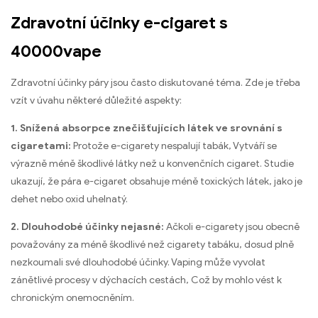
Zdravotní účinky e-cigaret s
40000vape
Zdravotní účinky páry jsou často diskutované téma. Zde je třeba
vzít v úvahu některé důležité aspekty:
1. Snížená absorpce znečišťujících látek ve srovnání s
cigaretami:
Protože e-cigarety nespalují tabák, Vytváří se
výrazně méně škodlivé látky než u konvenčních cigaret. Studie
ukazují, že pára e-cigaret obsahuje méně toxických látek, jako je
dehet nebo oxid uhelnatý.
2. Dlouhodobé účinky nejasné:
Ačkoli e-cigarety jsou obecně
považovány za méně škodlivé než cigarety tabáku, dosud plně
nezkoumali své dlouhodobé účinky. Vaping může vyvolat
zánětlivé procesy v dýchacích cestách, Což by mohlo vést k
chronickým onemocněním.