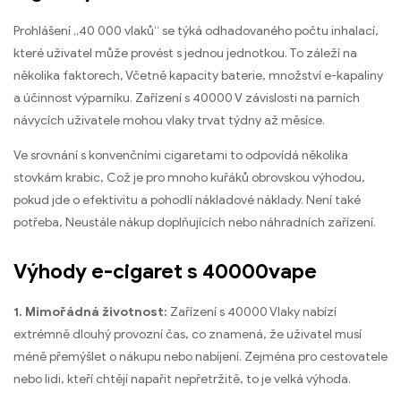
Prohlášení „40 000 vlaků“ se týká odhadovaného počtu inhalací,
které uživatel může provést s jednou jednotkou. To záleží na
několika faktorech, Včetně kapacity baterie, množství e-kapaliny
a účinnost výparníku. Zařízení s 40000 V závislosti na parních
návycích uživatele mohou vlaky trvat týdny až měsíce.
Ve srovnání s konvenčními cigaretami to odpovídá několika
stovkám krabic, Což je pro mnoho kuřáků obrovskou výhodou,
pokud jde o efektivitu a pohodlí nákladové náklady. Není také
potřeba, Neustále nákup doplňujících nebo náhradních zařízení.
Výhody e-cigaret s 40000vape
1. Mimořádná životnost:
Zařízení s 40000 Vlaky nabízí
extrémně dlouhý provozní čas, co znamená, že uživatel musí
méně přemýšlet o nákupu nebo nabíjení. Zejména pro cestovatele
nebo lidi, kteří chtějí napařit nepřetržitě, to je velká výhoda.