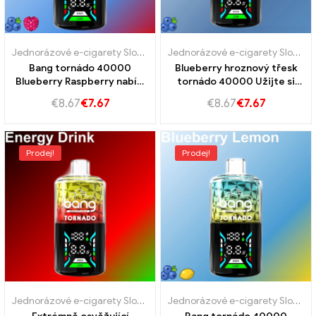
Jednorázové e-cigarety Slovensko
,
Jednorázové e-cigarety Slovins
Jednorázové e-cigarety Slovensko
Bang tornádo 40000
Blueberry hroznový třesk
Blueberry Raspberry nabízí
tornádo 40000 Užijte si
40k vape
úžasnou chuť borůvek a
€
8.67
€
7.67
€
8.67
€
7.67
hroznů
Prodej!
Prodej!
Jednorázové e-cigarety Slovensko
,
Jednorázové e-cigarety Slovins
Jednorázové e-cigarety Slovensko