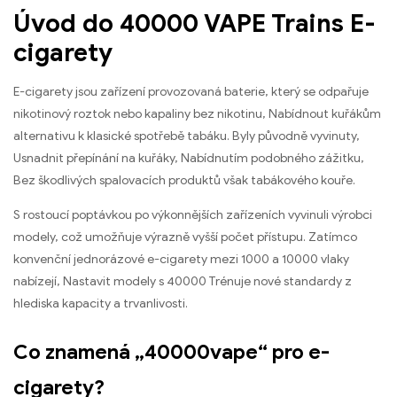
Úvod do 40000 VAPE Trains E-
cigarety
E-cigarety jsou zařízení provozovaná baterie, který se odpařuje
nikotinový roztok nebo kapaliny bez nikotinu, Nabídnout kuřákům
alternativu k klasické spotřebě tabáku. Byly původně vyvinuty,
Usnadnit přepínání na kuřáky, Nabídnutím podobného zážitku,
Bez škodlivých spalovacích produktů však tabákového kouře.
S rostoucí poptávkou po výkonnějších zařízeních vyvinuli výrobci
modely, což umožňuje výrazně vyšší počet přístupu. Zatímco
konvenční jednorázové e-cigarety mezi 1000 a 10000 vlaky
nabízejí, Nastavit modely s 40000 Trénuje nové standardy z
hlediska kapacity a trvanlivosti.
Co znamená „40000vape“ pro e-
cigarety?