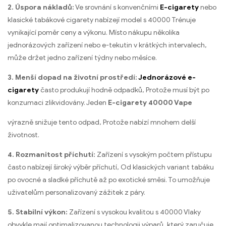
2. Úspora nákladů:
Ve srovnání s konvenčními
E-cigarety
nebo
klasické tabákové cigarety nabízejí model s 40000 Trénuje
vynikající poměr ceny a výkonu. Místo nákupu několika
jednorázových zařízení nebo e-tekutin v krátkých intervalech,
může držet jedno zařízení týdny nebo měsíce.
3. Menší dopad na životní prostředí:
Jednorázové e-
cigarety
často produkují hodně odpadků, Protože musí být po
konzumaci zlikvidovány. Jeden
E-cigarety 40000 Vape
výrazně snižuje tento odpad, Protože nabízí mnohem delší
životnost.
4. Rozmanitost příchutí:
Zařízení s vysokým počtem přístupu
často nabízejí široký výběr příchutí, Od klasických variant tabáku
po ovocné a sladké příchutě až po exotické směsi. To umožňuje
uživatelům personalizovaný zážitek z páry.
5. Stabilní výkon:
Zařízení s vysokou kvalitou s 40000 Vlaky
obvykle mají optimalizovanou technologii výparů, který zaručuje