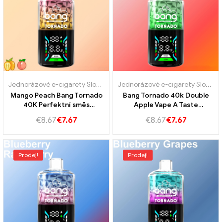
Jednorázové e-cigarety Slovensko
,
Jednorázové e-cigarety Slovins
Jednorázové e-cigarety Slovensko
Mango Peach Bang Tornado
Bang Tornado 40k Double
40K Perfektní směs
Apple Vape A Taste
sladkého manga a šťavnaté
Explosion pro skutečné
€
8.67
€
7.67
€
8.67
€
7.67
broskev
fanoušky vapingu
Prodej!
Prodej!