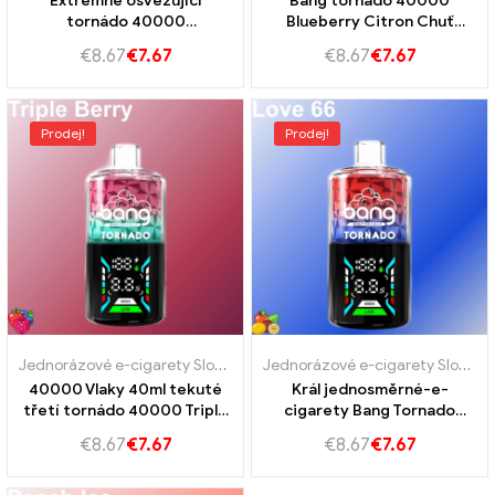
Extrémně osvěžující
Bang tornádo 40000
tornádo 40000
Blueberry Citron Chuť
Energetická chuť
borůvek a citronu
€
8.67
€
7.67
€
8.67
€
7.67
energetického nápoje
Prodej!
Prodej!
Jednorázové e-cigarety Slovensko
,
Jednorázové e-cigarety Slovins
Jednorázové e-cigarety Slovensko
40000 Vlaky 40ml tekuté
Král jednosměrné-e-
třetí tornádo 40000 Triple
cigarety Bang Tornado
Berry pro intenzivní radost
40000 Milovat 66
€
8.67
€
7.67
€
8.67
€
7.67
z bobule