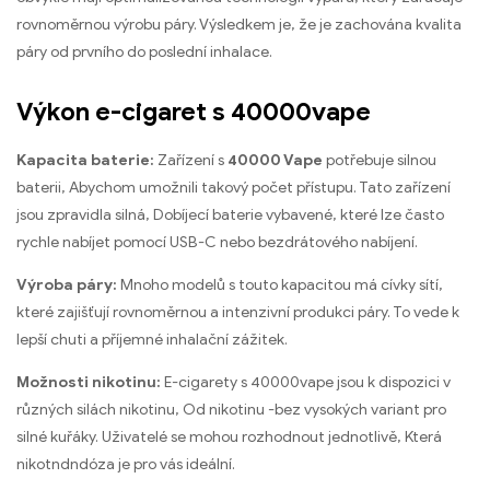
rovnoměrnou výrobu páry. Výsledkem je, že je zachována kvalita
páry od prvního do poslední inhalace.
Výkon e-cigaret s 40000vape
Kapacita baterie:
Zařízení s
40000 Vape
potřebuje silnou
baterii, Abychom umožnili takový počet přístupu. Tato zařízení
jsou zpravidla silná, Dobíjecí baterie vybavené, které lze často
rychle nabíjet pomocí USB-C nebo bezdrátového nabíjení.
Výroba páry:
Mnoho modelů s touto kapacitou má cívky sítí,
které zajišťují rovnoměrnou a intenzivní produkci páry. To vede k
lepší chuti a příjemné inhalační zážitek.
Možnosti nikotinu:
E-cigarety s 40000vape jsou k dispozici v
různých silách nikotinu, Od nikotinu -bez vysokých variant pro
silné kuřáky. Uživatelé se mohou rozhodnout jednotlivě, Která
nikotndndóza je pro vás ideální.