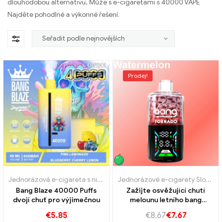
dlouhodobou alternativu, Může s e-cigaretami s 40000 VAPE
Najděte pohodlné a výkonné řešení.
Prodej!
Jednorázová e-cigareta s nikotinem
,
Jednorázové e-cigarety Luc
Jednorázové e-cigarety Slovensko
Bang Blaze 40000 Puffs
Zažijte osvěžující chutí
dvojí chuť pro výjimečnou
melounu letního bang
tornádo 40k vape
€
5.85
€
8.67
€
7.67