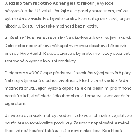
3. Riziko tam Nicotino Abhängeitit:
Nikotin je vysoce
návyková látka. Uživatel, Použijte e-cigarety s nikotinem, může
být i nadále závislá. Pro bývalé kuřáky, kteří chtějí snížit svůj příjem
nikotinu, Existují však také možnosti bez nikotinu.
4. Kvalitní kvalita e-tekutin:
Ne všechny e-kapaliny jsou stejné.
Dolní nebo necertifikované kapaliny mohou obsahovat škodlivé
přísady, Hive Health Riskes. Uživatelé by proto měli vždy používat
testované a vysoce kvalitní produkty.
E-cigarety s 40000vape představují revoluční vývoj ve světě páry.
Nabízejí výjimečně dlouhou životnost, Efektivita nákladů a řada
možností chuti. Jejich vysoká kapacita je činí ideálními pro mnoho
parníků a lidí, kteří hledají dlouhodobou alternativu k konvenčním
cigaretám.
Uživatelé by si však měli být vědomi zdravotních rizik a zajistit, že
používáte vysoce kvalitní produkty. Zatímco napařování je méně
škodlivé než kouření tabáku, stále není riziko -bez. Kdo hledá