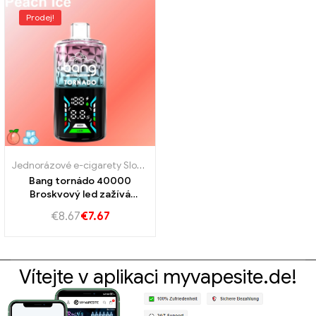
Prodej!
Jednorázové e-cigarety Slovensko
,
Jednorázové e-cigarety Slovins
Bang tornádo 40000
Broskvový led zažívá
konečný zážitek z páry
€
8.67
€
7.67
Vítejte v aplikaci myvapesite.de!