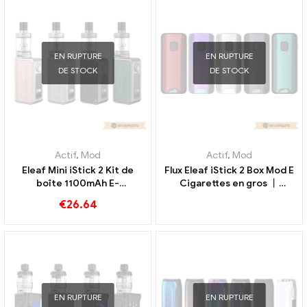
EN RUPTURE
EN RUPTURE
DE STOCK
DE STOCK
Actif
,
Mod
Actif
,
Mod
Eleaf Mini iStick 2 Kit de
Flux Eleaf iStick 2 Box Mod E
boîte 1100mAh E-
Cigarettes en gros 丨
Cigarettes en gros 丨
Personnalisé
€
26.64
Personnalisé
EN RUPTURE
EN RUPTURE