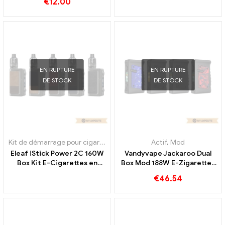
€
12.00
Personnalisé
Personnalisé
EN RUPTURE
EN RUPTURE
DE STOCK
DE STOCK
Kit de démarrage pour cigarette électronique
Actif
,
Mod
,
Mod
Eleaf iStick Power 2C 160W
Vandyvape Jackaroo Dual
Box Kit E-Cigarettes en
Box Mod 188W E-Zigaretten
gros 丨Personnalisé
Grosshandel丨Personnalisé
€
46.54