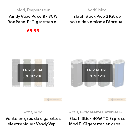
Mod
,
Évaporateur
Actif
,
Mod
Vandy Vape Pulse BF 80W
Eleaf iStick Pico 2 Kit de
Box Panel E-Cigarettes en
boîte de version à l'épreuve
gros 丨Personnalisé
des enfants, vente en gros
€
5.99
de cigarettes
électroniques, personnalisé
EN RUPTURE
EN RUPTURE
DE STOCK
DE STOCK
Actif
,
Mod
Actif
,
E-cigarettes jetables Belgique
Vente en gros de cigarettes
Eleaf iStick 40W TC Express
électroniques Vandy Vape
Mod E-Cigarettes en gros 丨
Trident Mod
Personnalisé