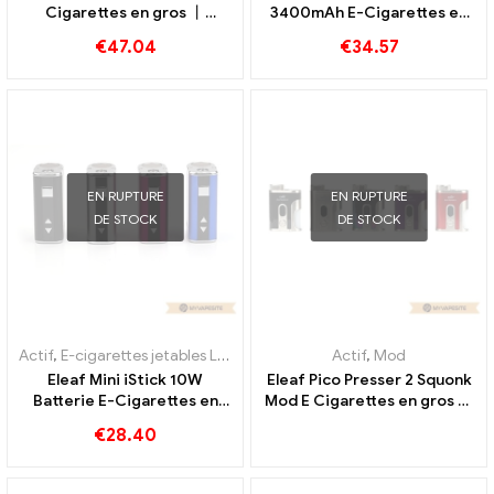
Cigarettes en gros 丨
3400mAh E-Cigarettes en
Personnalisé
gros 丨Personnalisé
€
47.04
€
34.57
EN RUPTURE
EN RUPTURE
DE STOCK
DE STOCK
Actif
,
E-cigarettes jetables Lituanie
,
E-cigarettes jetables Luxembo
Actif
,
Mod
Eleaf Mini iStick 10W
Eleaf Pico Presser 2 Squonk
Batterie E-Cigarettes en
Mod E Cigarettes en gros 丨
gros 丨Personnalisé
Personnalisé
€
28.40