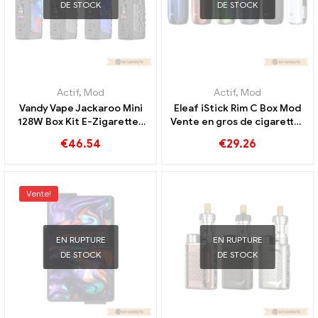
DE STOCK
DE STOCK
Actif
,
Mod
Actif
,
Mod
Vandy Vape Jackaroo Mini
Eleaf iStick Rim C Box Mod
128W Box Kit E-Zigaretten
Vente en gros de cigarettes
Grosshandel丨Personnalisé
électroniques 丨
€
46.54
€
29.26
Personnalisée
Vente!
EN RUPTURE
EN RUPTURE
DE STOCK
DE STOCK