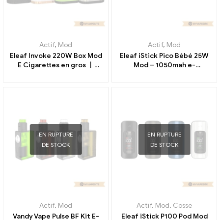
Actif
,
Mod
Actif
,
Mod
Eleaf Invoke 220W Box Mod
Eleaf iStick Pico Bébé 25W
E Cigarettes en gros 丨
Mod – 1050mah e-
Personnalisé
cigarettes en gros丨
Personnalisé
EN RUPTURE
EN RUPTURE
DE STOCK
DE STOCK
Actif
,
Mod
Actif
,
Mod
,
Cosse
Vandy Vape Pulse BF Kit E-
Eleaf iStick P100 Pod Mod