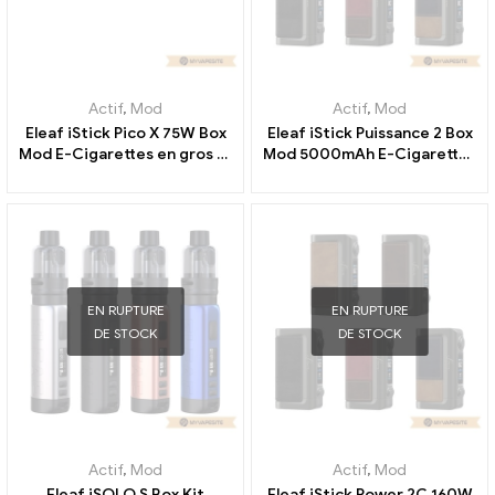
Actif
,
Mod
Actif
,
Mod
Eleaf iStick Pico X 75W Box
Eleaf iStick Puissance 2 Box
Mod E-Cigarettes en gros 丨
Mod 5000mAh E-Cigarettes
Personnalisé
en gros 丨Personnalisé
EN RUPTURE
EN RUPTURE
DE STOCK
DE STOCK
Actif
,
Mod
Actif
,
Mod
Eleaf iSOLO S Box Kit
Eleaf iStick Power 2C 160W