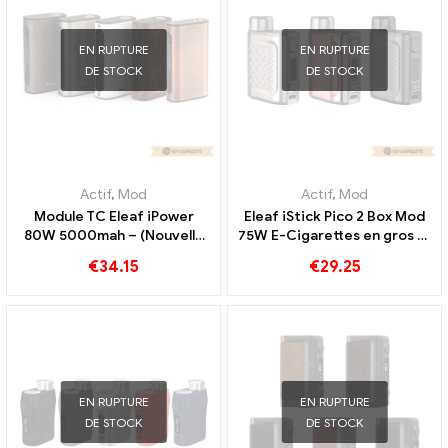
EN RUPTURE
EN RUPTURE
DE STOCK
DE STOCK
Actif
,
Mod
Actif
,
Mod
Module TC Eleaf iPower
Eleaf iStick Pico 2 Box Mod
80W 5000mah – (Nouvelle
75W E-Cigarettes en gros 丨
version: Eleaf iStick
Personnalisé
€
34.15
€
29.25
Puissance) E-cigarettes en
gros 丨Personnalisé
EN RUPTURE
EN RUPTURE
DE STOCK
DE STOCK