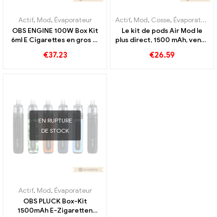
Actif
,
Mod
,
Évaporateur
Actif
,
Mod
,
Cosse
,
Évaporateur
OBS ENGINE 100W Box Kit
Le kit de pods Air Mod le
6ml E Cigarettes en gros 丨
plus direct, 1500 mAh, vente
Personnalisé
en gros de cigarettes
€
37.23
€
26.59
électroniques, personnalisé
EN RUPTURE
DE STOCK
Actif
,
Mod
,
Évaporateur
OBS PLUCK Box-Kit
1500mAh E-Zigaretten