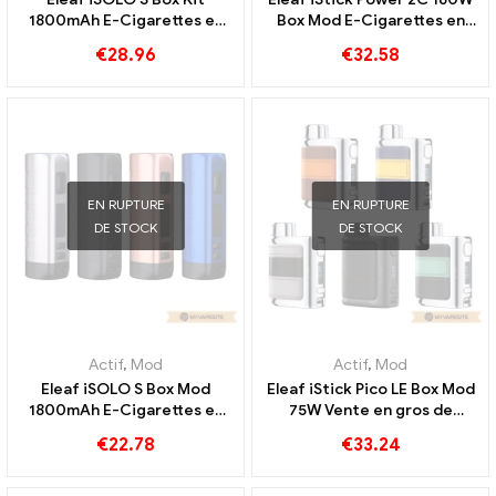
1800mAh E-Cigarettes en
Box Mod E-Cigarettes en
gros 丨Personnalisé
gros 丨Personnalisé
€
28.96
€
32.58
EN RUPTURE
EN RUPTURE
DE STOCK
DE STOCK
Actif
,
Mod
Actif
,
Mod
Eleaf iSOLO S Box Mod
Eleaf iStick Pico LE Box Mod
1800mAh E-Cigarettes en
75W Vente en gros de
gros 丨Personnalisé
cigarettes électroniques 丨
€
22.78
€
33.24
Personnalisée