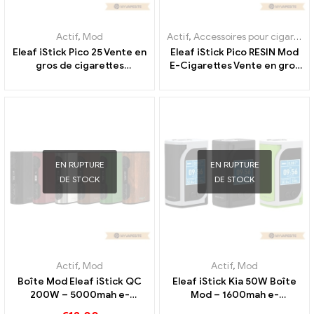
Actif
,
Mod
Actif
,
Accessoires pour cigarettes électroniques
Eleaf iStick Pico 25 Vente en
Eleaf iStick Pico RESIN Mod
gros de cigarettes
E-Cigarettes Vente en gros
électroniques TC Mod 丨
丨Personnalisée
Personnalisée
EN RUPTURE
EN RUPTURE
DE STOCK
DE STOCK
Actif
,
Mod
Actif
,
Mod
Boîte Mod Eleaf iStick QC
Eleaf iStick Kia 50W Boîte
200W – 5000mah e-
Mod – 1600mah e-
cigarettes en gros丨
cigarettes en gros丨