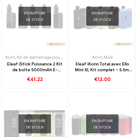
EN RUPTURE
EN RUPTURE
DE STOCK
DE STOCK
Actif
,
Kit de démarrage pour cigarette électronique
Actif
,
Mod
,
Mod
Eleaf iStick Puissance 2 Kit
Eleaf iKonn Total avec Ello
de boîte 5000mAh E-
Mini XL Kit complet – 5.5ml
Cigarettes en gros 丨
e-cigarettes en gros 丨
€
41.22
€
12.00
Personnalisé
Personnalisé
EN RUPTURE
EN RUPTURE
DE STOCK
DE STOCK