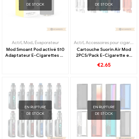
DE STOCK
DE STOCK
Actif
,
Mod
,
Évaporateur
Actif
,
Accessoires pour cigarettes électroniques
Mod Smoant Pod activé 510
Cartouche Suorin Air Mod
Adaptateur E-Cigarettes en
2PCS/Pack E-Cigarette en
gros 丨Personnalisé
gros, personnalisé
€
2.65
EN RUPTURE
EN RUPTURE
DE STOCK
DE STOCK