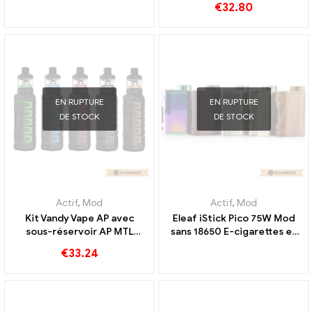
€
32.80
EN RUPTURE
EN RUPTURE
DE STOCK
DE STOCK
Actif
,
Mod
Actif
,
Mod
Kit Vandy Vape AP avec
Eleaf iStick Pico 75W Mod
sous-réservoir AP MTL
sans 18650 E-cigarettes en
vente en gros de cigarettes
gros 丨Personnalisé
€
33.24
électroniques, personnalisé