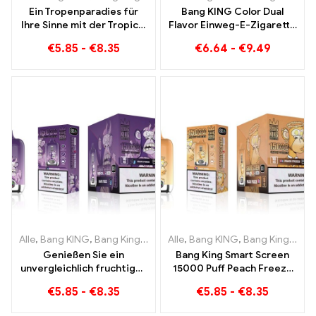
Ein Tropenparadies für
Bang KING Color Dual
Ihre Sinne mit der Tropical
Flavor Einweg-E-Zigarette
Fruit Bang King Smart
30000 Züge voller
€
5.85
-
€
8.35
€
6.64
-
€
9.49
Screen 15000 Puff
Geschmack mit
Strawberry Watermelon
und Kiwi Passion Fruit
Guava
Alle
,
Bang KING
,
Bang King Smart Screen 15000 Puff
Alle
,
Bang KING
,
Bang King Smart Screen 15000 Puff
,
Einweg-E-Zi
Genießen Sie ein
Bang King Smart Screen
unvergleichlich fruchtiges
15000 Puff Peach Freeze
Raucherlebnis mit Grape
Einweg E-Zigaretten
€
5.85
-
€
8.35
€
5.85
-
€
8.35
Jelly Bang King Smart
Screen 15000 Puff