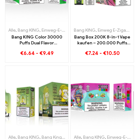
Alle
,
Bang KING
,
Einweg-E-Zigaretten Litauen
Bang KING
,
Einweg E-Zigaretten
,
Einweg-E-Zigaret
Bang KING Color 30000
Bang Box 200K 8-in-1 Vape
Puffs Dual Flavor
kaufen – 200.000 Puffs
Doppelter Genuss mit
und 10 Flavors
€
6.64
-
€
9.49
€
7.24
-
€
10.50
Strawberry Kiwi und Sour
Apple Raspberry
Alle
,
Bang KING
,
Bang King Smart Screen 15000 Puff
Alle
,
Bang KING
,
Einweg-E-Zigaretten Litauen
,
Einweg-E-Zi