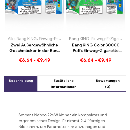
Alle
,
Bang KING
,
Einweg-E-Zigaretten Litauen
Bang KING
,
Einweg-E-Zigaretten Litauen
,
Einweg-E-Zigaret
Zwei Außergewöhnliche
Bang KING Color 30000
Geschmäcker in der Bang
Puffs Einweg-Zigarette
KING Color 30000 Puffs E-
mit zwei
€
6.64
-
€
9.49
€
6.64
-
€
9.49
Zigarette Blueberry
Geschmacksrichtungen
Raspberry Mixed und
Red Bull Energy
Mouldy Fruit
Watermelon Bubble Gum
Sweet
Beschreibung
Zusätzliche
Bewertungen
Informationen
(0)
Smoant Naboo 225W Kit hat ein kompaktes und
ergonomisches Design. Es nimmt 2,4 “farbigen
Bildschirm, um Parameter klar anzuzeigen und