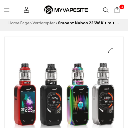
0
Myvapesite.de
Home Page
Verdampfer
Smoant Naboo 225W Kit mit 4ml Naboo Sub Ohm Tank E-Zigaretten Großhandel丨Custom