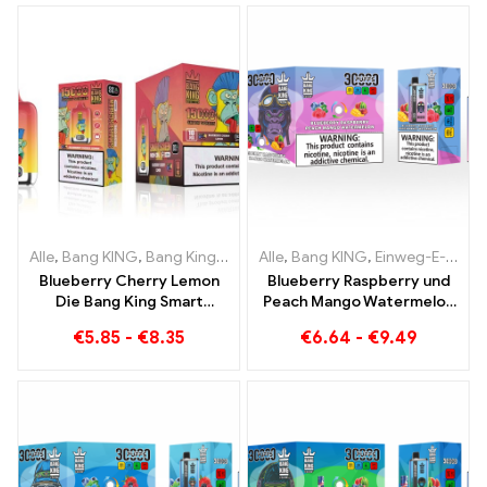
Alle
,
Bang KING
,
Bang King Smart Screen 15000 Puff
Alle
,
Bang KING
,
Einweg-E-Zigaretten Litauen
,
Einweg-E-Zi
Blueberry Cherry Lemon
Blueberry Raspberry und
Die Bang King Smart
Peach Mango Watermelon
Screen 15000 Puffs Ein
Bang KING Farbe 30000
€
5.85
-
€
8.35
€
6.64
-
€
9.49
Überblick über ein
Puffs EINWEG E-
innovatives Einweg E-
ZIGARETTEN Dual Flavor
Zigaretten
Einweggerät Die perfekte
Kombination