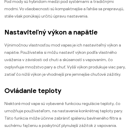
Pod mody sú hybridom medzi pod systémami a tradičnými
modmi. Vo všeobecnosti sú kompaktnejšie a ľahšie sa prepravujú,
stále však ponúkajú určitú úpravu nastavenia.
Nastaviteľný výkon a napätie
Výnimočnou vlastnosťou mod vapes je ich nastaviteľný výkon a
napätie. Používatelia si môžu nastaviť výkon podľa vlastného
uváženia v závislosti od chuti a skúseností s vapovaním, čo
ovplyvňuje množstvo pary a chuť. Vyšší výkon produkuje viac pary,
zatiaľ čo nižší výkon je vhodnejší pre jemnejšie chuťové zážitky.
Ovládanie teploty
Niektoré mod vape sú vybavené funkciou regulácie teploty, čo
umožňuje používateľom, na nastavenie konkrétnej teploty pary.
Táto funkcia môže účinne zabrániť spáleniu bavlneného filtra a
suchému fajčeniu a poskytnúť plynulejší zážitok z vapovania.