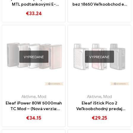
MTL podtankovými E-
bez 18650 Veľkoobchod e-
cigaretami Veľkoobchodný
cigariet丨Vlastné
€
33.24
predaj na mieru
VYPREDANÉ
VYPREDANÉ
Aktívne
,
Mod
Aktívne
,
Mod
Eleaf iPower 80W 5000mah
Eleaf iStick Pico 2
TC Mod – (Nová verzia:
Veľkoobchodný predaj
Eleaf iStick Power)
elektronických cigariet Box
€
34.15
€
29.25
Veľkoobchod e-cigariet丨
Mod 75W na mieru
Vlastné