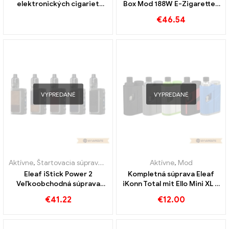
elektronických cigariet
Box Mod 188W E-Zigaretten
Eleaf iStick Power 2C 160 W
Großhandel丨 Custom
€
46.54
na mieru
VYPREDANÉ
VYPREDANÉ
Aktívne
,
Štartovacia súprava e-cigariet
,
Mod
Aktívne
,
Mod
Eleaf iStick Power 2
Kompletná súprava Eleaf
Veľkoobchodná súprava
iKonn Total mit Ello Mini XL –
škatúľ 5000mAh E-cigariet
5.5ml e-cigarety
€
41.22
€
12.00
na mieru
veľkoobchod丨Vlastné