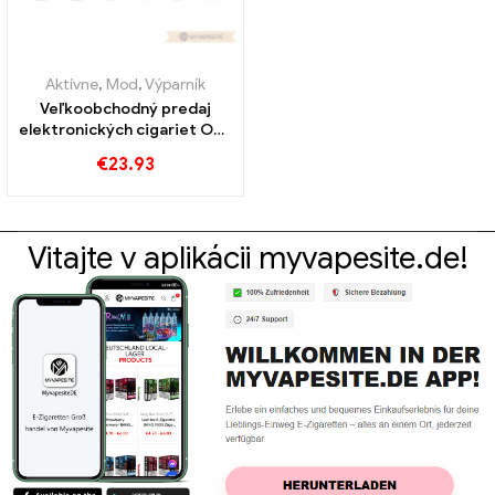
Aktívne
,
Mod
,
Výparník
Veľkoobchodný predaj
elektronických cigariet OBS
PLUCK Box Kit 1500mAh
€
23.93
Vitajte v aplikácii myvapesite.de!