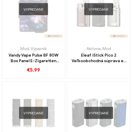
VYPREDANÉ
VYPREDANÉ
Mod
,
Výparník
Aktívne
,
Mod
Vandy Vape Pulse BF 80W
Eleaf iStick Pico 2
Box Panel E-Zigaretten
Veľkoobchodná súprava e-
Großhandel丨 Custom
cigariet zabezpečená pred
€
5.99
deťmi – na mieru
VYPREDANÉ
VYPREDANÉ