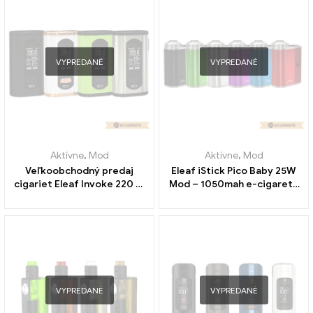
VYPREDANÉ
VYPREDANÉ
Aktívne
,
Mod
Aktívne
,
Mod
Veľkoobchodný predaj
Eleaf iStick Pico Baby 25W
cigariet Eleaf Invoke 220 W
Mod – 1050mah e-cigarety
Box Mod E丨 Vlastné
veľkoobchod丨 Vlastné
VYPREDANÉ
VYPREDANÉ