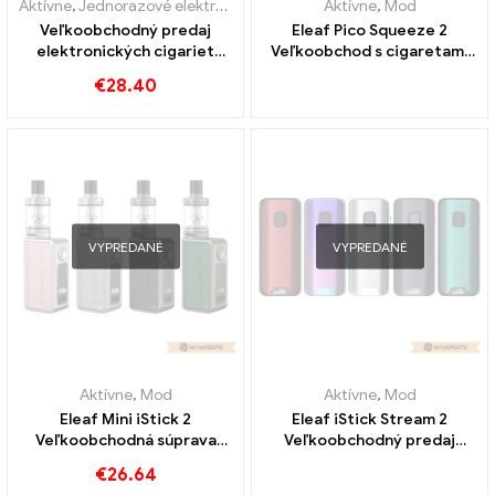
Aktívne
,
Jednorazové elektronické cigarety Litva
Aktívne
,
Jednorazové elek
,
Mod
Veľkoobchodný predaj
Eleaf Pico Squeeze 2
elektronických cigariet
Veľkoobchod s cigaretami
Eleaf Mini iStick 10W na
Squonk Mod E丨 Vlastné
€
28.40
mieru
VYPREDANÉ
VYPREDANÉ
Aktívne
,
Mod
Aktívne
,
Mod
Eleaf Mini iStick 2
Eleaf iStick Stream 2
Veľkoobchodná súprava
Veľkoobchodný predaj
škatúľ 1100mAh E-cigariet
cigariet Box Mod E丨
€
26.64
na mieru
Vlastné