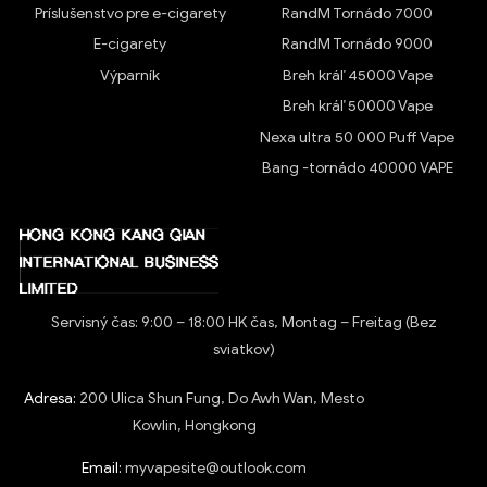
Príslušenstvo pre e-cigarety
RandM Tornádo 7000
E-cigarety
RandM Tornádo 9000
Výparník
Breh kráľ 45000 Vape
Breh kráľ 50000 Vape
Nexa ultra 50 000 Puff Vape
Bang -tornádo 40000 VAPE
Servisný čas: 9:00 – 18:00 HK čas, Montag – Freitag (Bez
sviatkov)
Adresa:
200 Ulica Shun Fung, Do Awh Wan, Mesto
Kowlin, Hongkong
Email:
myvapesite@outlook.com