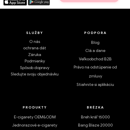
SLUŽBY
PODPORA
O nás
Blog
ochrana dát
Clá a dane
Záruka
Veľkoobchod B2B
Podmienky
Právo na odstúpenie od
Spôsob dopravy
Sledujte svoju objednávku
zmluvy
Stiahnite si aplikáciu
PRODUKTY
BRÉZKA
E-cigarety OEM&ODM
Breh kráľ 15000
Jednorazové e-cigarety
Bang Blaze 20000