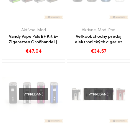
Aktívne
,
Mod
Aktívne
,
Mod
,
Pod
Vandy Vape Puls BF Kit E-
Veľkoobchodný predaj
Zigaretten Großhandel丨
elektronických cigariet
Vlastné
Eleaf iStick P100 Pod Mod
€
47.04
€
34.57
3400mAh
VYPREDANÉ
VYPREDANÉ