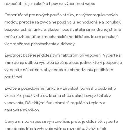
rozpočet. Tu je niekoľko tipov na výber mod vape:
Odporúčané pre nových používateľov, na výber regulovaných
modov, pretože sa zvyčajne používajú jednoduchšie a ponúkajú
bezpečnostné funkcie. Skúsení používatelia sa na druhej strane
môžu rozhodnúť pre mechanické modifikácie, ktoré ponúkajú
viac možností prispôsobenia a slobody.
Životnosť batérie je dôležitým faktorom pri vapovaní. Vyberte si
zariadenie s dlhou výdržou batérie alebo jedno, ktorý podporuje
vymeniteľné batérie, aby nedošlo k obmedzeniu pri dlhšom
používaní.
Zvoľte si požadované funkcie v závislosti od vášho osobného
vkusu. Pre používateľov, ktorí si chcú doladiť svoj zážitok z
vapovania, Dôležitými funkciami sú regulácia teploty a
nastaviteľný výkon.
Ceny za mod vapes sa výrazne líšia, preto je dôležité, vyberte
zariadenie, ktorá vyhovuje vášmu rozpočtu. Zvážte tak