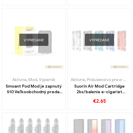
VYPREDANÉ
VYPREDANÉ
Aktívne
,
Mod
,
Výparník
Aktívne
,
Príslušenstvo pre e-cigarety
Smoant Pod Mod je zapnutý
Suorin Air Mod Cartridge
510 Veľkoobchodný predaj
2ks/balenie e-cigariet
e-cigariet s adaptérom 丨
Veľkoobchod丨Vlastné
€
2.65
Vlastné