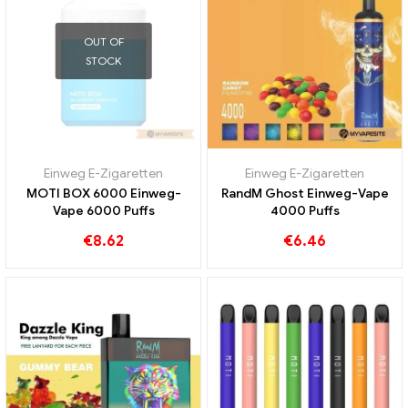
OUT OF
STOCK
Einweg E-Zigaretten
Einweg E-Zigaretten
MOTI BOX 6000 Einweg-
RandM Ghost Einweg-Vape
Vape 6000 Puffs
4000 Puffs
€
8.62
€
6.46