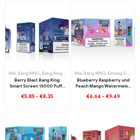
Alle
,
Bang KING
,
Bang King Smart Screen 15000 Puff
Alle
,
Bang KING
,
Einweg-E-Zigaretten Litauen
,
Einweg-E-Zi
Berry Blast Bang King
Blueberry Raspberry und
Smart Screen 15000 Puffs
Peach Mango Watermelon
Einweg E-Zigarette der
Bang KING Farbe 30000
€
5.85
-
€
8.35
€
6.64
-
€
9.49
neuen Generation
Puffs EINWEG E-
ZIGARETTEN Dual Flavor
Einweggerät Die perfekte
Kombination