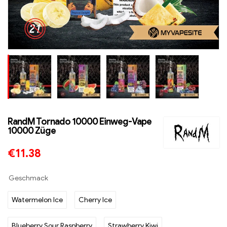
RandM Tornado 10000 Einweg-Vape
10000 Züge
€
11.38
Geschmack
Watermelon Ice
Cherry Ice
Blueberry Sour Raspberry
Strawberry Kiwi