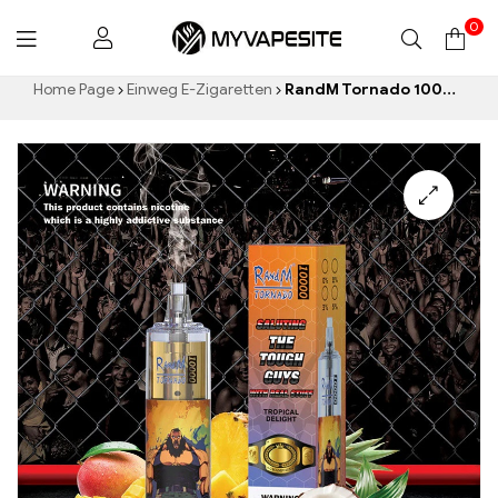
0
Myvapesite.de
Home Page
Einweg E-Zigaretten
RandM Tornado 10000 Einweg-Vape 10000 Züge