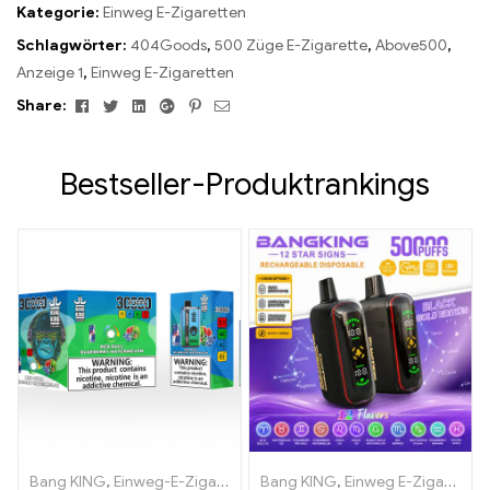
Kategorie:
Einweg E-Zigaretten
Schlagwörter:
404Goods
,
500 Züge E-Zigarette
,
Above500
,
Anzeige 1
,
Einweg E-Zigaretten
Facebook
Twitter
Linkedin
Google+
Pinterest
Email
Share:
Bestseller-Produktrankings
Bang KING
,
Einweg-E-Zigaretten Litauen
Bang KING
,
Einweg-E-Zigaretten 
,
Einweg E-Zigaretten