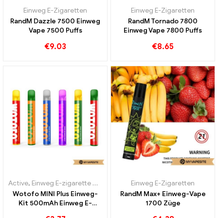
Einweg E-Zigaretten
Einweg E-Zigaretten
RandM Dazzle 7500 Einweg
RandM Tornado 7800
Vape 7500 Puffs
Einweg Vape 7800 Puffs
€
9.03
€
8.65
Active
,
Einweg E-zigarette mit Nikotin
,
Einweg E-Zigaretten
Einweg E-Zigaretten
Wotofo MINI Plus Einweg-
RandM Max+ Einweg-Vape
Kit 500mAh Einweg E-
1700 Züge
Zigaretten Großhandel丨