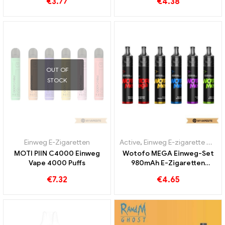
€
3.77
€
4.38
Custom
OUT OF
STOCK
Einweg E-Zigaretten
Active
,
Einweg E-zigarette mit Nikotin
MOTI PIIN C4000 Einweg
Wotofo MEGA Einweg-Set
Vape 4000 Puffs
980mAh E-Zigaretten
Großhandel丨Custom
€
7.32
€
4.65