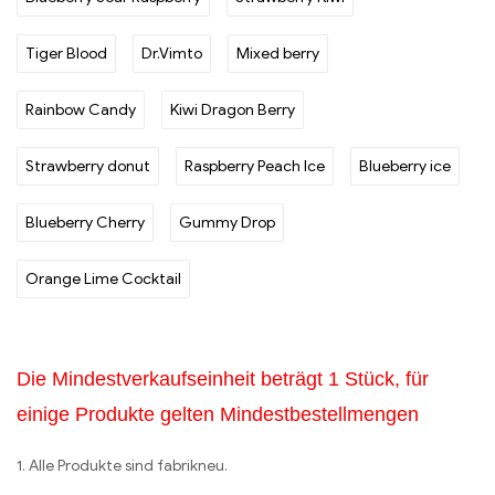
Tiger Blood
Dr.Vimto
Mixed berry
Rainbow Candy
Kiwi Dragon Berry
Strawberry donut
Raspberry Peach Ice
Blueberry ice
Blueberry Cherry
Gummy Drop
Orange Lime Cocktail
Die Mindestverkaufseinheit beträgt 1 Stück, für
einige Produkte gelten Mindestbestellmengen
1. Alle Produkte sind fabrikneu.