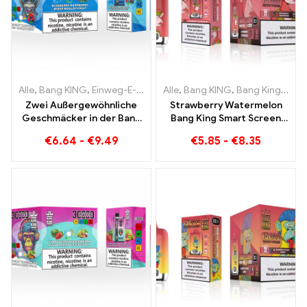
Alle
,
Bang KING
,
Einweg-E-Zigaretten Litauen
Alle
,
Bang KING
,
Einweg-E-Zigaret
,
Bang King Smart Screen 15000 Puff
Zwei Außergewöhnliche
Strawberry Watermelon
Geschmäcker in der Bang
Bang King Smart Screen
KING Color 30000 Puffs E-
15000 Puff Genießen Sie
€
6.64
-
€
9.49
€
5.85
-
€
8.35
Zigarette Blueberry
den entspannenden
Raspberry Mixed und
Genuss von Früchten
Mouldy Fruit