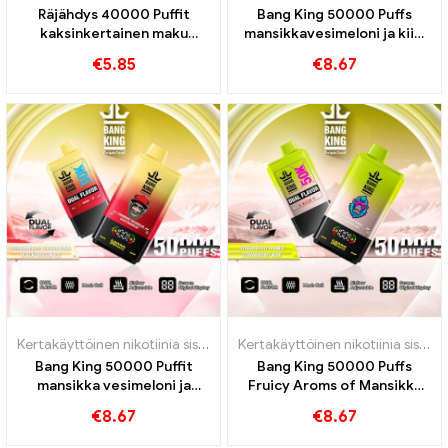
Räjähdys 40000 Puffit
Bang King 50000 Puffs
kaksinkertainen maku
mansikkavesimeloni ja kiivi
poikkeukselliselle
passion hedelmä guava -
€
5.85
€
8.67
makuja
Kertakäyttöinen nikotiinia sisältävä sähkötupakka
,
Kertakäyttöiset 
Kertakäyttöinen nikotiinia sisältävä sähkötupakka
Bang King 50000 Puffit
Bang King 50000 Puffs
mansikka vesimeloni ja
Fruicy Aroms of Mansikka
musta lohikäärme jäämakuja
mango mansikka Kiwi
€
8.67
€
8.67
intensiivisen
höyrykokemuksen