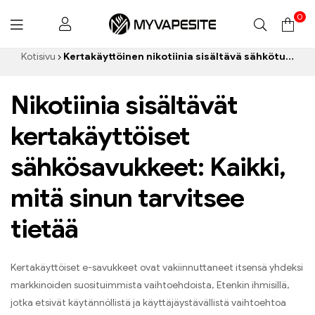
0
Myvapesite.de
Kotisivu
Kertakäyttöinen nikotiinia sisältävä sähkötupakka
Nikotiinia sisältävät
kertakäyttöiset
sähkösavukkeet: Kaikki,
mitä sinun tarvitsee
tietää
Kertakäyttöiset e-savukkeet ovat vakiinnuttaneet itsensä yhdeksi
markkinoiden suosituimmista vaihtoehdoista, Etenkin ihmisillä,
jotka etsivät käytännöllistä ja käyttäjäystävällistä vaihtoehtoa