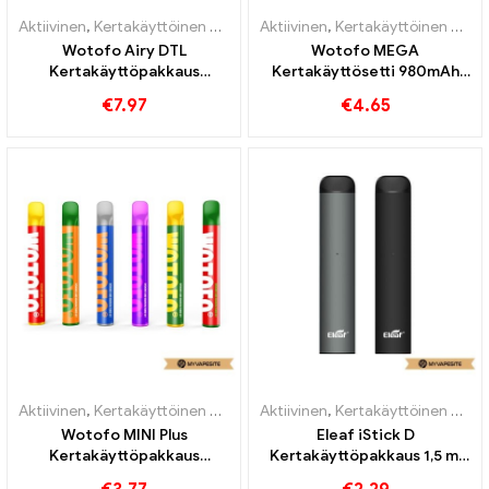
Aktiivinen
,
Kertakäyttöinen nikotiinia sisältävä sähkötupakka
Aktiivinen
,
Kertakäyttöinen nikotiinia sisältävä sähkötupakka
,
Kertak
Wotofo Airy DTL
Wotofo MEGA
Kertakäyttöpakkaus
Kertakäyttösetti 980mAh
850mAh kertakäyttöisten
sähkösavukkeiden
€
7.97
€
4.65
sähkösavukkeiden
tukkumyynti丨Räätälöity
tukkumyynti丨Räätälöity
Aktiivinen
,
Kertakäyttöinen nikotiinia sisältävä sähkötupakka
Aktiivinen
,
Kertakäyttöinen nikotiinia sisältävä sähkötupakka
,
Kertak
Wotofo MINI Plus
Eleaf iStick D
Kertakäyttöpakkaus
Kertakäyttöpakkaus 1,5 ml
500mAh kertakäyttöisten
Kertakäyttöiset E-