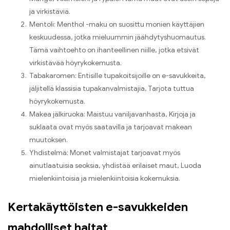
ja virkistäviä.
Mentoli: Menthol -maku on suosittu monien käyttäjien
keskuudessa, jotka mieluummin jäähdytyshuomautus.
Tämä vaihtoehto on ihanteellinen niille, jotka etsivät
virkistävää höyrykokemusta.
Tabakaromen: Entisille tupakoitsijoille on e-savukkeita,
jäljitellä klassisia tupakanvalmistajia, Tarjota tuttua
höyrykokemusta.
Makea jälkiruoka: Maistuu vaniljavanhasta, Kirjoja ja
suklaata ovat myös saatavilla ja tarjoavat makean
muutoksen.
Yhdistelmä: Monet valmistajat tarjoavat myös
ainutlaatuisia seoksia, yhdistää erilaiset maut, Luoda
mielenkiintoisia ja mielenkiintoisia kokemuksia.
Kertakäyttöisten e-savukkeiden
mahdolliset haitat