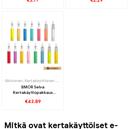
€
3.77
€
2.29
sähkösavukkeiden
savukkeet Tukkumyynti丨
tukkumyynti丨Räätälöity
Räätälöity
Aktiivinen
,
Kertakäyttöinen nikotiinia sisältävä sähkötupakka
,
Kertak
BMOR Selva
Kertakäyttöpakkaus
1100mAh sähkösavukkeiden
€
43.89
tukkumyynti丨Räätälöity
Mitkä ovat kertakäyttöiset e-