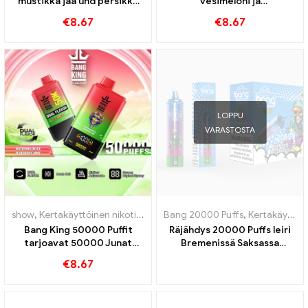
mustikka jää und persikka
vesimeloni ja
mango vesimeloni
mustikkakirsikka maku
€
8.67
€
8.67
erittäin pitkä käyttöikä
LOPPU
VARASTOSTA
show
,
Kertakäyttöinen nikotiinia sisältävä sähkötupakka
Bang 20000 Puffs
,
Kertakäyttöinen nikotiinia sisältävä sähkötupakka
,
Kertakäytt
Bang King 50000 Puffit
Räjähdys 20000 Puffs leiri
tarjoavat 50000 Junat
Bremenissä Saksassa
vesimelonijäätelöä ja
20000 Junaton nautinto
€
8.67
mustikka minttu