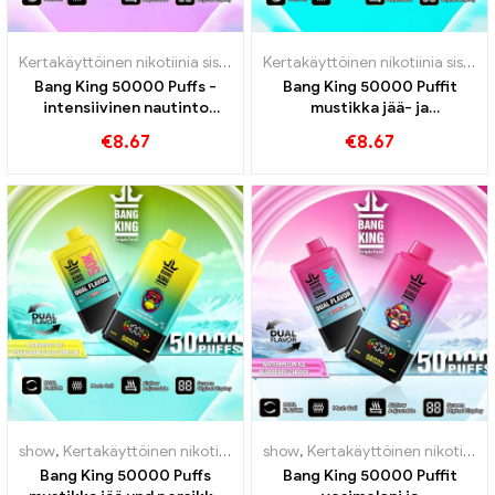
Kertakäyttöinen nikotiinia sisältävä sähkötupakka
,
Kertakäyttöiset 
Kertakäyttöinen nikotiinia sisältävä sähkötupakka
Bang King 50000 Puffs -
Bang King 50000 Puffit
intensiivinen nautinto
mustikka jää- ja
mustikka -vadelma -
persikkajälkeet 50000
€
8.67
€
8.67
sekoitettujen marjojen
Junat
kanssa
show
,
Kertakäyttöinen nikotiinia sisältävä sähkötupakka
show
,
Kertakäyttöinen nikotiinia sisältävä sähkötupakka
,
Kertakäytt
Bang King 50000 Puffs
Bang King 50000 Puffit