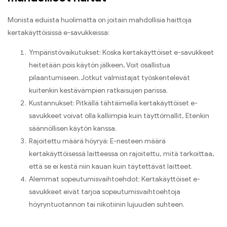
Monista eduista huolimatta on joitain mahdollisia haittoja
kertakäyttöisissä e-savukkeissa:
Ympäristövaikutukset: Koska kertakäyttöiset e-savukkeet
heitetään pois käytön jälkeen, Voit osallistua
pilaantumiseen. Jotkut valmistajat työskentelevät
kuitenkin kestävämpien ratkaisujen parissa.
Kustannukset: Pitkällä tähtäimellä kertakäyttöiset e-
savukkeet voivat olla kalliimpia kuin täyttömallit, Etenkin
säännöllisen käytön kanssa.
Rajoitettu määrä höyryä: E-nesteen määrä
kertakäyttöisessä laitteessa on rajoitettu, mitä tarkoittaa,
että se ei kestä niin kauan kuin täytettävät laitteet.
Alemmat sopeutumisvaihtoehdot: Kertakäyttöiset e-
savukkeet eivät tarjoa sopeutumisvaihtoehtoja
höyryntuotannon tai nikotiinin lujuuden suhteen.