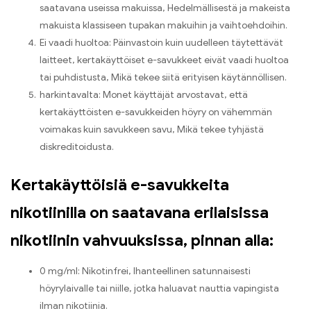
saatavana useissa makuissa, Hedelmällisestä ja makeista
makuista klassiseen tupakan makuihin ja vaihtoehdoihin.
Ei vaadi huoltoa: Päinvastoin kuin uudelleen täytettävät
laitteet, kertakäyttöiset e-savukkeet eivät vaadi huoltoa
tai puhdistusta, Mikä tekee siitä erityisen käytännöllisen.
harkintavalta: Monet käyttäjät arvostavat, että
kertakäyttöisten e-savukkeiden höyry on vähemmän
voimakas kuin savukkeen savu, Mikä tekee tyhjästä
diskreditoidusta.
Kertakäyttöisiä e-savukkeita
nikotiinilla on saatavana erilaisissa
nikotiinin vahvuuksissa, pinnan alla:
0 mg/ml: Nikotinfrei, Ihanteellinen satunnaisesti
höyrylaivalle tai niille, jotka haluavat nauttia vapingista
ilman nikotiinia.