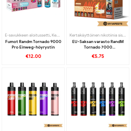
E-savukkeen aloitussetti
,
Kertakäyttöinen nikotiinia sisältävä sähkötupakka
Kertakäyttöinen nikotiinia sisältävä sähkötupakka
Fumot Randm Tornado 9000
EU-Saksan varasto RandM
Pro Einweg-höyrystin
Tornado 7000
Kertakäyttöinen vape 7000
€
12.00
€
5.75
Puffs