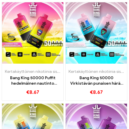
saamiseksi
Kertakäyttöinen nikotiinia sisältävä sähkötupakka
,
Kertakäyttöiset 
Kertakäyttöinen nikotiinia sisältävä sähkötupakka
Bang King 50000 Puffit
Bang King 50000
hedelmäinen nautinto
Virkistävän punaisen härän
mansikka -mangolla ja
ja mustikka vesimelonin
€
8.67
€
8.67
vesimeloni -kuplakumilla
maun