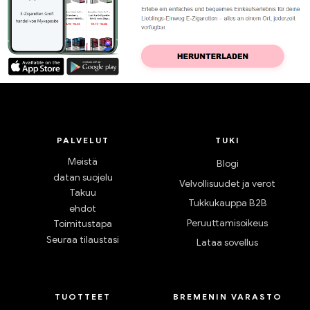
PALVELUT
TUKI
Meistä
Blogi
datan suojelu
Velvollisuudet ja verot
Takuu
Tukkukauppa B2B
ehdot
Peruuttamisoikeus
Toimitustapa
Seuraa tilaustasi
Lataa sovellus
TUOTTEET
BREMENIN VARASTO