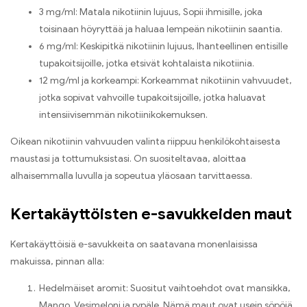
3 mg/ml: Matala nikotiinin lujuus, Sopii ihmisille, joka
toisinaan höyryttää ja haluaa lempeän nikotiinin saantia.
6 mg/ml: Keskipitkä nikotiinin lujuus, Ihanteellinen entisille
tupakoitsijoille, jotka etsivät kohtalaista nikotiinia.
12 mg/ml ja korkeampi: Korkeammat nikotiinin vahvuudet,
jotka sopivat vahvoille tupakoitsijoille, jotka haluavat
intensiivisemmän nikotiinikokemuksen.
Oikean nikotiinin vahvuuden valinta riippuu henkilökohtaisesta
maustasi ja tottumuksistasi. On suositeltavaa, aloittaa
alhaisemmalla luvulla ja sopeutua yläosaan tarvittaessa.
Kertakäyttöisten e-savukkeiden maut
Kertakäyttöisiä e-savukkeita on saatavana monenlaisissa
makuissa, pinnan alla:
Hedelmäiset aromit: Suositut vaihtoehdot ovat mansikka,
Mango, Vesimeloni ja rypäle. Nämä maut ovat usein söpöjä