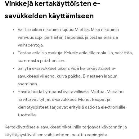
Vinkkejä kertakäyttöisten e-
savukkeiden käyttämiseen
Valitse oikea nikotiinin lujuus: Miettiä, Mikä nikotiinin
vahvuus sopii parhaiten tarpeisiisi, ja testaa erilaisia ​​
vaihtoehtoja.
Testaa erilaisia ​​makuja: Kokeile erilaisilla makuilla, selvittää,
kummasta pidät eniten.
Säilytä e-savukkeet oikein: Pidä kertakäyttöiset e-
savukkeesi viileänä, kuiva paikka, E-nesteen laadun
saaminen.
Hävitä heidät ympäristöystävällisinä: Miettiä, Missä he
hävittävät tyhjät e-savukkeet. Monet kaupat ja
kierrätyspisteet tarjoavat erityisiä astioita elektronisille
tuotteille.
Kertakäyttöiset e-savukkeet nikotiinilla tarjoavat käytännön ja
käyttäjäystävällisen vaihtoehdon, nauttia vapingista,