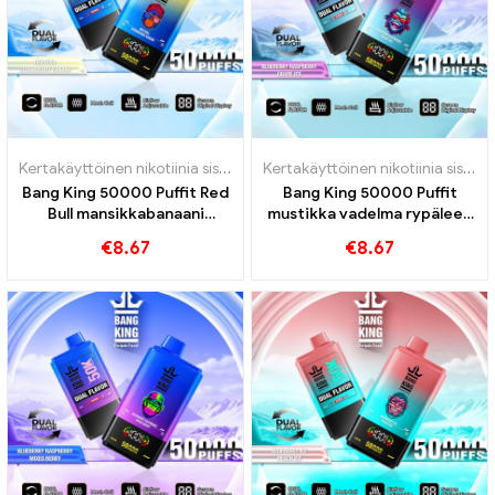
Kertakäyttöinen nikotiinia sisältävä sähkötupakka
,
Kertakäyttöiset 
Kertakäyttöinen nikotiinia sisältävä sähkötupakka
Bang King 50000 Puffit Red
Bang King 50000 Puffit
Bull mansikkabanaani
mustikka vadelma rypäleen
intensiivisestä nautinnosta
jää intensiiviseen
€
8.67
€
8.67
nautintoon