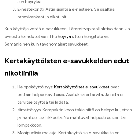
sen höyryksi.
E-nestekontti: Astia sisältää e-nesteen, Se sisältää
aromikankaat ja nikotiinit.
Kun käyttäjä vetää e-savukkeen, Lämmityspiraali aktivoidaan, Ja
e-neste haihdutetaan. The
höyryä
sitten hengitetään,
Samanlainen kuin tavanomaiset savukkeet.
Kertakäyttöisten e-savukkeiden edut
nikotiinilla
Helppokäyttöisyys:
Kertakäyttöiset e-savukkeet
ovat
erittäin helppokäyttöisiä. Asetuksia ei tarvita, Ja niitä ei
tarvitse täyttää tai ladata.
siirrettävyys: Kompaktin koon takia niitä on helppo kuljettaa
ja ihanteellisia liikkeellä. Ne mahtuvat helposti pussiin tai
lompakkoon.
Monipuolisia makuja: Kertakäyttöisiä e-savukkeita on