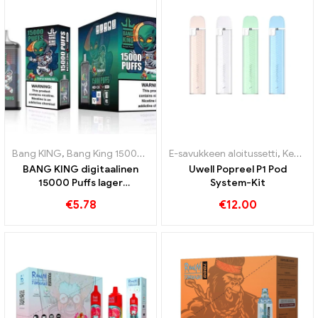
Bang KING
,
Bang King 15000 Puffs
,
E-savukkeen aloitussetti
Kertakäyttöinen nikotiinia sisä
,
Kertakäyttöinen nikotiinia sisältävä sähkötupakka
BANG KING digitaalinen
Uwell Popreel P1 Pod
15000 Puffs lager
System-Kit
Bremenissä 15000 Junaton
€
5.78
€
12.00
nautinto