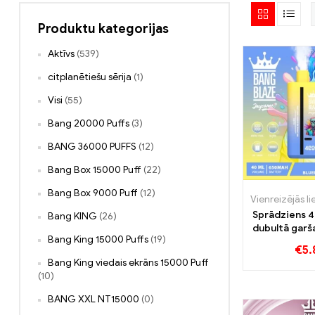
Produktu kategorijas
Aktīvs
(539)
citplanētiešu sērija
(1)
Visi
(55)
Bang 20000 Puffs
(3)
BANG 36000 PUFFS
(12)
Bang Box 15000 Puff
(22)
Bang Box 9000 Puff
(12)
Sprādziens 
Bang KING
(26)
dubultā gar
Bang King 15000 Puffs
(19)
lai
€
5.
Bang King viedais ekrāns 15000 Puff
(10)
BANG XXL NT15000
(0)