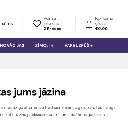
Vēlmju
Iepirkumu
saraksts
grozs
TRĒTIES
2
Preces
€
0.00
NO VĀCIJAS
ZĪMOLI
VAPE UZPŪŠ
kas jums jāzina
am draudzīgu alternatīvu tradicionālajām cigaretēm. Tos ir viegli
r nikotīnu, viņu priekšpuse- un trūkumi, dažādas garšas un