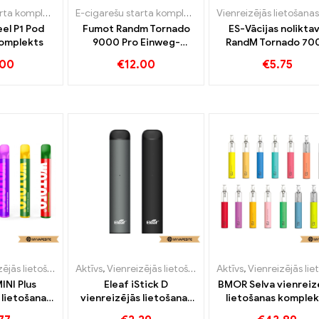
E-cigarešu starta komplekts
,
Vienreizējās lietošanas e-cigarete ar nikotīnu
E-cigarešu starta komplekts
,
Vienreizējās lietošanas e
,
Vienreizē
el P1 Pod
Fumot Randm Tornado
ES-Vācijas nolikta
komplekts
9000 Pro Einweg-
RandM Tornado 70
iztvaicētājs
Vienreizējās lietoša
.00
€
12.00
€
5.75
vape 7000 Puffs
anas e-cigarete ar nikotīnu
Aktīvs
,
Vienreizējās lietošanas e-cigarete ar nikotīnu
,
Vienreizējās lietošanas e-cigare
Aktīvs
,
Vienreizējās lietošanas e-cigarete ar ni
,
INI Plus
Eleaf iStick D
BMOR Selva vienreiz
 lietošanas
vienreizējās lietošanas
lietošanas komplek
s 500mAh
komplekts 1,5 ml
1100mAh e-cigare