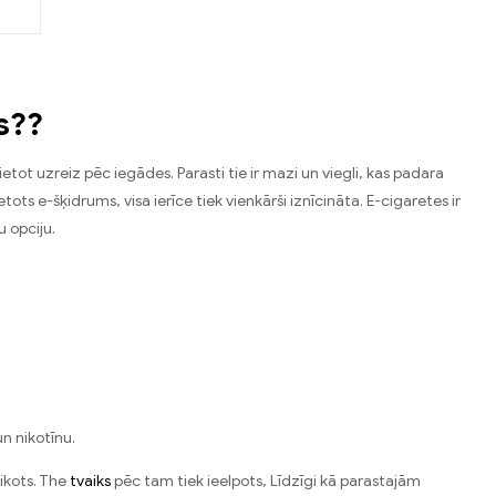
a丨
s??
ietot uzreiz pēc iegādes. Parasti tie ir mazi un viegli, kas padara
etots e-šķidrums, visa ierīce tiek vienkārši iznīcināta. E-cigaretes ir
u opciju.
n nikotīnu.
aikots. The
tvaiks
pēc tam tiek ieelpots, Līdzīgi kā parastajām