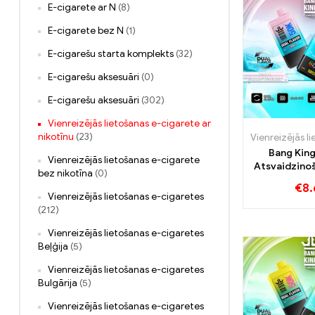
E-cigarete ar N
(8)
E-cigarete bez N
(1)
E-cigarešu starta komplekts
(32)
E-cigarešu aksesuāri
(0)
E-cigarešu aksesuāri
(302)
Vienreizējās lietošanas e-cigarete ar
nikotīnu
(23)
Bang Kin
Vienreizējās lietošanas e-cigarete
Atsvaidzino
bez nikotīna
(0)
buļļa un mel
€
8.
gau
Vienreizējās lietošanas e-cigaretes
(212)
Vienreizējās lietošanas e-cigaretes
Beļģija
(5)
Vienreizējās lietošanas e-cigaretes
Bulgārija
(5)
Vienreizējās lietošanas e-cigaretes