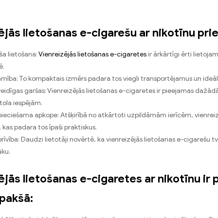
ējās lietošanas e-cigarešu ar nikotīnu pri
ša lietošana:
Vienreizējās lietošanas e-cigaretes
ir ārkārtīgi ērti lietoj
ē.
mība: To kompaktais izmērs padara tos viegli transportējamus un ideāli 
idīgas garšas: Vienreizējās lietošanas e-cigaretes ir pieejamas dažād
ola iespējām.
ieciešama apkope: Atšķirībā no atkārtoti uzpildāmām ierīcēm, vienrei
, kas padara tos īpaši praktiskus.
brīvība: Daudzi lietotāji novērtē, ka vienreizējās lietošanas e-cigarešu 
āku.
ējās lietošanas e-cigaretes ar nikotīnu ir
pakšā: