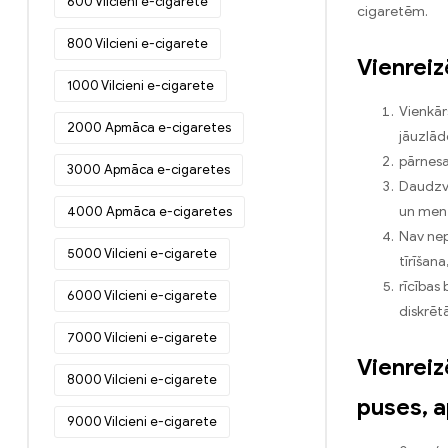
600 Vilcieni e-cigarete
cigaretēm.
800 Vilcieni e-cigarete
Vienreiz
1000 Vilcieni e-cigarete
Vienkār
2000 Apmāca e-cigaretes
jāuzlād
pārnesa
3000 Apmāca e-cigaretes
Daudzve
4000 Apmāca e-cigaretes
un ment
Nav nep
5000 Vilcieni e-cigarete
tīrīšana
rīcības 
6000 Vilcieni e-cigarete
diskrēt
7000 Vilcieni e-cigarete
Vienreiz
8000 Vilcieni e-cigarete
puses, a
9000 Vilcieni e-cigarete