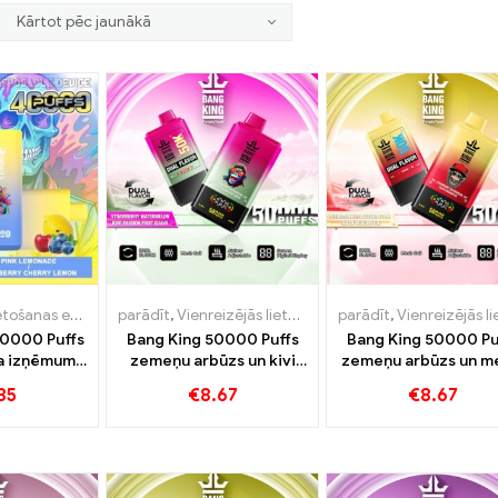
Vienreizējās lietošanas e-cigarete ar nikotīnu
parādīt
,
Vienreizējās lietošanas e-cigarete ar nikotīnu
,
Vienreizējās lietošanas e-cigaretes L
parādīt
,
Vienreizējās lietošanas e-cigarete ar nik
40000 Puffs
Bang King 50000 Puffs
Bang King 50000 Pu
ša izņēmuma
zemeņu arbūzs un kivi
zemeņu arbūzs un m
kā
Passion Fruit Guava
pūķa ledus garša
85
€
8.67
€
8.67
garšas