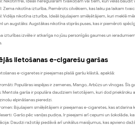
: Nikotinfrei, Ideāli neregulāram tvaikoņam vai tiem, kuri vēlas baudīt 
: Zema nikotīna izturība, Piemērots cilvēkiem, kas laiku pa laikam tva
: Vidēja nikotīna izturība, Ideāli bijušajiem smēķētājiem, kuri meklē 
l un augstāks: Augstākas nikotīna stiprās puses, kas ir piemēroti spēcīg
na izturības izvēle ir atkarīga no jūsu personīgās gaumes un ieradumiem
s.
ējās lietošanas e-cigarešu garšas
ietošanas e-cigaretes ir pieejamas plašā garšu klāstā, apakšā:
romāti: Populāras iespējas ir zemenes, Mango, Arbūzs un vīnogas. Šīs gar
: Mentola garša ir populāra daudziem lietotājiem, kuri dod priekšroku atv
zinošu elpināšanas pieredzi.
omen: Bijušajiem smēķētājiem ir pieejamas e-cigaretes, kas atdarina kl
deserti: Garšo pēc vaniļas pudiņa, Ir pieejami arī cepumi un šokolāde, k
cija: Daudzi ražotāji piedāvā arī unikālus maisījumus, kas apvieno dažā