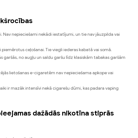
ekšrocības
ami. Nav nepieciešami nekādi iestatījumi, un tie nav jāuzpilda vai
piemērotus ceļošanai. Tie viegli iederas kabatā vai somā.
ās garšās, no augļu un saldu garšu līdz klasiskām tabakas garšām
zējās lietošanas e-cigaretēm nav nepieciešama apkope vai
tvaiki ir mazāk intensīvi nekā cigarešu dūmi, kas padara vaping
 pieejamas dažādās nikotīna stiprās