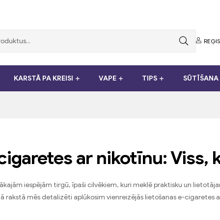
REĢIS
KARSTĀ PA KREISI
VAPE
TIPS
SŪTĪŠANA 
cigaretes ar nikotīnu: Viss, 
rākajām iespējām tirgū, īpaši cilvēkiem, kuri meklē praktisku un lietotāj
ā rakstā mēs detalizēti aplūkosim vienreizējās lietošanas e-cigaretes a