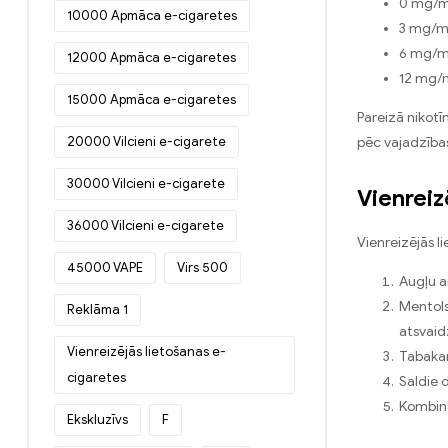
0 mg/ml
10000 Apmāca e-cigaretes
3 mg/ml
6 mg/ml
12000 Apmāca e-cigaretes
12 mg/m
15000 Apmāca e-cigaretes
Pareizā nikotī
20000 Vilcieni e-cigarete
pēc vajadzība
30000 Vilcieni e-cigarete
Vienreiz
36000 Vilcieni e-cigarete
Vienreizējās l
45000 VAPE
Virs 500
Augļu a
Mentols
Reklāma 1
atsvaid
Vienreizējās lietošanas e-
Tabakar
cigaretes
Saldie 
Kombinā
Ekskluzīvs
F