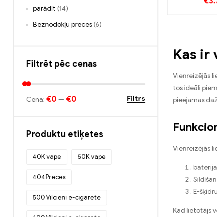
€
3.
vienreizējās
parādīt
(14)
e-cig
vairumtird
Beznodokļu preces
(6)
Pielā
Kas ir
Filtrēt pēc cenas
Vienreizējās li
tos ideāli piem
€0
€0
Filtrs
Cena:
—
pieejamas dažā
Funkcion
Produktu etiķetes
Vienreizējās l
40K vape
50K vape
baterija
404Preces
Sildīšan
E-šķidr
500 Vilcieni e-cigarete
Kad lietotājs v