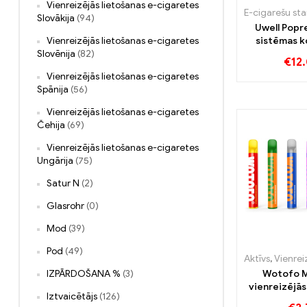
Vienreizējās lietošanas e-cigaretes
Slovākija
(94)
Uwell Popre
sistēmas 
Vienreizējās lietošanas e-cigaretes
Slovēnija
(82)
€
12
Vienreizējās lietošanas e-cigaretes
Spānija
(56)
Vienreizējās lietošanas e-cigaretes
Čehija
(69)
Vienreizējās lietošanas e-cigaretes
Ungārija
(75)
Satur N
(2)
Glasrohr
(0)
Mod
(39)
Pod
(49)
Aktīvs
,
Vienreizējās lietoš
IZPĀRDOŠANA %
(3)
Wotofo M
vienreizējās
Iztvaicētājs
(126)
komplekt