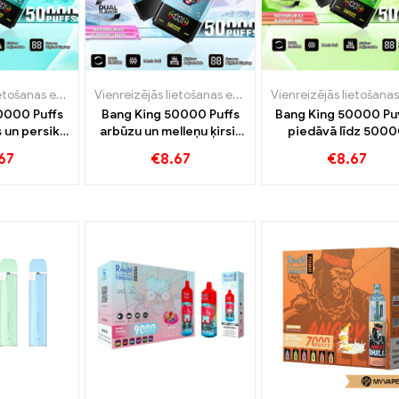
Vienreizējās lietošanas e-cigarete ar nikotīnu
,
Vienreizējās lietošanas e-cigaretes
Vienreizējās lietošanas e-cigarete ar nikotīnu
,
Vienrei
,
Vie
0000 Puffs
Bang King 50000 Puffs
Bang King 50000 Pu
 un persiku
arbūzu un melleņu ķirsis
piedāvā līdz 500
arbūzs
garšo īpaši ilgu
Vilcina arbūzu saldē
67
€
8.67
€
8.67
kalpošanas laiku
un melleņu piparmē