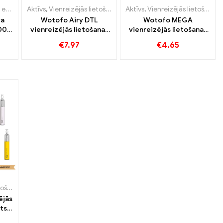
-cigarete ar nikotīnu
jās lietošanas e-cigaretes
Vienreizējās lietošanas e-cigarete ar nikotīnu
Aktīvs
,
Vienreizējās lietošanas e-cigarete ar nikotīnu
,
Vienreizējās lietošanas e-cigaretes
,
Vienreizējās lietošanas e-cigaretes
,
Pod
Aktīvs
,
Vienreizējās lietošanas e-cigarete ar nikotīnu
,
Satur N
,
Vienreizē
va
Wotofo Airy DTL
Wotofo MEGA
00
vienreizējās lietošanas
vienreizējās lietošanas
nas
komplekts 850mAh
komplekts 980mAh e-
€
7.97
€
4.65
vienreizējās lietošanas
cigarešu
e-cigarešu
vairumtirdzniecība丨
vairumtirdzniecība 丨
Pielāgots
Pielāgots
tes
kotīnu
Vienreizējās lietošanas e-cigaretes
,
Vienreizējās lietošanas e-cigaretes
ējās
ts
šu