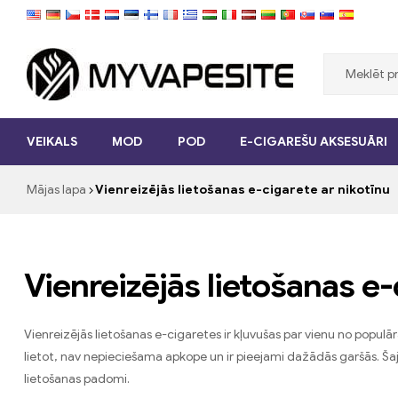
Myvapesite.de
VEIKALS
MOD
POD
E-CIGAREŠU AKSESUĀRI
Pasūtiet
e-
Mājas lapa
Vienreizējās lietošanas e-cigarete ar nikotīnu
cigaretes
lēti
tiešsaistē
vietnē
myvapesite.de
Vienreizējās lietošanas e-
Vienreizējās lietošanas e-cigaretes ir kļuvušas par vienu no populā
lietot, nav nepieciešama apkope un ir pieejami dažādās garšās. Šaj
lietošanas padomi.