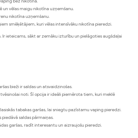
vaping bez nikotīna.
icē un vēlas maigu nikotīna uzņemšanu.
mērenu nikotīna uzņemšanu.
iem smēķētājiem, kuri vēlas intensīvāku nikotīna pieredzi.
. Ir ieteicams, sākt ar zemāku izturību un pielāgoties augšdaļai
šas bieži ir saldas un atsvaidzinošas.
ēsinošai noti. Šī opcija ir ideāli piemērota tiem, kuri meklē
asiskās tabakas garšas, lai sniegtu pazīstamu vaping pieredzi.
as piedāvā saldas pārmaiņas.
das garšas, radīt interesantu un aizraujošu pieredzi.