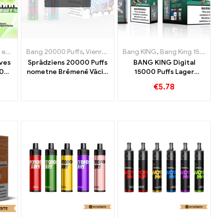
zējās lietošanas e-cigaretes
nreizējās lietošanas e-cigaretes Luksemburga
Vienreizējās lietošanas e-cigarete ar nikotīnu
Bang 20000 Puffs
,
Vienreizējās lietošanas e-cigaretes
,
,
Vienreizējās lietošanas e-cigarete ar nikotīnu
Vienreizējās lietošanas e-cigaretes Luks
Bang KING
,
Vienreizējās lietošanas 
,
Bang King 15000 Puffs
,
Vienreizēj
ves
Sprādziens 20000 Puffs
BANG KING Digital
00
nometne Brēmenē Vācijā
15000 Puffs Lager
jumu
20000 Bez vilciena
Brēmenē 15000 Bez
€
5.78
tru
baudas
vilciena baudas