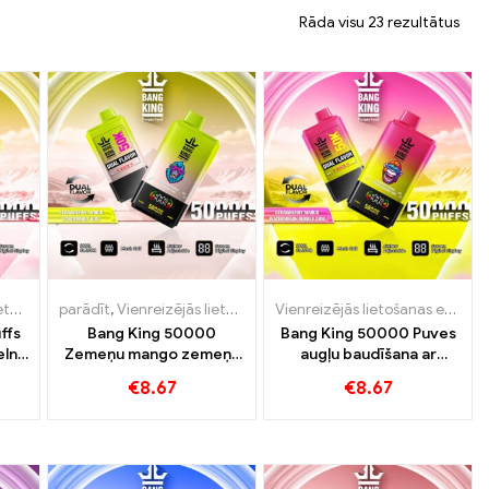
Rāda visu 23 rezultātus
uksemburga
otīnu
,
Vienreizējās lietošanas e-cigaretes
parādīt
,
Vienreizējās lietošanas e-cigaretes Slovākija
,
Vienreizējās lietošanas e-cigarete ar nikotīnu
,
Vienreizējās lietošanas e-cigaretes
,
Vienreizējās lietošanas e-cigare
,
Vienreizējās l
,
Vienrei
Vienreizējās lietošanas e-cigarete ar nikotīnu
,
Vi
ffs
Bang King 50000
Bang King 50000 Puves
elns
Zemeņu mango zemeņu
augļu baudīšana ar
s
kivi dvesmas aromāti
zemeņu mango un
€
8.67
€
8.67
intensīvai tvaika
arbūzu burbuļa gumiju
pieredzei