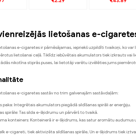
77
€
2.29
€
43.89
 lietošanas
vienreizējās lietošanas E
vairumtirdzniecīb
arešu
cigarešu
Pielāgots
zniecība丨
vairumtirdzniecība丨
gots
Pielāgots
 vienreizējās lietošanas e-cigarete
etošanas e-cigaretes ir pārnēsājamas, iepriekš uzpildīti tvaikoņi, ko var l
ērotus lietošanai ceļā. Tiklīdz iebūvētais akumulators tiek izkrauts vai li
dās nikotīna stiprās puses, lai lietotāji varētu izvēlēties jums piemērot
alitāte
ietošanas e-cigaretes sastāv no trim galvenajām sastāvdaļām:
s paka: Integrētais akumulators piegādā sildīšanas spirāli ar enerģiju.
as spirāle: Tas silda e-šķidrumu un pārvērš to tvaikā.
uma konteiners: Konteinerā ir e-šķidrums, kas satur aromātu audumus u
elk e-cigareti, tiek aktivizēta sildīšanas spirāle, Un e-šķidrums tiek iztv