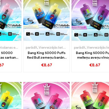
Vienreizējās lietošanas e-cigarete ar nikotīnu
parādīt
,
Vienreizējās lietošanas e-cigarete ar nikotīnu
,
Vienreizējās lietošanas e-cigaretes
parādīt
,
Vienreizējās lietošanas e-cigarete ar nik
,
Vie
g 50000
Bang King 50000 Puffs
Bang King 50000 Pu
šas sarkanā
Red Bull zemeņu banāns
melleņu aveņu vīno
leņu arbūzu
intensīvai baudai
ledus intensīvai bau
67
€
8.67
€
8.67
me