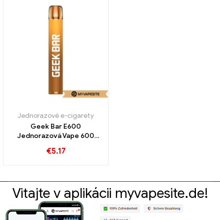
Jednorazové e-cigarety
Geek Bar E600
Jednorazová Vape 600
Obláčiky
€
5.17
Vitajte v aplikácii myvapesite.de!