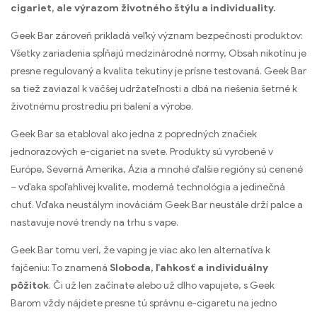
cigariet, ale výrazom životného štýlu a individuality.
Geek Bar zároveň prikladá veľký význam bezpečnosti produktov:
Všetky zariadenia spĺňajú medzinárodné normy, Obsah nikotínu je
presne regulovaný a kvalita tekutiny je prísne testovaná. Geek Bar
sa tiež zaviazal k väčšej udržateľnosti a dbá na riešenia šetrné k
životnému prostrediu pri balení a výrobe.
Geek Bar sa etabloval ako jedna z popredných značiek
jednorazových e-cigariet na svete. Produkty sú vyrobené v
Európe, Severná Amerika, Ázia a mnohé ďalšie regióny sú cenené
– vďaka spoľahlivej kvalite, moderná technológia a jedinečná
chuť. Vďaka neustálym inováciám Geek Bar neustále drží palce a
nastavuje nové trendy na trhu s vape.
Geek Bar tomu verí, že vaping je viac ako len alternatíva k
fajčeniu: To znamená
Sloboda, ľahkosť a individuálny
pôžitok
. Či už len začínate alebo už dlho vapujete, s Geek
Barom vždy nájdete presne tú správnu e-cigaretu na jedno