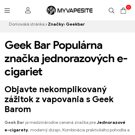
0
Myvapesite.de
Domovská stránka
Značky
Geekbar
Geek Bar Populárna
značka jednorazových e-
cigariet
Objavte nekomplikovaný
zážitok z vapovania s Geek
Barom
Geek Bar
je medzinárodne cenená značka pre
Jednorazové
e-cigarety
, moderný dizajn, Kombinácia praktického pohodlia a