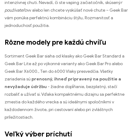
intenzívnej chuti. Nevadí, či ste vaping začiatočník, skúsený
r
používateľov
v alebo len chcete vyskúšať nové chute – Geek Bar
vám ponúka perfektnú kombináciu štýlu, Rozmanitosť a
jednoduchosť použitia.
Rôzne modely pre každú chvíľu
Sortiment Geek Bar siaha od klasiky ako Geek Bar Standard a
Geek Bar Lite až po výkonné varianty ako Geek Bar Pro alebo
Geek Bar X6000., Ten do 6000 Vlaky presvedčia. Všetky
zariadenia sú
prenosný, ihneď pripravený na použitie a
nevyžaduje údržbu
- žiadne dopĺňanie, bezplatný, stačí
rozbaliť a užívať si. Vďaka kompaktnému dizajnu sa perfektne
zmestia do každého vrecka a sú ideálnymi spoločníkmi v
každodennom živote, pri cestovaní alebo pri zvláštnych
príležitostiach.
Veľký výber príchutí