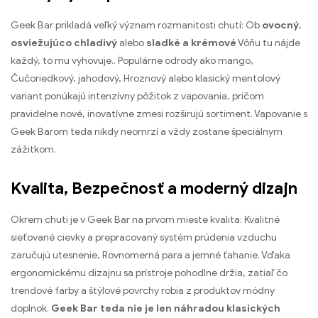
Geek Bar prikladá veľký význam rozmanitosti chutí: Ob
ovocný
,
osviežujúco chladivý
alebo
sladké a krémové
Vôňu tu nájde
každý, to mu vyhovuje.. Populárne odrody ako mango,
Čučoriedkový, jahodový, Hroznový alebo klasický mentolový
variant ponúkajú intenzívny pôžitok z vapovania, pričom
pravidelne nové, inovatívne zmesi rozširujú sortiment. Vapovanie s
Geek Barom teda nikdy neomrzí a vždy zostane špeciálnym
zážitkom.
Kvalita, Bezpečnosť a moderný dizajn
Okrem chuti je v Geek Bar na prvom mieste kvalita: Kvalitné
sieťované cievky a prepracovaný systém prúdenia vzduchu
zaručujú utesnenie, Rovnomerná para a jemné ťahanie. Vďaka
ergonomickému dizajnu sa prístroje pohodlne držia, zatiaľ čo
trendové farby a štýlové povrchy robia z produktov módny
doplnok.
Geek Bar teda nie je len náhradou klasických