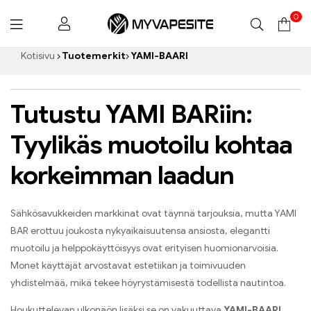
0
Myvapesite.de
Kotisivu
Tuotemerkit
YAMI-BAARI
Tutustu YAMI BARiin
:
Tyylikäs muotoilu kohtaa
korkeimman laadun
Sähkösavukkeiden markkinat ovat täynnä tarjouksia
,
mutta YAMI
BAR erottuu joukosta nykyaikaisuutensa ansiosta
,
elegantti
muotoilu ja helppokäyttöisyys ovat erityisen huomionarvoisia
.
Monet käyttäjät arvostavat estetiikan ja toimivuuden
yhdistelmää
,
mikä tekee höyrystämisestä todellista nautintoa
.
Houkuttelevan ulkonäön lisäksi se on vakuuttava
YAMI-BAARI