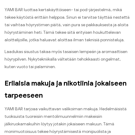
YAMI BAR luottaa kertakäyttöiseen
-
tai pod-järjestelmä
,
mikä
tekee käytöstä erittäin helppoa
.
Sinun ei tarvitse täyttää nestettä
tai vaihtaa höyrystimen päitä, vain pura se pakkauksesta ja aloita
höyrystäminen heti
.
Tämä tekee siitä erityisen houkuttelevan
aloittelijoille
,
jotka haluavat aloittaa ilman teknisiä ponnisteluja
.
Laadukas sisustus takaa myös tasaisen lempeän ja aromaattisen
höyrypilven
.
Nykytekniikalla vältetään tehokkaasti ongelmat,
kuten vuoto tai palaminen
.
Erilaisia ​​makuja ja nikotiinia jokaiseen
tarpeeseen
YAMI BAR tarjoaa vaikuttavan valikoiman makuja
.
Hedelmäisistä
tuoksuista tuoreisiin mentolimuunnelmiin makeisiin
jälkiruokamakuihin löytyy jotakin jokaiseen makuun
.
Tämä
monimuotoisuus tekee höyrystämisestä monipuolista ja