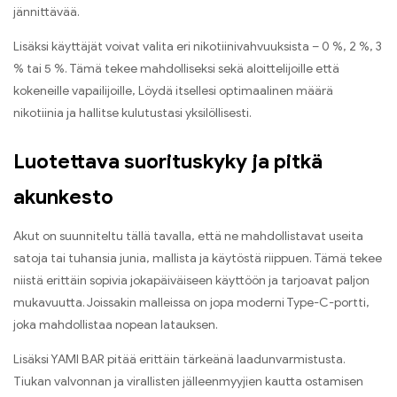
jännittävää
.
Lisäksi käyttäjät voivat valita eri nikotiinivahvuuksista –
0 %, 2 %, 3
% tai 5 %.
Tämä tekee mahdolliseksi sekä aloittelijoille että
kokeneille vapailijoille
,
Löydä itsellesi optimaalinen määrä
nikotiinia ja hallitse kulutustasi yksilöllisesti
.
Luotettava suorituskyky ja pitkä
akunkesto
Akut on suunniteltu tällä tavalla
,
että ne mahdollistavat useita
satoja tai tuhansia junia
,
mallista ja käytöstä riippuen
.
Tämä tekee
niistä erittäin sopivia jokapäiväiseen käyttöön ja tarjoavat paljon
mukavuutta
.
Joissakin malleissa on jopa moderni Type-C-portti
,
joka mahdollistaa nopean latauksen.
Lisäksi YAMI BAR pitää erittäin tärkeänä laadunvarmistusta
.
Tiukan valvonnan ja virallisten jälleenmyyjien kautta ostamisen