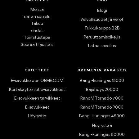
Meistä
Blogi
datan suojelu
Velvollisuudet ja verot
Takuu
Tukkukauppa B2B
ehdot
Peruuttamisoikeus
Toimitustapa
Seuraa tilaustasi
Lataa sovellus
TUOTTEET
BREMENIN VARASTO
E-savukkeiden OEM&ODM
Bang -kuningas 15000
Kertakäyttöiset e-savukkeet
Räjähdys 20000
E-savukkeen tarvikkeet
RandM Tornado 7000
E-savukkeet
RandM Tornado 9000
Höyrystin
Bang -kuningas 45000
Höyrystää
Bang -kuningas 50000