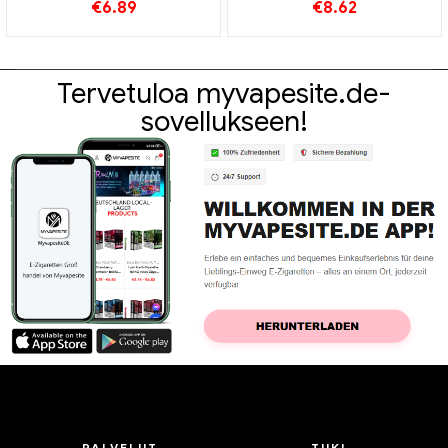
€
6.89
€
8.62
Tervetuloa myvapesite.de-
sovellukseen!
PALVELUT
TUKI