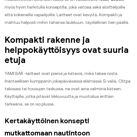
myös hyvin harkitulla konseptilla
, joka vetoaa sekä aloittelijoille
että kokeneille vapailijoille. Laitteet ovat kevyitä,
Kompakti ja
mahtuu helposti mihin tahansa laukkuun, täydellinen tien päällä
.
Kompakti rakenne ja
helppokäyttöisyys ovat suuria
etuja
YAMI BAR -laitteet ovat pieniä ja käteviä
,
mikä tekee niistä
ihanteellisen kumppanin jokapäiväisessä elämässä
. Ei väliä,
Olitpa
takissasi tai housujen taskussa, ne ovat aina valmiina käteen
.
Käyttäjille,
jotka pitävät liikkuvuutta ja muotoilua erittäin
tärkeänä
,
se on iso plussa
.
Kertakäyttöinen konsepti
mutkattomaan nautintoon