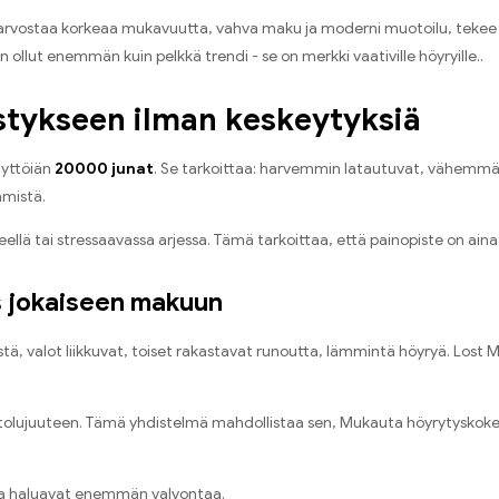
 arvostaa korkeaa mukavuutta, vahva maku ja moderni muotoilu, tekee 
ollut enemmän kuin pelkkä trendi - se on merkki vaativille höyryille..
stykseen ilman keskeytyksiä
äyttöiän
20000 junat
. Se tarkoittaa: harvemmin latautuvat, vähemmän
ämistä.
keellä tai stressaavassa arjessa. Tämä tarkoittaa, että painopiste on ai
s jokaiseen makuun
istä, valot liikkuvat, toiset rakastavat runoutta, lämmintä höyryä. Lost 
vetolujuuteen. Tämä yhdistelmä mahdollistaa sen, Mukauta höyrytyskok
jotka haluavat enemmän valvontaa.