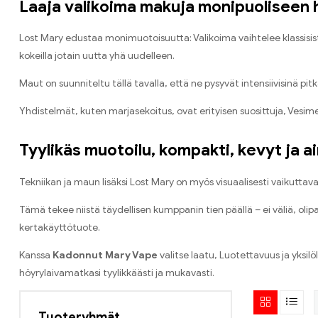
Laaja valikoima makuja monipuoliseen
Lost Mary edustaa monimuotoisuutta: Valikoima vaihtelee klassisista 
kokeilla jotain uutta yhä uudelleen.
Maut on suunniteltu tällä tavalla, että ne pysyvät intensiivisinä p
Yhdistelmät, kuten marjasekoitus, ovat erityisen suosittuja, Vesimelo
Tyylikäs muotoilu, kompakti, kevyt ja 
Tekniikan ja maun lisäksi Lost Mary on myös visuaalisesti vaikuttava
Tämä tekee niistä täydellisen kumppanin tien päällä – ei väliä, oli
kertakäyttötuote.
Kanssa
Kadonnut Mary Vape
valitse laatu, Luotettavuus ja yksil
höyrylaivamatkasi tyylikkäästi ja mukavasti.
Tuoteryhmät