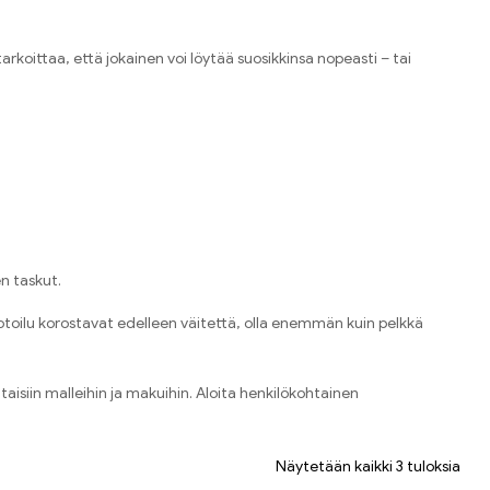
arkoittaa, että jokainen voi löytää suosikkinsa nopeasti – tai
en taskut.
muotoilu korostavat edelleen väitettä, olla enemmän kuin pelkkä
taisiin malleihin ja makuihin. Aloita henkilökohtainen
Näytetään kaikki 3 tuloksia