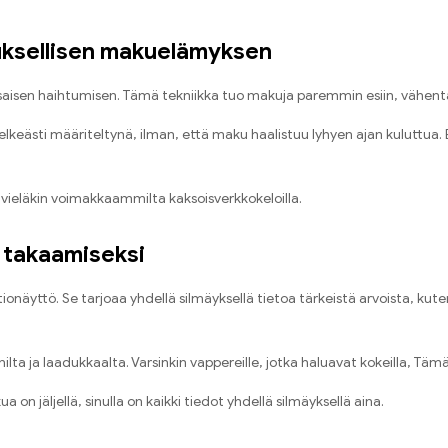
euksellisen makuelämyksen
tasaisen haihtumisen. Tämä tekniikka tuo makuja paremmin esiin, vähent
eästi määriteltynä, ilman, että maku haalistuu lyhyen ajan kuluttua. Er
 vieläkin voimakkaammilta kaksoisverkkokeloilla.
 takaamiseksi
ttö. Se tarjoaa yhdellä silmäyksellä tietoa tärkeistä arvoista, kuten a
ta ja laadukkaalta. Varsinkin vappereille, jotka haluavat kokeilla, Tämä
a on jäljellä, sinulla on kaikki tiedot yhdellä silmäyksellä aina.