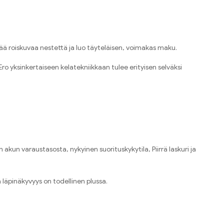
ää roiskuvaa nestettä ja luo täyteläisen, voimakas maku.
o yksinkertaiseen kelatekniikkaan tulee erityisen selväksi
kun varaustasosta, nykyinen suorituskykytila, Piirrä laskuri ja
 läpinäkyvyys on todellinen plussa.