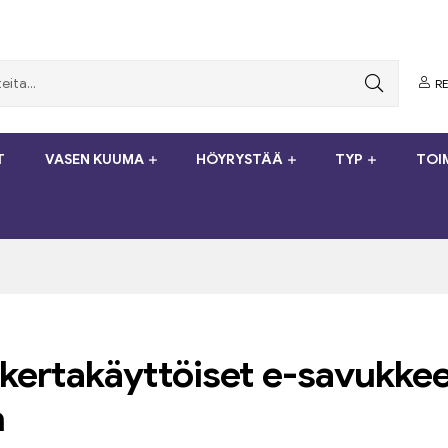
RE
T
VASEN KUUMA
HÖYRYSTÄÄ
TYP
TOI
kertakäyttöiset e-savukkee
n