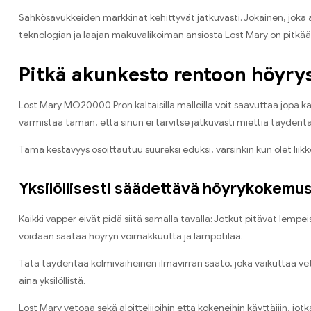
Sähkösavukkeiden markkinat kehittyvät jatkuvasti. Jokainen, joka
teknologian ja laajan makuvalikoiman ansiosta Lost Mary on pitkään 
Pitkä akunkesto rentoon höyry
Lost Mary MO20000 Pron kaltaisilla malleilla voit saavuttaa jopa k
varmistaa tämän, että sinun ei tarvitse jatkuvasti miettiä täydent
Tämä kestävyys osoittautuu suureksi eduksi, varsinkin kun olet liik
Yksilöllisesti säädettävä höyrykokemu
Kaikki vapper eivät pidä siitä samalla tavalla: Jotkut pitävät lempe
voidaan säätää höyryn voimakkuutta ja lämpötilaa.
Tätä täydentää kolmivaiheinen ilmavirran säätö, joka vaikuttaa 
aina yksilöllistä.
Lost Mary vetoaa sekä aloittelijoihin että kokeneihin käyttäjiin, 