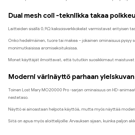
Dual mesh coil -tekniikka takaa poikk
Laitteiden sisällä 0,9Ω kaksoisverkkokelat varmistavat erityisen 
Onko hedelmäinen, tuore tai makea – jokainen ominaisuus pysyy selk
monimutkaisissa aromisekoituksissa.
Monet käyttäjät ilmoittavat, että tututkin suosikkimaut maistuvat
Moderni värinäyttö parhaan yleiskuvan
Toinen Lost Mary MO20000 Pro -sarjan ominaisuus on HD-animaationäy
nestetaso.
Näyttö ei ainoastaan ​​helpota käyttöä, mutta myös näyttää modernil
Siitä on apua myös aloittelijoille: Arvauksen sijaan, kuinka paljon akku