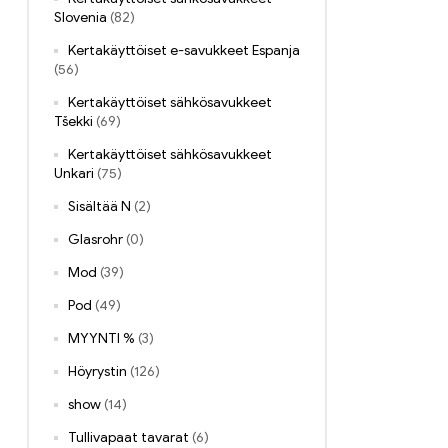
Slovenia
(82)
Kertakäyttöiset e-savukkeet Espanja
(56)
Kertakäyttöiset sähkösavukkeet
Tšekki
(69)
Kertakäyttöiset sähkösavukkeet
Unkari
(75)
Sisältää N
(2)
Glasrohr
(0)
Mod
(39)
Pod
(49)
MYYNTI %
(3)
Höyrystin
(126)
show
(14)
Tullivapaat tavarat
(6)