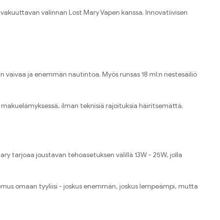
vakuuttavan valinnan Lost Mary Vapen kanssa. Innovatiivisen
 vaivaa ja enemmän nautintoa. Myös runsas 18 ml:n nestesäiliö
na makuelämyksessä, ilman teknisiä rajoituksia häiritsemättä.
Mary tarjoaa joustavan tehoasetuksen välillä 13W - 25W, jolla
emus omaan tyyliisi - joskus enemmän, joskus lempeämpi, mutta