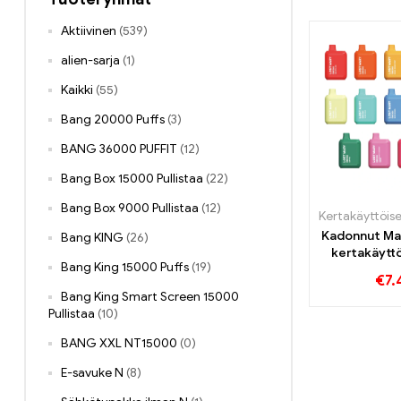
Aktiivinen
(539)
alien-sarja
(1)
Kaikki
(55)
Bang 20000 Puffs
(3)
BANG 36000 PUFFIT
(12)
Bang Box 15000 Pullistaa
(22)
Bang Box 9000 Pullistaa
(12)
Kadonnut M
Bang KING
(26)
kertakäytt
Bang King 15000 Puffs
(19)
€
7.
Bang King Smart Screen 15000
Pullistaa
(10)
BANG XXL NT15000
(0)
E-savuke N
(8)