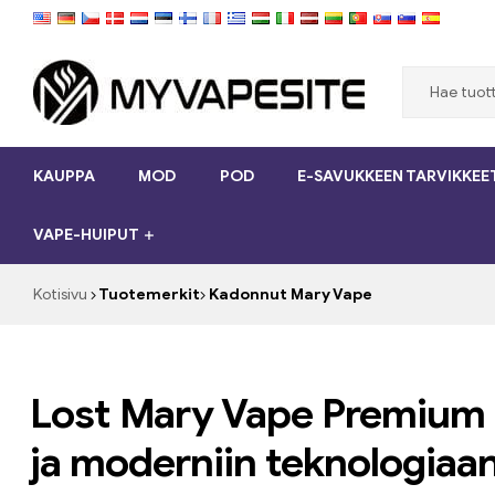
Myvapesite.de
KAUPPA
MOD
POD
E-SAVUKKEEN TARVIKKEE
Tilaa
e-
VAPE-HUIPUT
savukkeet
halpaa
verkossa
Kotisivu
Tuotemerkit
Kadonnut Mary Vape
osoitteessa
MyVapesite.de
Lost Mary Vape Premium 
ja moderniin teknologiaa