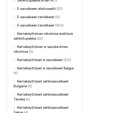
Sähkötupakka ilman N
(1)
E-savukkeen aloitussetti
(32)
E-savukkeen tarvikkeet
(0)
E-savukkeen tarvikkeet
(302)
Kertakäyttöinen nikotiinia sisältävä
sähkötupakka
(23)
Kertakäyttöinen e-savuke ilman
nikotiinia
(0)
Kertakäyttöiset e-savukkeet
(212)
Kertakäyttöiset e-savukkeet Belgia
(5)
Kertakäyttöiset sähkösavukkeet
Bulgaria
(5)
Kertakäyttöiset sähkösavukkeet
Tanska
(6)
Kertakäyttöiset sähkösavukkeet
Saksa
(4)