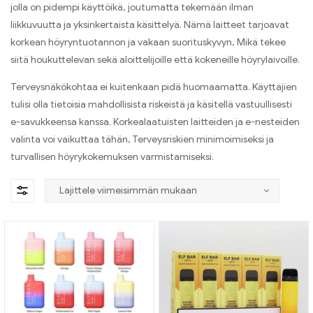
jolla on pidempi käyttöikä, joutumatta tekemään ilman
liikkuvuutta ja yksinkertaista käsittelyä. Nämä laitteet tarjoavat
korkean höyryntuotannon ja vakaan suorituskyvyn, Mikä tekee
siitä houkuttelevan sekä aloittelijoille että kokeneille höyrylaivoille.
Terveysnäkökohtaa ei kuitenkaan pidä huomaamatta. Käyttäjien
tulisi olla tietoisia mahdollisista riskeistä ja käsitellä vastuullisesti
e-savukkeensa kanssa. Korkealaatuisten laitteiden ja e-nesteiden
valinta voi vaikuttaa tähän, Terveysriskien minimoimiseksi ja
turvallisen höyrykokemuksen varmistamiseksi.