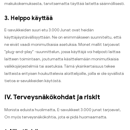
makukokemuksesta, tarvitsematta täyttää laitetta säännöllisesti.
3. Helppo käyttää
E-savukkeiden suuri etu 3.000 Junat ovat heidän
käyttäjäystävällisyyttään. Ne on enimmäkseen suunniteltu, että
ne eivät vaadi monimutkaisia ​​asetuksia. Monet mallit tarjoavat
"plug-and-play" -suunnittelun, jossa käyttäjä voi helposti laittaa
laitteen toimintaan, joutumatta käsittelemään monimutkaisia ​​
valikkojärjestelmiä tai asetuksia. Tämä yksinkertaisuus tekee
laitteista erityisen houkuttelevia aloittelijoille, joilla ei ole syvällistä
tietoa e-savukkeiden käytöstä.
IV. Terveysnäkökohdat ja riskit
Monista eduista huolimatta, E-savukkeet 3.000 junat tarjoavat,
On myös terveysnäkökohtia, jota ei pidä huomaamatta.