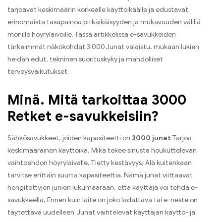
tarjoavat keskimäärin korkealle käyttöikäälle ja edustavat
erinomaista tasapainoa pitkäikäisyyden ja mukavuuden välillä
monille höyrylaivoille. Tässä artikkelissa e-savukkeiden
tärkeimmät näkökohdat 3.000 Junat valaistu, mukaan lukien
heidän edut, tekninen suorituskyky ja mahdolliset
terveysvaikutukset.
Minä. Mitä tarkoittaa 3000
Retket e-savukkeisiin?
Sähkösavukkeet, joiden kapasiteetti on
3000 junat
Tarjoa
keskimääräinen käyttöikä, Mikä tekee sinusta houkuttelevan
vaihtoehdon höyrylaivalle, Tietty kestävyys, Älä kuitenkaan
tarvitse erittäin suurta kapasiteettia. Nämä junat viittaavat
hengitettyjen junien lukumäärään, että käyttäjä voi tehdä e-
savukkeella, Ennen kuin laite on joko ladattava tai e-neste on
täytettävä uudelleen. Junat vaihtelevat käyttäjän käyttö- ja