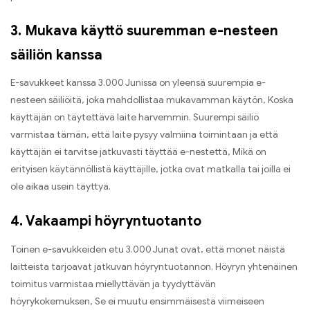
3. Mukava käyttö suuremman e-nesteen
säiliön kanssa
E-savukkeet kanssa 3.000 Junissa on yleensä suurempia e-
nesteen säiliöitä, joka mahdollistaa mukavamman käytön, Koska
käyttäjän on täytettävä laite harvemmin. Suurempi säiliö
varmistaa tämän, että laite pysyy valmiina toimintaan ja että
käyttäjän ei tarvitse jatkuvasti täyttää e-nestettä, Mikä on
erityisen käytännöllistä käyttäjille, jotka ovat matkalla tai joilla ei
ole aikaa usein täyttyä.
4. Vakaampi höyryntuotanto
Toinen e-savukkeiden etu 3.000 Junat ovat, että monet näistä
laitteista tarjoavat jatkuvan höyryntuotannon. Höyryn yhtenäinen
toimitus varmistaa miellyttävän ja tyydyttävän
höyrykokemuksen, Se ei muutu ensimmäisestä viimeiseen