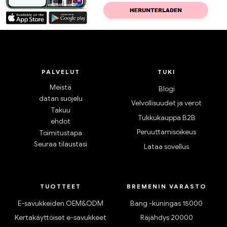
PALVELUT
TUKI
Meistä
Blogi
datan suojelu
Velvollisuudet ja verot
Takuu
Tukkukauppa B2B
ehdot
Peruuttamisoikeus
Toimitustapa
Seuraa tilaustasi
Lataa sovellus
TUOTTEET
BREMENIN VARASTO
E-savukkeiden OEM&ODM
Bang -kuningas 15000
Kertakäyttöiset e-savukkeet
Räjähdys 20000