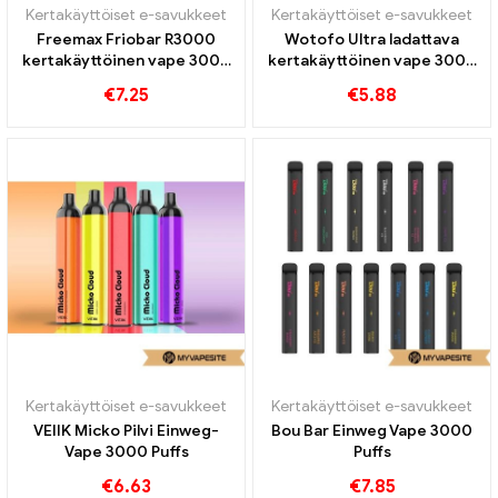
Kertakäyttöiset e-savukkeet
Kertakäyttöiset e-savukkeet
Freemax Friobar R3000
Wotofo Ultra ladattava
kertakäyttöinen vape 3000
kertakäyttöinen vape 3000
Junat
Puffs
€
7.25
€
5.88
Kertakäyttöiset e-savukkeet
Kertakäyttöiset e-savukkeet
VEIIK Micko Pilvi Einweg-
Bou Bar Einweg Vape 3000
Vape 3000 Puffs
Puffs
€
6.63
€
7.85