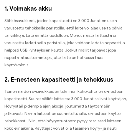
1. Voimakas akku
Sähkösavukkeet, joiden kapasiteetti on 3.000 Junat on usein
varustettu tehokkailla paristoilla, että laite voi ajaa useita päiviä
tai viikkoja, Lataamatta uudelleen. Monet näistä laitteista on
varustettu ladattavilla paristoilla, joka voidaan ladata nopeasti ja
helposti USB -yhteyksien kautta. Jotkut mallit tarjoavat jopa
nopeita lataustoimintoja, jotta laite on hetkessä taas
käyttövalmis.
2. E-nesteen kapasiteetti ja tehokkuus
Toinen näiden e-savukkeiden tekninen kohokohta on e-nesteen
kapasiteetti. Suuret säiliöt laitteissa 3.000 Junat sallivat käyttäjän,
Höyrystää pidempiä ajanjaksoja, joutumatta täyttämään
jatkuvasti. Nämä laitteet on suunniteltu sille, e-nesteen käyttö
tehokkaasti, Niin, että höyryntuotanto pysyy tasaisesti laitteen
koko elinaikana. Käyttäjät voivat olla tasainen höyry- ja nauti