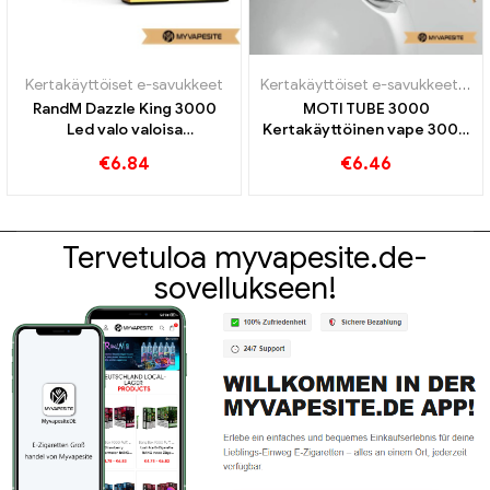
Kertakäyttöiset e-savukkeet
Kertakäyttöiset e-savukkeet
,
Ker
RandM Dazzle King 3000
MOTI TUBE 3000
Led valo valoisa
Kertakäyttöinen vape 3000
kertakäyttöinen vape 3000
Puffs
€
6.84
€
6.46
Puffs
Tervetuloa myvapesite.de-
sovellukseen!