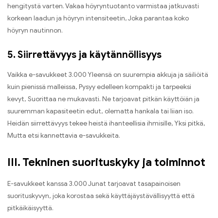
hengitystä varten. Vakaa höyryntuotanto varmistaa jatkuvasti
korkean laadun ja höyryn intensiteetin, Joka parantaa koko
höyryn nautinnon.
5. Siirrettävyys ja käytännöllisyys
Vaikka e-savukkeet 3.000 Yleensä on suurempia akkuja ja säiliöitä
kuin pienissä malleissa, Pysyy edelleen kompakti ja tarpeeksi
kevyt, Suorittaa ne mukavasti. Ne tarjoavat pitkän käyttöiän ja
suuremman kapasiteetin edut, olematta hankala tai liian iso.
Heidän siirrettävyys tekee heistä ihanteellisia ihmisille, Yksi pitkä,
Mutta etsi kannettavia e-savukkeita.
III. Tekninen suorituskyky ja toiminnot
E-savukkeet kanssa 3.000 Junat tarjoavat tasapainoisen
suorituskyvyn, joka korostaa sekä käyttäjäystävällisyyttä että
pitkäikäisyyttä.