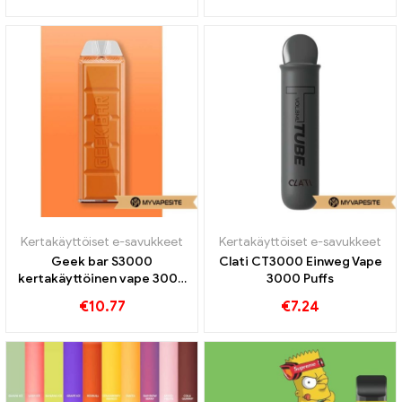
Kertakäyttöiset e-savukkeet
Kertakäyttöiset e-savukkeet
Geek bar S3000
Clati CT3000 Einweg Vape
kertakäyttöinen vape 3000
3000 Puffs
Puffs
€
10.77
€
7.24