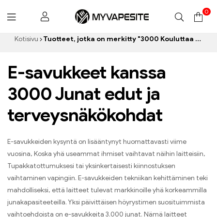
0
Myvapesite.de
Kotisivu
Tuotteet, jotka on merkitty "3000 Kouluttaa sähkösavukkeita”
E-savukkeet kanssa
3000 Junat edut ja
terveysnäkökohdat
E-savukkeiden kysyntä on lisääntynyt huomattavasti viime
vuosina, Koska yhä useammat ihmiset vaihtavat näihin laitteisiin,
Tupakkatottumuksesi tai yksinkertaisesti kiinnostuksen
vaihtaminen vapingiin. E-savukkeiden tekniikan kehittäminen teki
mahdolliseksi, että laitteet tulevat markkinoille yhä korkeammilla
junakapasiteeteilla. Yksi päivittäisen höyrystimen suosituimmista
vaihtoehdoista on e-savukkeita 3.000 junat. Nämä laitteet