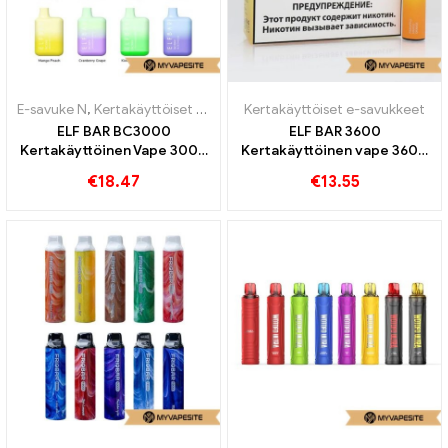
E-savuke N
,
Kertakäyttöiset e-savukkeet
Kertakäyttöiset e-savukkeet
ELF BAR BC3000
ELF BAR 3600
Kertakäyttöinen Vape 3000
Kertakäyttöinen vape 3600
Puffs
Junat
€
18.47
€
13.55