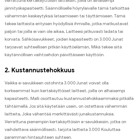
verrattuna kertakäyttöisiin laitteisiin, joilla on alhaisempi
jännityskapasiteetti. Säännölliselle höyrylaivalle tämä tarkoittaa
vähemmän keskeytyksiä lataamiseen tai täyttämiseen. Tämä
tekee laitteista erityisen hyödyllisiä ihmisille, jotka matkustavat
paljon tai joilla ei vain ole aikaa, Laitteesi jatkuvasti ladata tai
korvata. Sähkösavukkeet, joiden kapasiteetti on 3.000 Junat
tarjoavat suhteellisen pitkän käyttöelämän, Mikä tekee siitä
käytännöllisen vaihtoehdon päivittäiseen käyttöön.
2. Kustannustehokkuus
Vaikka e-savukkeen ostohinta 3.000 Junat voivat olla
korkeammat kuin kertakäyttöiset laitteet, joilla on alhaisempi
kapasiteetti, Malli osoittautuu kustannustehokkaammaksi pitkällä
tähtäimellä. Jos sitä käytetään usein, on ostettava vähemmän
laitteita, Joka vähentää merkittävästi junakustannuksia.
Verrattuna pienempiin kertakäyttöisiin e-savukkeisiin, jotka on
vaihdettava säännöllisesti, tarjota laitteita 3.000 Kouluttaa
paremman hintasuhteen suhteen.