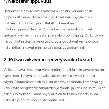
1. Nikotiiniriippuvuus
Useimmat e-savukkeet sisältävät nikotiinia, voimakkaasti
riippuvuutta aiheuttava aine. Siksi tavallinen höyrylaiva voi,
Laitteet 3.000 Käytä junia, Kehittää lisääntynyt
nikotiiniriippuvuuden riski. On tärkeää, että käyttäjät ovat
tietoisia nikotiinin määrästä, jonka absorboit vaping. On kuitenkin
myös nikotiinittomia e-nesteitä, jotka edustavat vaihtoehtoa
niille, jotka haluavat minimoida riippuvuuspotentiaalin.
2. Pitkän aikavälin terveysvaikutukset
Vaikka e-savukkeet ovat vähemmän haitallisia kuin tavanomaiset
savukkeet, Höyryn pitkät vaikutukset eivät ole vielä tutkittu
täysin. Alkuperäiset tutkimukset osoittavat tämän, Tämä vaping
voisi lisätä hengityselinsairauksien ja sydän- ja verisuonisairauksien
riskiä. On tärkeää, Tämä höyrylaiva on tietoinen mahdollisista
riskeistä ja nauttii vapingista maltillisesti.