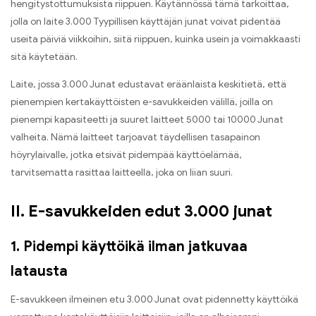
hengitystottumuksista riippuen. Käytännössä tämä tarkoittaa,
jolla on laite 3.000 Tyypillisen käyttäjän junat voivat pidentää
useita päiviä viikkoihin, siitä riippuen, kuinka usein ja voimakkaasti
sitä käytetään.
Laite, jossa 3.000 Junat edustavat eräänlaista keskitietä, että
pienempien kertakäyttöisten e-savukkeiden välillä, joilla on
pienempi kapasiteetti ja suuret laitteet 5000 tai 10000 Junat
valheita. Nämä laitteet tarjoavat täydellisen tasapainon
höyrylaivalle, jotka etsivät pidempää käyttöelämää,
tarvitsematta rasittaa laitteella, joka on liian suuri.
II. E-savukkeiden edut 3.000 junat
1. Pidempi käyttöikä ilman jatkuvaa
latausta
E-savukkeen ilmeinen etu 3.000 Junat ovat pidennetty käyttöikä