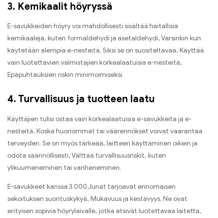
3. Kemikaalit höyryssä
E-savukkeiden höyry voi mahdollisesti sisältää haitallisia
kemikaaleja, kuten formaldehydi ja asetaldehydi, Varsinkin kun
käytetään alempia e-nesteitä. Siksi se on suositeltavaa, Käyttää
vain luotettavien valmistajien korkealaatuisia e-nesteitä,
Epäpuhtauksien riskin minimoimiseksi.
4. Turvallisuus ja tuotteen laatu
Käyttäjien tulisi ostaa vain korkealaatuisia e-savukkeita ja e-
nesteitä, Koska huonommat tai väärennökset voivat vaarantaa
terveyden. Se on myös tärkeää, laitteen käyttäminen oikein ja
odota säännöllisesti, Välttää turvallisuusriskit, kuten
ylikuumeneminen tai vanheneminen.
E-savukkeet kanssa 3.000 Junat tarjoavat erinomaisen
sekoituksen suorituskykyä, Mukavuus ja kestävyys. Ne ovat
erityisen sopivia höyrylaivalle, jotka etsivät luotettavaa laitetta,